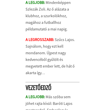
A LEGJOBB:
Mindenképpen
Szlezák Zoli. Az ő alázata a
klubhoz, a szurkolókhoz,
magához a futballhoz
példamutató a mai napig.
A LEGROSSZABB:
Szűcs Lajos.
Sajnálom, hogy ezt kell
mondanom. Újpest nagy
kedvencéből gyűlölt és
megvetett ember lett, de hát ő
akarta így…
VEZETŐEDZŐ
A LEGJOBB:
Más szóba sem
jöhet rajta kívül: Baróti Lajos