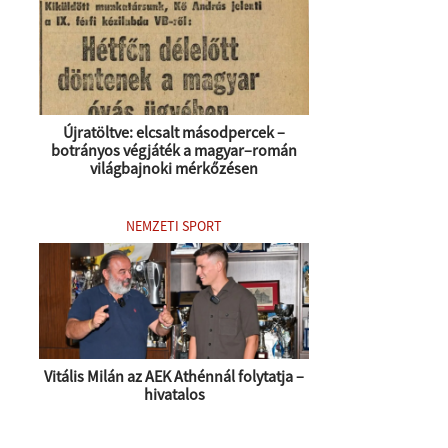
Újratöltve: elcsalt másodpercek –
botrányos végjáték a magyar–román
világbajnoki mérkőzésen
NEMZETI SPORT
Vitális Milán az AEK Athénnál folytatja –
hivatalos