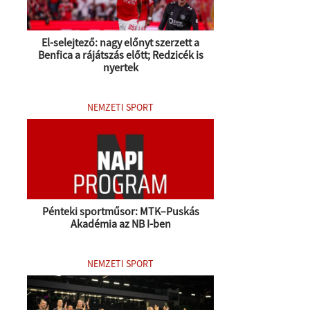
El-selejtező: nagy előnyt szerzett a
Benfica a rájátszás előtt; Redzicék is
nyertek
NEMZETI SPORT
Pénteki sportműsor: MTK–Puskás
Akadémia az NB I-ben
NEMZETI SPORT