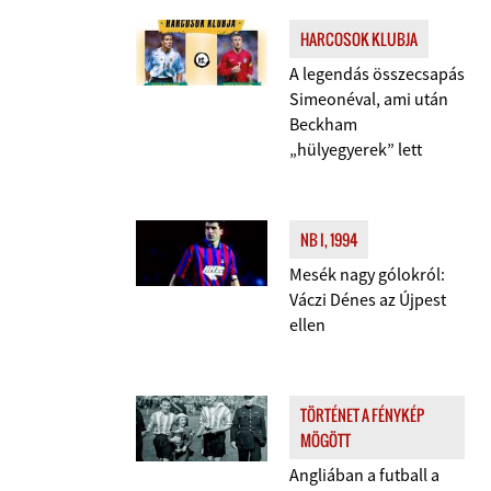
HARCOSOK KLUBJA
A legendás összecsapás
Simeonéval, ami után
Beckham
„hülyegyerek” lett
NB I, 1994
Mesék nagy gólokról:
Váczi Dénes az Újpest
ellen
TÖRTÉNET A FÉNYKÉP
MÖGÖTT
Angliában a futball a