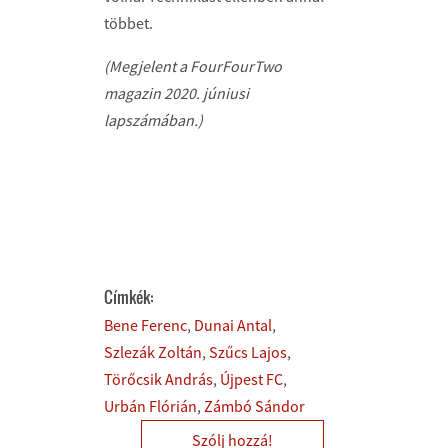
többet.
(Megjelent a FourFourTwo
magazin 2020. júniusi
lapszámában.)
Címkék:
Bene Ferenc
Dunai Antal
Szlezák Zoltán
Szűcs Lajos
Törőcsik András
Újpest FC
Urbán Flórián
Zámbó Sándor
Szólj hozzá!