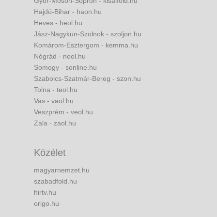
Győr-Moson-Sopron - kisalfold.hu
Hajdú-Bihar - haon.hu
Heves - heol.hu
Jász-Nagykun-Szolnok - szoljon.hu
Komárom-Esztergom - kemma.hu
Nógrád - nool.hu
Somogy - sonline.hu
Szabolcs-Szatmár-Bereg - szon.hu
Tolna - teol.hu
Vas - vaol.hu
Veszprém - veol.hu
Zala - zaol.hu
Közélet
magyarnemzet.hu
szabadfold.hu
hirtv.hu
origo.hu