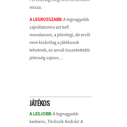
vissza.
A LEGROSSZABB:
A legnagyobb
sajnálatomra azt kell
mondanom, a jelenlegi, de erről
nem kizárólag a játékosok
tehetnek, ez annál összetettebb
jelenség sajnos…
JÁTÉKOS
A LEGJOBB:
A legnagyobb
kedvenc, Törőcsik András! A