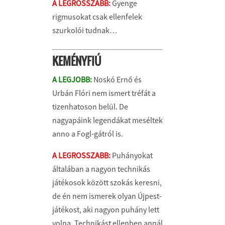
A LEGROSSZABB:
Gyenge
rigmusokat csak ellenfelek
szurkolói tudnak…
KEMÉNYFIÚ
A LEGJOBB:
Noskó Ernő és
Urbán Flóri nem ismert tréfát a
tizenhatoson belül. De
nagyapáink legendákat meséltek
anno a Fogl-gátról is.
A LEGROSSZABB:
Puhányokat
általában a nagyon technikás
játékosok között szokás keresni,
de én nem ismerek olyan Újpest-
játékost, aki nagyon puhány lett
volna. Technikást ellenben annál