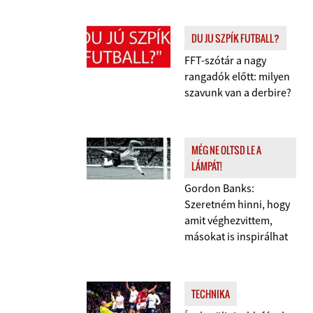
DU JU SZPÍK FUTBALL?
FFT-szótár a nagy
rangadók előtt: milyen
szavunk van a derbire?
MÉG NE OLTSD LE A
LÁMPÁT!
Gordon Banks:
Szeretném hinni, hogy
amit véghezvittem,
másokat is inspirálhat
TECHNIKA