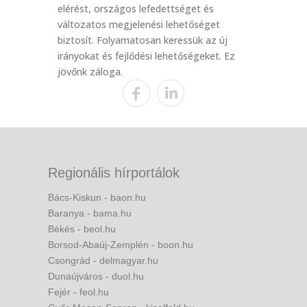
elérést, országos lefedettséget és
változatos megjelenési lehetőséget
biztosít. Folyamatosan keressük az új
irányokat és fejlődési lehetőségeket. Ez
jövőnk záloga.
Regionális hírportálok
Bács-Kiskun - baon.hu
Baranya - bama.hu
Békés - beol.hu
Borsod-Abaúj-Zemplén - boon.hu
Csongrád - delmagyar.hu
Dunaújváros - duol.hu
Fejér - feol.hu