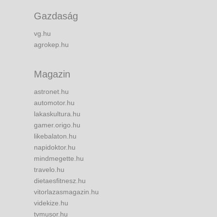
Gazdaság
vg.hu
agrokep.hu
Magazin
astronet.hu
automotor.hu
lakaskultura.hu
gamer.origo.hu
likebalaton.hu
napidoktor.hu
mindmegette.hu
travelo.hu
dietaesfitnesz.hu
vitorlazasmagazin.hu
videkize.hu
tvmusor.hu