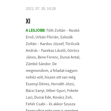
2021. 07. 30. 10:28
XI
A LEGJOBB:
Tóth Zoltán – Noskó
Ernő, Urbán Flórián, Szlezák
Zoltán – Kardos József, Törőcsik
András – Fazekas László, Göröcs
János, Bene Ferenc, Dunai Antal,
Zámbó Sándor. De
megmondom, a feladat nagyon
nehéz volt, hiszen ott van még
Eszenyi Dénes, Horváth Józsi,
Bácsi Sanyi, Véber Gyuri, Fekete
Laci, Dunai Ede, Kovács Zoli,
Fehér Csabi – és akkor Szusza
Ferencékig még nem is mentem