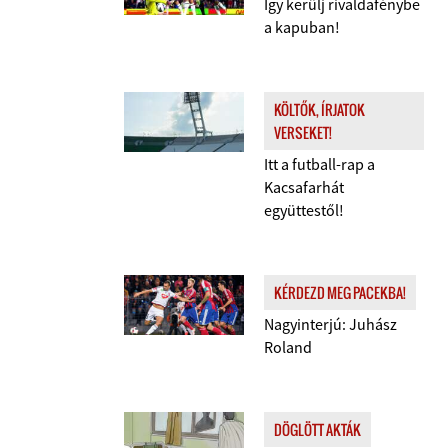
Így kerülj rivaldafénybe
a kapuban!
KÖLTŐK, ÍRJATOK
VERSEKET!
Itt a futball-rap a
Kacsafarhát
együttestől!
KÉRDEZD MEG PACEKBA!
Nagyinterjú: Juhász
Roland
DÖGLÖTT AKTÁK