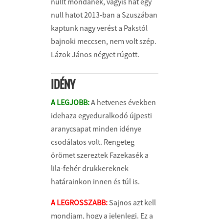
nullt mondanék, vagyis hát egy
null hatot 2013-ban a Szuszában
kaptunk nagy verést a Pakstól
bajnoki meccsen, nem volt szép.
Lázok János négyet rúgott.
IDÉNY
A LEGJOBB:
A hetvenes években
idehaza egyeduralkodó újpesti
aranycsapat minden idénye
csodálatos volt. Rengeteg
örömet szereztek Fazekasék a
lila-fehér drukkereknek
határainkon innen és túl is.
A LEGROSSZABB:
Sajnos azt kell
mondjam, hogy a jelenlegi. Ez a