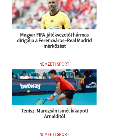
Magyar FIFA-játékvezetői hármas
dirigálja a Ferencváros–Real Madrid
mérkőzést
NEMZETI SPORT
Tenisz: Marozsán ismét kikapott
Arnalditól
NEMZETI SPORT