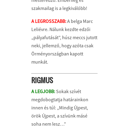
mesteredző. Emberileg és
szakmailag is a legkiválóbb!
A LEGROSSZABB:
A belga Marc
Leliévre. Nálunk kezdte edzői
„pályafutását”, húsz meccs jutott
neki, jellemző, hogy azóta csak
Örményországban kapott
munkát.
RIGMUS
A LEGJOBB:
Sokak szívét
megdobogtatja határainkon
innen és túl: „Mindig Újpest,
örök Újpest, a szívünk másé
soha nem lesz…”