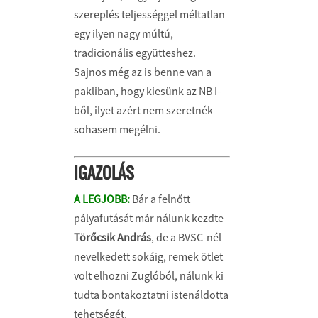
szereplés teljességgel méltatlan
egy ilyen nagy múltú,
tradicionális együtteshez.
Sajnos még az is benne van a
pakliban, hogy kiesünk az NB I-
ből, ilyet azért nem szeretnék
sohasem megélni.
IGAZOLÁS
A LEGJOBB:
Bár a felnőtt
pályafutását már nálunk kezdte
Törőcsik András
, de a BVSC-nél
nevelkedett sokáig, remek ötlet
volt elhozni Zuglóból, nálunk ki
tudta bontakoztatni istenáldotta
tehetségét.