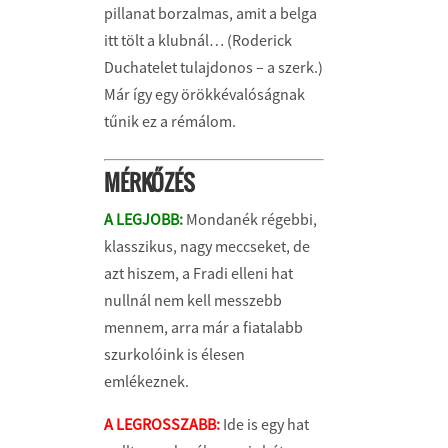
pillanat borzalmas, amit a belga
itt tölt a klubnál… (Roderick
Duchatelet tulajdonos – a szerk.)
Már így egy örökkévalóságnak
tűnik ez a rémálom.
MÉRKŐZÉS
A LEGJOBB:
Mondanék régebbi,
klasszikus, nagy meccseket, de
azt hiszem, a Fradi elleni hat
nullnál nem kell messzebb
mennem, arra már a fiatalabb
szurkolóink is élesen
emlékeznek.
A LEGROSSZABB:
Ide is egy hat