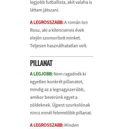
legjobb futballista, akit valaha is
láttam játszani.
A LEGROSSZABB:
A román Ion
Rosu, aki a kilencvenes évek
elején szomorított minket.
Teljesen használhatatlan volt.
PILLANAT
A LEGJOBB:
Nem ragadnék ki
egyetlen konkrét pillanatot,
mindig az a legnagyszerűbb,
amikor beverünk egyet a
zöldeknek. Újpest-szurkolónak
nincs ennél felemelőbb pillanat.
A LEGROSSZABB:
Minden