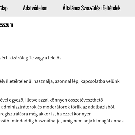
őlap
Adatvédelem
Általános Szerződési Feltételek
esszum
rt, kizárólag Te vagy a felelős.
 illetéktelenül használja, azonnal lépj kapcsolatba velünk
ével egyező, illetve azzal könnyen összetéveszthető
z adminisztrátorok és moderátorok törlik az adatbázisból.
regisztrálásra még akkor is, ha ezzel könnyen
nosítót mindaddig használhatja, amíg nem adja ki magát annak