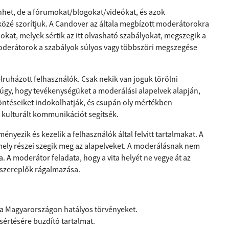
het, de a fórumokat/blogokat/videókat, és azok
k közé szorítjuk. A Candover az általa megbízott moderátorokra
okat, melyek sértik az itt olvasható szabályokat, megszegik a
oderátorok a szabályok súlyos vagy többszöri megszegése
lruházott felhasználók. Csak nekik van joguk törölni
t úgy, hogy tevékenységüket a moderálási alapelvek alapján,
öntéseiket indokolhatják, és csupán oly mértékben
 kulturált kommunikációt segítsék.
nyezik és kezelik a felhasználók által felvitt tartalmakat. A
 mely részei szegik meg az alapelveket. A moderálásnak nem
. A moderátor feladata, hogy a vita helyét ne vegye át az
zszereplők rágalmazása.
 a Magyarországon hatályos törvényeket.
értésére buzdító tartalmat.