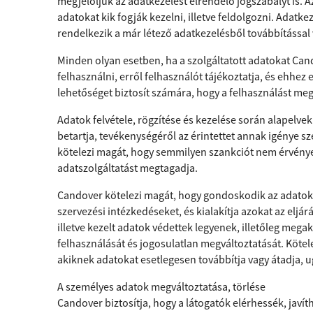
megjelöljük az adatkezelést elrendelő jogszabályt is. Az
adatokat kik fogják kezelni, illetve feldolgozni. Adatke
rendelkezik a már létező adatkezelésből továbbítással 
Minden olyan esetben, ha a szolgáltatott adatokat Cando
felhasználni, erről felhasználót tájékoztatja, és ehhez 
lehetőséget biztosít számára, hogy a felhasználást megt
Adatok felvétele, rögzítése és kezelése során alapelv
betartja, tevékenységéről az érintettet annak igénye sz
kötelezi magát, hogy semmilyen szankciót nem érvénye
adatszolgáltatást megtagadja.
Candover kötelezi magát, hogy gondoskodik az adatok 
szervezési intézkedéseket, és kialakítja azokat az eljárá
illetve kezelt adatok védettek legyenek, illetőleg me
felhasználását és jogosulatlan megváltoztatását. Köte
akiknek adatokat esetlegesen továbbítja vagy átadja, ug
A személyes adatok megváltoztatása, törlése
Candover biztosítja, hogy a látogatók elérhessék, javí