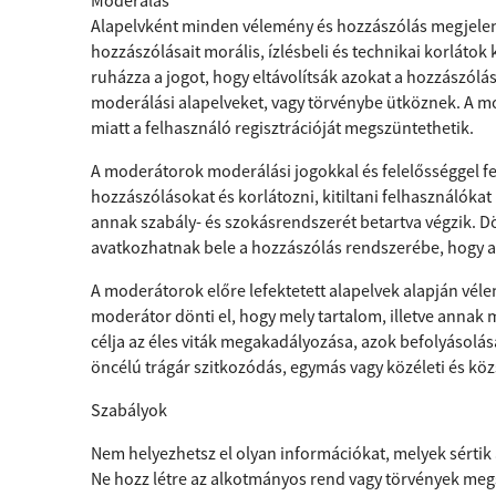
Moderálás
Alapelvként minden vélemény és hozzászólás megjelen
hozzászólásait morális, ízlésbeli és technikai korláto
ruházza a jogot, hogy eltávolítsák azokat a hozzászólás
moderálási alapelveket, vagy törvénybe ütköznek. A m
miatt a felhasználó regisztrációját megszüntethetik.
A moderátorok moderálási jogokkal és felelősséggel fe
hozzászólásokat és korlátozni, kitiltani felhasználóka
annak szabály- és szokásrendszerét betartva végzik. D
avatkozhatnak bele a hozzászólás rendszerébe, hogy a
A moderátorok előre lefektetett alapelvek alapján vélemé
moderátor dönti el, hogy mely tartalom, illetve annak
célja az éles viták megakadályozása, azok befolyásolása
öncélú trágár szitkozódás, egymás vagy közéleti és kö
Szabályok
Nem helyezhetsz el olyan információkat, melyek sértik
Ne hozz létre az alkotmányos rend vagy törvények megs