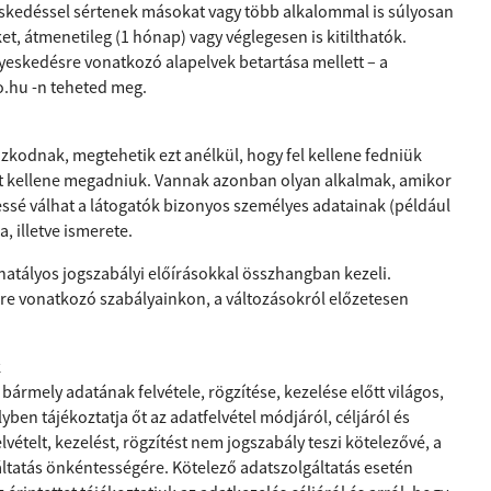
eskedéssel sértenek másokat vagy több alkalommal is súlyosan
 átmenetileg (1 hónap) vagy véglegesen is kitilthatók.
yeskedésre vonatkozó alapelvek betartása mellett – a
o.hu
-n teheted meg.
kodnak, megtehetik ezt anélkül, hogy fel kellene fedniük
tot kellene megadniuk. Vannak azonban olyan alkalmak, amikor
essé válhat a látogatók bizonyos személyes adatainak (például
 illetve ismerete.
hatályos jogszabályi előírásokkal összhangban kezeli.
e vonatkozó szabályainkon, a változásokról előzetesen
k
bármely adatának felvétele, rögzítése, kezelése előtt világos,
yben tájékoztatja őt az adatfelvétel módjáról, céljáról és
ételt, kezelést, rögzítést nem jogszabály teszi kötelezővé, a
áltatás önkéntességére. Kötelező adatszolgáltatás esetén