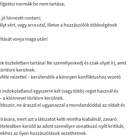
élgetési normák be nem tartása;
, jó hírnevét rontani;
lyt sért, vagy arra utal, illetve a hozzászólók többségének
iltását vonja maga után!
iszteletben tartása! Ne személyeskedj és csak olyat írj, amit
törlésre kerülnek.
okféle nézettel – kerülendők a könnyen konfliktushoz vezető
Aki indokolatlanul egyszerre két (vagy több) reget használ és
 – a klónnevei törlésre kerülnek.
többször, ne áraszd el ugyanazzal a mondandóddal az oldalt és
ására, mert azt a látszatot kelti mintha kiabálnál, zavaró.
eleidben kerüld az adott személyre vonatkozó nyílt kritikát,
ekhez az ilyen hozzászólások vezethetnek.