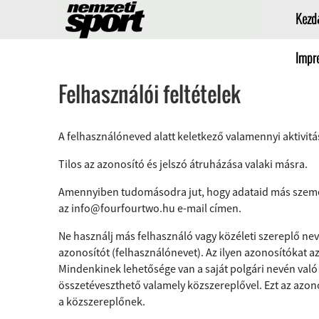
Kezd
Impr
Felhasználói feltételek
A felhasználóneved alatt keletkező valamennyi aktivitásé
Tilos az azonosító és jelszó átruházása valaki másra.
Amennyiben tudomásodra jut, hogy adataid más személy
az
info@fourfourtwo.hu
e-mail címen.
Ne használj más felhasználó vagy közéleti szereplő nev
azonosítót (felhasználónevet). Az ilyen azonosítókat a
Mindenkinek lehetősége van a saját polgári nevén való 
összetéveszthető valamely közszereplővel. Ezt az azo
a közszereplőnek.