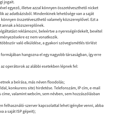
i jogait.
ével egyező, illetve azzal könnyen összetéveszthető nicket
lik az adatbázisból. Mindenkinek lehetősége van a saját
el könnyen összetéveszthető valamely közszereplővel. Ezt a
t annak a közszereplőnek.
olgáltatást reklámozni, beleértve a nyereségérdekelt, bevétel
deményezésekre ez nem vonatkozik.
többször való elküldése, a gyakori szövegismétlés törlést
d formájában hangozna el egy nagyobb társaságban, így erre
 az operátorok az alábbi esetekben lépnek fel:
etnek a beírása, más néven floodolás;
dal, konkurens site) hirdetése. Telefonszám, IP cím, e-mail
tás címe, valamint webcím, sem névben, sem hozzászólásban
en felhasználó-szerver kapcsolattal lehet igénybe venni, abba
a a saját ISP gépeit);