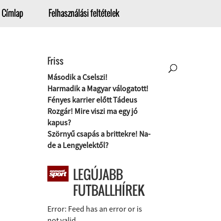
Címlap
Felhasználási feltételek
Friss
Második a Cselszi!
Harmadik a Magyar válogatott!
Fényes karrier előtt Tádeus
Rozgár! Mire viszi ma egy jó
kapus?
Szörnyű csapás a brittekre! Na-
de a Lengyelektől?
LEGÚJABB
FUTBALLHÍREK
Error: Feed has an error or is
not valid.