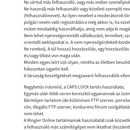
Ne sértsd más felhasználó, vagy más ember személyiség
Ne használj más felhasználó vagy közéleti szereplő nev
(felhasználónevet). Az ilyen neveket a moderátorok tör
polgári nevén való regisztrálásra még akkor is, ha ezz
nicket mindaddig használhatja, amíg nem adja ki magá
Nem lehet nyereségorientált vállalkozást, terméket, sz
orientált weblapokat is. A nem nyereségérdekelt kez
Ne rombolj. A túl hosszú hozzászólás, egy hozzászólás 
és/vagy tiltást von maga után.
Minden egyes leírt szó olyan, mintha az életben beszé
fokozottan ügyelni kell.
A társaság beszélgetését megzavaró felhasználók ellen
Nagybetűs írásmód, a CAPS LOCK tartós használata;
Egymás után több soron keresztül ugyanannak az üzen
Bármilyen tartalom (de különösen FTP szerver, pornóol
cím, illegális FTP szerver, konkurens fórum szolgálta
nem lehet.
A Ringier Online tartalmainak használatát csak közvetl
a felhasználó más számítógépet nem iktathat (leszámítv