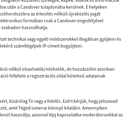
blogokon közzétett szövegek, képek, videók és információk
dése után a Candover tulajdonába kerülnek. E helyeken
ióhordozókra az értesítés nélküli újraközlés jogát
elektronikus formában csak a Candover engedélyével
s szabadon használhatja.
ait technikai vagy egyéb módszerekkel illegálisan gyűjteni és
 lekérő számítógépek IP-címeit begyűjteni.
ráció nélkül olvashatók/nézhetők, de hozzászólni azonban
áció feltétele a regisztrációs oldal kötelező adatainak
rt, kizárólag Te vagy a felelős. Ezért kérjük, hogy jelszavad
lszót, amit Téged ismerve könnyű kitalálni. Amennyiben
lenül használja, azonnal lépj kapcsolatba moderátorunkkal az