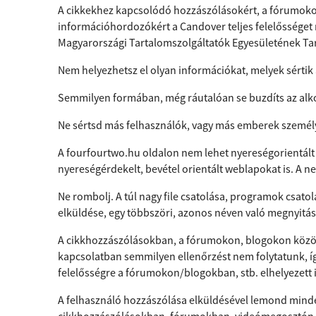
A cikkekhez kapcsolódó hozzászólásokért, a fórumokon
információhordozókért a Candover teljes felelősséget 
Magyarországi Tartalomszolgáltatók Egyesületének Tar
Nem helyezhetsz el olyan információkat, melyek sértik
Semmilyen formában, még ráutalóan se buzdíts az alk
Ne sértsd más felhasználók, vagy más emberek személyi
A fourfourtwo.hu oldalon nem lehet nyereségorientált v
nyereségérdekelt, bevétel orientált weblapokat is. A
Ne rombolj. A túl nagy file csatolása, programok csato
elküldése, egy többszöri, azonos néven való megnyitás
A cikkhozzászólásokban, a fórumokon, blogokon közöl
kapcsolatban semmilyen ellenőrzést nem folytatunk,
felelősségre a fórumokon/blogokban, stb. elhelyezett
A felhasználó hozzászólása elküldésével lemond minden