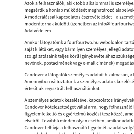
Azok a felhasználók, akik több alkalommal is személy
megsértik a honlap működését meghatározó alapelveket,
A moderálással kapcsolatos észrevételeidet – a személ
moderátornak küldött üzenetben az
info@fourfourtw
Adatvédelem
Amikor látogatóink a fourfourtwo.hu weboldalon tartóz
saját kilétüket, vagy bármilyen személyes jellegű ada
szolgáltatásaink teljes körű igénybevételéhez szükség
nevének, postacímének vagy e-mail címének) megadása,
Candover a látogatók személyes adatait bizalmasan, a 
Amennyiben változtatunk a személyes adatok kezelésér
értesítjük regisztrált felhasználóinkat.
A személyes adatok kezelésével kapcsolatos irányelve
Candover kötelezettséget vállal arra, hogy felhasználói 
figyelemfelkeltő és egyértelmű közlést tesz közzé, amel
elveiről. Továbbá minden olyan esetben, amikor adatfelv
Candover felhívja a felhasználó figyelmét az adatszolg