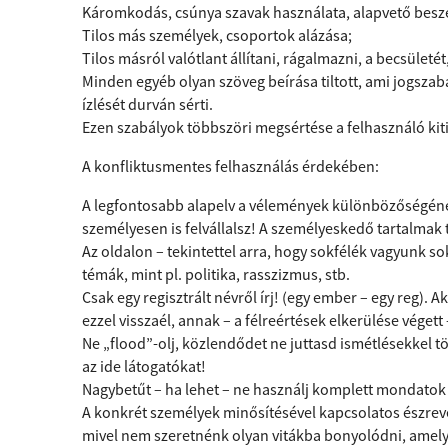
Káromkodás, csúnya szavak használata, alapvető besz
Tilos más személyek, csoportok alázása;
Tilos másról valótlant állítani, rágalmazni, a becsületét
Minden egyéb olyan szöveg beírása tiltott, ami jogszabá
ízlését durván sérti.
Ezen szabályok többszöri megsértése a felhasználó kit
A konfliktusmentes felhasználás érdekében:
A legfontosabb alapelv a vélemények különbözőségének t
személyesen is felvállalsz! A személyeskedő tartalmak 
Az oldalon – tekintettel arra, hogy sokfélék vagyunk s
témák, mint pl. politika, rasszizmus, stb.
Csak egy regisztrált névről írj! (egy ember – egy reg). 
ezzel visszaél, annak – a félreértések elkerülése végett
Ne „flood”-olj, közlendődet ne juttasd ismétlésekkel 
az ide látogatókat!
Nagybetűt – ha lehet – ne használj komplett mondatok ír
A konkrét személyek minősítésével kapcsolatos észrevét
mivel nem szeretnénk olyan vitákba bonyolódni, amely