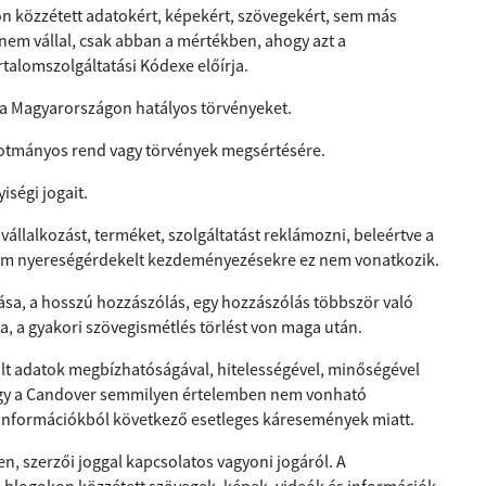
 közzétett adatokért, képekért, szövegekért, sem más
nem vállal, csak abban a mértékben, ahogy azt a
talomszolgáltatási Kódexe előírja.
 a Magyarországon hatályos törvényeket.
otmányos rend vagy törvények megsértésére.
ségi jogait.
állalkozást, terméket, szolgáltatást reklámozni, beleértve a
 nem nyereségérdekelt kezdeményezésekre ez nem vonatkozik.
lása, a hosszú hozzászólás, egy hozzászólás többször való
a, a gyakori szövegismétlés törlést von maga után.
t adatok megbízhatóságával, hitelességével, minőségével
 így a Candover semmilyen értelemben nem vonható
 információkból következő esetleges káresemények miatt.
, szerzői joggal kapcsolatos vagyoni jogáról. A