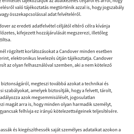
 érintettet tájékoztatjuk az adatkezelés céljáról és arról, hogy
zelésről való tájékoztatás megtörténik azzal is, hogy jogszabály
vagy összekapcsolással adat felvételéről.
ver az eredeti adatfelvétel céljától eltérő célra kívánja
előzetes, kifejezett hozzájárulását megszerezi, illetőleg
iltsa.
eknél rögzített korlátozásokat a Candover minden esetben
erint, elektronikus levelezés útján tájékoztatja. Candover
sít az olyan felhasználóval szemben, aki a nem kötelező
biztonságáról, megteszi továbbá azokat a technikai és
si szabályokat, amelyek biztosítják, hogy a felvett, tárolt,
gakadályozza azok megsemmisülését, jogosulatlan
lezi magát arra is, hogy minden olyan harmadik személyt,
yancsak felhívja ez irányú kötelezettségeinek teljesítésére.
thassák és kiegészíthessék saját személyes adataikat azokon a