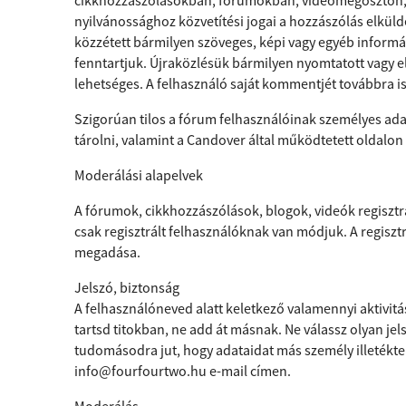
cikkhozzászólásokban, fórumokban, videómegosztón, 
nyilvánossághoz közvetítési jogai a hozzászólás elkül
közzétett bármilyen szöveges, képi vagy egyéb informác
fenntartjuk. Újraközlésük bármilyen nyomtatott vagy 
lehetséges. A felhasználó saját kommentjét továbbra i
Szigorúan tilos a fórum felhasználóinak személyes adat
tárolni, valamint a Candover által működtetett oldalon
Moderálási alapelvek
A fórumok, cikkhozzászólások, blogok, videók regiszt
csak regisztrált felhasználóknak van módjuk. A regisztr
megadása.
Jelszó, biztonság
A felhasználóneved alatt keletkező valamennyi aktivitásé
tartsd titokban, ne add át másnak. Ne válassz olyan je
tudomásodra jut, hogy adataidat más személy illetékte
info@fourfourtwo.hu
e-mail címen.