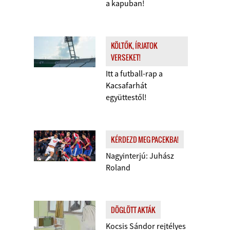
a kapuban!
KÖLTŐK, ÍRJATOK
VERSEKET!
Itt a futball-rap a
Kacsafarhát
együttestől!
KÉRDEZD MEG PACEKBA!
Nagyinterjú: Juhász
Roland
DÖGLÖTT AKTÁK
Kocsis Sándor rejtélyes