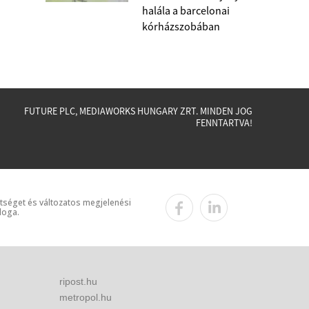
halála a barcelonai
kórházszobában
FUTURE PLC, MEDIAWORKS HUNGARY ZRT. MINDEN JOG
FENNTARTVA!
ttséget és változatos megjelenési
loga.
ripost.hu
metropol.hu