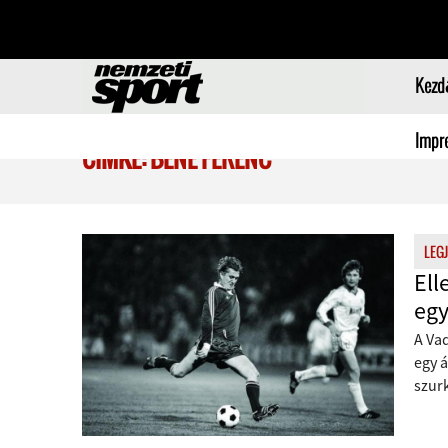
Kezd
Impr
CÍMKE: BENE FERENC
LEG
Ell
egy
A Vad
egy á
szurk