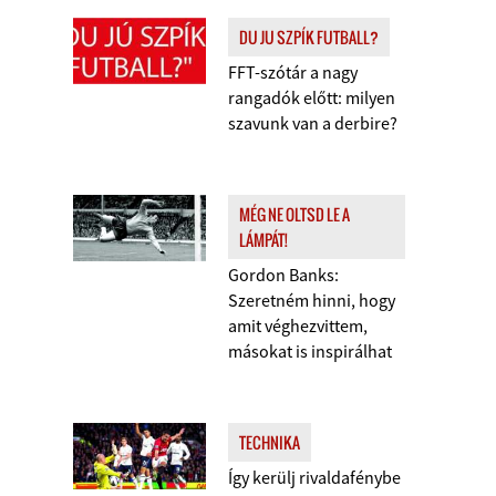
DU JU SZPÍK FUTBALL?
FFT-szótár a nagy
rangadók előtt: milyen
szavunk van a derbire?
MÉG NE OLTSD LE A
LÁMPÁT!
Gordon Banks:
Szeretném hinni, hogy
amit véghezvittem,
másokat is inspirálhat
TECHNIKA
Így kerülj rivaldafénybe