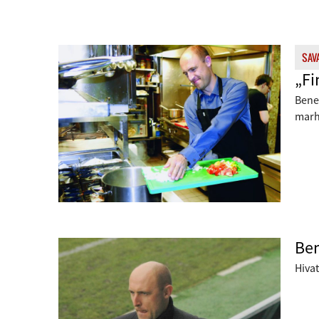
SAV
„Fi
Bene 
marh
Ben
Hiva