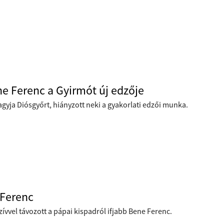
e Ferenc a Gyirmót új edzője
gyja Diósgyőrt, hiányzott neki a gyakorlati edzői munka.
 Ferenc
zívvel távozott a pápai kispadról ifjabb Bene Ferenc.