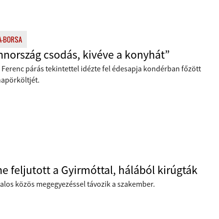
A-BORSA
nnország csodás, kivéve a konyhát”
Ferenc párás tekintettel idézte fel édesapja kondérban főzött
apörköltjét.
e feljutott a Gyirmóttal, hálából kirúgták
talos közös megegyezéssel távozik a szakember.