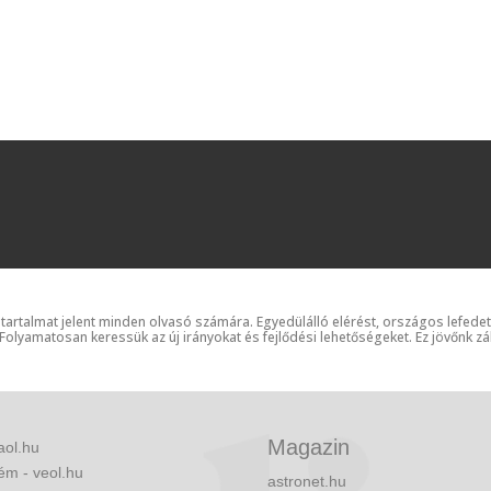
 tartalmat jelent minden olvasó számára. Egyedülálló elérést, országos lefede
 Folyamatosan keressük az új irányokat és fejlődési lehetőségeket. Ez jövőnk zá
Magazin
aol.hu
ém - veol.hu
astronet.hu