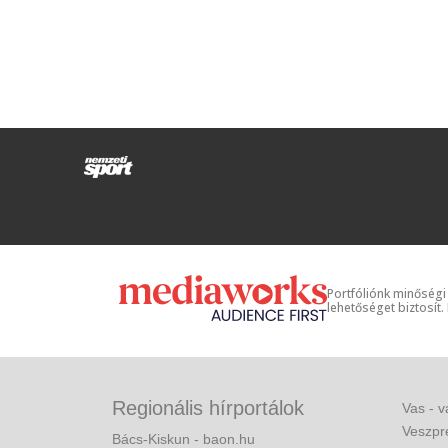
Portfóliónk minőségi
lehetőséget biztosít.
Regionális hírportálok
Vas - v
Veszpr
Bács-Kiskun - baon.hu