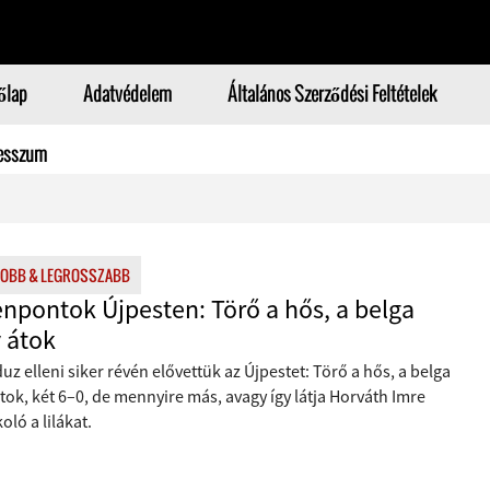
őlap
Adatvédelem
Általános Szerződési Feltételek
esszum
JOBB & LEGROSSZABB
enpontok Újpesten: Törő a hős, a belga
 átok
uz elleni siker révén elővettük az Újpestet: Törő a hős, a belga
tok, két 6–0, de mennyire más, avagy így látja Horváth Imre
oló a lilákat.