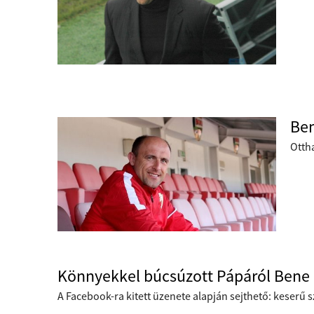
Ben
Ottha
Könnyekkel búcsúzott Pápáról Bene
A Facebook-ra kitett üzenete alapján sejthető: keserű s