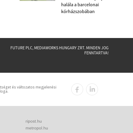
halála a barcelonai
kórházszobában
FUTURE PLC, MEDIAWORKS HUNGARY ZRT. MINDEN JOG
FENNTARTVA!
ttséget és változatos megjelenési
loga.
ripost.hu
metropol.hu