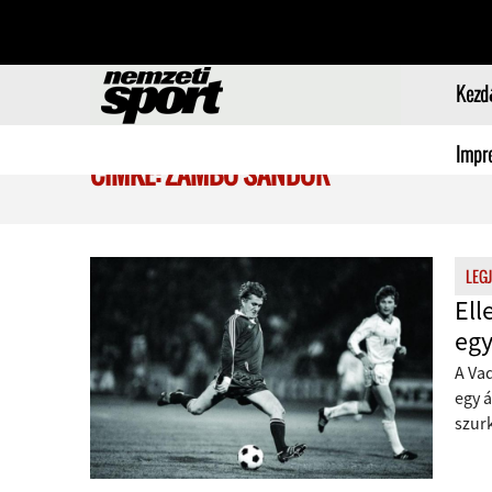
Kezd
Impr
CÍMKE: ZÁMBÓ SÁNDOR
LEG
Ell
egy
A Vad
egy á
szurk