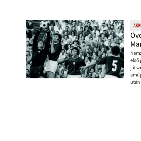
AKK
Övö
Mar
Nemz
első
játs
amúg
után 