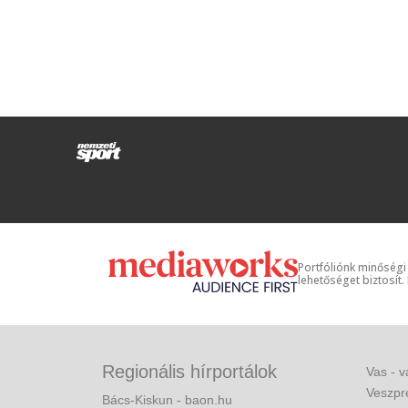
Portfóliónk minőségi
lehetőséget biztosít.
Regionális hírportálok
Vas - v
Veszpr
Bács-Kiskun - baon.hu