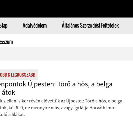
őlap
Adatvédelem
Általános Szerződési Feltételek
esszum
JOBB & LEGROSSZABB
enpontok Újpesten: Törő a hős, a belga
 átok
uz elleni siker révén elővettük az Újpestet: Törő a hős, a belga
tok, két 6–0, de mennyire más, avagy így látja Horváth Imre
oló a lilákat.