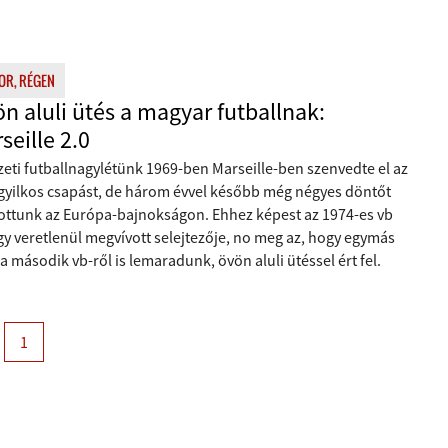
OR, RÉGEN
n aluli ütés a magyar futballnak:
seille 2.0
eti futballnagylétünk 1969-ben Marseille-ben szenvedte el az
 gyilkos csapást, de három évvel később még négyes döntőt
zottunk az Európa-bajnokságon. Ehhez képest az 1974-es vb
y veretlenül megvívott selejtezője, no meg az, hogy egymás
a második vb-ről is lemaradunk, övön aluli ütéssel ért fel.
1