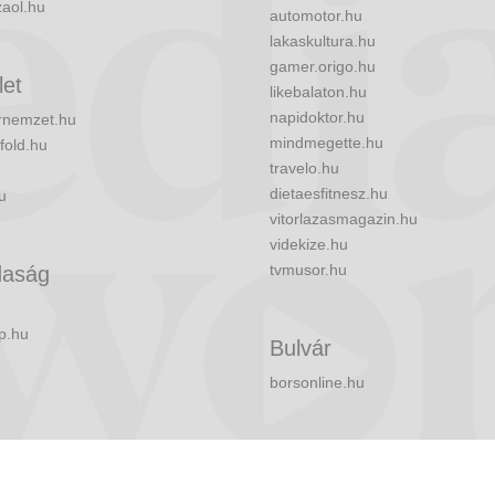
zaol.hu
automotor.hu
lakaskultura.hu
gamer.origo.hu
let
likebalaton.hu
napidoktor.hu
nemzet.hu
mindmegette.hu
fold.hu
travelo.hu
dietaesfitnesz.hu
u
vitorlazasmagazin.hu
videkize.hu
tvmusor.hu
aság
p.hu
Bulvár
borsonline.hu