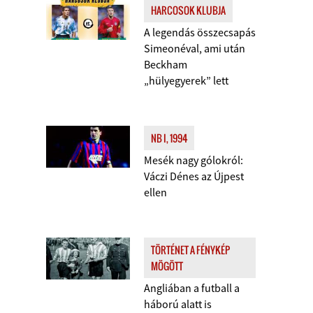
HARCOSOK KLUBJA
A legendás összecsapás
Simeonéval, ami után
Beckham
„hülyegyerek” lett
NB I, 1994
Mesék nagy gólokról:
Váczi Dénes az Újpest
ellen
TÖRTÉNET A FÉNYKÉP
MÖGÖTT
Angliában a futball a
háború alatt is