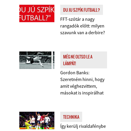
DU JU SZPÍK FUTBALL?
FFT-szótár a nagy
rangadók előtt: milyen
szavunk van a derbire?
MÉG NE OLTSD LE A
LÁMPÁT!
Gordon Banks:
Szeretném hinni, hogy
amit véghezvittem,
másokat is inspirálhat
TECHNIKA
Így kerülj rivaldafénybe