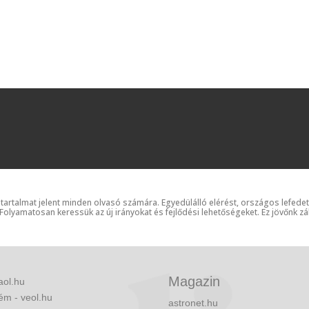
 tartalmat jelent minden olvasó számára. Egyedülálló elérést, országos lefede
 Folyamatosan keressük az új irányokat és fejlődési lehetőségeket. Ez jövőnk zá
Magazin
aol.hu
ém - veol.hu
astronet.hu