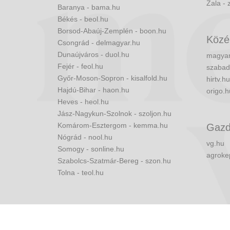
Zala - 
Baranya - bama.hu
Békés - beol.hu
Borsod-Abaúj-Zemplén - boon.hu
Közé
Csongrád - delmagyar.hu
Dunaújváros - duol.hu
magyar
Fejér - feol.hu
szabad
Győr-Moson-Sopron - kisalfold.hu
hirtv.hu
Hajdú-Bihar - haon.hu
origo.h
Heves - heol.hu
Jász-Nagykun-Szolnok - szoljon.hu
Komárom-Esztergom - kemma.hu
Gazd
Nógrád - nool.hu
vg.hu
Somogy - sonline.hu
agroke
Szabolcs-Szatmár-Bereg - szon.hu
Tolna - teol.hu