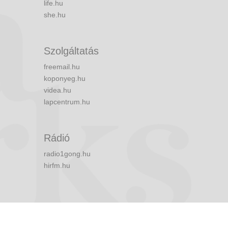
life.hu
she.hu
Szolgáltatás
freemail.hu
koponyeg.hu
videa.hu
lapcentrum.hu
Rádió
radio1gong.hu
hirfm.hu