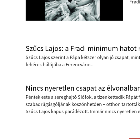
Fradi
Szűcs Lajos: a Fradi minimum hatot 
Szűcs Lajos szerint a Pápa kétszer olyan jó csapat, mint 
fehérek hálójába a Ferencváros.
Nincs nyeretlen csapat az élvonalban
Péntek este a sereghajtó Siófok, a tizenkettedik Pápát
szabadrúgásgóljának köszönhetően – otthon tartották a 
Szűcs Lajos kapus parádézott. Immár nincs nyeretlen e