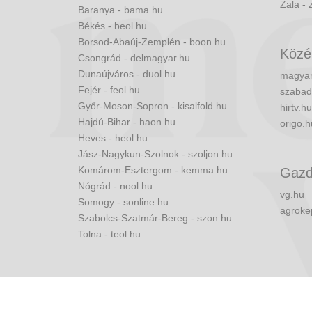
Zala - 
Baranya - bama.hu
Békés - beol.hu
Borsod-Abaúj-Zemplén - boon.hu
Közé
Csongrád - delmagyar.hu
Dunaújváros - duol.hu
magyar
Fejér - feol.hu
szabad
Győr-Moson-Sopron - kisalfold.hu
hirtv.hu
Hajdú-Bihar - haon.hu
origo.h
Heves - heol.hu
Jász-Nagykun-Szolnok - szoljon.hu
Komárom-Esztergom - kemma.hu
Gazd
Nógrád - nool.hu
vg.hu
Somogy - sonline.hu
agroke
Szabolcs-Szatmár-Bereg - szon.hu
Tolna - teol.hu