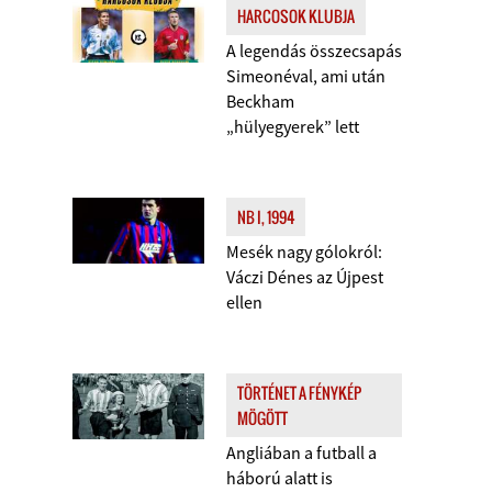
HARCOSOK KLUBJA
A legendás összecsapás
Simeonéval, ami után
Beckham
„hülyegyerek” lett
NB I, 1994
Mesék nagy gólokról:
Váczi Dénes az Újpest
ellen
TÖRTÉNET A FÉNYKÉP
MÖGÖTT
Angliában a futball a
háború alatt is