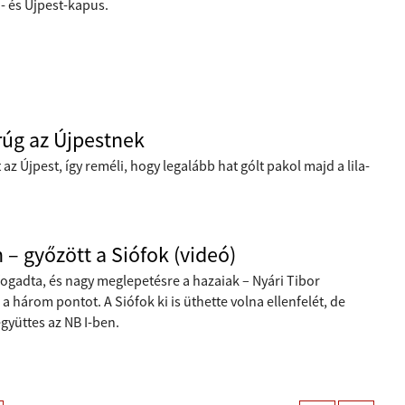
- és Újpest-kapus.
rúg az Újpestnek
az Újpest, így reméli, hogy legalább hat gólt pakol majd a lila-
 – győzött a Siófok (videó)
 fogadta, és nagy meglepetésre a hazaiak – Nyári Tibor
három pontot. A Siófok ki is üthette volna ellenfelét, de
gyüttes az NB I-ben.