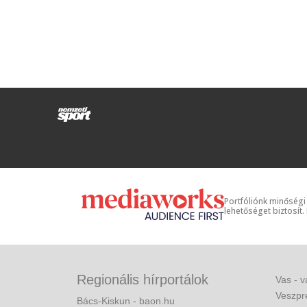
Portfóliónk minőségi
lehetőséget biztosít.
Regionális hírportálok
Vas - v
Veszpr
Bács-Kiskun - baon.hu