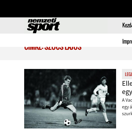
Kezd
Impr
CÍMKE: SZŰCS LAJOS
LEG
Ell
egy
A Vad
egy á
szurk