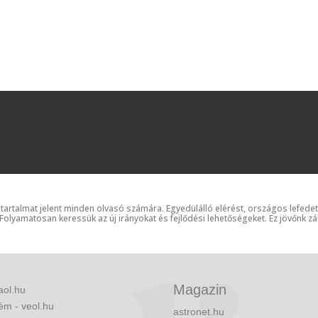
 tartalmat jelent minden olvasó számára. Egyedülálló elérést, országos lefede
 Folyamatosan keressük az új irányokat és fejlődési lehetőségeket. Ez jövőnk zá
Magazin
aol.hu
ém - veol.hu
astronet.hu