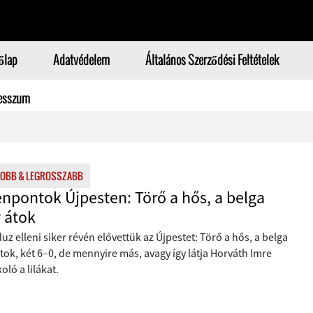
őlap
Adatvédelem
Általános Szerződési Feltételek
esszum
JOBB & LEGROSSZABB
enpontok Újpesten: Törő a hős, a belga
 átok
uz elleni siker révén elővettük az Újpestet: Törő a hős, a belga
tok, két 6–0, de mennyire más, avagy így látja Horváth Imre
oló a lilákat.