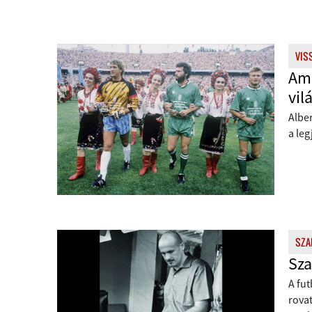
VIS
Ami
vil
Alber
a le
SZA
Sza
A fut
rovat