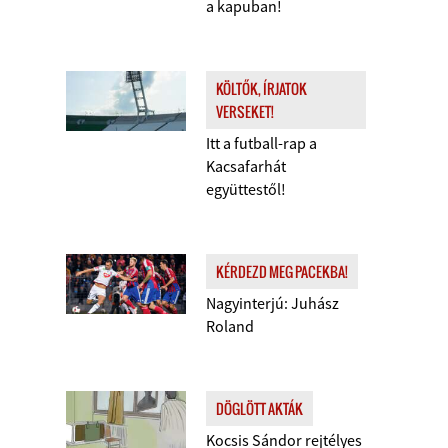
a kapuban!
KÖLTŐK, ÍRJATOK
VERSEKET!
Itt a futball-rap a
Kacsafarhát
együttestől!
KÉRDEZD MEG PACEKBA!
Nagyinterjú: Juhász
Roland
DÖGLÖTT AKTÁK
Kocsis Sándor rejtélyes