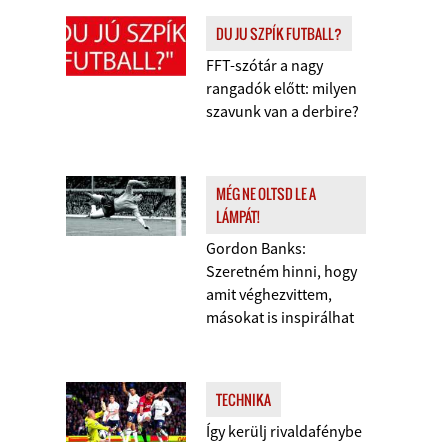
DU JU SZPÍK FUTBALL?
FFT-szótár a nagy
rangadók előtt: milyen
szavunk van a derbire?
MÉG NE OLTSD LE A
LÁMPÁT!
Gordon Banks:
Szeretném hinni, hogy
amit véghezvittem,
másokat is inspirálhat
TECHNIKA
Így kerülj rivaldafénybe