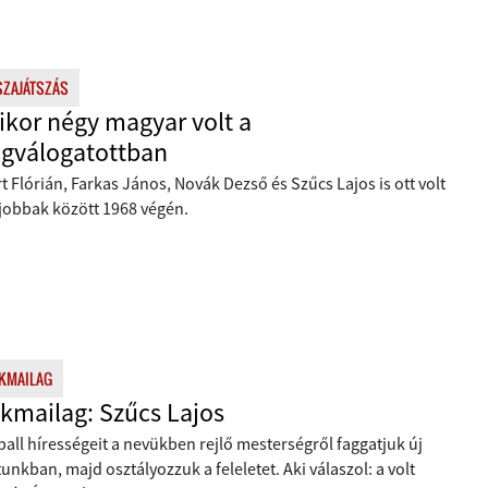
SZAJÁTSZÁS
kor négy magyar volt a
ágválogatottban
t Flórián, Farkas János, Novák Dezső és Szűcs Lajos is ott volt
gjobbak között 1968 végén.
KMAILAG
kmailag: Szűcs Lajos
ball hírességeit a nevükben rejlő mesterségről faggatjuk új
unkban, majd osztályozzuk a feleletet. Aki válaszol: a volt