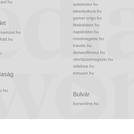
zaol.hu
automotor.hu
lakaskultura.hu
gamer.origo.hu
let
likebalaton.hu
napidoktor.hu
nemzet.hu
mindmegette.hu
fold.hu
travelo.hu
dietaesfitnesz.hu
u
vitorlazasmagazin.hu
videkize.hu
tvmusor.hu
aság
p.hu
Bulvár
borsonline.hu