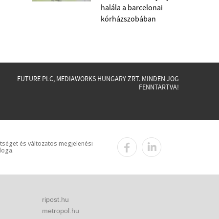
halála a barcelonai
kórházszobában
FUTURE PLC, MEDIAWORKS HUNGARY ZRT. MINDEN JOG
FENNTARTVA!
ttséget és változatos megjelenési
loga.
ripost.hu
metropol.hu