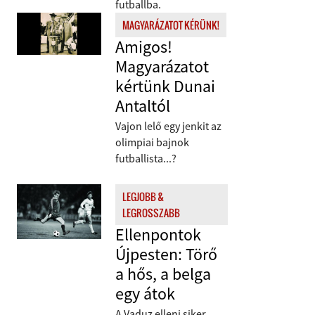
futballba.
MAGYARÁZATOT KÉRÜNK!
Amigos!
Magyarázatot
kértünk Dunai
Antaltól
Vajon lelő egy jenkit az
olimpiai bajnok
futballista...?
LEGJOBB &
LEGROSSZABB
Ellenpontok
Újpesten: Törő
a hős, a belga
egy átok
A Vaduz elleni siker