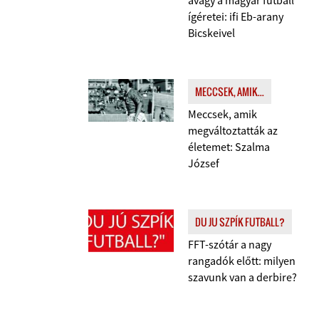
avagy a magyar futball
ígéretei: ifi Eb-arany
Bicskeivel
MECCSEK, AMIK...
Meccsek, amik
megváltoztatták az
életemet: Szalma
József
DU JU SZPÍK FUTBALL?
FFT-szótár a nagy
rangadók előtt: milyen
szavunk van a derbire?