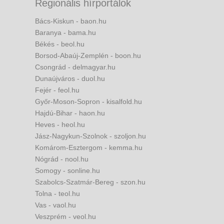
Regionális hírportálok
Bács-Kiskun - baon.hu
Baranya - bama.hu
Békés - beol.hu
Borsod-Abaúj-Zemplén - boon.hu
Csongrád - delmagyar.hu
Dunaújváros - duol.hu
Fejér - feol.hu
Győr-Moson-Sopron - kisalfold.hu
Hajdú-Bihar - haon.hu
Heves - heol.hu
Jász-Nagykun-Szolnok - szoljon.hu
Komárom-Esztergom - kemma.hu
Nógrád - nool.hu
Somogy - sonline.hu
Szabolcs-Szatmár-Bereg - szon.hu
Tolna - teol.hu
Vas - vaol.hu
Veszprém - veol.hu