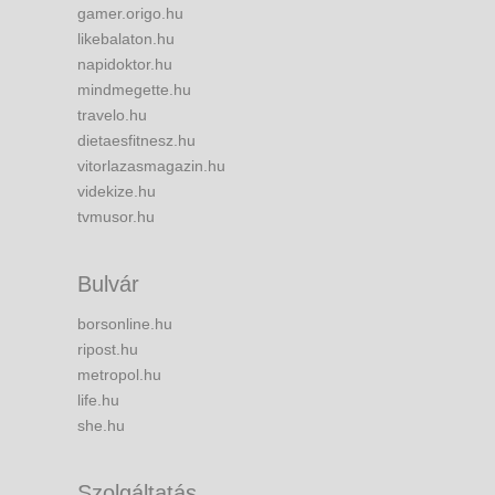
gamer.origo.hu
likebalaton.hu
napidoktor.hu
mindmegette.hu
travelo.hu
dietaesfitnesz.hu
vitorlazasmagazin.hu
videkize.hu
tvmusor.hu
Bulvár
borsonline.hu
ripost.hu
metropol.hu
life.hu
she.hu
Szolgáltatás