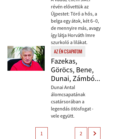
révén elővettük az
Újpestet: Törő a hős, a
belga egy átok, két 6–0,
de mennyire más, avagy
így látja Horváth Imre
szurkoló a lilákat.
AZ ÉN CSAPATOM
Fazekas,
Göröcs, Bene,
Dunai, Zámbó...
Dunai Antal
álomcsapatának
csatársorában a
legendás ötösfogat -
vele együtt.
1
2