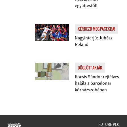
együttestől!
KÉRDEZD MEG PACEKBA!
Nagyinterjú: Juhász
Roland
DÖGLÖTT AKTÁK
Kocsis Sándor rejtélyes
halála a barcelonai
kórházszobában
FUTURE PLC,