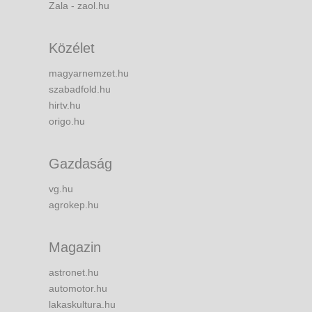
Zala - zaol.hu
Közélet
magyarnemzet.hu
szabadfold.hu
hirtv.hu
origo.hu
Gazdaság
vg.hu
agrokep.hu
Magazin
astronet.hu
automotor.hu
lakaskultura.hu