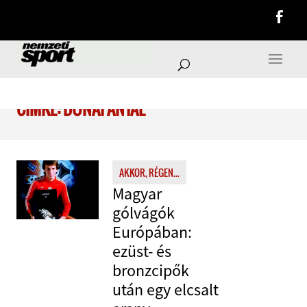
CÍMKE: DUNAI ANTAL
AKKOR, RÉGEN...
Magyar
gólvágók
Európában:
ezüst- és
bronzcipők
után egy elcsalt