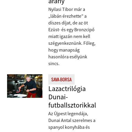
arany
Nyilasi Tibor már a
„lábán érezhette” a
díszes díjat, de az öt
Ezüst- és egy Bronzcipő
miatt igazán nem kell
szégyenkeznünk. Főleg,
hogy manapság
hasonlóra esélyünk
sincs.
SAVA-BORSA
Lazactrilógia
Dunai-
futballsztorikkal
Az Újpest legendája,
Dunai Antal szerelmes a
spanyol konyhába és