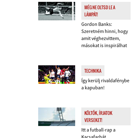
MÉG NE OLTSD LE A
LÁMPÁT!
Gordon Banks:
Szeretném hinni, hogy
amit véghezvittem,
másokat is inspirálhat
TECHNIKA
Így kerülj rivaldafénybe
a kapuban!
KÖLTŐK, ÍRJATOK
VERSEKET!
Itt a futball-rap a
Kacsafarhát