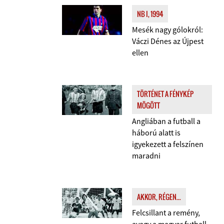
NB I, 1994
Mesék nagy gólokról:
Váczi Dénes az Újpest
ellen
TÖRTÉNET A FÉNYKÉP
MÖGÖTT
Angliában a futball a
háború alatt is
igyekezett a felszínen
maradni
AKKOR, RÉGEN...
Felcsillant a remény,