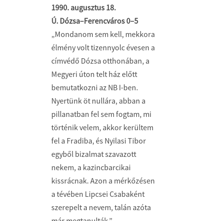
1990. augusztus 18.
Ú. Dózsa–Ferencváros 0–5
„Mondanom sem kell, mekkora
élmény volt tizennyolc évesen a
címvédő Dózsa otthonában, a
Megyeri úton telt ház előtt
bemutatkozni az NB I-ben.
Nyertünk öt nullára, abban a
pillanatban fel sem fogtam, mi
történik velem, akkor kerültem
fel a Fradiba, és Nyilasi Tibor
egyből bizalmat szavazott
nekem, a kazincbarcikai
kissrácnak. Azon a mérkőzésen
a tévében Lipcsei Csabaként
szerepelt a nevem, talán azóta
már megtanulták.”