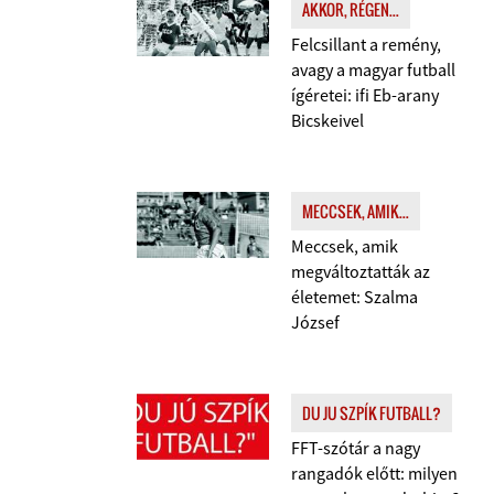
AKKOR, RÉGEN...
Felcsillant a remény,
avagy a magyar futball
ígéretei: ifi Eb-arany
Bicskeivel
MECCSEK, AMIK...
Meccsek, amik
megváltoztatták az
életemet: Szalma
József
DU JU SZPÍK FUTBALL?
FFT-szótár a nagy
rangadók előtt: milyen