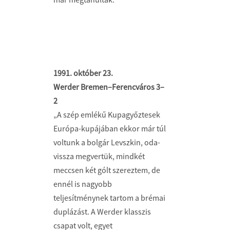
1991. október 23.
Werder Bremen–Ferencváros 3–
2
„A szép emlékű Kupagyőztesek
Európa-kupájában ekkor már túl
voltunk a bolgár Levszkin, oda-
vissza megvertük, mindkét
meccsen két gólt szereztem, de
ennél is nagyobb
teljesítménynek tartom a brémai
duplázást. A Werder klasszis
csapat volt, egyet