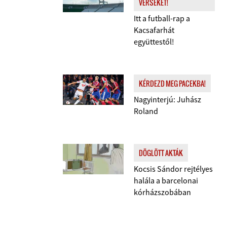
VERSEKET!
Itt a futball-rap a
Kacsafarhát
együttestől!
KÉRDEZD MEG PACEKBA!
Nagyinterjú: Juhász
Roland
DÖGLÖTT AKTÁK
Kocsis Sándor rejtélyes
halála a barcelonai
kórházszobában