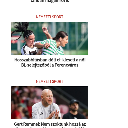
tanulni magamról is
NEMZETI SPORT
Hosszabbításban dőlt el: kiesett a női
BL-selejtezőből a Ferencváros
NEMZETI SPORT
Gert Remmel: Nem szoktunk hozzá az