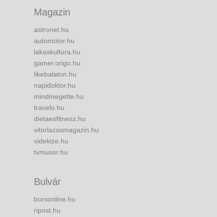
Magazin
astronet.hu
automotor.hu
lakaskultura.hu
gamer.origo.hu
likebalaton.hu
napidoktor.hu
mindmegette.hu
travelo.hu
dietaesfitnesz.hu
vitorlazasmagazin.hu
videkize.hu
tvmusor.hu
Bulvár
borsonline.hu
ripost.hu