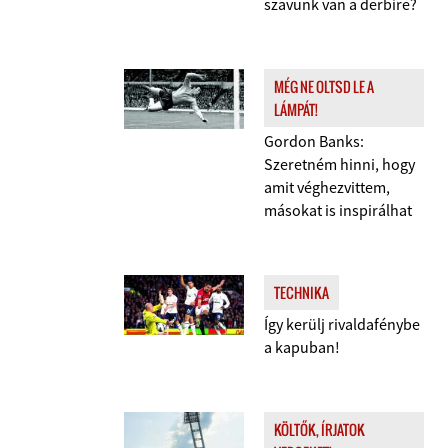
szavunk van a derbire?
MÉG NE OLTSD LE A
LÁMPÁT!
Gordon Banks:
Szeretném hinni, hogy
amit véghezvittem,
másokat is inspirálhat
TECHNIKA
Így kerülj rivaldafénybe
a kapuban!
KÖLTŐK, ÍRJATOK