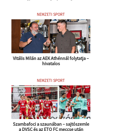
NEMZETI SPORT
Vitális Milán az AEK Athénnál folytatja –
hivatalos
NEMZETI SPORT
Szambafoci a szaunában – sajtószemle
a DVSC és az ETO FC meccse után