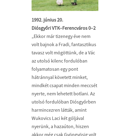
1992. június 20.
Diósgyőri VTK–Ferencváros 0–2
„Ekkor már tizenegy éve nem
volt bajnok a Fradi, fantasztikus
tavasz volt mögöttünk, de a Vác
az utolsó kilenc fordulóban
folyamatosan egy pont
hátránnyal követett minket,
mindkét csapat minden meccsét
nyerte, nem lehetett botlani. Az
utolsó fordulóban Diósgyőrben
harmincezren látták, amint
Wukovics Laci két góljával
nyerünk, a hazaúton, hiszen
akkor még csak Gyöngyösig volt