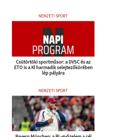
NEMZETI SPORT
Csütörtöki sportműsor: a DVSC és az
ETO is a Kl harmadik selejtezőkörében
lép pályára
NEMZETI SPORT
Bayern München: a BL-győzelem a cél