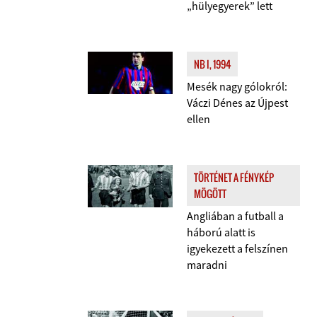
„hülyegyerek” lett
NB I, 1994
Mesék nagy gólokról:
Váczi Dénes az Újpest
ellen
TÖRTÉNET A FÉNYKÉP
MÖGÖTT
Angliában a futball a
háború alatt is
igyekezett a felszínen
maradni