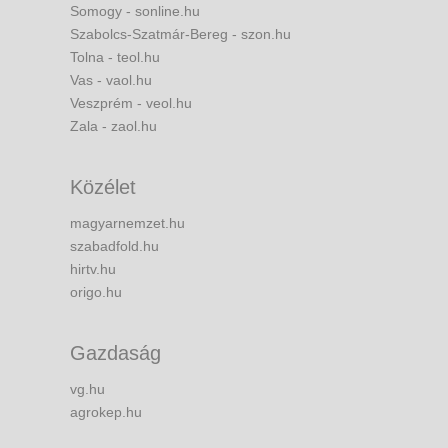
Somogy - sonline.hu
Szabolcs-Szatmár-Bereg - szon.hu
Tolna - teol.hu
Vas - vaol.hu
Veszprém - veol.hu
Zala - zaol.hu
Közélet
magyarnemzet.hu
szabadfold.hu
hirtv.hu
origo.hu
Gazdaság
vg.hu
agrokep.hu