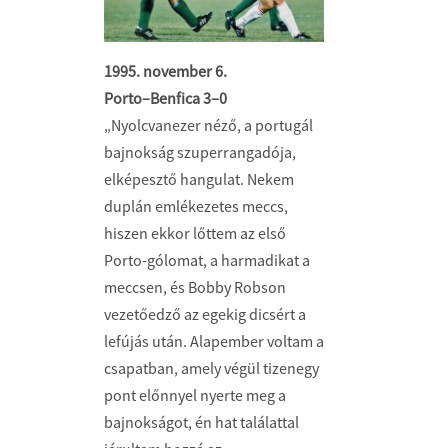
1995. november 6.
Porto–Benfica 3–0
„Nyolcvanezer néző, a portugál
bajnokság szuperrangadója,
elképesztő hangulat. Nekem
duplán emlékezetes meccs,
hiszen ekkor lőttem az első
Porto-gólomat, a harmadikat a
meccsen, és Bobby Robson
vezetőedző az egekig dicsért a
lefújás után. Alapember voltam a
csapatban, amely végül tizenegy
pont előnnyel nyerte meg a
bajnokságot, én hat találattal