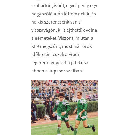
szabadrúgásból, egyet pedig egy
nagy szóló után lőttem nekik, és
ha kis szerencsénk van a
visszavágón, ki is ejthettük volna
a németeket. Viszont, miután a
KEK megszűnt, most már örök
időkre én leszek a Fradi
legeredményesebb játékosa
ebben a kupasorozatban.”