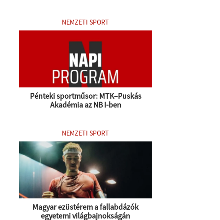
NEMZETI SPORT
Pénteki sportműsor: MTK–Puskás
Akadémia az NB I-ben
NEMZETI SPORT
Magyar ezüstérem a fallabdázók
egyetemi világbajnokságán