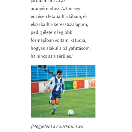
járultam hozzá az
aranyéremhez. Aztán egy
edzésen letapadt a lábam, és
elszakadt a keresztszalagom,
pedig életem legjobb
formájában voltam, ki tudja,
hogyan alakul a pályafutásom,
ha nincs az a sérülés.”
(Megjelent a FourFourTwo