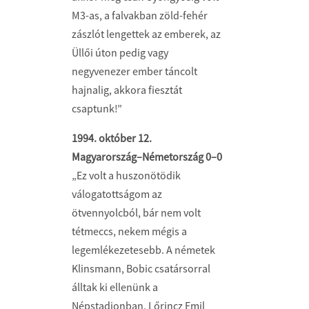
M3-as, a falvakban zöld-fehér
zászlót lengettek az emberek, az
Üllői úton pedig vagy
negyvenezer ember táncolt
hajnalig, akkora fiesztát
csaptunk!”
1994. október 12.
Magyarország–Németország 0–0
„Ez volt a huszonötödik
válogatottságom az
ötvennyolcból, bár nem volt
tétmeccs, nekem mégis a
legemlékezetesebb. A németek
Klinsmann, Bobic csatársorral
álltak ki ellenünk a
Népstadionban, Lőrincz Emil