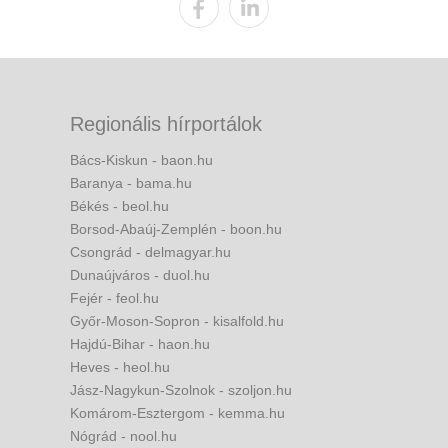
Regionális hírportálok
Bács-Kiskun - baon.hu
Baranya - bama.hu
Békés - beol.hu
Borsod-Abaúj-Zemplén - boon.hu
Csongrád - delmagyar.hu
Dunaújváros - duol.hu
Fejér - feol.hu
Győr-Moson-Sopron - kisalfold.hu
Hajdú-Bihar - haon.hu
Heves - heol.hu
Jász-Nagykun-Szolnok - szoljon.hu
Komárom-Esztergom - kemma.hu
Nógrád - nool.hu