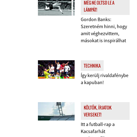
MÉG NE OLTSD LE A
LÁMPÁT!
Gordon Banks:
Szeretném hinni, hogy
amit véghezvittem,
másokat is inspirálhat
TECHNIKA
Így kerülj rivaldafénybe
a kapuban!
KÖLTŐK, ÍRJATOK
VERSEKET!
Itt a futball-rap a
Kacsafarhát