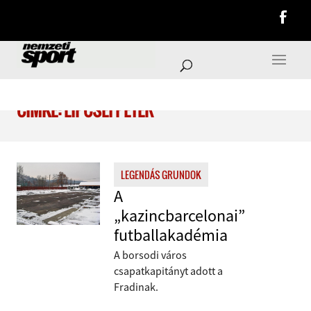
CÍMKE: LIPCSEI PÉTER
LEGENDÁS GRUNDOK
A
„kazincbarcelonai”
futballakadémia
A borsodi város
csapatkapitányt adott a
Fradinak.