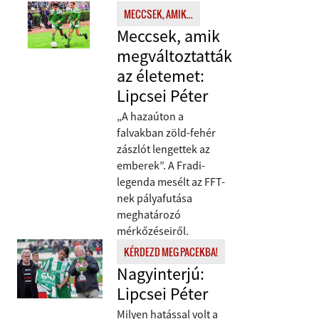
MECCSEK, AMIK...
Meccsek, amik
megváltoztatták
az életemet:
Lipcsei Péter
„A hazaúton a
falvakban zöld-fehér
zászlót lengettek az
emberek”. A Fradi-
legenda mesélt az FFT-
nek pályafutása
meghatározó
mérkőzéseiről.
KÉRDEZD MEG PACEKBA!
Nagyinterjú:
Lipcsei Péter
Milyen hatással volt a