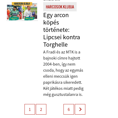
HARCOSOK KLUBJA
Egy arcon
köpés
története:
Lipcsei kontra
Torghelle
A Fradi és az MTK is a
bajnoki címre hajtott
2004-ben, így nem
csoda, hogy az egymás
elleni meccsük igen
paprikásra sikeredett.
Két játékos miatt pedig
még gusztustalanra is.
1
2
6