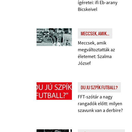
ígéretei: ifi Eb-arany
Bicskeivel
MECCSEK, AMIK...
Meccsek, amik
megváltoztatták az
életemet: Szalma
József
DU JU SZPÍK FUTBALL?
FFT-szótár a nagy
rangadók előtt: milyen
szavunk van a derbire?