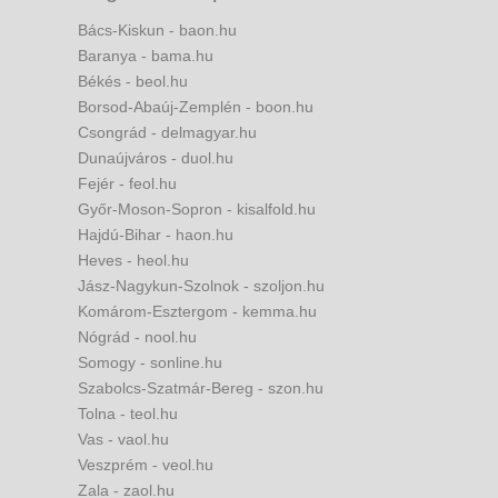
Bács-Kiskun - baon.hu
Baranya - bama.hu
Békés - beol.hu
Borsod-Abaúj-Zemplén - boon.hu
Csongrád - delmagyar.hu
Dunaújváros - duol.hu
Fejér - feol.hu
Győr-Moson-Sopron - kisalfold.hu
Hajdú-Bihar - haon.hu
Heves - heol.hu
Jász-Nagykun-Szolnok - szoljon.hu
Komárom-Esztergom - kemma.hu
Nógrád - nool.hu
Somogy - sonline.hu
Szabolcs-Szatmár-Bereg - szon.hu
Tolna - teol.hu
Vas - vaol.hu
Veszprém - veol.hu
Zala - zaol.hu