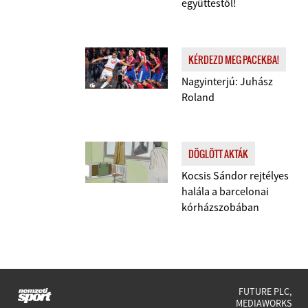
együttestől!
KÉRDEZD MEG PACEKBA!
Nagyinterjú: Juhász
Roland
DÖGLÖTT AKTÁK
Kocsis Sándor rejtélyes
halála a barcelonai
kórházszobában
FUTURE PLC,
MEDIAWORKS