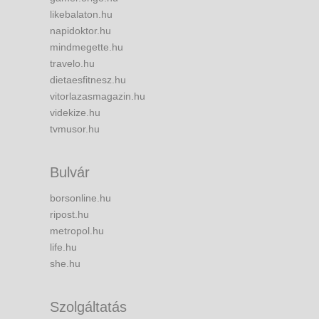
likebalaton.hu
napidoktor.hu
mindmegette.hu
travelo.hu
dietaesfitnesz.hu
vitorlazasmagazin.hu
videkize.hu
tvmusor.hu
Bulvár
borsonline.hu
ripost.hu
metropol.hu
life.hu
she.hu
Szolgáltatás