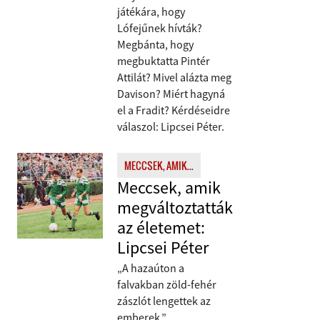
játékára, hogy
Lófejűnek hívták?
Megbánta, hogy
megbuktatta Pintér
Attilát? Mivel alázta meg
Davison? Miért hagyná
el a Fradit? Kérdéseidre
válaszol: Lipcsei Péter.
MECCSEK, AMIK...
Meccsek, amik
megváltoztatták
az életemet:
Lipcsei Péter
„A hazaúton a
falvakban zöld-fehér
zászlót lengettek az
emberek.”