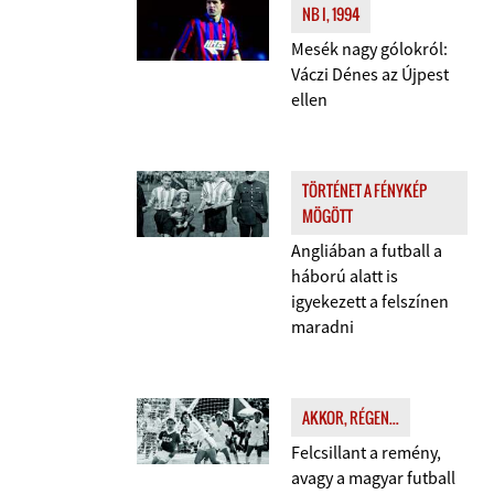
NB I, 1994
Mesék nagy gólokról:
Váczi Dénes az Újpest
ellen
TÖRTÉNET A FÉNYKÉP
MÖGÖTT
Angliában a futball a
háború alatt is
igyekezett a felszínen
maradni
AKKOR, RÉGEN...
Felcsillant a remény,
avagy a magyar futball