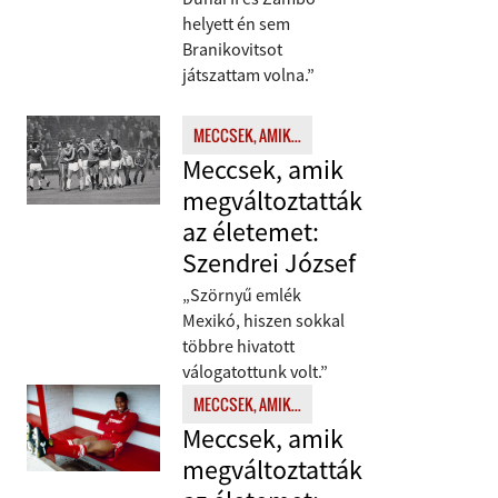
helyett én sem
Branikovitsot
játszattam volna.”
MECCSEK, AMIK...
Meccsek, amik
megváltoztatták
az életemet:
Szendrei József
„Szörnyű emlék
Mexikó, hiszen sokkal
többre hivatott
válogatottunk volt.”
MECCSEK, AMIK...
Meccsek, amik
megváltoztatták