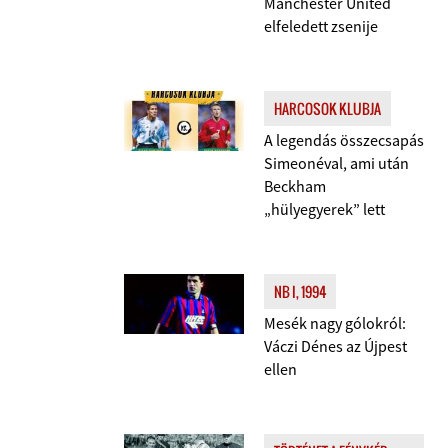
Manchester United
elfeledett zsenije
HARCOSOK KLUBJA
A legendás összecsapás
Simeonéval, ami után
Beckham
„hülyegyerek” lett
NB I, 1994
Mesék nagy gólokról:
Váczi Dénes az Újpest
ellen