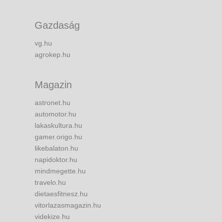
Gazdaság
vg.hu
agrokep.hu
Magazin
astronet.hu
automotor.hu
lakaskultura.hu
gamer.origo.hu
likebalaton.hu
napidoktor.hu
mindmegette.hu
travelo.hu
dietaesfitnesz.hu
vitorlazasmagazin.hu
videkize.hu