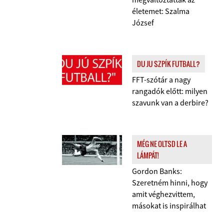
életemet: Szalma
József
DU JU SZPÍK FUTBALL?
FFT-szótár a nagy
rangadók előtt: milyen
szavunk van a derbire?
MÉG NE OLTSD LE A
LÁMPÁT!
Gordon Banks:
Szeretném hinni, hogy
amit véghezvittem,
másokat is inspirálhat