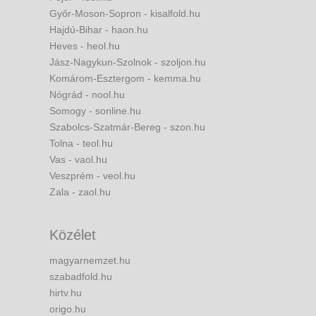
Győr-Moson-Sopron - kisalfold.hu
Hajdú-Bihar - haon.hu
Heves - heol.hu
Jász-Nagykun-Szolnok - szoljon.hu
Komárom-Esztergom - kemma.hu
Nógrád - nool.hu
Somogy - sonline.hu
Szabolcs-Szatmár-Bereg - szon.hu
Tolna - teol.hu
Vas - vaol.hu
Veszprém - veol.hu
Zala - zaol.hu
Közélet
magyarnemzet.hu
szabadfold.hu
hirtv.hu
origo.hu