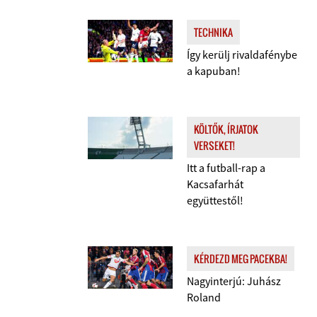
TECHNIKA
Így kerülj rivaldafénybe
a kapuban!
KÖLTŐK, ÍRJATOK
VERSEKET!
Itt a futball-rap a
Kacsafarhát
együttestől!
KÉRDEZD MEG PACEKBA!
Nagyinterjú: Juhász
Roland