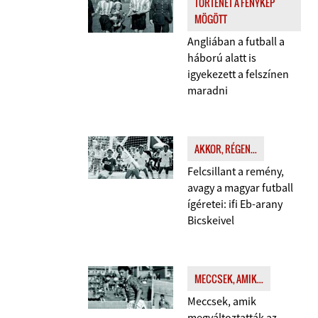
TÖRTÉNET A FÉNYKÉP
MÖGÖTT
Angliában a futball a
háború alatt is
igyekezett a felszínen
maradni
AKKOR, RÉGEN...
Felcsillant a remény,
avagy a magyar futball
ígéretei: ifi Eb-arany
Bicskeivel
MECCSEK, AMIK...
Meccsek, amik
megváltoztatták az