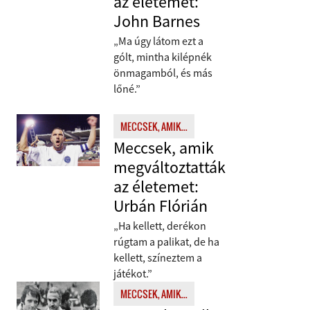
az életemet:
John Barnes
„Ma úgy látom ezt a
gólt, mintha kilépnék
önmagamból, és más
lőné.”
MECCSEK, AMIK...
Meccsek, amik
megváltoztatták
az életemet:
Urbán Flórián
„Ha kellett, derékon
rúgtam a palikat, de ha
kellett, színeztem a
játékot.”
MECCSEK, AMIK...