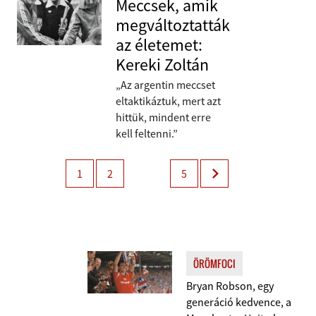
Meccsek, amik
megváltoztatták
az életemet:
Kereki Zoltán
„Az argentin meccset
eltaktikáztuk, mert azt
hittük, mindent erre
kell feltenni.”
1
2
5
ÖRÖMFOCI
Bryan Robson, egy
generáció kedvence, a