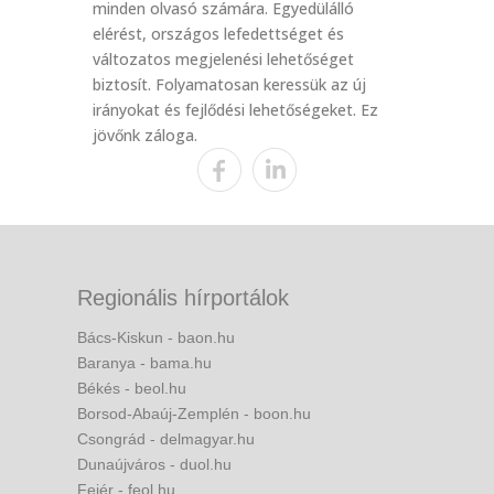
minden olvasó számára. Egyedülálló
elérést, országos lefedettséget és
változatos megjelenési lehetőséget
biztosít. Folyamatosan keressük az új
irányokat és fejlődési lehetőségeket. Ez
jövőnk záloga.
Regionális hírportálok
Bács-Kiskun - baon.hu
Baranya - bama.hu
Békés - beol.hu
Borsod-Abaúj-Zemplén - boon.hu
Csongrád - delmagyar.hu
Dunaújváros - duol.hu
Fejér - feol.hu