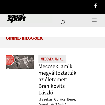
CÍMKE: MECCSEK
MECCSEK, AMIK...
Meccsek, amik
megváltoztatták
az életemet:
Branikovits
László
„Fazekas, Göröcs, Bene,
Dunai II és Zámbó