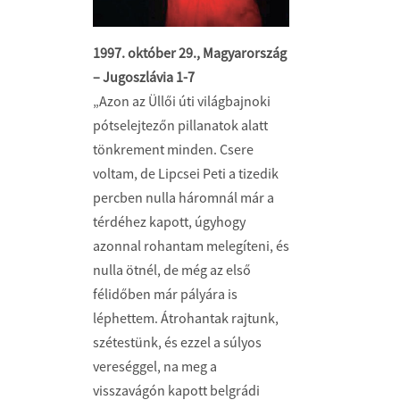
1997. október 29., Magyarország
– Jugoszlávia 1-7
„Azon az Üllői úti világbajnoki
pótselejtezőn pillanatok alatt
tönkrement minden. Csere
voltam, de Lipcsei Peti a tizedik
percben nulla háromnál már a
térdéhez kapott, úgyhogy
azonnal rohantam melegíteni, és
nulla ötnél, de még az első
félidőben már pályára is
léphettem. Átrohantak rajtunk,
szétestünk, és ezzel a súlyos
vereséggel, na meg a
visszavágón kapott belgrádi