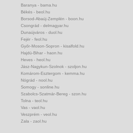
Baranya - bama.hu
Békés - beol.hu
Borsod-Abaúj-Zemplén - boon.hu
Csongrád - delmagyar.hu
Dunaújváros - duol.hu
Fejér - feol.hu
Győr-Moson-Sopron - kisalfold.hu
Hajdú-Bihar - haon.hu
Heves - heol.hu
Jász-Nagykun-Szolnok - szoljon.hu
Komárom-Esztergom - kemma.hu
Nógrád - nool.hu
Somogy - sonline.hu
Szabolcs-Szatmár-Bereg - szon.hu
Tolna - teol.hu
Vas - vaol.hu
Veszprém - veol.hu
Zala - zaol.hu