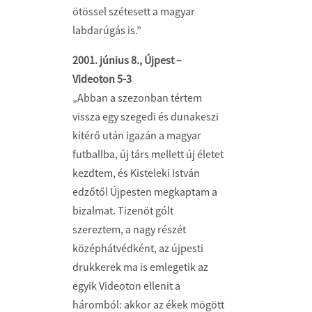
ötössel szétesett a magyar
labdarúgás is.”
2001. június 8., Újpest –
Videoton 5-3
„Abban a szezonban tértem
vissza egy szegedi és dunakeszi
kitérő után igazán a magyar
futballba, új társ mellett új életet
kezdtem, és Kisteleki István
edzőtől Újpesten megkaptam a
bizalmat. Tizenöt gólt
szereztem, a nagy részét
középhátvédként, az újpesti
drukkerek ma is emlegetik az
egyik Videoton ellenit a
háromból: akkor az ékek mögött