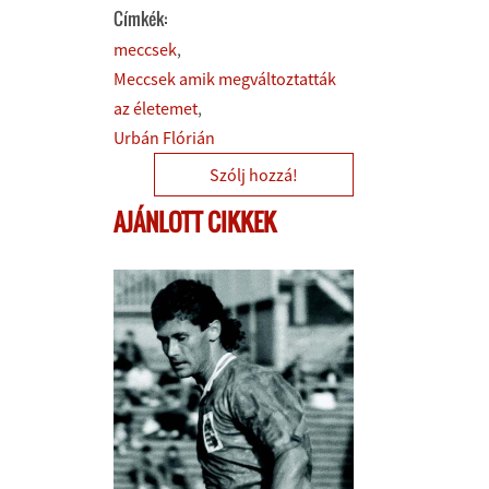
Címkék:
meccsek
Meccsek amik megváltoztatták
az életemet
Urbán Flórián
Szólj hozzá!
AJÁNLOTT CIKKEK