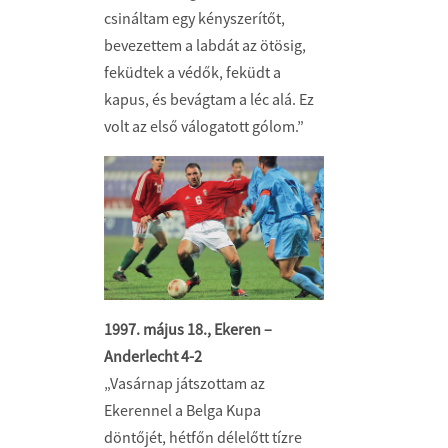
csináltam egy kényszerítőt,
bevezettem a labdát az ötösig,
feküdtek a védők, feküdt a
kapus, és bevágtam a léc alá. Ez
volt az első válogatott gólom.”
1997. május 18., Ekeren –
Anderlecht 4-2
„Vasárnap játszottam az
Ekerennel a Belga Kupa
döntőjét, hétfőn délelőtt tízre