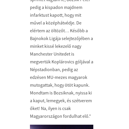
pedig a kispadon majdnem
infarktust kapott, hogy mit
művel a középhátvédje. De
elértem az öltözőt… Később a
Bajnokok Ligája selejtezőjében a
minket kissé lekezelő nagy
Manchester Unitedet is
megvertük Koplárovics góljával a
Népstadionban, pedig az
edzésen MU-mezes magyarok
mutogattak, hogy ötöt kapunk.
Mondtam is Bozsiknak, nyissa ki
a kaput, lemegyek, és szétverem
őket! Na, ilyen is csak
Magyarországon fordulhat elő.”