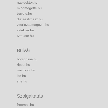
napidoktor.hu
mindmegette.hu
travelo.hu
dietaesfitnesz.hu
vitorlazasmagazin.hu
videkize.hu
tvmusor.hu
Bulvár
borsonline.hu
ripost.hu
metropol.hu
life.hu
she.hu
Szolgáltatás
freemail.hu