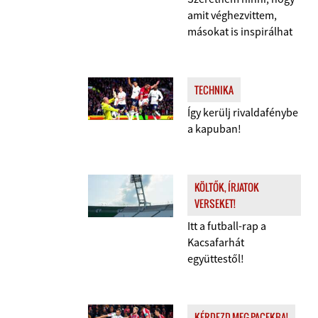
amit véghezvittem,
másokat is inspirálhat
TECHNIKA
Így kerülj rivaldafénybe
a kapuban!
KÖLTŐK, ÍRJATOK
VERSEKET!
Itt a futball-rap a
Kacsafarhát
együttestől!
KÉRDEZD MEG PACEKBA!