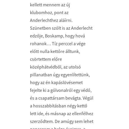
kellett mennem az új
klubomhoz, pont az
Anderlechthez aláírni.
Szünetben szólt is az Anderlecht
edzője, Boskamp, hogy hová
rohanok… Tíz perccel a vége
előtt nulla kettőre álltunk,
csörtettem előre
középhátvédből, az utolsó
pillanatban úgy egyenlítettünk,
hogy az én kapáslövésemet
fejelte ki a gólvonalról egy védő,
és a csapattársam bevágta. Végül
a hosszabbításban négy kettő
lett ide, és másnap az ellenfélhez
szerződtem. De amúgy sem lehet
panaszom a belga éveimre, a