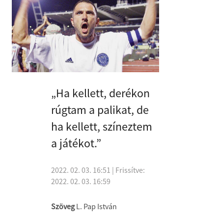
„Ha kellett, derékon
rúgtam a palikat, de
ha kellett, színeztem
a játékot.”
2022. 02. 03. 16:51
| Frissítve:
2022. 02. 03. 16:59
Szöveg
L. Pap István