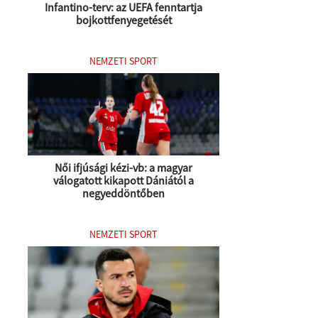
Infantino-terv: az UEFA fenntartja
bojkottfenyegetését
NEMZETI SPORT
Női ifjúsági kézi-vb: a magyar
válogatott kikapott Dániától a
negyeddöntőben
NEMZETI SPORT