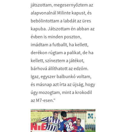
játszottam, megesernyőztem az
alapvonalnál Milinte kapust, és
bebólintottam a labdát az üres
kapuba. Játszottam én abban az
évben is minden poszton,
imádtam a futballt, ha kellett,
derékon rúgtam a palikat, de ha
kellett, színeztem a játékot,
bárhová állíthatott az edzőm.
Igaz, egyszer balbunkó voltam,
és másnap azt írta az újság, hogy
úgy mozogtam, mint a krokodil
az M7-esen.”