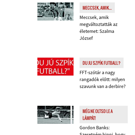
MECCSEK, AMIK...
Meccsek, amik
megváltoztatták az
életemet: Szalma
József
DU JU SZPÍK FUTBALL?
FFT-szótár a nagy
rangadók előtt: milyen
szavunk van a derbire?
MÉG NE OLTSD LE A
LÁMPÁT!
Gordon Banks:
Szeretném hinni, hogy