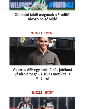
Csapatot talált magának a Fraditól
távozó belső védő
NEMZETI SPORT
Vajon az AEK egy problémás játékost
vásárolt meg? – A 10-es mez Vitális
Milánról
NEMZETI SPORT