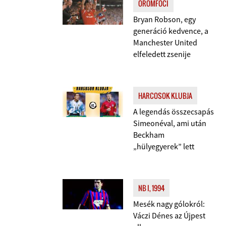
ÖRÖMFOCI
Bryan Robson, egy
generáció kedvence, a
Manchester United
elfeledett zsenije
HARCOSOK KLUBJA
A legendás összecsapás
Simeonéval, ami után
Beckham
„hülyegyerek” lett
NB I, 1994
Mesék nagy gólokról:
Váczi Dénes az Újpest