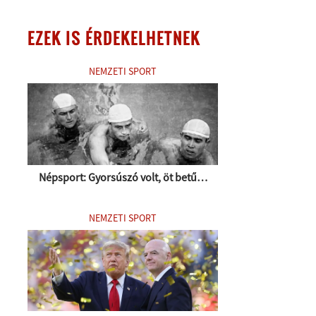
EZEK IS ÉRDEKELHETNEK
NEMZETI SPORT
Népsport: Gyorsúszó volt, öt betű…
NEMZETI SPORT