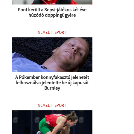
Pont került a Sepsi-játékos két éve
húzódó doppingügyére
NEMZETI SPORT
A Pókember könnyfakasztó jelenetét
felhasználva jelentette be új kapusát
Burnley
NEMZETI SPORT