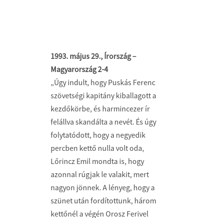
1993. május 29., Írország –
Magyarország 2-4
„Úgy indult, hogy Puskás Ferenc
szövetségi kapitány kiballagott a
kezdőkörbe, és harmincezer ír
felállva skandálta a nevét. És úgy
folytatódott, hogy a negyedik
percben kettő nulla volt oda,
Lőrincz Emil mondta is, hogy
azonnal rúgjak le valakit, mert
nagyon jönnek. A lényeg, hogy a
szünet után fordítottunk, három
kettőnél a végén Orosz Ferivel