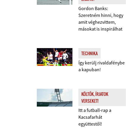
Gordon Banks:
Szeretném hinni, hogy
amit véghezvittem,
másokat is inspirálhat
TECHNIKA
Így kerülj rivaldafénybe
a kapuban!
KÖLTŐK, ÍRJATOK
VERSEKET!
Itt a futball-rap a
Kacsafarhát
együttestől!