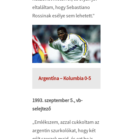
eltaláltam, hogy Sebastiano
Rossinak esélye sem lehetett.”
Argentína – Kolumbia 0-5
1993. szeptember 5., vb-
selejtező
„Emlékszem, azzal cukkoltam az
argentin szurkolókat, hogy két
gólt szerzek majd, és ezt be is