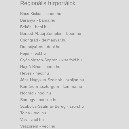
Regionális hírportálok
Bács-Kiskun - baon.hu
Baranya - bama.hu
Békés - beol.hu
Borsod-Abaúj-Zemplén - boon.hu
Csongrád - delmagyar.hu
Dunaújváros - duol.hu
Fejér - feol.hu
Győr-Moson-Sopron - kisalfold.hu
Hajdú-Bihar - haon.hu
Heves - heol.hu
Jász-Nagykun-Szolnok - szoljon.hu
Komárom-Esztergom - kemma.hu
Nógrád - nool.hu
Somogy - sonline.hu
Szabolcs-Szatmár-Bereg - szon.hu
Tolna - teol.hu
Vas - vaol.hu
Veszprém - veol.hu