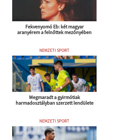
Fekvenyomó Eb: két magyar
aranyérem a felnőttek mezőnyében
NEMZETI SPORT
Megmaradt a gyirmótiak
harmadosztályban szerzett lendülete
NEMZETI SPORT