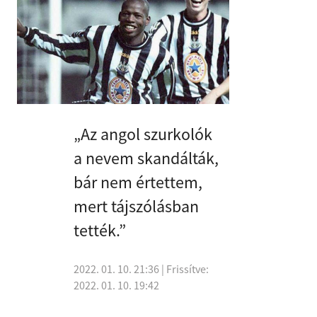
„Az angol szurkolók
a nevem skandálták,
bár nem értettem,
mert tájszólásban
tették.”
2022. 01. 10. 21:36
| Frissítve:
2022. 01. 10. 19:42