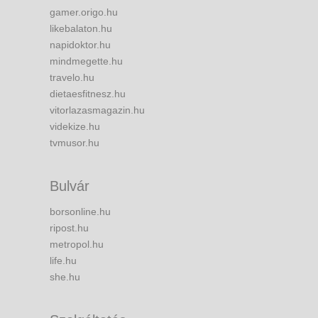
gamer.origo.hu
likebalaton.hu
napidoktor.hu
mindmegette.hu
travelo.hu
dietaesfitnesz.hu
vitorlazasmagazin.hu
videkize.hu
tvmusor.hu
Bulvár
borsonline.hu
ripost.hu
metropol.hu
life.hu
she.hu