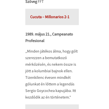
Szöveg
FFT
Cucuta – Millonarios 2-1
1989. május 21., Campeanato
Profesional
„Minden játékos álma, hogy gólt
szerezzen a bemutatkozó
mérkőzésén, és nekem össze is
jött a kolumbiai bajnok ellen.
Tizenkilenc évesen mindkét
gólunkat én lőttem a legendás
Sergio Goycochea kapujába. Itt
kezdődik az én történetem.”