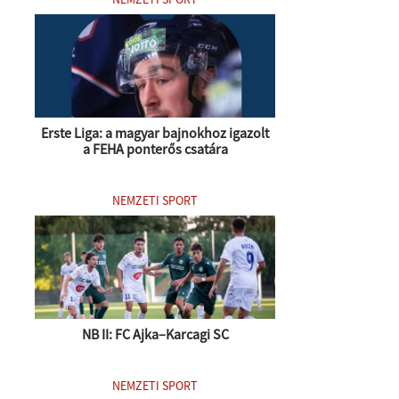
Erste Liga: a magyar bajnokhoz igazolt
a FEHA ponterős csatára
NEMZETI SPORT
NB II: FC Ajka–Karcagi SC
NEMZETI SPORT