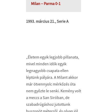
Milan – Parma 0-1
1993. március 21., Serie A
„Életem egyik legjobb pillanata,
mivel minden idők egyik
legnagyobb csapata ellen
léptünk pályára. A Milant akkor
már ötvennyolc mérkőzés óta
nem győzte le senki. Kemény volt
a meccs a San Siróban, de
szabadrúgáshoz jutottunk
huszonöt méterről, és olyan jól