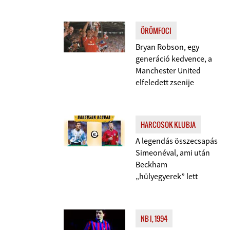
ÖRÖMFOCI
Bryan Robson, egy
generáció kedvence, a
Manchester United
elfeledett zsenije
HARCOSOK KLUBJA
A legendás összecsapás
Simeonéval, ami után
Beckham
„hülyegyerek” lett
NB I, 1994