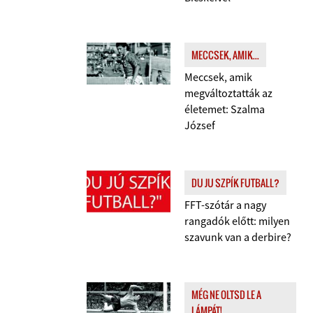
MECCSEK, AMIK...
Meccsek, amik
megváltoztatták az
életemet: Szalma
József
DU JU SZPÍK FUTBALL?
FFT-szótár a nagy
rangadók előtt: milyen
szavunk van a derbire?
MÉG NE OLTSD LE A
LÁMPÁT!