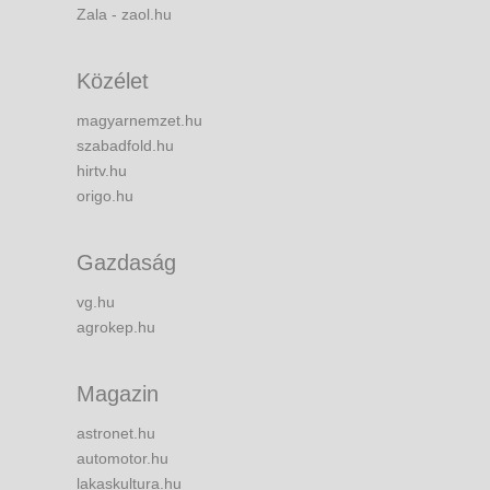
Zala - zaol.hu
Közélet
magyarnemzet.hu
szabadfold.hu
hirtv.hu
origo.hu
Gazdaság
vg.hu
agrokep.hu
Magazin
astronet.hu
automotor.hu
lakaskultura.hu