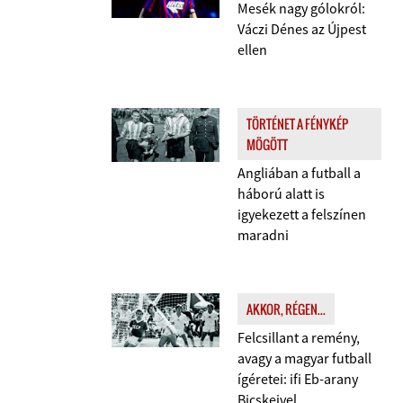
Mesék nagy gólokról:
Váczi Dénes az Újpest
ellen
TÖRTÉNET A FÉNYKÉP
MÖGÖTT
Angliában a futball a
háború alatt is
igyekezett a felszínen
maradni
AKKOR, RÉGEN...
Felcsillant a remény,
avagy a magyar futball
ígéretei: ifi Eb-arany
Bicskeivel