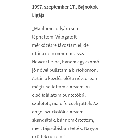
1997. szeptember 17., Bajnokok
Ligája
„Majdnem pályára sem
léphettem. Válogatott
mérkőzésre távoztam el, de
utána nem mentem vissza
Newcastle-­be, hanem egy csomó
jó nővel buliztam a birtokomon.
Aztán a kezdés előtti névsorban
mégis hallottam a nevem. Az
első találatom büntetőből
született, majd fejesek jöttek. Az
angol szurkolók a nevem
skandálták, bár nem értettem,
mert tájszólásban tették. Nagyon
örültek nekem!”