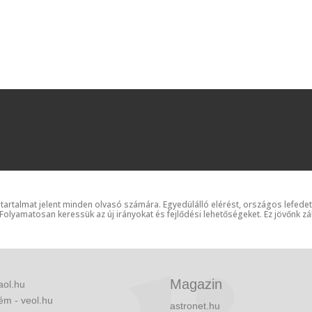
 tartalmat jelent minden olvasó számára. Egyedülálló elérést, országos lefede
 Folyamatosan keressük az új irányokat és fejlődési lehetőségeket. Ez jövőnk zá
Magazin
aol.hu
ém - veol.hu
astronet.hu