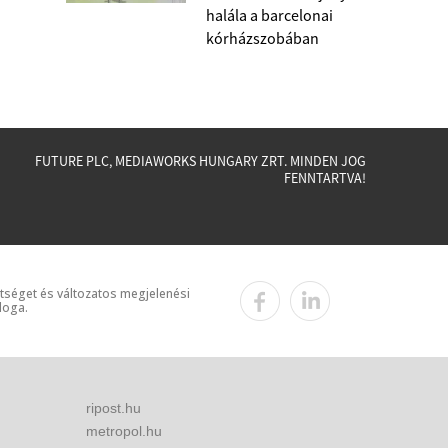
halála a barcelonai
kórházszobában
FUTURE PLC, MEDIAWORKS HUNGARY ZRT. MINDEN JOG
FENNTARTVA!
ttséget és változatos megjelenési
loga.
ripost.hu
metropol.hu