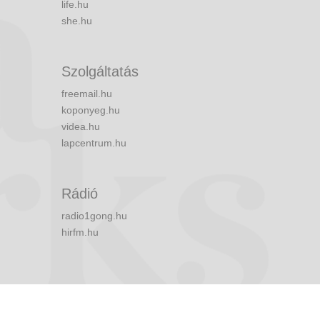
life.hu
she.hu
Szolgáltatás
freemail.hu
koponyeg.hu
videa.hu
lapcentrum.hu
Rádió
radio1gong.hu
hirfm.hu