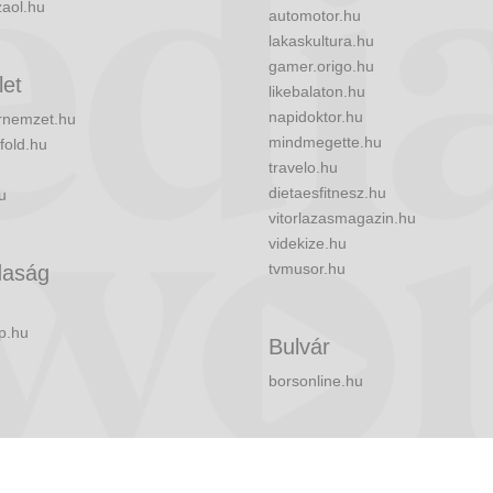
zaol.hu
automotor.hu
lakaskultura.hu
gamer.origo.hu
let
likebalaton.hu
napidoktor.hu
nemzet.hu
mindmegette.hu
fold.hu
travelo.hu
dietaesfitnesz.hu
u
vitorlazasmagazin.hu
videkize.hu
tvmusor.hu
aság
p.hu
Bulvár
borsonline.hu