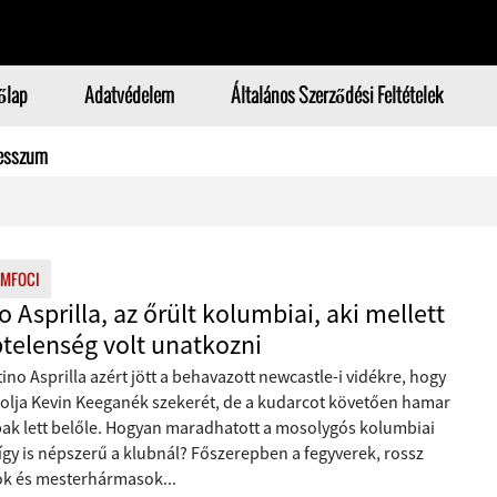
őlap
Adatvédelem
Általános Szerződési Feltételek
esszum
MFOCI
o Asprilla, az őrült kolumbiai, aki mellett
telenség volt unatkozni
ino Asprilla azért jött a behavazott newcastle-i vidékre, hogy
olja Kevin Keeganék szekerét, de a kudarcot követően hamar
ak lett belőle. Hogyan maradhatott a mosolygós kolumbiai
így is népszerű a klubnál? Főszerepben a fegyverek, rossz
ok és mesterhármasok...