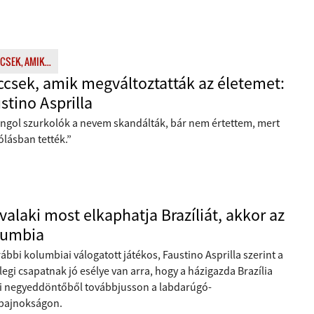
CSEK, AMIK...
csek, amik megváltoztatták az életemet:
stino Asprilla
angol szurkolók a nevem skandálták, bár nem értettem, mert
ólásban tették.”
valaki most elkaphatja Brazíliát, akkor az
lumbia
ábbi kolumbiai válogatott játékos, Faustino Asprilla szerint a
legi csapatnak jó esélye van arra, hogy a házigazda Brazília
ni negyeddöntőből továbbjusson a labdarúgó-
gbajnokságon.