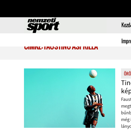
Kezd
Impr
CÍMKE: FAUSTINO ASPRILLA
ÖRÖ
Tin
kép
Faust
megt
bűnb
még 
lány