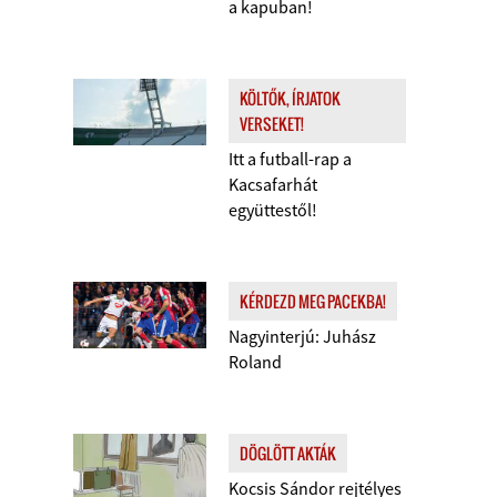
a kapuban!
KÖLTŐK, ÍRJATOK
VERSEKET!
Itt a futball-rap a
Kacsafarhát
együttestől!
KÉRDEZD MEG PACEKBA!
Nagyinterjú: Juhász
Roland
DÖGLÖTT AKTÁK
Kocsis Sándor rejtélyes