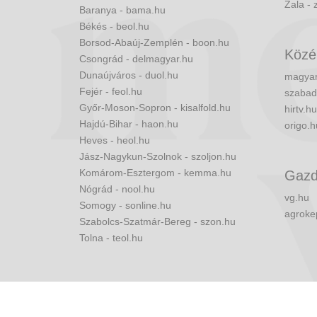
Zala - 
Baranya - bama.hu
Békés - beol.hu
Borsod-Abaúj-Zemplén - boon.hu
Közé
Csongrád - delmagyar.hu
Dunaújváros - duol.hu
magyar
Fejér - feol.hu
szabad
Győr-Moson-Sopron - kisalfold.hu
hirtv.hu
Hajdú-Bihar - haon.hu
origo.h
Heves - heol.hu
Jász-Nagykun-Szolnok - szoljon.hu
Komárom-Esztergom - kemma.hu
Gazd
Nógrád - nool.hu
vg.hu
Somogy - sonline.hu
agroke
Szabolcs-Szatmár-Bereg - szon.hu
Tolna - teol.hu