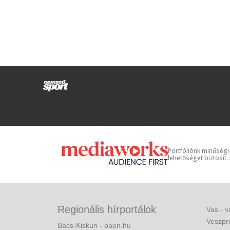
Portfóliónk minőségi
lehetőséget biztosít.
Regionális hírportálok
Vas - v
Veszpr
Bács-Kiskun - baon.hu