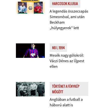
HARCOSOK KLUBJA
A legendás összecsapás
Simeonéval, ami után
Beckham
„hülyegyerek” lett
NB I, 1994
Mesék nagy gólokról:
Váczi Dénes az Újpest
ellen
TÖRTÉNET A FÉNYKÉP
MÖGÖTT
Angliában a futball a
háború alatt is