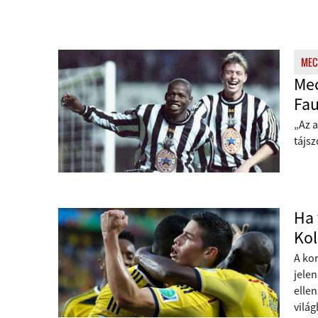
MEC
Mec
Fau
„Az 
tájsz
Ha 
Ko
A kor
jelen
elle
vilá