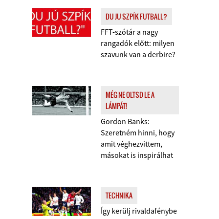
DU JU SZPÍK FUTBALL?
FFT-szótár a nagy
rangadók előtt: milyen
szavunk van a derbire?
MÉG NE OLTSD LE A
LÁMPÁT!
Gordon Banks:
Szeretném hinni, hogy
amit véghezvittem,
másokat is inspirálhat
TECHNIKA
Így kerülj rivaldafénybe