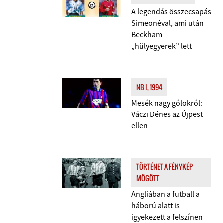
A legendás összecsapás
Simeonéval, ami után
Beckham
„hülyegyerek” lett
NB I, 1994
Mesék nagy gólokról:
Váczi Dénes az Újpest
ellen
TÖRTÉNET A FÉNYKÉP
MÖGÖTT
Angliában a futball a
háború alatt is
igyekezett a felszínen