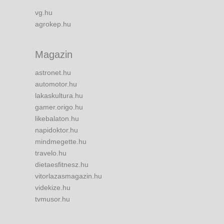
vg.hu
agrokep.hu
Magazin
astronet.hu
automotor.hu
lakaskultura.hu
gamer.origo.hu
likebalaton.hu
napidoktor.hu
mindmegette.hu
travelo.hu
dietaesfitnesz.hu
vitorlazasmagazin.hu
videkize.hu
tvmusor.hu