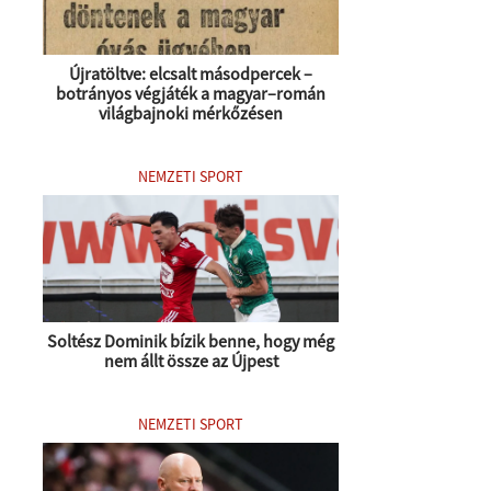
Újratöltve: elcsalt másodpercek –
botrányos végjáték a magyar–román
világbajnoki mérkőzésen
NEMZETI SPORT
Soltész Dominik bízik benne, hogy még
nem állt össze az Újpest
NEMZETI SPORT