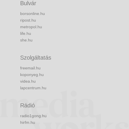
Bulvár
borsonline.hu
ripost.hu
metropol.hu
life.hu
she.hu
Szolgáltatás
freemail.hu
koponyeg.hu
videa.hu
lapcentrum.hu
Rádió
radio1gong.hu
hirfm.hu