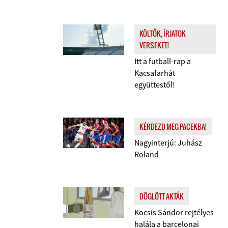
KÖLTŐK, ÍRJATOK
VERSEKET!
Itt a futball-rap a
Kacsafarhát
együttestől!
KÉRDEZD MEG PACEKBA!
Nagyinterjú: Juhász
Roland
DÖGLÖTT AKTÁK
Kocsis Sándor rejtélyes
halála a barcelonai