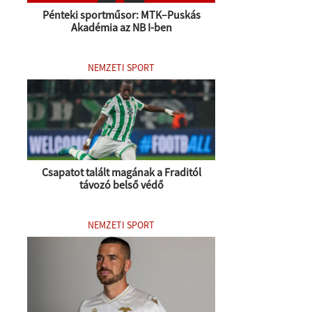
Pénteki sportműsor: MTK–Puskás
Akadémia az NB I-ben
NEMZETI SPORT
Csapatot talált magának a Fraditól
távozó belső védő
NEMZETI SPORT