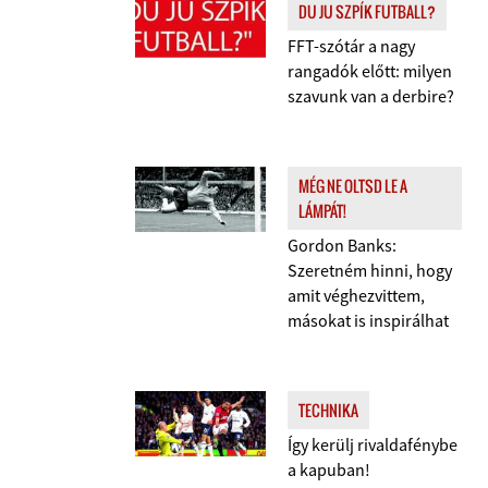
DU JU SZPÍK FUTBALL?
FFT-szótár a nagy
rangadók előtt: milyen
szavunk van a derbire?
MÉG NE OLTSD LE A
LÁMPÁT!
Gordon Banks:
Szeretném hinni, hogy
amit véghezvittem,
másokat is inspirálhat
TECHNIKA
Így kerülj rivaldafénybe
a kapuban!