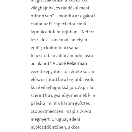
világbajnok, és ráadásul most
otthon van" – mondta az egykori
csatár az El Espectador című
lapnak adott interjúban. "Nehéz
lesz, de a színvonal, amelyen
eddig a kolumbiai csapat
teljesített, további álmodozásra
ad alapot." A
José Pékerman
vezette együttes története során
először jutott be a legjobb nyolc
közé világbajnokságon. Asprilla
szerint ha ugyanúgy mennek ki a
pályára, mint a három győztes
csoportmeccsen, majd a 2-0-ra
megnyert, Uruguay elleni
nyolcaddöntőben, akkor