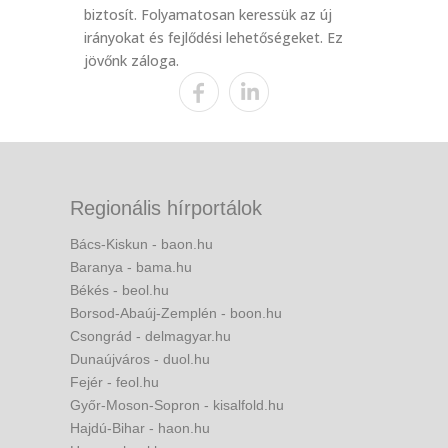
biztosít. Folyamatosan keressük az új
irányokat és fejlődési lehetőségeket. Ez
jövőnk záloga.
Regionális hírportálok
Bács-Kiskun - baon.hu
Baranya - bama.hu
Békés - beol.hu
Borsod-Abaúj-Zemplén - boon.hu
Csongrád - delmagyar.hu
Dunaújváros - duol.hu
Fejér - feol.hu
Győr-Moson-Sopron - kisalfold.hu
Hajdú-Bihar - haon.hu