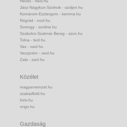
Heves - heol.hu
Jász-Nagykun-Szolnok - szoljon.hu
Komárom-Esztergom - kemma.hu
Nógrád - nool.hu
Somogy - sonline.hu
Szabolcs-Szatmár-Bereg - szon.hu
Tolna - teol.hu
Vas - vaol.hu
Veszprém - veol.hu
Zala - zaol.hu
Közélet
magyarnemzet.hu
szabadfold.hu
hirtv.hu
origo.hu
Gazdaság