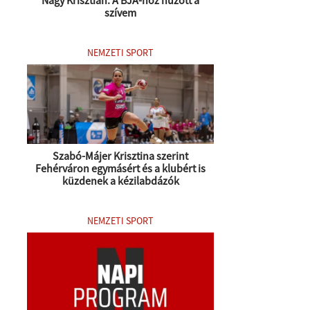
szívem
NEMZETI SPORT
Szabó-Májer Krisztina szerint
Fehérváron egymásért és a klubért is
küzdenek a kézilabdázók
NEMZETI SPORT