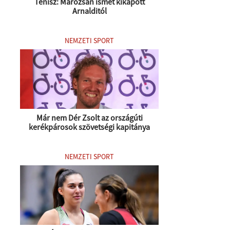
Tenisz: Marozsán ismét kikapott
Arnalditól
NEMZETI SPORT
Már nem Dér Zsolt az országúti
kerékpárosok szövetségi kapitánya
NEMZETI SPORT