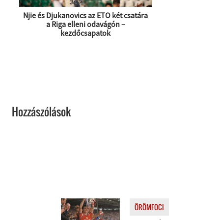
Njie és Djukanovics az ETO két csatára
a Riga elleni odavágón –
kezdőcsapatok
Hozzászólások
ÖRÖMFOCI