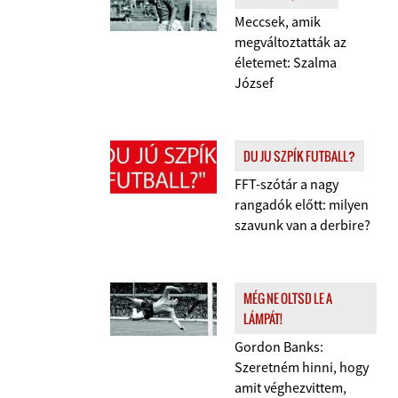
Meccsek, amik
megváltoztatták az
életemet: Szalma
József
DU JU SZPÍK FUTBALL?
FFT-szótár a nagy
rangadók előtt: milyen
szavunk van a derbire?
MÉG NE OLTSD LE A
LÁMPÁT!
Gordon Banks:
Szeretném hinni, hogy
amit véghezvittem,