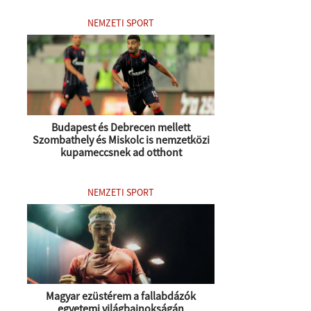
NEMZETI SPORT
Budapest és Debrecen mellett
Szombathely és Miskolc is nemzetközi
kupameccsnek ad otthont
NEMZETI SPORT
Magyar ezüstérem a fallabdázók
egyetemi világbajnokságán