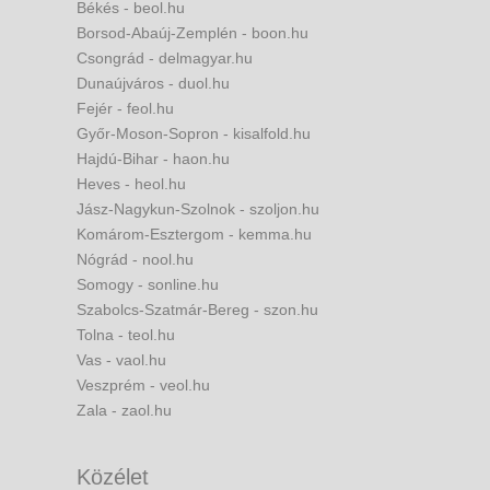
Békés - beol.hu
Borsod-Abaúj-Zemplén - boon.hu
Csongrád - delmagyar.hu
Dunaújváros - duol.hu
Fejér - feol.hu
Győr-Moson-Sopron - kisalfold.hu
Hajdú-Bihar - haon.hu
Heves - heol.hu
Jász-Nagykun-Szolnok - szoljon.hu
Komárom-Esztergom - kemma.hu
Nógrád - nool.hu
Somogy - sonline.hu
Szabolcs-Szatmár-Bereg - szon.hu
Tolna - teol.hu
Vas - vaol.hu
Veszprém - veol.hu
Zala - zaol.hu
Közélet