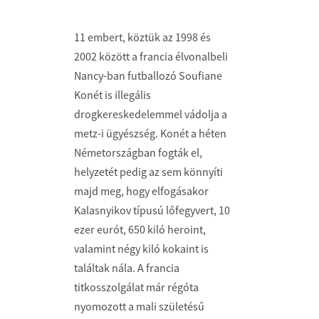
11 embert, köztük az 1998 és
2002 között a francia élvonalbeli
Nancy-ban futballozó Soufiane
Konét is illegális
drogkereskedelemmel vádolja a
metz-i ügyészség. Konét a héten
Németországban fogták el,
helyzetét pedig az sem könnyíti
majd meg, hogy elfogásakor
Kalasnyikov típusú lőfegyvert, 10
ezer eurót, 650 kiló heroint,
valamint négy kiló kokaint is
találtak nála. A francia
titkosszolgálat már régóta
nyomozott a mali születésű