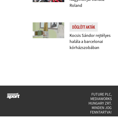
Roland
DÖGLÖTT AKTÁK
Kocsis Sándor rejtélyes
halála a barcelonai
kórházszobában
FUTURE PLC,
MEDIAWORKS
HUNGARY ZRT.
MINDEN JOG
FENNTARTVA!