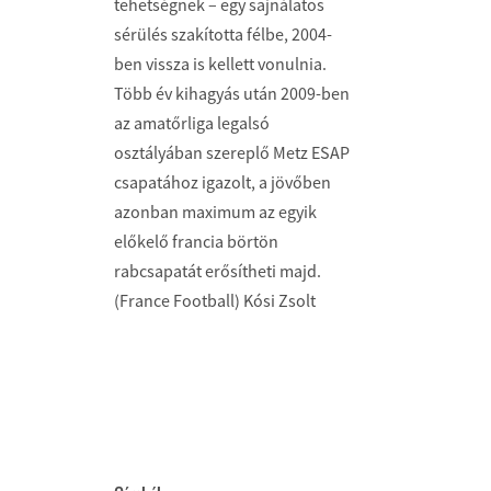
tehetségnek – egy sajnálatos
sérülés szakította félbe, 2004-
ben vissza is kellett vonulnia.
Több év kihagyás után 2009-ben
az amatőrliga legalsó
osztályában szereplő Metz ESAP
csapatához igazolt, a jövőben
azonban maximum az egyik
előkelő francia börtön
rabcsapatát erősítheti majd.
(France Football) Kósi Zsolt