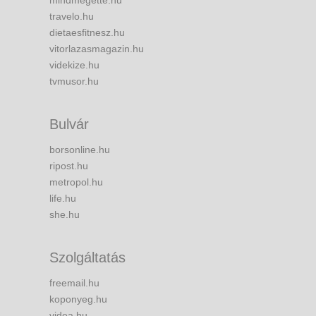
mindmegette.hu
travelo.hu
dietaesfitnesz.hu
vitorlazasmagazin.hu
videkize.hu
tvmusor.hu
Bulvár
borsonline.hu
ripost.hu
metropol.hu
life.hu
she.hu
Szolgáltatás
freemail.hu
koponyeg.hu
videa.hu