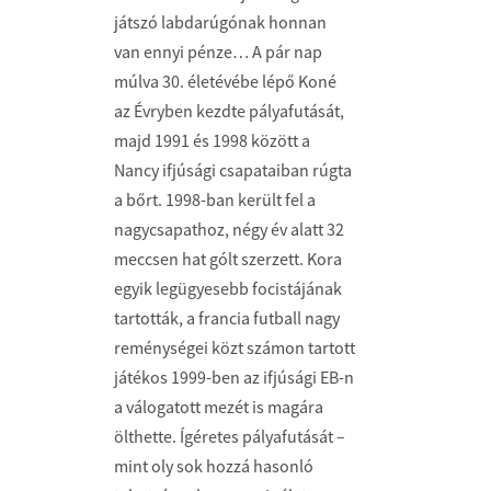
játszó labdarúgónak honnan
van ennyi pénze… A pár nap
múlva 30. életévébe lépő Koné
az Évryben kezdte pályafutását,
majd 1991 és 1998 között a
Nancy ifjúsági csapataiban rúgta
a bőrt. 1998-ban került fel a
nagycsapathoz, négy év alatt 32
meccsen hat gólt szerzett. Kora
egyik legügyesebb focistájának
tartották, a francia futball nagy
reménységei közt számon tartott
játékos 1999-ben az ifjúsági EB-n
a válogatott mezét is magára
ölthette. Ígéretes pályafutását –
mint oly sok hozzá hasonló