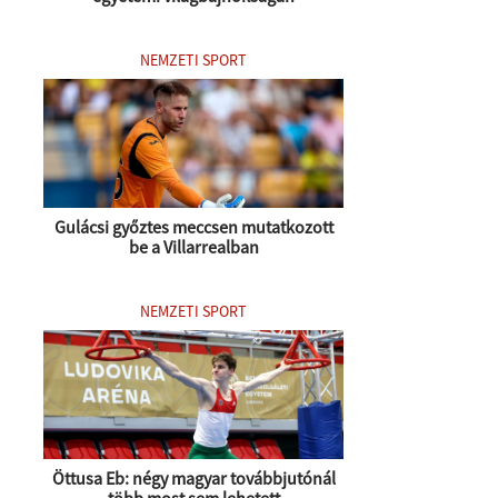
NEMZETI SPORT
Gulácsi győztes meccsen mutatkozott
be a Villarrealban
NEMZETI SPORT
Öttusa Eb: négy magyar továbbjutónál
több most sem lehetett