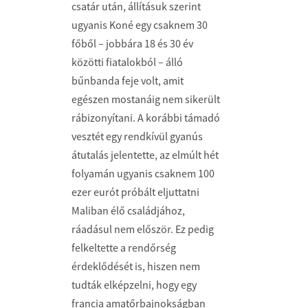
csatár után, állításuk szerint
ugyanis Koné egy csaknem 30
főből – jobbára 18 és 30 év
közötti fiatalokból – álló
bűnbanda feje volt, amit
egészen mostanáig nem sikerült
rábizonyítani. A korábbi támadó
vesztét egy rendkívül gyanús
átutalás jelentette, az elmúlt hét
folyamán ugyanis csaknem 100
ezer eurót próbált eljuttatni
Maliban élő családjához,
ráadásul nem először. Ez pedig
felkeltette a rendőrség
érdeklődését is, hiszen nem
tudták elképzelni, hogy egy
francia amatőrbajnokságban