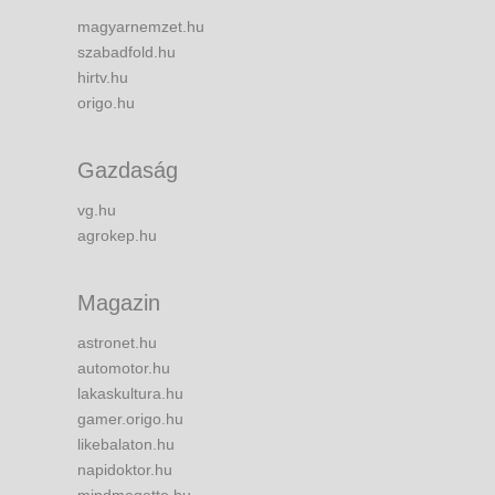
magyarnemzet.hu
szabadfold.hu
hirtv.hu
origo.hu
Gazdaság
vg.hu
agrokep.hu
Magazin
astronet.hu
automotor.hu
lakaskultura.hu
gamer.origo.hu
likebalaton.hu
napidoktor.hu