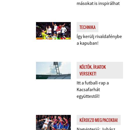
másokat is inspirálhat
TECHNIKA
Így kerülj rivaldafénybe
a kapuban!
KÖLTŐK, ÍRJATOK
VERSEKET!
Itt a futball-rap a
Kacsafarhát
együttestől!
KÉRDEZD MEG PACEKBA!
Nagyinterjú: Juhász