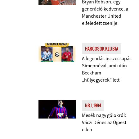
Bryan Robson, egy
generáció kedvence, a
Manchester United
elfeledett zsenije
HARCOSOK KLUBJA
A legendás összecsapás
Simeonéval, ami után
Beckham
„hülyegyerek” lett
NB I, 1994
Mesék nagy gólokról:
Váczi Dénes az Újpest
ellen