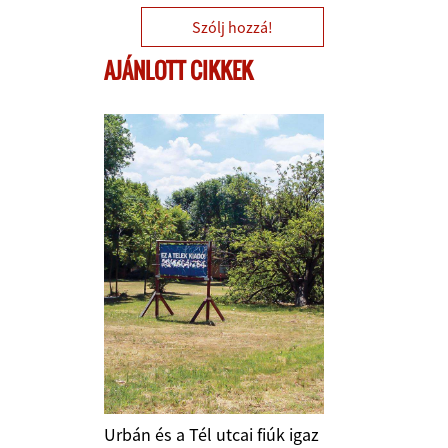
Szólj hozzá!
AJÁNLOTT CIKKEK
Urbán és a Tél utcai fiúk igaz