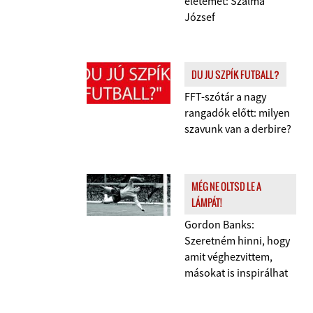
életemet: Szalma
József
DU JU SZPÍK FUTBALL?
FFT-szótár a nagy
rangadók előtt: milyen
szavunk van a derbire?
MÉG NE OLTSD LE A
LÁMPÁT!
Gordon Banks:
Szeretném hinni, hogy
amit véghezvittem,
másokat is inspirálhat