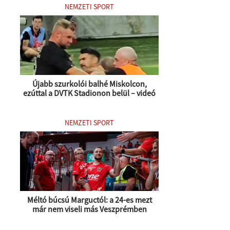
NEMZETI SPORT
Újabb szurkolói balhé Miskolcon,
ezúttal a DVTK Stadionon belül – videó
NEMZETI SPORT
Méltó búcsú Marguctól: a 24-es mezt
már nem viseli más Veszprémben