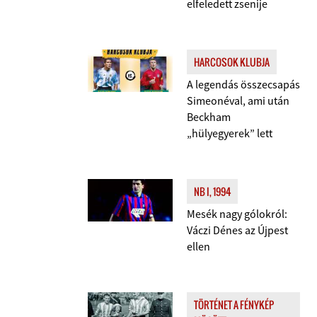
elfeledett zsenije
HARCOSOK KLUBJA
A legendás összecsapás
Simeonéval, ami után
Beckham
„hülyegyerek” lett
NB I, 1994
Mesék nagy gólokról:
Váczi Dénes az Újpest
ellen
TÖRTÉNET A FÉNYKÉP