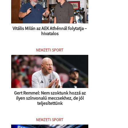
Vitális Milán az AEK Athénnál folytatja –
hivatalos
NEMZETI SPORT
Gert Remmel: Nem szoktunk hozzá az
ilyen színvonalú meccsekhez, de jól
teljesítettünk
NEMZETI SPORT