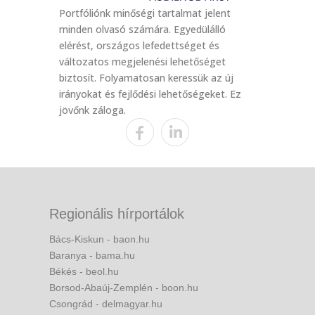
Portfóliónk minőségi tartalmat jelent
minden olvasó számára. Egyedülálló
elérést, országos lefedettséget és
változatos megjelenési lehetőséget
biztosít. Folyamatosan keressük az új
irányokat és fejlődési lehetőségeket. Ez
jövőnk záloga.
Regionális hírportálok
Bács-Kiskun - baon.hu
Baranya - bama.hu
Békés - beol.hu
Borsod-Abaúj-Zemplén - boon.hu
Csongrád - delmagyar.hu