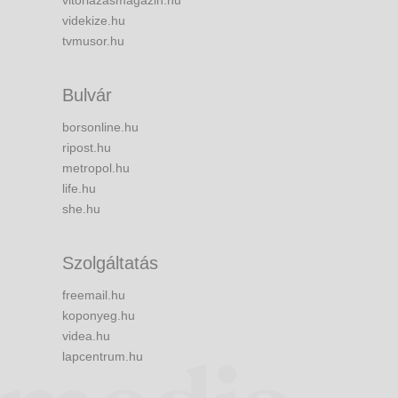
vitorlazasmagazin.hu
videkize.hu
tvmusor.hu
Bulvár
borsonline.hu
ripost.hu
metropol.hu
life.hu
she.hu
Szolgáltatás
freemail.hu
koponyeg.hu
videa.hu
lapcentrum.hu