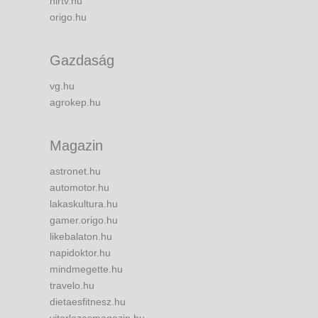
hirtv.hu
origo.hu
Gazdaság
vg.hu
agrokep.hu
Magazin
astronet.hu
automotor.hu
lakaskultura.hu
gamer.origo.hu
likebalaton.hu
napidoktor.hu
mindmegette.hu
travelo.hu
dietaesfitnesz.hu