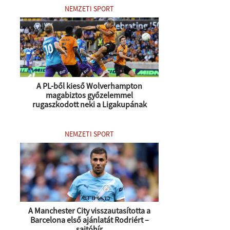
NEMZETI SPORT
A PL-ből kieső Wolverhampton
magabiztos győzelemmel
rugaszkodott neki a Ligakupának
NEMZETI SPORT
A Manchester City visszautasította a
Barcelona első ajánlatát Rodriért –
sajtóhír