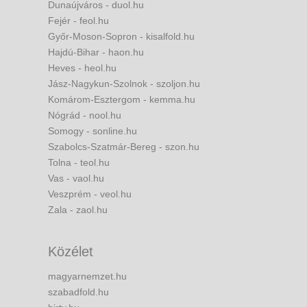
Dunaújváros - duol.hu
Fejér - feol.hu
Győr-Moson-Sopron - kisalfold.hu
Hajdú-Bihar - haon.hu
Heves - heol.hu
Jász-Nagykun-Szolnok - szoljon.hu
Komárom-Esztergom - kemma.hu
Nógrád - nool.hu
Somogy - sonline.hu
Szabolcs-Szatmár-Bereg - szon.hu
Tolna - teol.hu
Vas - vaol.hu
Veszprém - veol.hu
Zala - zaol.hu
Közélet
magyarnemzet.hu
szabadfold.hu