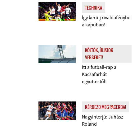
TECHNIKA
Így kerülj rivaldafénybe
a kapuban!
KÖLTŐK, ÍRJATOK
VERSEKET!
Itt a futball-rap a
Kacsafarhát
együttestől!
KÉRDEZD MEG PACEKBA!
Nagyinterjú: Juhász
Roland