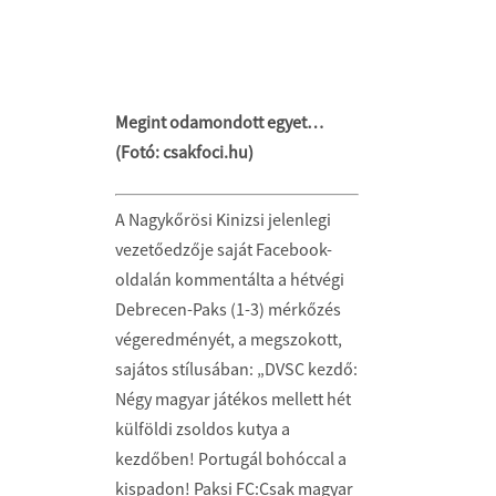
Megint odamondott egyet…
(Fotó: csakfoci.hu)
A Nagykőrösi Kinizsi jelenlegi
vezetőedzője saját Facebook-
oldalán kommentálta a hétvégi
Debrecen-Paks (1-3) mérkőzés
végeredményét, a megszokott,
sajátos stílusában: „DVSC kezdő:
Négy magyar játékos mellett hét
külföldi zsoldos kutya a
kezdőben! Portugál bohóccal a
kispadon! Paksi FC:Csak magyar