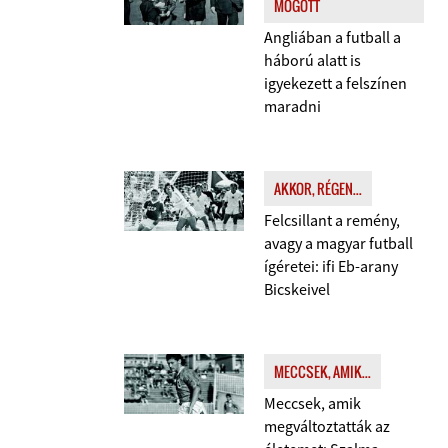
MÖGÖTT
Angliában a futball a
háború alatt is
igyekezett a felszínen
maradni
AKKOR, RÉGEN...
Felcsillant a remény,
avagy a magyar futball
ígéretei: ifi Eb-arany
Bicskeivel
MECCSEK, AMIK...
Meccsek, amik
megváltoztatták az