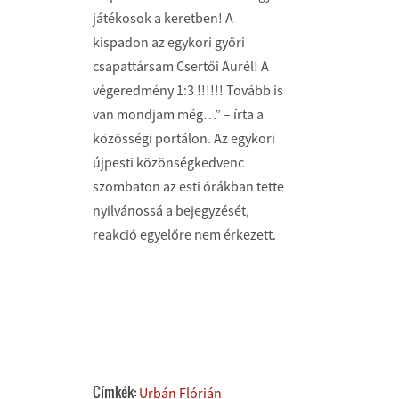
játékosok a keretben! A
kispadon az egykori győri
csapattársam Csertői Aurél! A
végeredmény 1:3 !!!!!! Tovább is
van mondjam még…” – írta a
közösségi portálon. Az egykori
újpesti közönségkedvenc
szombaton az esti órákban tette
nyilvánossá a bejegyzését,
reakció egyelőre nem érkezett.
Címkék:
Urbán Flórián