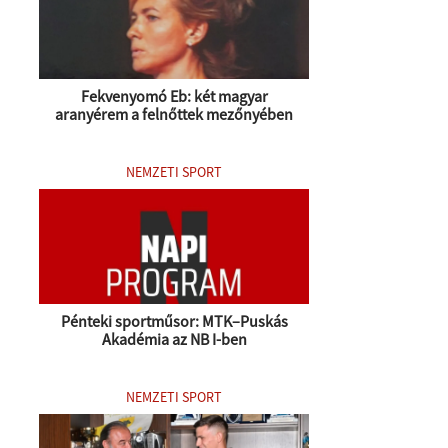
Fekvenyomó Eb: két magyar
aranyérem a felnőttek mezőnyében
NEMZETI SPORT
Pénteki sportműsor: MTK–Puskás
Akadémia az NB I-ben
NEMZETI SPORT