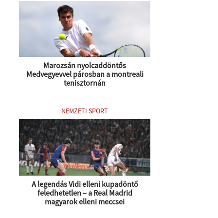
Marozsán nyolcaddöntős
Medvegyevvel párosban a montreali
tenisztornán
NEMZETI SPORT
A legendás Vidi elleni kupadöntő
feledhetetlen – a Real Madrid
magyarok elleni meccsei