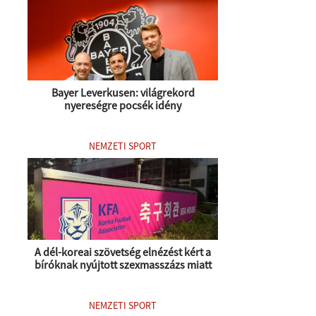
Bayer Leverkusen: világrekord
nyereségre pocsék idény
NEMZETI SPORT
A dél-koreai szövetség elnézést kért a
bíróknak nyújtott szexmasszázs miatt
NEMZETI SPORT