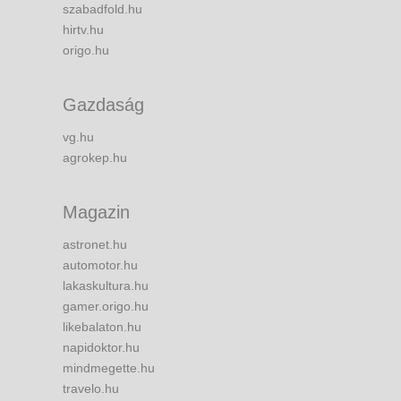
szabadfold.hu
hirtv.hu
origo.hu
Gazdaság
vg.hu
agrokep.hu
Magazin
astronet.hu
automotor.hu
lakaskultura.hu
gamer.origo.hu
likebalaton.hu
napidoktor.hu
mindmegette.hu
travelo.hu