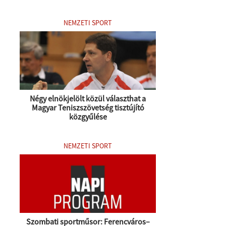
NEMZETI SPORT
Négy elnökjelölt közül választhat a
Magyar Teniszszövetség tisztújító
közgyűlése
NEMZETI SPORT
Szombati sportműsor: Ferencváros–