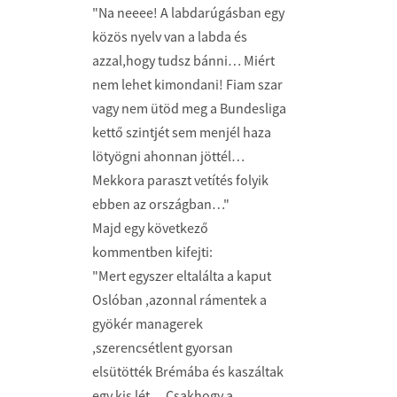
"Na neeee! A labdarúgásban egy
közös nyelv van a labda és
azzal,hogy tudsz bánni… Miért
nem lehet kimondani! Fiam szar
vagy nem ütöd meg a Bundesliga
kettő szintjét sem menjél haza
lötyögni ahonnan jöttél…
Mekkora paraszt vetítés folyik
ebben az országban…"
Majd egy következő
kommentben kifejti:
"Mert egyszer eltalálta a kaput
Oslóban ,azonnal rámentek a
gyökér managerek
,szerencsétlent gyorsan
elsütötték Brémába és kaszáltak
egy kis lét… Csakhogy a