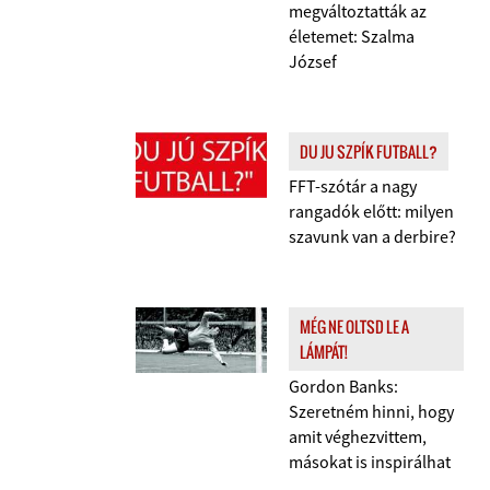
megváltoztatták az
életemet: Szalma
József
DU JU SZPÍK FUTBALL?
FFT-szótár a nagy
rangadók előtt: milyen
szavunk van a derbire?
MÉG NE OLTSD LE A
LÁMPÁT!
Gordon Banks:
Szeretném hinni, hogy
amit véghezvittem,
másokat is inspirálhat