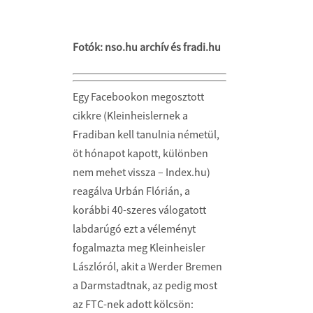
Fotók: nso.hu archív és fradi.hu
Egy Facebookon megosztott
cikkre (Kleinheislernek a
Fradiban kell tanulnia németül,
öt hónapot kapott, különben
nem mehet vissza – Index.hu)
reagálva Urbán Flórián, a
korábbi 40-szeres válogatott
labdarúgó ezt a véleményt
fogalmazta meg Kleinheisler
Lászlóról, akit a Werder Bremen
a Darmstadtnak, az pedig most
az FTC-nek adott kölcsön: