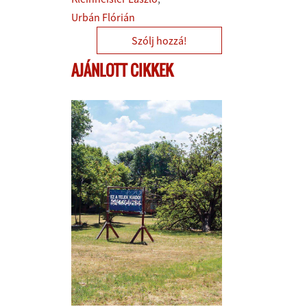
Urbán Flórián
Szólj hozzá!
AJÁNLOTT CIKKEK