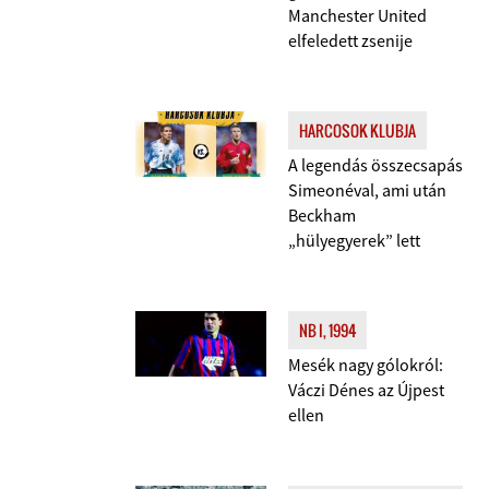
Manchester United
elfeledett zsenije
HARCOSOK KLUBJA
A legendás összecsapás
Simeonéval, ami után
Beckham
„hülyegyerek” lett
NB I, 1994
Mesék nagy gólokról:
Váczi Dénes az Újpest
ellen