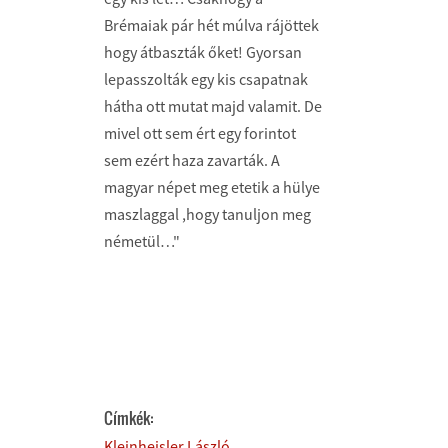
Brémaiak pár hét múlva rájöttek
hogy átbaszták őket! Gyorsan
lepasszolták egy kis csapatnak
hátha ott mutat majd valamit. De
mivel ott sem ért egy forintot
sem ezért haza zavarták. A
magyar népet meg etetik a hülye
maszlaggal ,hogy tanuljon meg
németül…"
Címkék:
Kleinheisler László