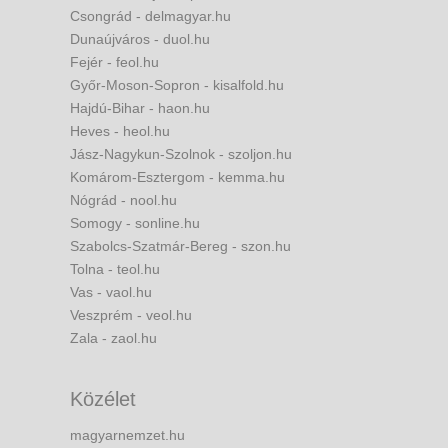
Csongrád - delmagyar.hu
Dunaújváros - duol.hu
Fejér - feol.hu
Győr-Moson-Sopron - kisalfold.hu
Hajdú-Bihar - haon.hu
Heves - heol.hu
Jász-Nagykun-Szolnok - szoljon.hu
Komárom-Esztergom - kemma.hu
Nógrád - nool.hu
Somogy - sonline.hu
Szabolcs-Szatmár-Bereg - szon.hu
Tolna - teol.hu
Vas - vaol.hu
Veszprém - veol.hu
Zala - zaol.hu
Közélet
magyarnemzet.hu