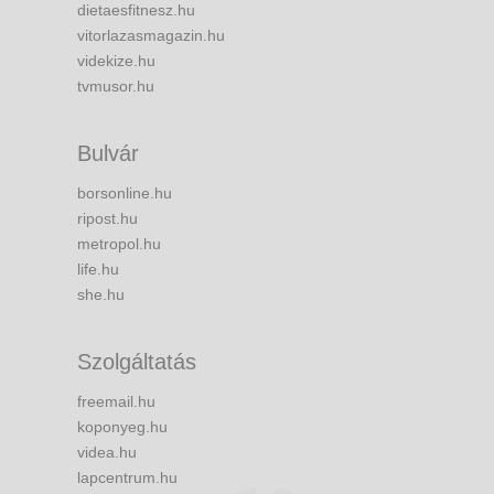
dietaesfitnesz.hu
vitorlazasmagazin.hu
videkize.hu
tvmusor.hu
Bulvár
borsonline.hu
ripost.hu
metropol.hu
life.hu
she.hu
Szolgáltatás
freemail.hu
koponyeg.hu
videa.hu
lapcentrum.hu