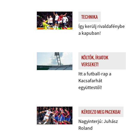
TECHNIKA
Így kerülj rivaldafénybe
a kapuban!
KÖLTŐK, ÍRJATOK
VERSEKET!
Itt a futball-rap a
Kacsafarhát
együttestől!
KÉRDEZD MEG PACEKBA!
Nagyinterjú: Juhász
Roland