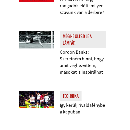
rangadók előtt: milyen
szavunk van a derbire?
MÉG NE OLTSD LE A
LÁMPÁT!
Gordon Banks:
Szeretném hinni, hogy
amit véghezvittem,
másokat is inspirálhat
TECHNIKA
Így kerülj rivaldafénybe
a kapuban!