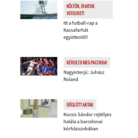
KÖLTŐK, ÍRJATOK
VERSEKET!
Itt a futball-rap a
Kacsafarhát
együttestől!
KÉRDEZD MEG PACEKBA!
Nagyinterjú: Juhász
Roland
DÖGLÖTT AKTÁK
Kocsis Sándor rejtélyes
halála a barcelonai
kórházszobában