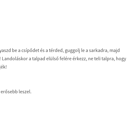
yaszd be a csípődet és a térded, guggolj le a sarkadra, majd
Landoláskor a talpad elülső felére érkezz, ne teli talpra, hogy
jék!
s erősebb leszel.