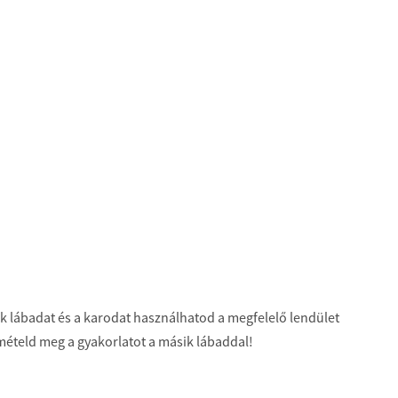
sik lábadat és a karodat használhatod a megfelelő lendület
mételd meg a gyakorlatot a másik lábaddal!