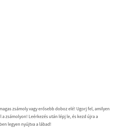
 magas zsámoly vagy erősebb doboz elé! Ugorj fel, amilyen
 a zsámolyon! Leérkezés után lépj le, és kezd újra a
zben legyen nyújtva a lábad!