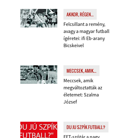
AKKOR, RÉGEN...
Felcsillant a remény,
avagy a magyar futball
ígéretei: ifi Eb-arany
Bicskeivel
MECCSEK, AMIK...
Meccsek, amik
megváltoztatták az
életemet: Szalma
József
DU JU SZPÍK FUTBALL?
FFT-szótár a nagy