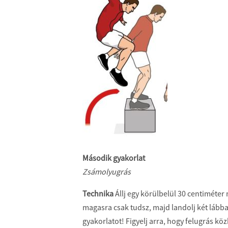
Második gyakorlat
Zsámolyugrás
Technika
Állj egy körülbelül 30 centiméter
magasra csak tudsz, majd landolj két lábbal
gyakorlatot! Figyelj arra, hogy felugrás kö