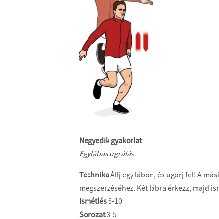
Negyedik gyakorlat
Egylábas ugrálás
Technika
Állj egy lábon, és ugorj fel! A má
megszerzéséhez. Két lábra érkezz, majd is
Ismétlés
6-10
Sorozat
3-5