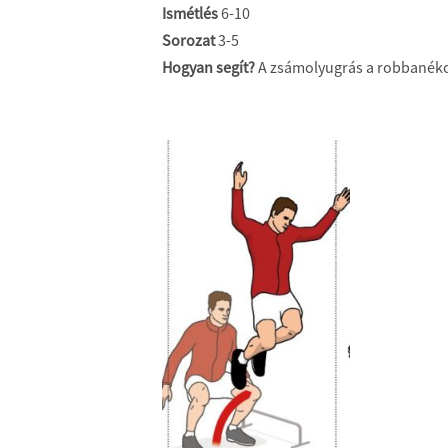
Ismétlés
6-10
Sorozat
3-5
Hogyan segít?
A zsámolyugrás a robbanéko