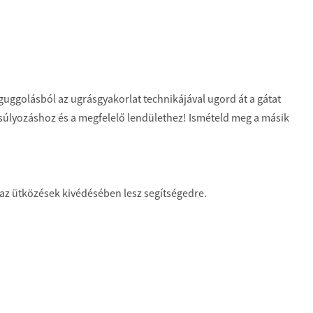
 guggolásból az ugrásgyakorlat technikájával ugord át a gátat
súlyozáshoz és a megfelelő lendülethez! Ismételd meg a másik
az ütközések kivédésében lesz segítségedre.