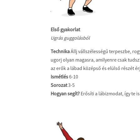
Első gyakorlat
Ugrás guggolásból
Technika
Állj vállszélességű terpeszbe, rog
ugorj olyan magasra, amilyenre csak tudsz! 
az erők a lábad középső és elülső részét ér
Ismétlés
6-10
Sorozat
3-5
Hogyan segít?
Erősíti a lábizmodat, így te i