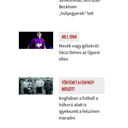
Simeonéval, ami után
Beckham
„hülyegyerek” lett
NB I, 1994
Mesék nagy gólokról:
Váczi Dénes az Újpest
ellen
TÖRTÉNET A FÉNYKÉP
MÖGÖTT
Angliában a futball a
háború alatt is
igyekezett a felszínen
maradni