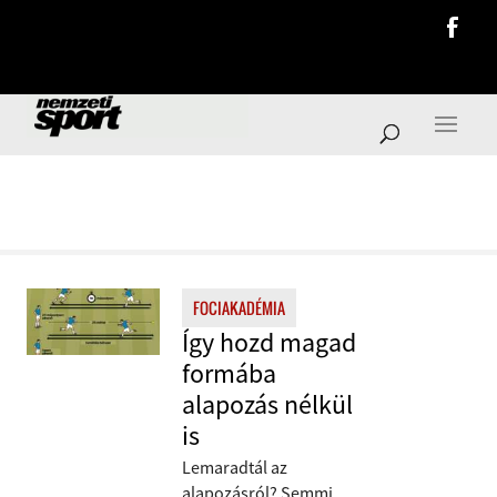
ERŐNLÉT
FOCIAKADÉMIA
Így hozd magad
formába
alapozás nélkül
is
Lemaradtál az
alapozásról? Semmi