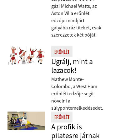
gáz! Michael Watts, az
Aston Villa erőnléti
edzője mindjárt
gatyába ráz titeket, csak
szerezzetek két bóját!
ERŐNLÉT
Ugrálj, mint a
lazacok!
Mathew Monte-
Colombo, a West Ham
erőnléti edzője segít
növelni a
súlypontemelkedésedet.
ERŐNLÉT
A profik is
pilatesre járnak