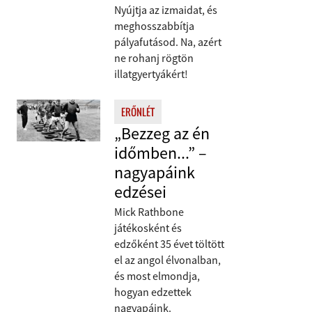
Nyújtja az izmaidat, és
meghosszabbítja
pályafutásod. Na, azért
ne rohanj rögtön
illatgyertyákért!
ERŐNLÉT
„Bezzeg az én
időmben...” –
nagyapáink
edzései
Mick Rathbone
játékosként és
edzőként 35 évet töltött
el az angol élvonalban,
és most elmondja,
hogyan edzettek
nagyapáink.