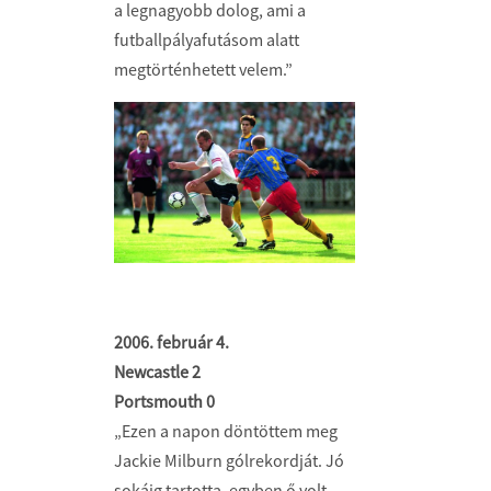
a legnagyobb dolog, ami a
futball­pályafutásom alatt
megtörténhetett velem.”
2006. február 4.
Newcastle 2
Portsmouth 0
„Ezen a napon döntöttem meg
Jackie Milburn gólrekordját. Jó
sokáig tartotta, egyben ő volt