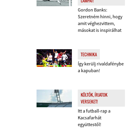
LÁMPÁT!
Gordon Banks:
Szeretném hinni, hogy
amit véghezvittem,
másokat is inspirálhat
TECHNIKA
Így kerülj rivaldafénybe
a kapuban!
KÖLTŐK, ÍRJATOK
VERSEKET!
Itt a futball-rap a
Kacsafarhát
együttestől!