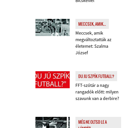
Bicskeivel
MECCSEK, AMIK...
Meccsek, amik
megváltoztatták az
életemet: Szalma
József
DU JU SZPÍK FUTBALL?
FFT-szótár a nagy
rangadók előtt: milyen
szavunk van a derbire?
MÉG NE OLTSD LE A