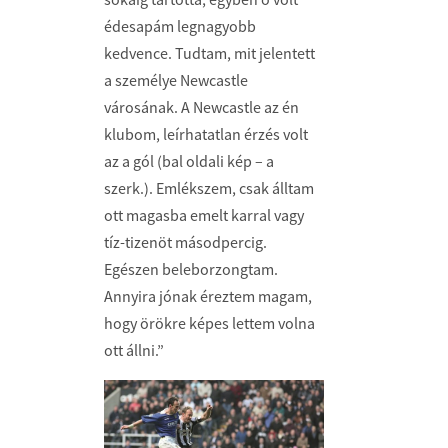
édesapám legnagyobb
kedvence. Tudtam, mit jelentett
a személye Newcastle
városának. A Newcastle az én
klubom, leírhatatlan érzés volt
az a gól (bal oldali kép – a
szerk.). Emlékszem, csak álltam
ott magasba emelt karral vagy
tíz-tizenöt másodpercig.
Egészen beleborzongtam.
Annyira jónak éreztem magam,
hogy örökre képes lettem volna
ott állni.”