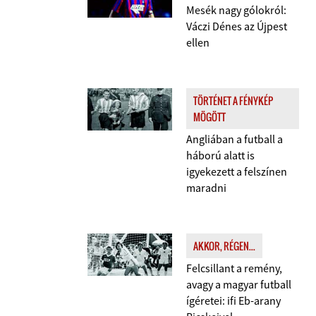
Mesék nagy gólokról:
Váczi Dénes az Újpest
ellen
TÖRTÉNET A FÉNYKÉP
MÖGÖTT
Angliában a futball a
háború alatt is
igyekezett a felszínen
maradni
AKKOR, RÉGEN...
Felcsillant a remény,
avagy a magyar futball
ígéretei: ifi Eb-arany