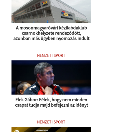
A mosonmagyaróvári kézilabdaklub
csarnokhelyzete rendeződött,
azonban más ügyben nyomozás indult
NEMZETI SPORT
Elek Gábor: Félek, hogy nem minden
csapat tudja majd befejezni az idényt
NEMZETI SPORT