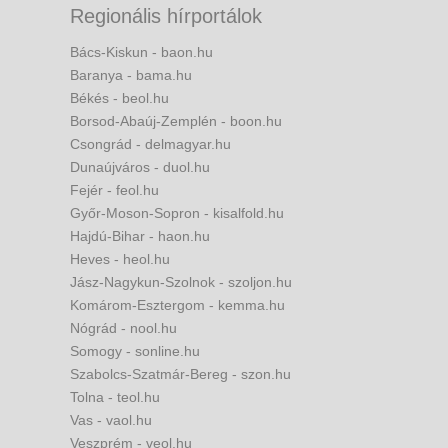
Regionális hírportálok
Bács-Kiskun - baon.hu
Baranya - bama.hu
Békés - beol.hu
Borsod-Abaúj-Zemplén - boon.hu
Csongrád - delmagyar.hu
Dunaújváros - duol.hu
Fejér - feol.hu
Győr-Moson-Sopron - kisalfold.hu
Hajdú-Bihar - haon.hu
Heves - heol.hu
Jász-Nagykun-Szolnok - szoljon.hu
Komárom-Esztergom - kemma.hu
Nógrád - nool.hu
Somogy - sonline.hu
Szabolcs-Szatmár-Bereg - szon.hu
Tolna - teol.hu
Vas - vaol.hu
Veszprém - veol.hu