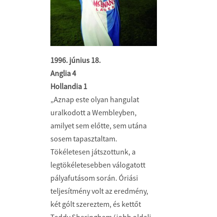
1996. június 18.
Anglia 4
Hollandia 1
„Aznap este olyan hangulat
uralkodott a Wembleyben,
amilyet sem előtte, sem utána
sosem tapasztaltam.
Tökéletesen játszottunk, a
legtökéletesebben válogatott
pályafutásom során. Óriási
teljesítmény volt az eredmény,
két gólt szereztem, és kettőt
Teddy Sheringham (jobb oldali