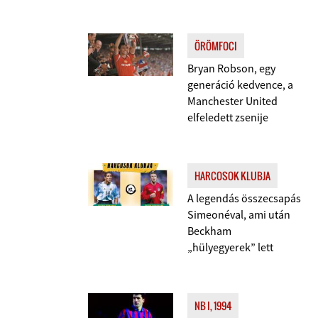
ÖRÖMFOCI
Bryan Robson, egy
generáció kedvence, a
Manchester United
elfeledett zsenije
HARCOSOK KLUBJA
A legendás összecsapás
Simeonéval, ami után
Beckham
„hülyegyerek” lett
NB I, 1994