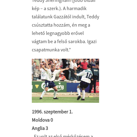
kép – a szerk.). A harmadik
találatunk Gazzától indult, Teddy
csúsztatta hozzám, én meg a
lehető legnagyobb erővel
vágtam be a felső sarokba. Igazi
csapatmunka volt.”
1996. szeptember 1.
Moldova 0
Anglia 3
„Ez volt az első mérkőzésem a