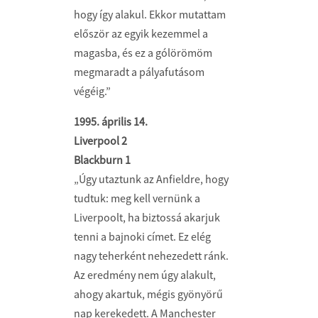
hogy így alakul. Ekkor mutattam
először az egyik kezemmel a
magasba, és ez a gólörömöm
megmaradt a pályafutásom
végéig.”
1995. április 14.
Liverpool 2
Blackburn 1
„Úgy utaztunk az Anfieldre, hogy
tudtuk: meg kell vernünk a
Liverpoolt, ha biztossá akarjuk
tenni a bajnoki címet. Ez elég
nagy teherként nehezedett ránk.
Az eredmény nem úgy alakult,
ahogy akartuk, mégis gyönyörű
nap kerekedett. A Manchester