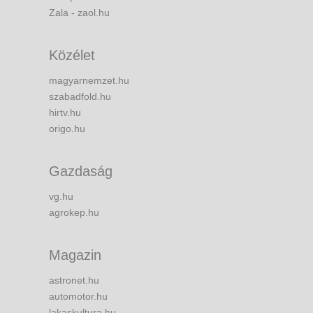
Zala - zaol.hu
Közélet
magyarnemzet.hu
szabadfold.hu
hirtv.hu
origo.hu
Gazdaság
vg.hu
agrokep.hu
Magazin
astronet.hu
automotor.hu
lakaskultura.hu