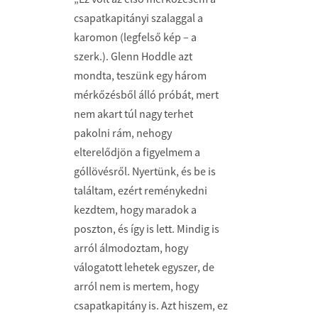
csapatkapitányi szalaggal a
karomon (legfelső kép – a
szerk.). Glenn Hoddle azt
mondta, teszünk egy három
mérkőzésből álló próbát, mert
nem akart túl nagy terhet
pakolni rám, nehogy
elterelődjön a figyelmem a
góllövésről. Nyertünk, és be is
találtam, ezért reménykedni
kezdtem, hogy maradok a
poszton, és így is lett. Mindig is
arról álmodoztam, hogy
válogatott lehetek egyszer, de
arról nem is mertem, hogy
csapatkapitány is. Azt hiszem, ez