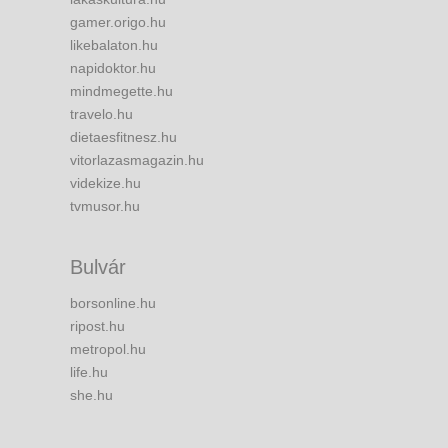
gamer.origo.hu
likebalaton.hu
napidoktor.hu
mindmegette.hu
travelo.hu
dietaesfitnesz.hu
vitorlazasmagazin.hu
videkize.hu
tvmusor.hu
Bulvár
borsonline.hu
ripost.hu
metropol.hu
life.hu
she.hu