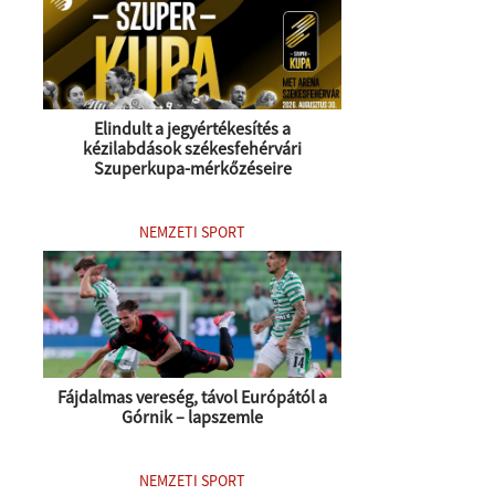
Elindult a jegyértékesítés a
kézilabdások székesfehérvári
Szuperkupa-mérkőzéseire
NEMZETI SPORT
Fájdalmas vereség, távol Európától a
Górnik – lapszemle
NEMZETI SPORT