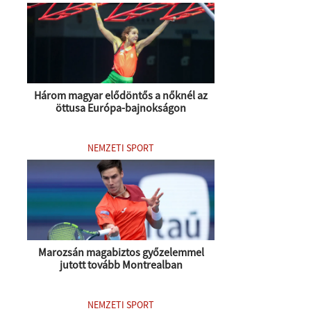
Három magyar elődöntős a nőknél az
öttusa Európa-bajnokságon
NEMZETI SPORT
Marozsán magabiztos győzelemmel
jutott tovább Montrealban
NEMZETI SPORT