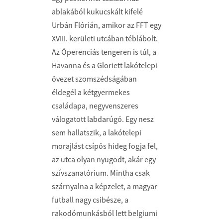
ablakából kukucskált kifelé
Urbán Flórián, amikor az FFT egy
XVIII. kerületi utcában téblábolt.
Az Óperenciás tengeren is túl, a
Havanna és a Gloriett lakótelepi
övezet szomszédságában
éldegél a kétgyermekes
családapa, negyvenszeres
válogatott labdarúgó. Egy nesz
sem hallatszik, a lakótelepi
morajlást csípős hideg fogja fel,
az utca olyan nyugodt, akár egy
szívszanatórium. Mintha csak
szárnyalna a képzelet, a magyar
futball nagy csibésze, a
rakodómunkásból lett belgiumi