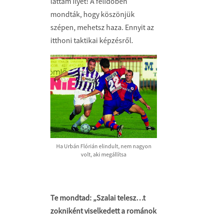
láttam ilyet! A félidőben
mondták, hogy köszönjük
szépen, mehetsz haza. Ennyit az
itthoni taktikai képzésről.
Ha Urbán Flórián elindult, nem nagyon
volt, aki megállítsa
Te mondtad: „Szalai telesz…t
zokniként viselkedett a románok