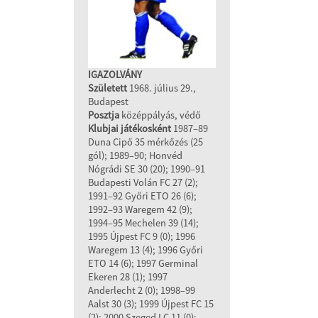
IGAZOLVÁNY
Született
1968. július 29.,
Budapest
Posztja
középpályás, védő
Klubjai játékosként
1987–89
Duna Cipő 35 mérkőzés (25
gól); 1989–90; Honvéd
Nógrádi SE 30 (20); 1990–91
Budapesti Volán FC 27 (2);
1991–92 Győri ETO 26 (6);
1992–93 Waregem 42 (9);
1994–95 Mechelen 39 (14);
1995 Újpest FC 9 (0); 1996
Waregem 13 (4); 1996 Győri
ETO 14 (6); 1997 Germinal
Ekeren 28 (1); 1997
Anderlecht 2 (0); 1998–99
Aalst 30 (3); 1999 Újpest FC 15
(2); 2000 Szeged LC 11 (0);