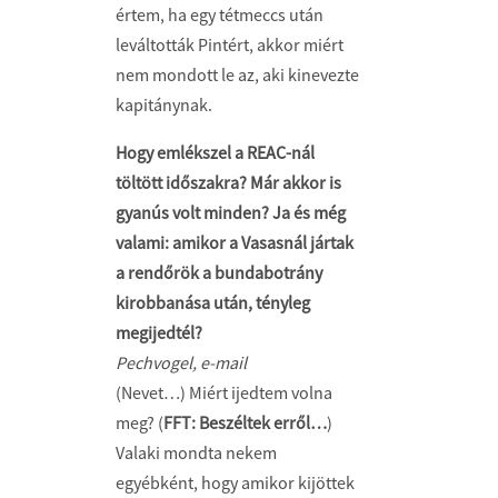
értem, ha egy tétmeccs után
leváltották Pintért, akkor miért
nem mondott le az, aki kinevezte
kapitánynak.
Hogy emlékszel a REAC-nál
töltött időszakra? Már akkor is
gyanús volt minden? Ja és még
valami: amikor a Vasasnál jártak
a rendőrök a bundabotrány
kirobbanása után, tényleg
megijedtél?
Pechvogel, e-mail
(Nevet…) Miért ijedtem volna
meg? (
FFT: Beszéltek erről…
)
Valaki mondta nekem
egyébként, hogy amikor kijöttek