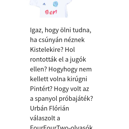
Igaz, hogy ölni tudna,
ha csúnyán néznek
Kistelekire? Hol
rontották el a jugók
ellen? Hogyhogy nem
kellett volna kirúgni
Pintért? Hogy volt az
a spanyol próbajáték?
Urbán Flórián
válaszolt a
FourFourTwo-olvasók