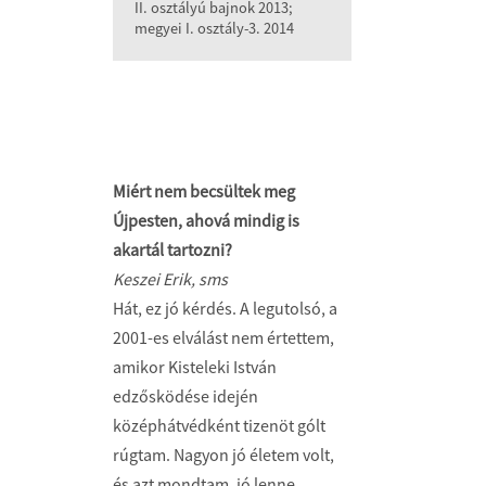
II. osztályú bajnok 2013;
megyei I. osztály-3. 2014
Miért nem becsültek meg
Újpesten, ahová mindig is
akartál tartozni?
Keszei Erik, sms
Hát, ez jó kérdés. A legutolsó, a
2001-es elválást nem értettem,
amikor Kisteleki István
edzősködése idején
középhátvédként tizenöt gólt
rúgtam. Nagyon jó életem volt,
és azt mondtam, jó lenne