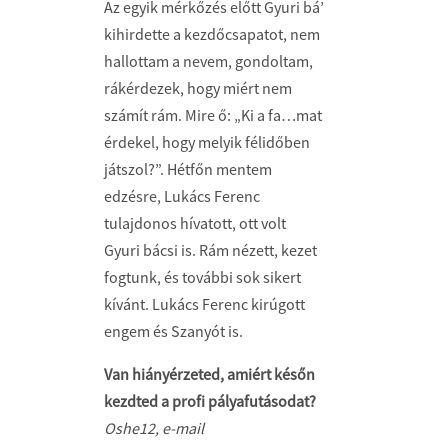
Az egyik mérkőzés előtt Gyuri bá’
kihirdette a kezdőcsapatot, nem
hallottam a nevem, gondoltam,
rákérdezek, hogy miért nem
számít rám. Mire ő: „Ki a fa…mat
érdekel, hogy melyik félidőben
játszol?”. Hétfőn mentem
edzésre, Lukács Ferenc
tulajdonos hívatott, ott volt
Gyuri bácsi is. Rám nézett, kezet
fogtunk, és további sok sikert
kívánt. Lukács Ferenc kirúgott
engem és Szanyót is.
Van hiányérzeted, amiért későn
kezdted a profi pályafutásodat?
Oshe12, e-mail