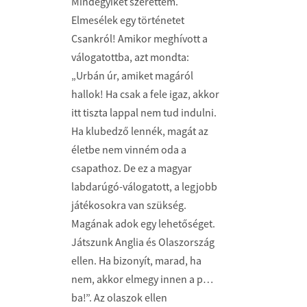
Mindegyiket szerettem.
Elmesélek egy történetet
Csankról! Amikor meghívott a
válogatottba, azt mondta:
„Urbán úr, amiket magáról
hallok! Ha csak a fele igaz, akkor
itt tiszta lappal nem tud indulni.
Ha klubedző lennék, magát az
életbe nem vinném oda a
csapathoz. De ez a magyar
labdarúgó-válogatott, a legjobb
játékosokra van szükség.
Magának adok egy lehetőséget.
Játszunk Anglia és Olaszország
ellen. Ha bizonyít, marad, ha
nem, akkor elmegy innen a p…
ba!”. Az olaszok ellen