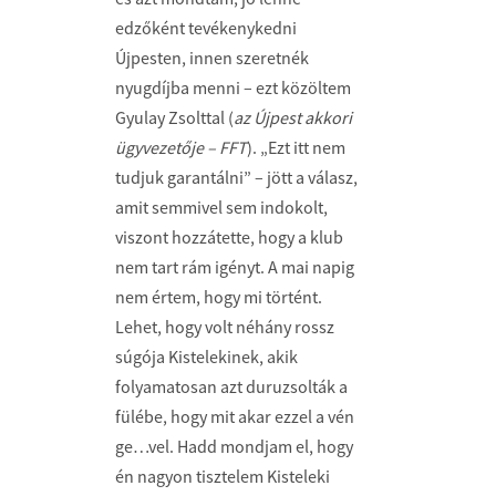
edzőként tevékenykedni
Újpesten, innen szeretnék
nyugdíjba menni – ezt közöltem
Gyulay Zsolttal (
az Újpest akkori
ügyvezetője – FFT
). „Ezt itt nem
tudjuk garantálni” – jött a válasz,
amit semmivel sem indokolt,
viszont hozzátette, hogy a klub
nem tart rám igényt. A mai napig
nem értem, hogy mi történt.
Lehet, hogy volt néhány rossz
súgója Kistelekinek, akik
folyamatosan azt duruzsolták a
fülébe, hogy mit akar ezzel a vén
ge…vel. Hadd mondjam el, hogy
én nagyon tisztelem Kisteleki