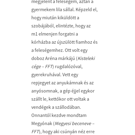
megjelent a feleségem, aztán a
gyermekem lila sállal. Képzeld el,
hogy miután kiküldött a
szobájából, elintézte, hogy az
m1 elmenjen forgatni a
kórházba az újszülött fiamhoz és
a feleségemhez. Ott volt egy
doboz Aréna márkájú (
Kisteleki
cége – FFT
) rugdalózóval,
gyerekruhával. Vett egy
repjegyet az anyukámnak és az
anyósomnak, a gép éjjel egykor
szállt le, kettőkor ott voltak a
vendégek a szállodában.
Onnantól kezdve mondtam
Megyónak (
Megyesi beceneve –
FFT
), hogy aki csúnyán néz erre