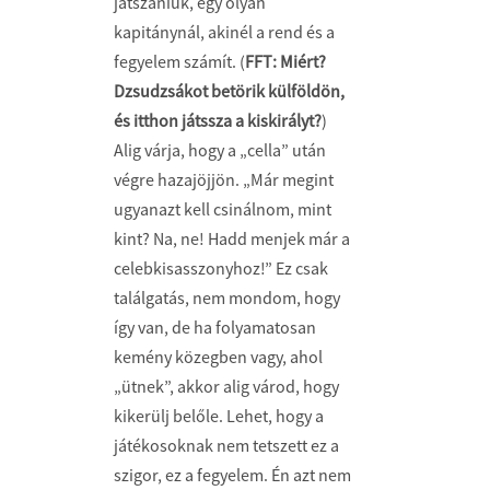
játszaniuk, egy olyan
kapitánynál, akinél a rend és a
fegyelem számít. (
FFT: Miért?
Dzsudzsákot betörik külföldön,
és itthon játssza a kiskirályt?
)
Alig várja, hogy a „cella” után
végre hazajöjjön. „Már megint
ugyanazt kell csinálnom, mint
kint? Na, ne! Hadd menjek már a
celebkisasszonyhoz!” Ez csak
találgatás, nem mondom, hogy
így van, de ha folyamatosan
kemény közegben vagy, ahol
„ütnek”, akkor alig várod, hogy
kikerülj belőle. Lehet, hogy a
játékosoknak nem tetszett ez a
szigor, ez a fegyelem. Én azt nem