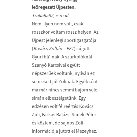
leöregezett Újpesten.
Trallalla82, e-mail
Nem, ilyen nem volt, csak
rosszkor voltam rossz helyen. Az
Újpest jelenlegi sportigazgatója
(
Kovács Zoltán – FFT
) súgott
Gyuri bá’-nak. A szurkolóknál
Szanyó Karcsival együtt
népszerűek voltunk, nyilván ez
sem esett jól Zolinak. Egyébként
ma már nincs semmi bajom vele,
simán elbeszélgetünk. Egy
edzésen volt félreértés Kovács
Zoli, Farkas Balázs, Simek Péter
és köztem, de sajnos Zoli
információja jutott el Mezeyhez.