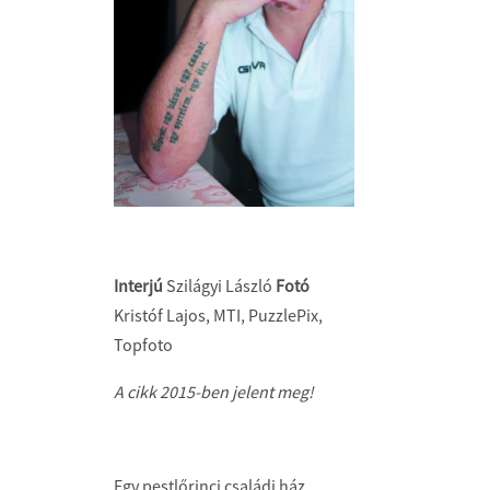
Interjú
Szilágyi László
Fotó
Kristóf Lajos, MTI, PuzzlePix,
Topfoto
A cikk 2015-ben jelent meg!
Egy pestlőrinci családi ház