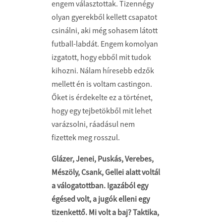
engem választottak. Tizennégy
olyan gyerekből kellett csapatot
csinálni, aki még sohasem látott
futball-labdát. Engem komolyan
izgatott, hogy ebből mit tudok
kihozni. Nálam híresebb edzők
mellett én is voltam castingon.
Őket is érdekelte ez a történet,
hogy egy tejbetökből mit lehet
varázsolni, ráadásul nem
fizettek meg rosszul.
Glázer, Jenei, Puskás, Verebes,
Mészöly, Csank, Gellei alatt voltál
a válogatottban. Igazából egy
égésed volt, a jugók elleni egy
tizenkettő. Mi volt a baj? Taktika,