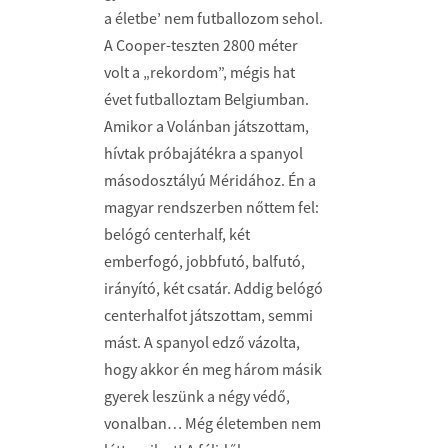
a életbe’ nem futballozom sehol.
A Cooper-teszten 2800 méter
volt a „rekordom”, mégis hat
évet futballoztam Belgiumban.
Amikor a Volánban játszottam,
hívtak próbajátékra a spanyol
másodosztályú Méridához. Én a
magyar rendszerben nőttem fel:
belógó centerhalf, két
emberfogó, jobbfutó, balfutó,
irányító, két csatár. Addig belógó
centerhalfot játszottam, semmi
mást. A spanyol edző vázolta,
hogy akkor én meg három másik
gyerek leszünk a négy védő,
vonalban… Még életemben nem