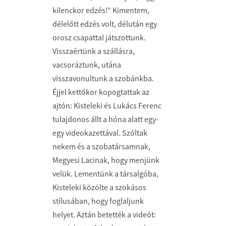
kilenckor edzés!” Kimentem,
délelőtt edzés volt, délután egy
orosz csapattal játszottunk.
Visszaértünk a szállásra,
vacsoráztunk, utána
visszavonultunk a szobánkba.
Éjjel kettőkor kopogtattak az
ajtón: Kisteleki és Lukács Ferenc
tulajdonos állt a hóna alatt egy-
egy videokazettával. Szóltak
nekem és a szobatársamnak,
Megyesi Lacinak, hogy menjünk
velük. Lementünk a társalgóba,
Kisteleki közölte a szokásos
stílusában, hogy foglaljunk
helyet. Aztán betették a videót: