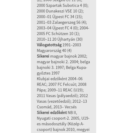
2000 Szpartak Subotica 4 (0);
2000 Dunakeszi VSE 10 (2);
2000–01 Újpest FC 34 (15);
2001–03 Zalaegerszeg 56 (4);
2003–04 Újpest FC 4 (0); 2004-
2005 FC Schützen 10 (1);
2010–11 20 Újhartyán (30)
Válogatottság
1991–2003
Magyarország 40 (4)
Sikerei
magyar bajnok 2002;
magyar bajnoki 2. 2004; belga
bajnoki 3. 1997; Belga Kupa-
győztes 1997
Klubjai edzőként 2004–06
REAC; 2007 FC Felcsút; 2008
Pápa; 2009–11 REAC (U19);
2011 Vasas (pályaedző); 2012
Vasas (vezetőedző); 2012–13
Csomád, 2013– Vecsés
Sikerei edzőként
NB II,
Nyugati csoport-2. 2005, U19-
es másodosztály (Közép A-
csoport) bajnok 2010, megyei