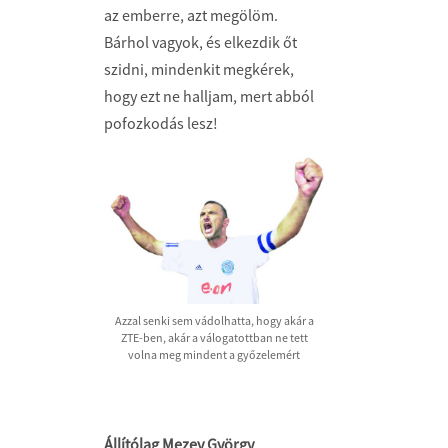
az emberre, azt megölöm.
Bárhol vagyok, és elkezdik őt
szidni, mindenkit megkérek,
hogy ezt ne halljam, mert abból
pofozkodás lesz!
Azzal senki sem vádolhatta, hogy akár a
ZTE-ben, akár a válogatottban ne tett
volna meg mindent a győzelemért
Állítólag Mezey György