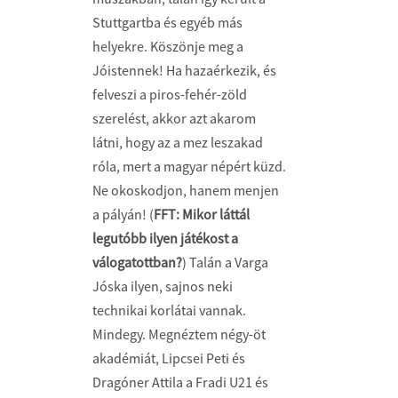
Stuttgartba és egyéb más
helyekre. Köszönje meg a
Jóistennek! Ha hazaérkezik, és
felveszi a piros-fehér-zöld
szerelést, akkor azt akarom
látni, hogy az a mez leszakad
róla, mert a magyar népért küzd.
Ne okoskodjon, hanem menjen
a pályán! (
FFT: Mikor láttál
legutóbb ilyen játékost a
válogatottban?
) Talán a Varga
Jóska ilyen, sajnos neki
technikai korlátai vannak.
Mindegy. Megnéztem négy-öt
akadémiát, Lipcsei Peti és
Dragóner Attila a Fradi U21 és