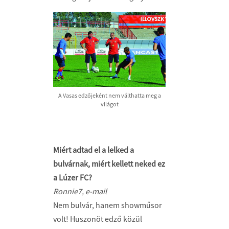
A Vasas edzőjeként nem válthatta meg a
világot
Miért adtad el a lelked a
bulvárnak, miért kellett neked ez
a Lúzer FC?
Ronnie7, e-mail
Nem bulvár, hanem showműsor
volt! Huszonöt edző közül