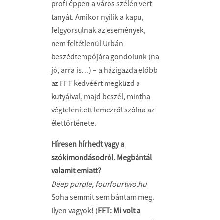
profi éppen a város szélén vert
tanyát. Amikor nyílik a kapu,
felgyorsulnak az események,
nem feltétlenül Urbán
beszédtempójára gondolunk (na
jó, arra is…) – a házigazda előbb
az FFT kedvéért megküzd a
kutyáival, majd beszél, mintha
végtelenített lemezről szólna az
élettörténete.
Híresen hírhedt vagy a
szókimondásodról. Megbántál
valamit emiatt?
Deep purple, fourfourtwo.hu
Soha semmit sem bántam meg.
Ilyen vagyok! (
FFT: Mi volt a