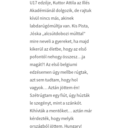
U17 edzője, Kuttor Attila az Illés
Akadémiánál dolgozik, de rajtuk
kívül nincs más, akinek
labdarúgómúltja van. Kis Pista,
Jóska „alcsútdobozi múlttal”
mire neveli a gyereket, ha majd
kikerül az életbe, hogy az első
pofontól nehogy összesz…ja
magát?! Az első belgiumi
edzésemen úgy mellbe rúgtak,
azt sem tudtam, hogy hol
vagyok… Aztán jöttem én!
Szétrúgtam egy fiút, úgy húzták
le szegényt, mint a szánkót.
Kihívták a mentőket… aztán már
kérdezték, hogy melyik
országból jöttem. Hungary!