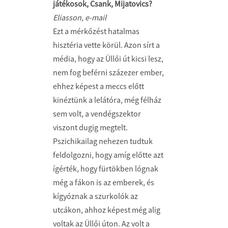
játékosok, Csank, Mijatovics?
Eliasson, e-mail
Ezt a mérkőzést hatalmas
hisztéria vette körül. Azon sírt a
média, hogy az Üllői út kicsi lesz,
nem fog beférni százezer ember,
ehhez képest a meccs előtt
kinéztünk a lelátóra, még félház
sem volt, a vendégszektor
viszont dugig megtelt.
Pszichikailag nehezen tudtuk
feldolgozni, hogy amíg előtte azt
ígérték, hogy fürtökben lógnak
még a fákon is az emberek, és
kígyóznak a szurkolók az
utcákon, ahhoz képest még alig
voltak az Üllői úton. Az volt a