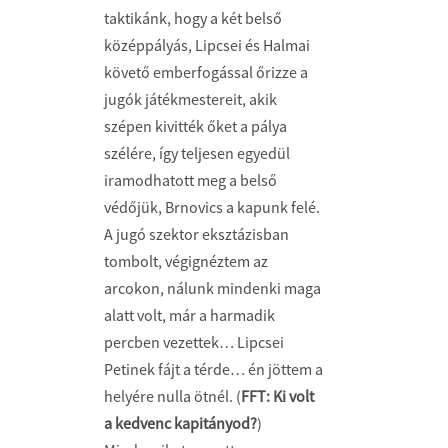
taktikánk, hogy a két belső
középpályás, Lipcsei és Halmai
követő emberfogással őrizze a
jugók játékmestereit, akik
szépen kivitték őket a pálya
szélére, így teljesen egyedül
iramodhatott meg a belső
védőjük, Brnovics a kapunk felé.
A jugó szektor eksztázisban
tombolt, végignéztem az
arcokon, nálunk mindenki maga
alatt volt, már a harmadik
percben vezettek… Lipcsei
Petinek fájt a térde… én jöttem a
helyére nulla ötnél. (
FFT: Ki volt
a kedvenc kapitányod?
)