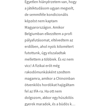
Egyetlen hiányérzetem van, hogy
a játéktudásom ugyan megvolt,
de semmiféle kondicionális
képzést nem kaptam
Magyarországon. Amikor
Belgiumban elkezdtem a profi
pályafutásomat, eltévedtem az
erdőben, ahol nyolc kilométert
futottunk, úgy elszaladtak
mellettem a többiek. És ez nem
vicc! A fizikai erőt még
rakodómunkásként szedtem
magamra, amikor a Chinoinban
ötvenkilós hordókat hajigáltam
fel az IFA-ra. Ha ott nem
dolgozom, akkor egy húszkilós
gyerek maradok, és a büdös k…