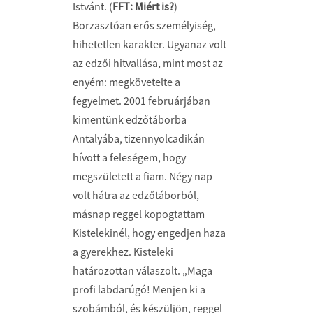
Istvánt. (
FFT: Miért is?
)
Borzasztóan erős személyiség,
hihetetlen karakter. Ugyanaz volt
az edzői hitvallása, mint most az
enyém: megkövetelte a
fegyelmet. 2001 februárjában
kimentünk edzőtáborba
Antalyába, tizennyolcadikán
hívott a feleségem, hogy
megszületett a fiam. Négy nap
volt hátra az edzőtáborból,
másnap reggel kopogtattam
Kistelekinél, hogy engedjen haza
a gyerekhez. Kisteleki
határozottan válaszolt. „Maga
profi labdarúgó! Menjen ki a
szobámból, és készüljön, reggel