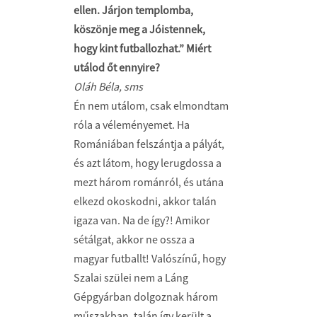
ellen. Járjon templomba,
köszönje meg a Jóistennek,
hogy kint futballozhat.” Miért
utálod őt ennyire?
Oláh Béla, sms
Én nem utálom, csak elmondtam
róla a véleményemet. Ha
Romániában felszántja a pályát,
és azt látom, hogy lerugdossa a
mezt három románról, és utána
elkezd okoskodni, akkor talán
igaza van. Na de így?! Amikor
sétálgat, akkor ne ossza a
magyar futballt! Valószínű, hogy
Szalai szülei nem a Láng
Gépgyárban dolgoznak három
műszakban, talán így került a