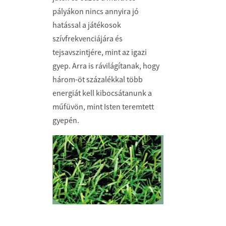
pályákon nincs annyira jó
hatással a játékosok
szívfrekvenciájára és
tejsavszintjére, mint az igazi
gyep. Arra is rávilá­gítanak, hogy
három-öt százalékkal több
energiát kell kibocsátanunk a
műfüvön, mint Isten teremtett
gyepén.