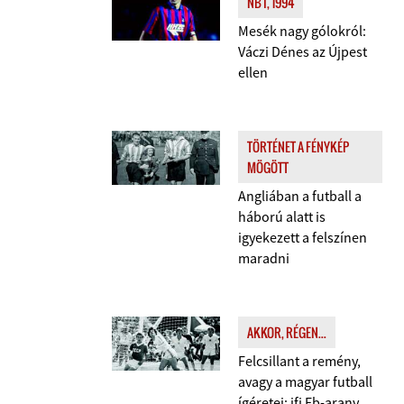
NB I, 1994
Mesék nagy gólokról:
Váczi Dénes az Újpest
ellen
TÖRTÉNET A FÉNYKÉP
MÖGÖTT
Angliában a futball a
háború alatt is
igyekezett a felszínen
maradni
AKKOR, RÉGEN...
Felcsillant a remény,
avagy a magyar futball
ígéretei: ifi Eb-arany