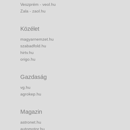
Veszprém - veol.hu
Zala - zaol.hu
Közélet
magyarnemzet.hu
szabadfold.hu
hirtv.hu
origo.hu
Gazdaság
vg.hu
agrokep.hu
Magazin
astronet.hu
automotor.hu