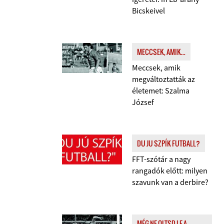
Bicskeivel
MECCSEK, AMIK...
Meccsek, amik
megváltoztatták az
életemet: Szalma
József
DU JU SZPÍK FUTBALL?
FFT-szótár a nagy
rangadók előtt: milyen
szavunk van a derbire?
MÉG NE OLTSD LE A