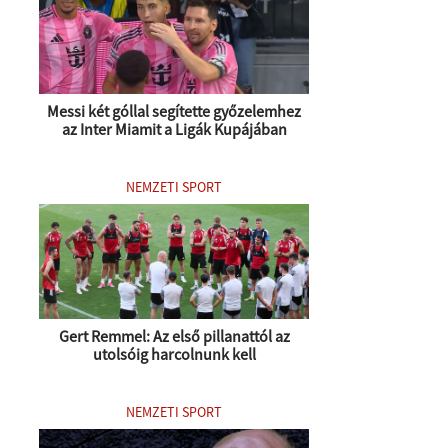
Messi két góllal segítette győzelemhez
az Inter Miamit a Ligák Kupájában
NEMZETI SPORT
Gert Remmel: Az első pillanattól az
utolsóig harcolnunk kell
NEMZETI SPORT