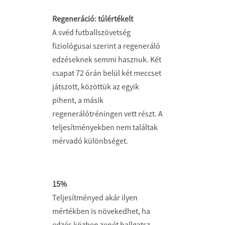
Regeneráció: túlértékelt
A svéd futballszövetség
fiziológusai szerint a regeneráló
edzéseknek semmi hasznuk. Két
csapat 72 órán belül két meccset
játszott, közöttük az egyik
pihent, a másik
regenerálótréningen vett részt. A
teljesítményekben nem találtak
mérvadó különbséget.
15%
Teljesítményed akár ilyen
mértékben is növekedhet, ha
edzés közben zenét hallgatsz.