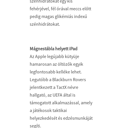
szénhidrátokat egy kis
fehérjével, fél órával meccs előtt
pedig magas glikémiás indexű
szénhidrátokat.
Mágnestábla helyett iPad
Az Apple legújabb kütyüje
hamarosan az öltözők egyik
legfontosabb kelléke lehet.
Legutóbb a Blackburn Rovers
jelentkezett a TactX névre
hallgató, az UEFA által is
támogatott alkalmazással, amely
a játékosok taktikai
helyezkedését és edzésmunkáját
segíti.