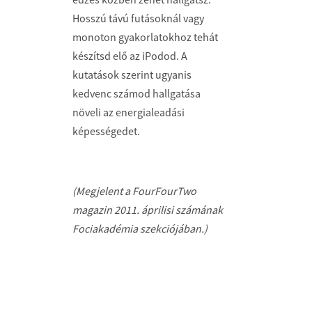
Hosszú távú futásoknál vagy
monoton gyakorlatokhoz tehát
készítsd elő az iPodod. A
kutatások szerint ugyanis
kedvenc számod hallgatása
növeli az energialeadási
képességedet.
(Megjelent a FourFourTwo
magazin 2011. áprilisi számának
Fociakadémia szekciójában.)