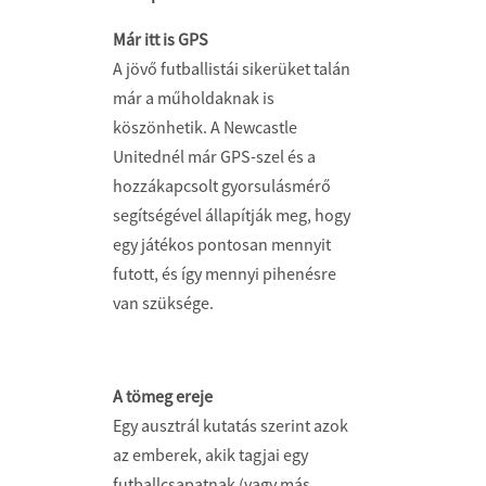
Már itt is GPS
A jövő futballistái sikerüket talán
már a műholdaknak is
köszönhetik. A Newcastle
Unitednél már GPS-szel és a
hozzákapcsolt gyorsulásmérő
segítségével állapítják meg, hogy
egy játékos pontosan mennyit
futott, és így mennyi pihenésre
van szüksége.
A tömeg ereje
Egy ausztrál kutatás szerint azok
az emberek, akik tagjai egy
futballcsapatnak (vagy más