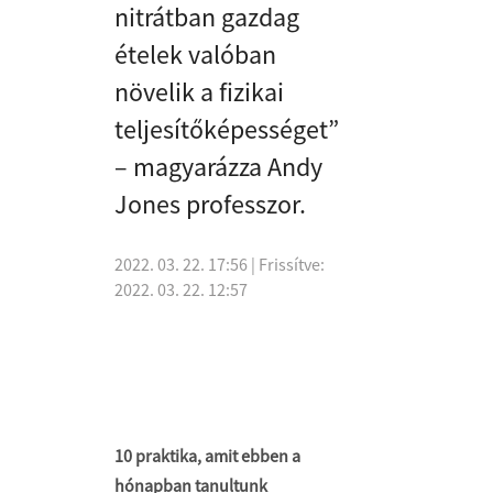
nitrátban gazdag
ételek valóban
növelik a fizikai
teljesítőképességet”
– magyarázza Andy
Jones professzor.
2022. 03. 22. 17:56
| Frissítve:
2022. 03. 22. 12:57
10 praktika, amit ebben a
hónapban tanultunk