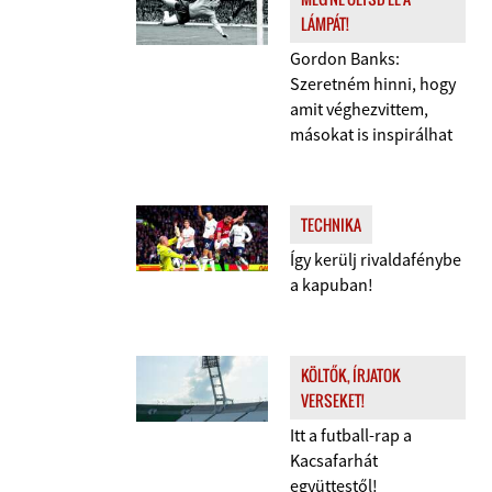
LÁMPÁT!
Gordon Banks:
Szeretném hinni, hogy
amit véghezvittem,
másokat is inspirálhat
TECHNIKA
Így kerülj rivaldafénybe
a kapuban!
KÖLTŐK, ÍRJATOK
VERSEKET!
Itt a futball-rap a
Kacsafarhát
együttestől!