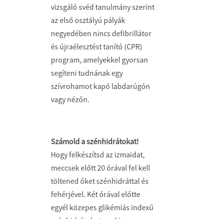
vizsgáló svéd tanulmány szerint
az első osztályú pályák
negyedében nincs defibrillátor
és újraélesztést tanító (CPR)
program, amelyekkel gyorsan
segíteni tudnának egy
szívrohamot kapó labdarúgón
vagy nézőn.
Számold a szénhidrátokat!
Hogy felkészítsd az izmaidat,
meccsek előtt 20 órával fel kell
töltened őket szénhidráttal és
fehérjével. Két órával előtte
egyél közepes gliké­miás indexű