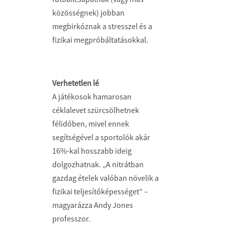
közösségnek) jobban
megbirkóznak a stresszel és a
fizikai megpróbáltatásokkal.
Verhetetlen lé
A játékosok hamarosan
céklalevet szürcsölhetnek
félidőben, mivel ennek
segítségével a sportolók akár
16%-kal hosszabb ideig
dolgozhatnak. „A nitrátban
gazdag ételek valóban növelik a
fizikai teljesítőképességet” –
magyarázza Andy Jones
professzor.