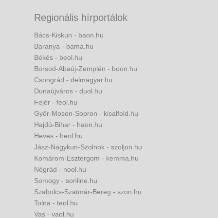
Regionális hírportálok
Bács-Kiskun - baon.hu
Baranya - bama.hu
Békés - beol.hu
Borsod-Abaúj-Zemplén - boon.hu
Csongrád - delmagyar.hu
Dunaújváros - duol.hu
Fejér - feol.hu
Győr-Moson-Sopron - kisalfold.hu
Hajdú-Bihar - haon.hu
Heves - heol.hu
Jász-Nagykun-Szolnok - szoljon.hu
Komárom-Esztergom - kemma.hu
Nógrád - nool.hu
Somogy - sonline.hu
Szabolcs-Szatmár-Bereg - szon.hu
Tolna - teol.hu
Vas - vaol.hu