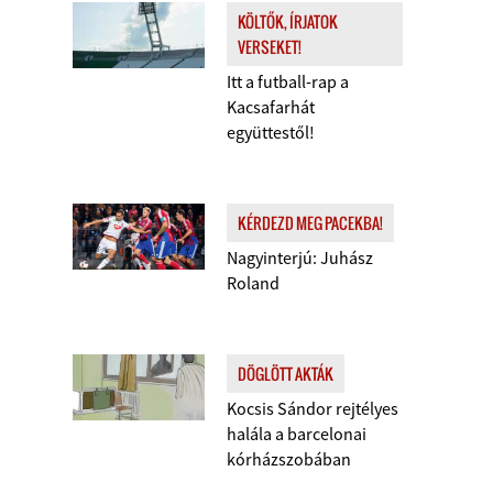
KÖLTŐK, ÍRJATOK
VERSEKET!
Itt a futball-rap a
Kacsafarhát
együttestől!
KÉRDEZD MEG PACEKBA!
Nagyinterjú: Juhász
Roland
DÖGLÖTT AKTÁK
Kocsis Sándor rejtélyes
halála a barcelonai
kórházszobában