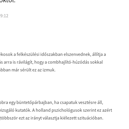
09:12
ékosok a felkészülési időszakban elszenvednek, állítja a
ás arra is rávilágít, hogy a combhajlító-húzódás sokkal
bban már sérült ez az izmuk.
bra egy büntetőpárbajban, ha csapatuk vesztésre áll,
vizsgáló kutatók. A holland pszichológusok szerint ez azért
bbször ezt az irányt választja kiélezett szituációban.