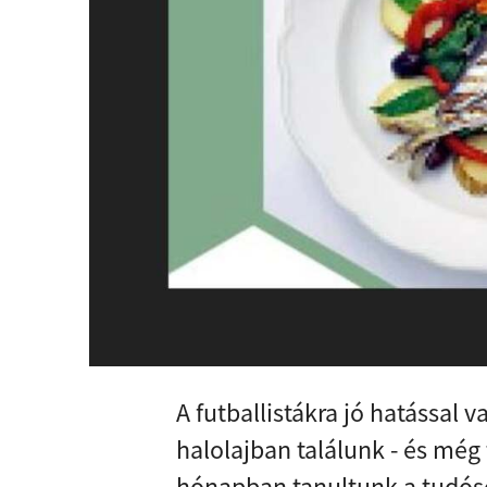
A futballistákra jó hatással
halolajban találunk - és még
hónapban tanultunk a tudós