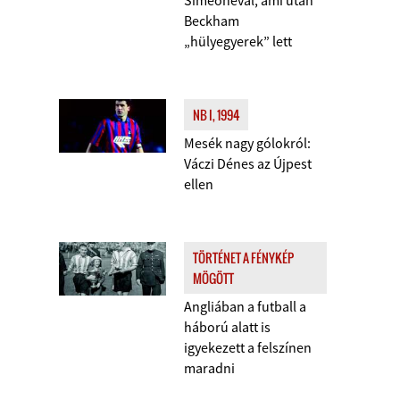
Simeonéval, ami után
Beckham
„hülyegyerek” lett
NB I, 1994
Mesék nagy gólokról:
Váczi Dénes az Újpest
ellen
TÖRTÉNET A FÉNYKÉP
MÖGÖTT
Angliában a futball a
háború alatt is
igyekezett a felszínen
maradni