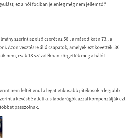
ógyulást; ez a női fociban jelenleg még nem jellemző.”
mány szerint az első cserét az 58., a másodikat a 73., a
ni. Azon vesztésre álló csapatok, amelyek ezt követték, 36
akik nem, csak 18 százalékban zörgették meg a hálót.
zerint nem feltétlenül a legatletikusabb játékosok a legjobb
szerint a kevésbé atletikus labdarúgók azzal kompenzálják ezt,
többet passzolnak.