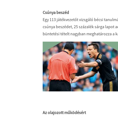
Csúnya beszéd
Egy 113 játékvezetőt vizsgáló bécsi tanulmá
csúnya beszédet, 25 százalék sárga lapot a
büntetési tételt nagyban meghatározza a 
Az olajozott működésért