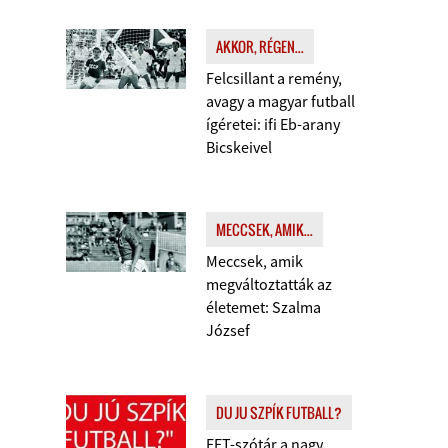
AKKOR, RÉGEN...
Felcsillant a remény,
avagy a magyar futball
ígéretei: ifi Eb-arany
Bicskeivel
MECCSEK, AMIK...
Meccsek, amik
megváltoztatták az
életemet: Szalma
József
DU JU SZPÍK FUTBALL?
FFT-szótár a nagy