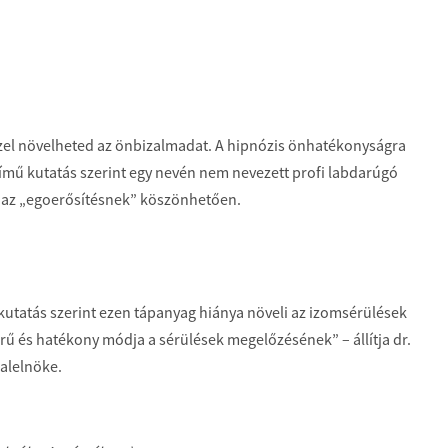
ezzel növelheted az önbizalmadat. A hipnózis önhatékonyságra
 című kutatás szerint egy nevén nem nevezett profi labdarúgó
 az „egoerősítésnek” köszönhetően.
ó kutatás szerint ezen tápanyag hiánya növeli az izomsérülések
rű és hatékony módja a sérülések megelőzésének” – állítja dr.
 alelnöke.