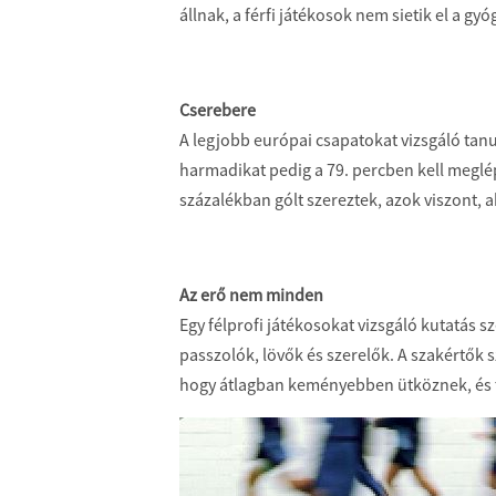
állnak, a férfi játékosok nem sietik el a gy
Cserebere
A legjobb európai csapatokat vizsgáló tanul
harmadikat pedig a 79. percben kell meglép
százalékban gólt szereztek, azok viszont, 
Az erő nem minden
Egy félprofi játékosokat vizsgáló kutatás s
passzolók, lövők és szerelők. A szakértők 
hogy átlagban keményebben ütköznek, és 