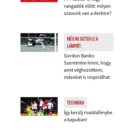
rangadók előtt: milyen
szavunk van a derbire?
MÉG NE OLTSD LE A
LÁMPÁT!
Gordon Banks:
Szeretném hinni, hogy
amit véghezvittem,
másokat is inspirálhat
TECHNIKA
Így kerülj rivaldafénybe
a kapuban!