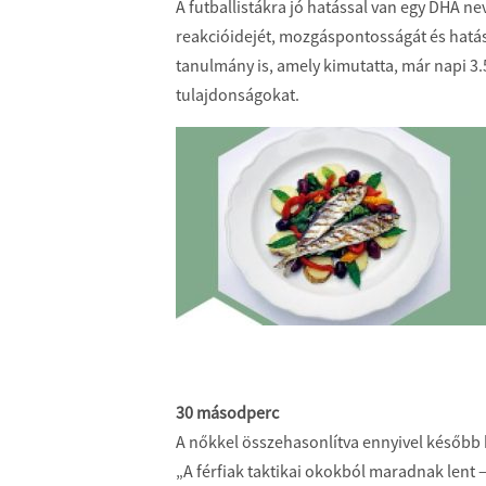
A futballistákra jó hatással van egy DHA ne
reakcióidejét, mozgáspontosságát és hatásfo
tanulmány is, amely kimutatta, már napi 3.5
tulajdonságokat.
30 másodperc
A nőkkel összehasonlítva ennyivel később k
„A férfiak taktikai okokból maradnak lent –