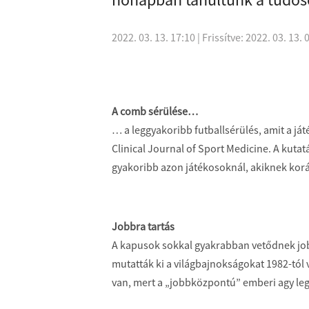
2022. 03. 13. 17:10
| Frissítve: 2022. 03. 13. 
A comb sérülése…
… a leggyakoribb futballsérülés, amit a ját
Clinical Journal of Sport Medicine. A kutat
gyakoribb azon játékosoknál, akiknek korá
Jobbra tartás
A kapusok sokkal gyakrabban vetődnek job
mutatták ki a világbajnokságokat 1982-tól 
van, mert a „jobbközpontú” emberi agy legtö