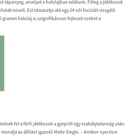
vű tápanyag, amelyet a halolajban találunk. Főleg a játékosok
kát növeli. Ezt támasztja alá egy 24 női focistát vizsgáló
 gramm halolaj is szignifikánsan fejleszti ezeket a
elnek fel a férfi játékosok a gyepről egy szabálytalanság után.
 mondja az állítást igazoló Malte Siegle. – Amikor nyerésre