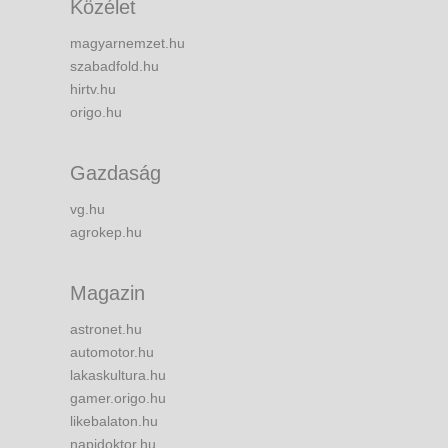
Közélet
magyarnemzet.hu
szabadfold.hu
hirtv.hu
origo.hu
Gazdaság
vg.hu
agrokep.hu
Magazin
astronet.hu
automotor.hu
lakaskultura.hu
gamer.origo.hu
likebalaton.hu
napidoktor.hu