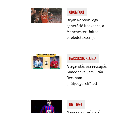
ÖRÖMFOCI
Bryan Robson, egy
generáció kedvence, a
Manchester United
elfeledett zsenije
HARCOSOK KLUBJA
A legendás összecsapás
Simeonéval, ami után
Beckham
„hülyegyerek” lett
NB I, 1994
Mesék nagy gólokról: