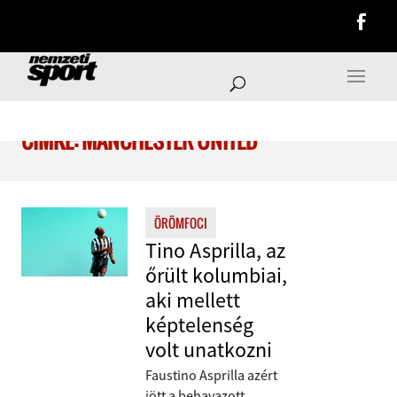
CÍMKE: MANCHESTER UNITED
ÖRÖMFOCI
Tino Asprilla, az
őrült kolumbiai,
aki mellett
képtelenség
volt unatkozni
Faustino Asprilla azért
jött a behavazott