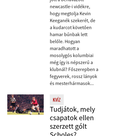
newcastle-i vidékre,
hogy megtolja Kevin
Keeganék szekerét, de
a kudarcot követően
hamar bűnbak lett
belőle. Hogyan
maradhatott a
mosolygós kolumbiai
még így is népszerű a
klubnál? Főszerepben a
fegyverek, rossz lányok
és mesterhármasok...
KVÍZ
Tudjátok, mely
csapatok ellen
szerzett gólt
Scholes?