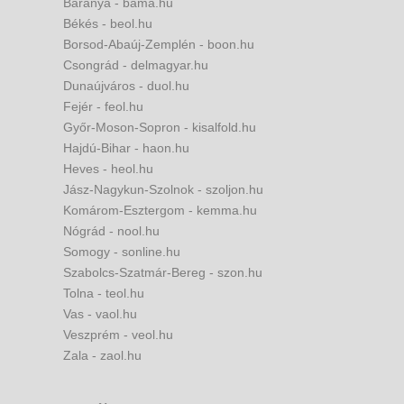
Baranya - bama.hu
Békés - beol.hu
Borsod-Abaúj-Zemplén - boon.hu
Csongrád - delmagyar.hu
Dunaújváros - duol.hu
Fejér - feol.hu
Győr-Moson-Sopron - kisalfold.hu
Hajdú-Bihar - haon.hu
Heves - heol.hu
Jász-Nagykun-Szolnok - szoljon.hu
Komárom-Esztergom - kemma.hu
Nógrád - nool.hu
Somogy - sonline.hu
Szabolcs-Szatmár-Bereg - szon.hu
Tolna - teol.hu
Vas - vaol.hu
Veszprém - veol.hu
Zala - zaol.hu