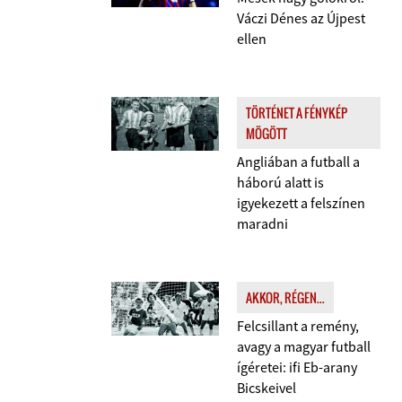
Váczi Dénes az Újpest
ellen
TÖRTÉNET A FÉNYKÉP
MÖGÖTT
Angliában a futball a
háború alatt is
igyekezett a felszínen
maradni
AKKOR, RÉGEN...
Felcsillant a remény,
avagy a magyar futball
ígéretei: ifi Eb-arany
Bicskeivel