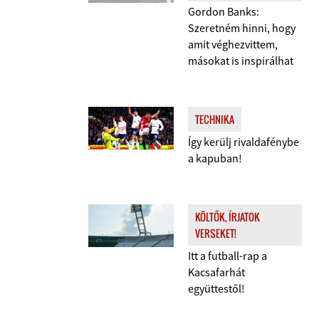
Gordon Banks:
Szeretném hinni, hogy
amit véghezvittem,
másokat is inspirálhat
TECHNIKA
Így kerülj rivaldafénybe
a kapuban!
KÖLTŐK, ÍRJATOK
VERSEKET!
Itt a futball-rap a
Kacsafarhát
együttestől!