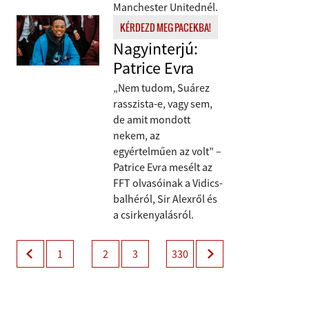
Manchester Unitednél.
KÉRDEZD MEG PACEKBA!
Nagyinterjú:
Patrice Evra
„Nem tudom, Suárez
rasszista-e, vagy sem,
de amit mondott
nekem, az
egyértelműen az volt” –
Patrice Evra mesélt az
FFT olvasóinak a Vidics-
balhéról, Sir Alexről és
a csirkenyalásról.
1
2
3
330