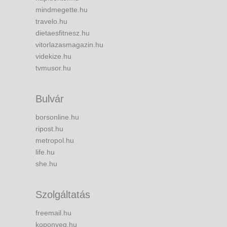
mindmegette.hu
travelo.hu
dietaesfitnesz.hu
vitorlazasmagazin.hu
videkize.hu
tvmusor.hu
Bulvár
borsonline.hu
ripost.hu
metropol.hu
life.hu
she.hu
Szolgáltatás
freemail.hu
koponyeg.hu