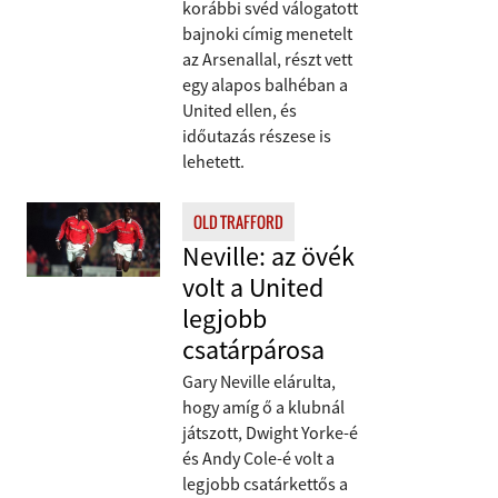
korábbi svéd válogatott
bajnoki címig menetelt
az Arsenallal, részt vett
egy alapos balhéban a
United ellen, és
időutazás részese is
lehetett.
OLD TRAFFORD
Neville: az övék
volt a United
legjobb
csatárpárosa
Gary Neville elárulta,
hogy amíg ő a klubnál
játszott, Dwight Yorke-é
és Andy Cole-é volt a
legjobb csatárkettős a