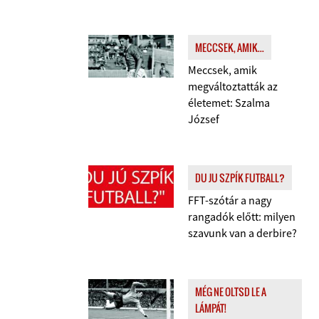
MECCSEK, AMIK...
Meccsek, amik
megváltoztatták az
életemet: Szalma
József
DU JU SZPÍK FUTBALL?
FFT-szótár a nagy
rangadók előtt: milyen
szavunk van a derbire?
MÉG NE OLTSD LE A
LÁMPÁT!