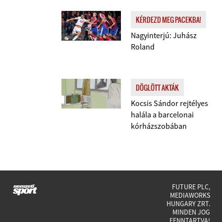
KÉRDEZD MEG PACEKBA!
Nagyinterjú: Juhász
Roland
DÖGLÖTT AKTÁK
Kocsis Sándor rejtélyes
halála a barcelonai
kórházszobában
FUTURE PLC,
MEDIAWORKS
HUNGARY ZRT.
MINDEN JOG
FENNTARTVA!