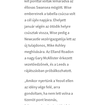
két ponttal voltak lemaradva az
éllovas Swansea mögött. Wise
embereinek a tabella csúcsa volt
a cél újév napjára. Ehelyett
január végén az ötödik helyre
csúsztak vissza, Wise pedig a
Newcastle vezérigazgatója lett az
új tulajdonos, Mike Ashley
meghívására. Az Elland Roadon
a nagy Gary McAllister érkezett
vezetőedzőnek, és a Leeds a
rájátszásban próbálkozhatott.
„Amikor nyertünk a Yeovil ellen
az idény vége felé, arra
gondoltam, ha nem lett volna a
tizenöt pont levonás,