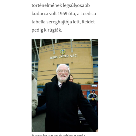
történelmének legsúlyosabb
kudarca volt 1959 óta, a Leeds a
tabella sereghajtója lett, Reidet
pedig kirúgták.
A nyolcvanas években már