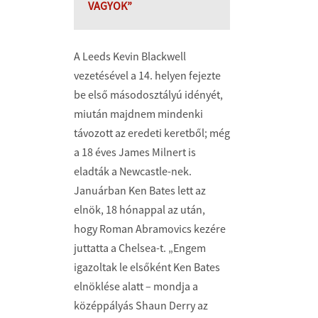
VAGYOK”
A Leeds Kevin Blackwell
vezetésével a 14. helyen fejezte
be első másodosztályú idényét,
miután majdnem mindenki
távozott az eredeti keretből; még
a 18 éves James Milnert is
eladták a Newcastle-nek.
Januárban Ken Bates lett az
elnök, 18 hónappal az után,
hogy Roman Abramovics kezére
juttatta a Chelsea-t. „Engem
igazoltak le elsőként Ken Bates
elnöklése alatt – mondja a
középpályás Shaun Derry az