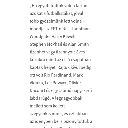
„Ha együtt tudtuk volna tartani
azokat a futballistákat, jóval
több győzelmünk lett volna –
mondja az FFT-nek. – Jonathan
Woodgate, Harry Kewell,
Stephen McPhail és Alan Smith
tizenhét vagy tizennyolc éves
korukra mind az első csapatban
kaptak helyet. Rajtuk kívül pedig
ott volt Rio Ferdinand, Mark
Viduka, Lee Bowyer, Olivier
Dacourt és egy csomó nagyszerű
labdarúgó. A legnagyobbak
mellett sem kellett
szégyenkeznünk, és ezt abban
az idényben be is bizonyítottuk a