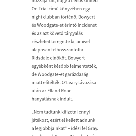
hozzájárult, hogy a Leeds United
On Trial című könyvében egy
night clubban történő, Bowyert
és Woodgate-et érintő incidenst
és az azt követő tárgyalás
részleteit teregette ki, amivel
alaposan felbosszantotta
Ridsdale elnököt. Bowyert
egyébként később felmentették,
de Woodgate-et garázdaság
miatt elítélték. O’Leary távozása
után az Elland Road
hanyatlásnak indult.
„Nem tudtunk kifizetni ennyi
játékost, ezért el kellett adnunk
a legjobbjainkat” – idézi fel Gray.