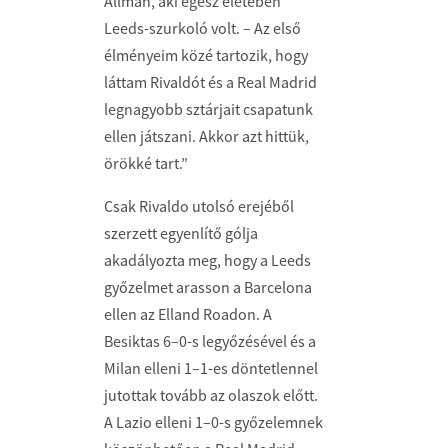
Allman, aki egész életében
Leeds-szurkoló volt. – Az első
élményeim közé tartozik, hogy
láttam Rivaldót és a Real Madrid
legnagyobb sztárjait csapatunk
ellen játszani. Akkor azt hittük,
örökké tart.”
Csak Rivaldo utolsó erejéből
szerzett egyenlítő gólja
akadályozta meg, hogy a Leeds
győzelmet arasson a Barcelona
ellen az Elland Roadon. A
Besiktas 6–0-s legyőzésével és a
Milan elleni 1–1-es döntetlennel
jutottak tovább az olaszok előtt.
A Lazio elleni 1–0-s győzelemnek