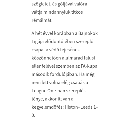
szögletet, és góljával valóra
váltja mindannyiuk titkos
rémálmát.
A hét évvel korábban a Bajnokok
Ligája elődöntőjében szereplő
csapat a védő fejesének
köszönhetően alulmarad falusi
ellenfelével szemben az FA-kupa
második fordulójában. Ha még
nem lett volna elég csapás a
League One-ban szereplés
ténye, akkor itt van a
kegyelemdöfés: Histon–Leeds 1–
0.