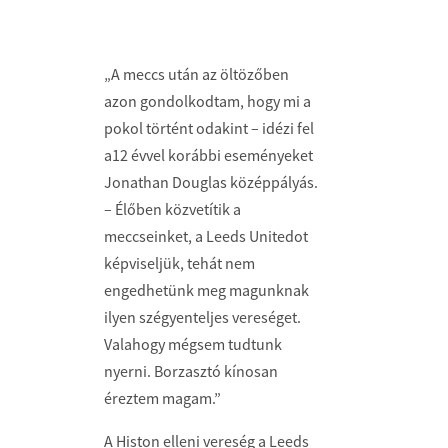
„A meccs után az öltözőben
azon gondolkodtam, hogy mi a
pokol történt odakint – idézi fel
a12 évvel korábbi eseményeket
Jonathan Douglas középpályás.
– Élőben közvetítik a
meccseinket, a Leeds Unitedot
képviseljük, tehát nem
engedhetünk meg magunknak
ilyen szégyenteljes vereséget.
Valahogy mégsem tudtunk
nyerni. Borzasztó kínosan
éreztem magam.”
A Histon elleni vereség a Leeds