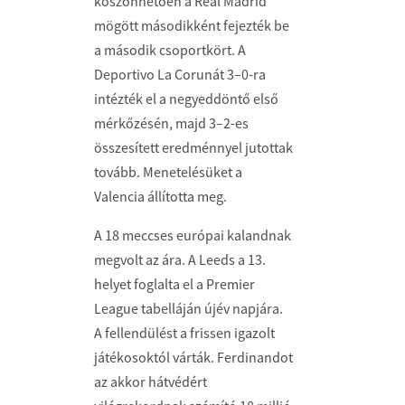
köszönhetően a Real Madrid
mögött másodikként fejezték be
a második csoportkört. A
Deportivo La Corunát 3–0-ra
intézték el a negyeddöntő első
mérkőzésén, majd 3–2-es
összesített eredménnyel jutottak
tovább. Menetelésüket a
Valencia állította meg.
A 18 meccses európai kalandnak
megvolt az ára. A Leeds a 13.
helyet foglalta el a Premier
League tabelláján újév napjára.
A fellendülést a frissen igazolt
játékosoktól várták. Ferdinandot
az akkor hátvédért