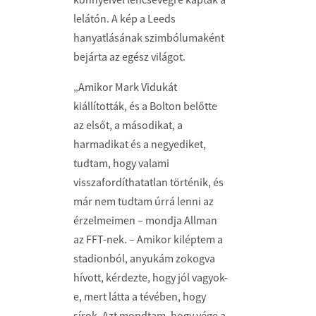
lelátón. A kép a Leeds
hanyatlásának szimbólumaként
bejárta az egész világot.
„Amikor Mark Vidukát
kiállították, és a Bolton belőtte
az elsőt, a másodikat, a
harmadikat és a negyediket,
tudtam, hogy valami
visszafordíthatatlan történik, és
már nem tudtam úrrá lenni az
érzelmeimen – mondja Allman
az FFT-nek. – Amikor kiléptem a
stadionból, anyukám zokogva
hívott, kérdezte, hogy jól vagyok-
e, mert látta a tévében, hogy
sírok. Azt mondtam, hogy vége a