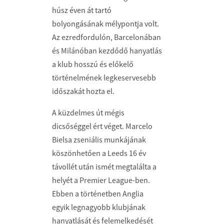
húsz éven át tartó
bolyongásának mélypontja volt.
Az ezredfordulón, Barcelonában
és Milánóban kezdődő hanyatlás
a klub hosszú és előkelő
történelmének legkeservesebb
időszakát hozta el.
A küzdelmes út mégis
dicsőséggel ért véget. Marcelo
Bielsa zseniális munkájának
köszönhetően a Leeds 16 év
távollét után ismét megtalálta a
helyét a Premier League-ben.
Ebben a történetben Anglia
egyik legnagyobb klubjának
hanyatlását és felemelkedését