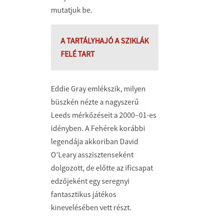
mutatjuk be.
A TARTÁLYHAJÓ A SZIKLÁK
FELÉ TART
Eddie Gray emlékszik, milyen
büszkén nézte a nagyszerű
Leeds mérkőzéseit a 2000–01-es
idényben. A Fehérek korábbi
legendája akkoriban David
O’Leary asszisztenseként
dolgozott, de előtte az ificsapat
edzőjeként egy seregnyi
fantasztikus játékos
kinevelésében vett részt.