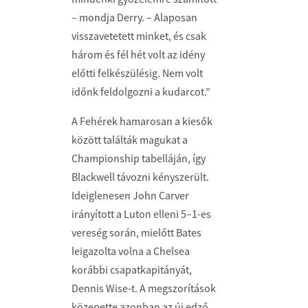
– mondja Derry. – Alaposan
visszavetetett minket, és csak
három és fél hét volt az idény
előtti felkészülésig. Nem volt
időnk feldolgozni a kudarcot.”
A Fehérek hamarosan a kiesők
között találták magukat a
Championship tabelláján, így
Blackwell távozni kényszerült.
Ideiglenesen John Carver
irányított a Luton elleni 5–1-es
vereség során, mielőtt Bates
leigazolta volna a Chelsea
korábbi csapatkapitányát,
Dennis Wise-t. A megszorítások
közepette azonban az új edző