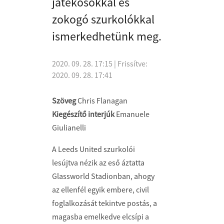
játékosokkal és
zokogó szurkolókkal
ismerkedhetünk meg.
2020. 09. 28. 17:15
| Frissítve:
2020. 09. 28. 17:41
Szöveg
Chris Flanagan
Kiegészítő interjúk
Emanuele
Giulianelli
A Leeds United szurkolói
lesújtva nézik az eső áztatta
Glassworld Stadionban, ahogy
az ellenfél egyik embere, civil
foglalkozását tekintve postás, a
magasba emelkedve elcsípi a