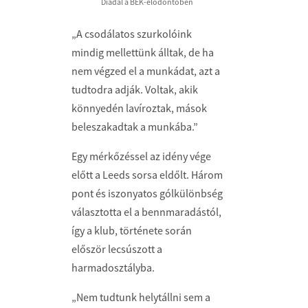
Diadal a BEK-elődöntőben
„A csodálatos szurkolóink
mindig mellettünk álltak, de ha
nem végzed el a munkádat, azt a
tudtodra adják. Voltak, akik
könnyedén lavíroztak, mások
beleszakadtak a munkába.”
Egy mérkőzéssel az idény vége
előtt a Leeds sorsa eldőlt. Három
pont és iszonyatos gólkülönbség
választotta el a bennmaradástól,
így a klub, története során
először lecsúszott a
harmadosztályba.
„Nem tudtunk helytállni sem a