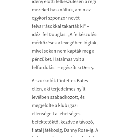
idény előtti felkészülésen a régi
mezeket használtuk, amin az
egykori szponzor nevét
felvarrásokkal takarták ki” –
idézi fel Douglas. „A felkészülési
mérkőzések a levegőben lógtak,
mivel sokan nem kapták meg a
pénzüket. Hatalmas volt a
felfordulás” – egészíti ki Derry.
A szurkolók tüntettek Bates
ellen, aki terjedelmes nyílt
levélben szabadkozott, és
megjelölte a klub igazi
ellenségeit a lehetséges
befektetőktől kezdve a távozó,
fiatal játékosig, Danny Rose-ig. A