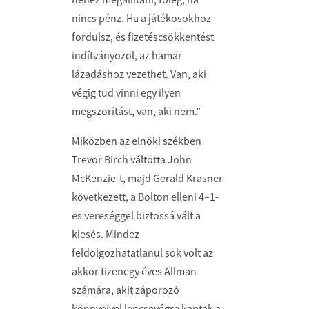
nincs pénz. Ha a játékosokhoz
fordulsz, és fizetéscsökkentést
indítványozol, az hamar
lázadáshoz vezethet. Van, aki
végig tud vinni egy ilyen
megszorítást, van, aki nem.”
Miközben az elnöki székben
Trevor Birch váltotta John
McKenzie-t, majd Gerald Krasner
következett, a Bolton elleni 4–1-
es vereséggel biztossá vált a
kiesés. Mindez
feldolgozhatatlanul sok volt az
akkor tizenegy éves Allman
számára, akit záporozó
könnyeivel lencsevégre kaptak a