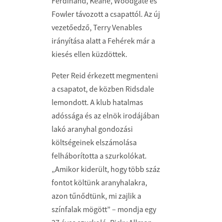
Ferdinand, Keane, Woodgate és
Fowler távozott a csapattól. Az új
vezetőedző, Terry Venables
irányítása alatt a Fehérek már a
kiesés ellen küzdöttek.
Peter Reid érkezett megmenteni
a csapatot, de közben Ridsdale
lemondott. A klub hatalmas
adóssága és az elnök irodájában
lakó aranyhal gondozási
költségeinek elszámolása
felháborította a szurkolókat.
„Amikor kiderült, hogy több száz
fontot költünk aranyhalakra,
azon tűnődtünk, mi zajlik a
színfalak mögött” – mondja egy