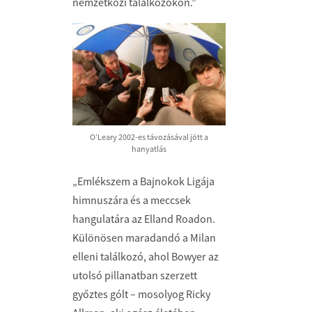
nemzetközi találkozókon.”
O’Leary 2002-es távozásával jött a
hanyatlás
„Emlékszem a Bajnokok Ligája
himnuszára és a meccsek
hangulatára az Elland Roadon.
Különösen maradandó a Milan
elleni találkozó, ahol Bowyer az
utolsó pillanatban szerzett
győztes gólt – mosolyog Ricky