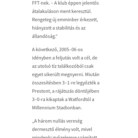
FFT-nek. – A klub éppen jelentős
átalakuláson ment keresztül.
Rengeteg új emminber érkezett,
hiányzott a stabilitás és az
állandóság.”
A következő, 2005–06-os
idényben a feljutás volt a cél, de
az utolsó tíz találkozóból csak
egyet sikerült megnyerni. Miután
összesítésben 3–1-re legyőzték a
Prestont, a rájátszás döntőjében
3–0-ra kikaptak a Watfordtól a
Millennium Stadionban.
„A három nullás vereség
dermesztő élmény volt, mivel
mindenki győzelemre számított