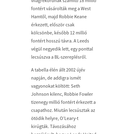
világrekordnak számító 18 millió
fontért vásárolták meg a West
Hamtől, majd Robbie Keane
érkezett, először csak
kölcsönbe, később 12 millió
fontért hosszú távra. A Leeds
végül negyedik lett, egy ponttal
lecsúszva a BL-szereplésről.
A tabella élén állt 2002 újév
napján, de addigra ismét
vagyonokat költött: Seth
Johnson kilenc, Robbie Fowler
tizenegy millió fontért érkezett a
csapathoz. Miután lecsúsztak az
ötödik helyre, O’Leary-t
kirúgták. Távozásához