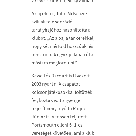
27 éves szurkoló, Ricky Allman.
Az új elnök, John McKenzie
sziklák felé sodródó
tartályhajóhoz hasonlította a
klubot. „Az a baj a tankerekkel,
hogy két mérföld hosszúak, és
nem tudnak egyik pillanatról a
másikra megfordulni.”
Kewell és Dacourt is távozott
2003 nyarán. A csapatot
kölcsönjátékosokkal töltötték
fel, köztük volt a gyenge
teljesítményt nyújtó Roque
Júnior is. A frissen feljutott
Portsmouth elleni 6–1-es
vereséget követően, ami a klub