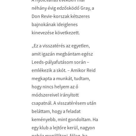
néhány évig edzősködő Gray, a
Don Revie-korszak kétszeres
bajnokának ideiglenes
kinevezése következett.
„Ez a visszatérés az egyetlen,
amit igazán megbántam egész
Leeds-pályafutásom során –
emlékezik a skót. – Amikor Reid
megkapta a munkát, tudtam,
hogy nincs helyem az ő
módszereivel irányított
csapatnál. A visszatérésem után
beláttam, hogy a feladat
keményebb, mint gondoltam. Ha
egy klub a lejtőre kerül, nagyon
nehéz megállítani, főleg, ha