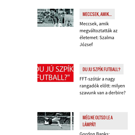
MECCSEK, AMIK...
Meccsek, amik
megváltoztatták az
életemet: Szalma
József
DU JU SZPÍK FUTBALL?
FFT-szótár a nagy
rangadók előtt: milyen
szavunk van a derbire?
MÉG NE OLTSD LE A
LÁMPÁT!
Gordon Banks: