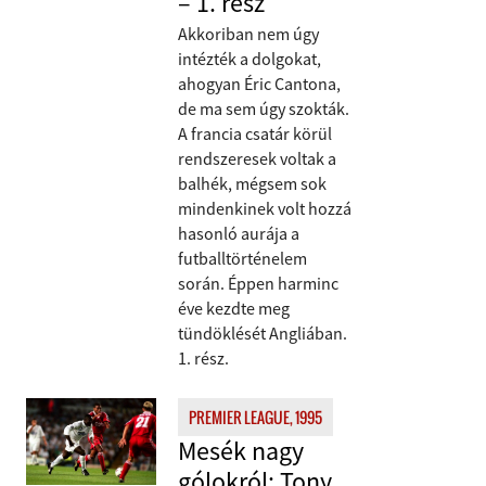
– 1. rész
Akkoriban nem úgy
intézték a dolgokat,
ahogyan Éric Cantona,
de ma sem úgy szokták.
A francia csatár körül
rendszeresek voltak a
balhék, mégsem sok
mindenkinek volt hozzá
hasonló aurája a
futballtörténelem
során. Éppen harminc
éve kezdte meg
tündöklését Angliában.
1. rész.
PREMIER LEAGUE, 1995
Mesék nagy
gólokról: Tony