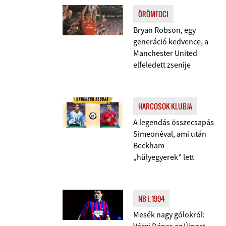
ÖRÖMFOCI
Bryan Robson, egy
generáció kedvence, a
Manchester United
elfeledett zsenije
HARCOSOK KLUBJA
A legendás összecsapás
Simeonéval, ami után
Beckham
„hülyegyerek” lett
NB I, 1994
Mesék nagy gólokról: