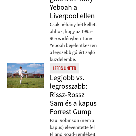
Yeboah a
Liverpool ellen
Csak néhány hét kellett
ahhoz, hogy az 1995–
96-os idényben Tony
Yeboah bejelentkezzen
a legszebb gólért zajló
küzdelembe.
LEEDS UNITED
Legjobb vs.
legrosszabb:
Rissz-Rossz
Sam és a kapus
Forrest Gump
Paul Robinson (nem a
kapus) elevenítette fel
Elland Road-i emlékeit.