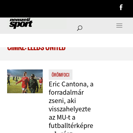
CÍMKE: LEEDS UNITED
ÖRÖMFOCI
Eric Cantona, a
forradalmár
zseni, aki
visszahelyezte
az MU-t a
futballtérképre