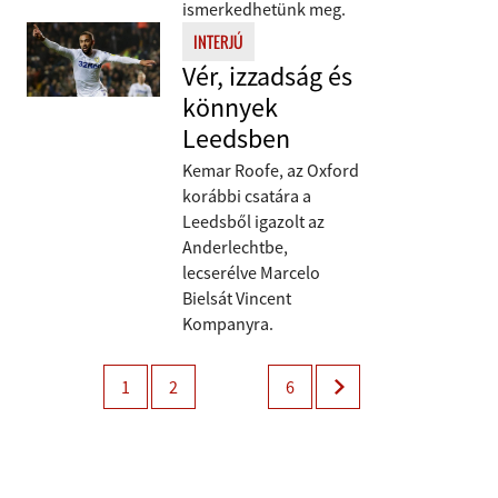
ismerkedhetünk meg.
INTERJÚ
Vér, izzadság és
könnyek
Leedsben
Kemar Roofe, az Oxford
korábbi csatára a
Leedsből igazolt az
Anderlechtbe,
lecserélve Marcelo
Bielsát Vincent
Kompanyra.
1
2
6