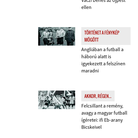
Váczi Dénes az Újpest
ellen
TÖRTÉNET A FÉNYKÉP
MÖGÖTT
Angliában a futball a
háború alatt is
igyekezett a felszínen
maradni
AKKOR, RÉGEN...
Felcsillant a remény,
avagy a magyar futball
ígéretei: ifi Eb-arany
Bicskeivel