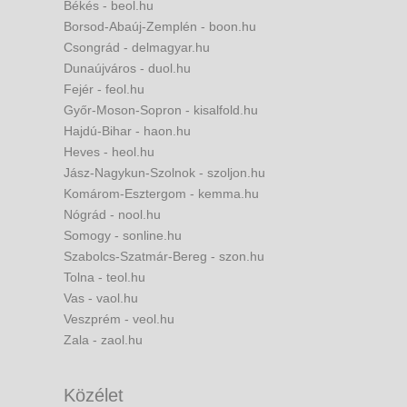
Békés - beol.hu
Borsod-Abaúj-Zemplén - boon.hu
Csongrád - delmagyar.hu
Dunaújváros - duol.hu
Fejér - feol.hu
Győr-Moson-Sopron - kisalfold.hu
Hajdú-Bihar - haon.hu
Heves - heol.hu
Jász-Nagykun-Szolnok - szoljon.hu
Komárom-Esztergom - kemma.hu
Nógrád - nool.hu
Somogy - sonline.hu
Szabolcs-Szatmár-Bereg - szon.hu
Tolna - teol.hu
Vas - vaol.hu
Veszprém - veol.hu
Zala - zaol.hu
Közélet