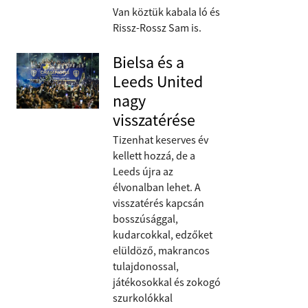
Van köztük kabala ló és
Rissz-Rossz Sam is.
Bielsa és a
Leeds United
nagy
visszatérése
Tizenhat keserves év
kellett hozzá, de a
Leeds újra az
élvonalban lehet. A
visszatérés kapcsán
bosszúsággal,
kudarcokkal, edzőket
elüldöző, makrancos
tulajdonossal,
játékosokkal és zokogó
szurkolókkal