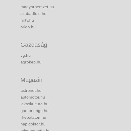
magyarnemzet.hu
szabadfold.hu
hirtv.hu
origo.hu
Gazdaság
vg.hu
agrokep.hu
Magazin
astronet.hu
automotor.hu
lakaskultura.hu
gamer.origo.hu
likebalaton.hu
napidoktor.hu
mindmegette.hu