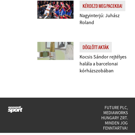
KÉRDEZD MEG PACEKBA!
Nagyinterjú: Juhász
Roland
DÖGLÖTT AKTÁK
Kocsis Sándor rejtélyes
halála a barcelonai
kórházszobában
FUTURE PLC,
MEDIAWORKS
HUNGARY ZRT.
MINDEN JOG
FENNTARTVA!