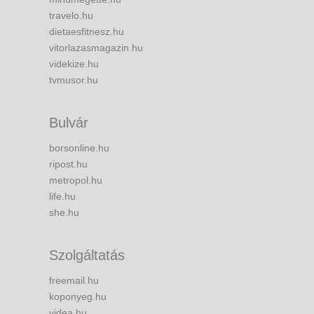
travelo.hu
dietaesfitnesz.hu
vitorlazasmagazin.hu
videkize.hu
tvmusor.hu
Bulvár
borsonline.hu
ripost.hu
metropol.hu
life.hu
she.hu
Szolgáltatás
freemail.hu
koponyeg.hu
videa.hu