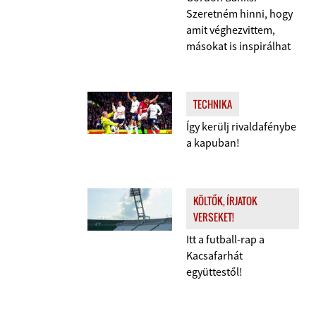
Szeretném hinni, hogy
amit véghezvittem,
másokat is inspirálhat
TECHNIKA
Így kerülj rivaldafénybe
a kapuban!
KÖLTŐK, ÍRJATOK
VERSEKET!
Itt a futball-rap a
Kacsafarhát
együttestől!