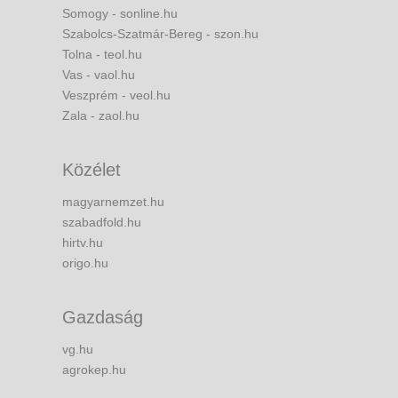
Somogy - sonline.hu
Szabolcs-Szatmár-Bereg - szon.hu
Tolna - teol.hu
Vas - vaol.hu
Veszprém - veol.hu
Zala - zaol.hu
Közélet
magyarnemzet.hu
szabadfold.hu
hirtv.hu
origo.hu
Gazdaság
vg.hu
agrokep.hu