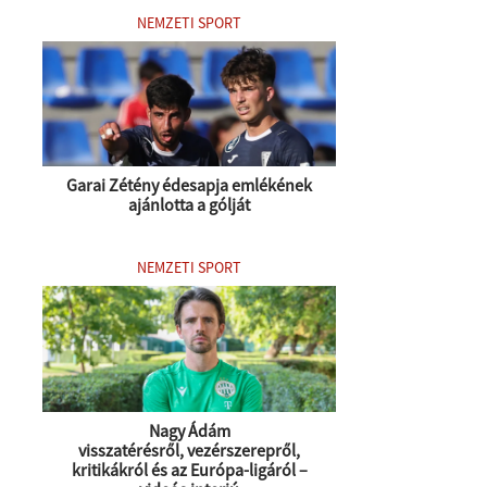
NEMZETI SPORT
Garai Zétény édesapja emlékének
ajánlotta a gólját
NEMZETI SPORT
Nagy Ádám
visszatérésről, vezérszerepről,
kritikákról és az Európa-ligáról –