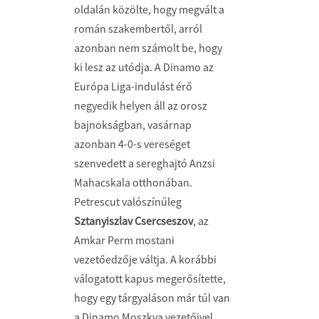
oldalán közölte, hogy megvált a
román szakembertől, arról
azonban nem számolt be, hogy
ki lesz az utódja. A Dinamo az
Európa Liga-indulást érő
negyedik helyen áll az orosz
bajnokságban, vasárnap
azonban 4-0-s vereséget
szenvedett a sereghajtó Anzsi
Mahacskala otthonában.
Petrescut valószínűleg
Sztanyiszlav Csercseszov
, az
Amkar Perm mostani
vezetőedzője váltja. A korábbi
válogatott kapus megerősítette,
hogy egy tárgyaláson már túl van
a Dinamo Moszkva vezetőivel.