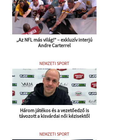
„Az NFL más világ!” – exkluzív interjú
Andre Carterrel
NEMZETI SPORT
Három játékos és a vezetőedző is
távozott a kisvárdai női kézisektől
NEMZETI SPORT