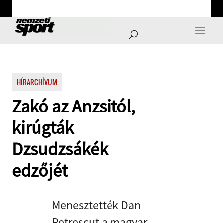
HÍRARCHÍVUM
Zakó az Anzsitól,
kirúgták
Dzsudzsákék
edzőjét
Menesztették Dan
Petrescut a magyar