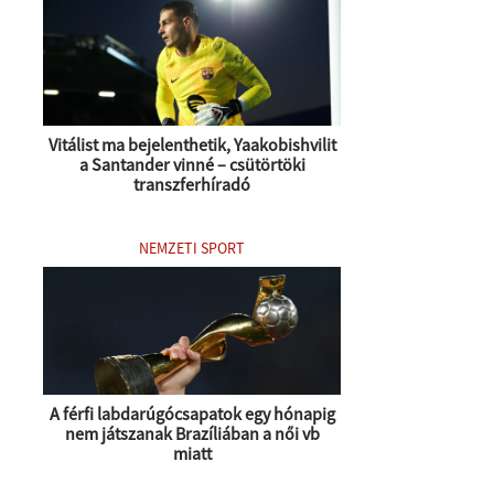
Vitálist ma bejelenthetik, Yaakobishvilit
a Santander vinné – csütörtöki
transzferhíradó
NEMZETI SPORT
A férfi labdarúgócsapatok egy hónapig
nem játszanak Brazíliában a női vb
miatt