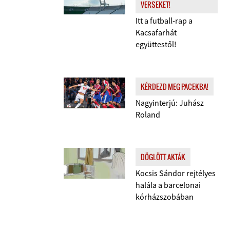
VERSEKET!
Itt a futball-rap a
Kacsafarhát
együttestől!
KÉRDEZD MEG PACEKBA!
Nagyinterjú: Juhász
Roland
DÖGLÖTT AKTÁK
Kocsis Sándor rejtélyes
halála a barcelonai
kórházszobában