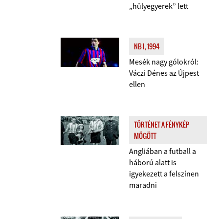
„hülyegyerek” lett
NB I, 1994
Mesék nagy gólokról:
Váczi Dénes az Újpest
ellen
TÖRTÉNET A FÉNYKÉP
MÖGÖTT
Angliában a futball a
háború alatt is
igyekezett a felszínen
maradni