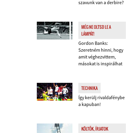
szavunk van a derbire?
MÉG NE OLTSD LE A
LÁMPÁT!
Gordon Banks:
Szeretném hinni, hogy
amit véghezvittem,
másokat is inspirálhat
TECHNIKA
Így kerülj rivaldafénybe
a kapuban!
KÖLTŐK, ÍRJATOK