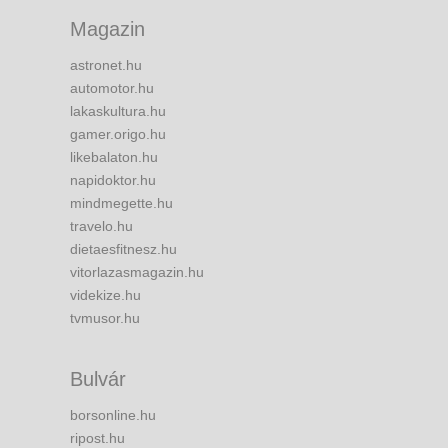
Magazin
astronet.hu
automotor.hu
lakaskultura.hu
gamer.origo.hu
likebalaton.hu
napidoktor.hu
mindmegette.hu
travelo.hu
dietaesfitnesz.hu
vitorlazasmagazin.hu
videkize.hu
tvmusor.hu
Bulvár
borsonline.hu
ripost.hu