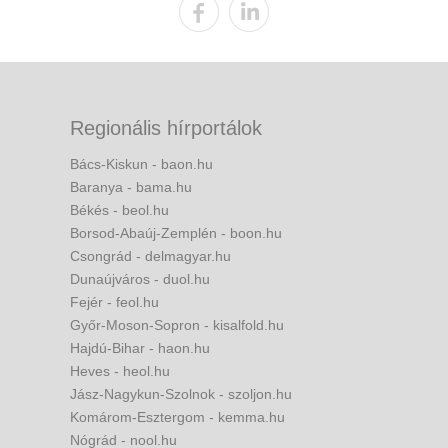
Regionális hírportálok
Bács-Kiskun - baon.hu
Baranya - bama.hu
Békés - beol.hu
Borsod-Abaúj-Zemplén - boon.hu
Csongrád - delmagyar.hu
Dunaújváros - duol.hu
Fejér - feol.hu
Győr-Moson-Sopron - kisalfold.hu
Hajdú-Bihar - haon.hu
Heves - heol.hu
Jász-Nagykun-Szolnok - szoljon.hu
Komárom-Esztergom - kemma.hu
Nógrád - nool.hu