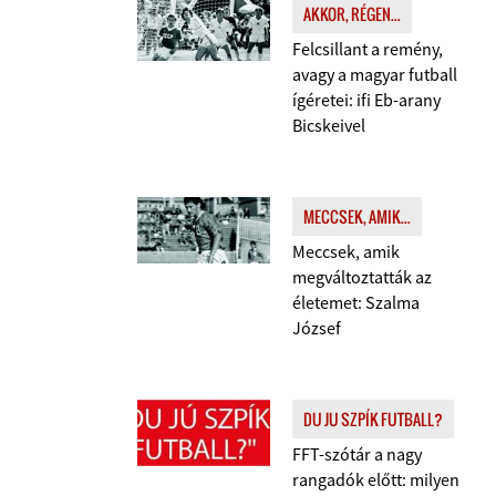
AKKOR, RÉGEN...
Felcsillant a remény,
avagy a magyar futball
ígéretei: ifi Eb-arany
Bicskeivel
MECCSEK, AMIK...
Meccsek, amik
megváltoztatták az
életemet: Szalma
József
DU JU SZPÍK FUTBALL?
FFT-szótár a nagy
rangadók előtt: milyen