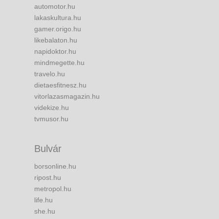
automotor.hu
lakaskultura.hu
gamer.origo.hu
likebalaton.hu
napidoktor.hu
mindmegette.hu
travelo.hu
dietaesfitnesz.hu
vitorlazasmagazin.hu
videkize.hu
tvmusor.hu
Bulvár
borsonline.hu
ripost.hu
metropol.hu
life.hu
she.hu