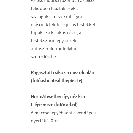
Az esős időben azonban az első
félidőben leáztak ezek a
szalagok a mezekről, így a
második félidőre piros festékkel
fújták le a kritikus részt, a
festékszórót egy közeli
autószerelő-műhelyből
szerezték be.
Ragasztott csíkok a mez oldalán
(fotó:whoateallthepies.tv)
Normál esetben így néz ki a
Liége meze (fotó: ad.nl)
A meccset egyébként a vendégek
nyerték 1-0-ra.