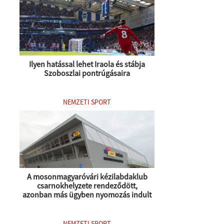
Ilyen hatással lehet Iraola és stábja
Szoboszlai pontrúgásaira
NEMZETI SPORT
A mosonmagyaróvári kézilabdaklub
csarnokhelyzete rendeződött,
azonban más ügyben nyomozás indult
NEMZETI SPORT