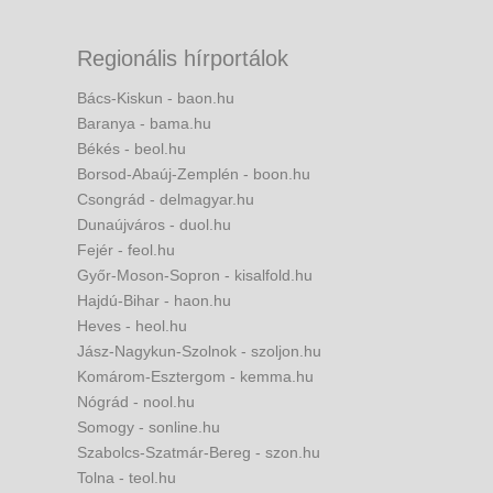
Regionális hírportálok
Bács-Kiskun - baon.hu
Baranya - bama.hu
Békés - beol.hu
Borsod-Abaúj-Zemplén - boon.hu
Csongrád - delmagyar.hu
Dunaújváros - duol.hu
Fejér - feol.hu
Győr-Moson-Sopron - kisalfold.hu
Hajdú-Bihar - haon.hu
Heves - heol.hu
Jász-Nagykun-Szolnok - szoljon.hu
Komárom-Esztergom - kemma.hu
Nógrád - nool.hu
Somogy - sonline.hu
Szabolcs-Szatmár-Bereg - szon.hu
Tolna - teol.hu