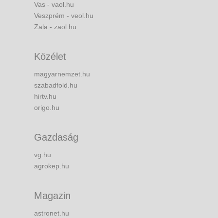
Vas - vaol.hu
Veszprém - veol.hu
Zala - zaol.hu
Közélet
magyarnemzet.hu
szabadfold.hu
hirtv.hu
origo.hu
Gazdaság
vg.hu
agrokep.hu
Magazin
astronet.hu