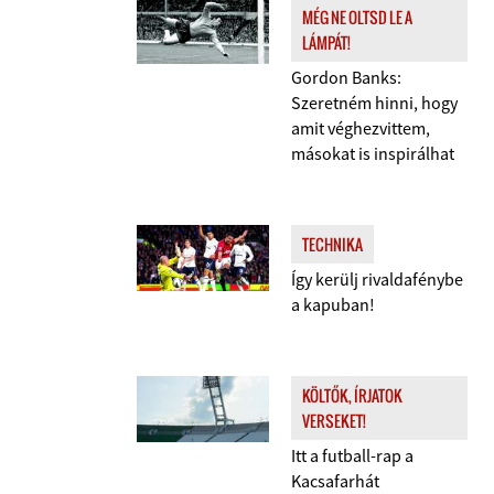
MÉG NE OLTSD LE A
LÁMPÁT!
Gordon Banks:
Szeretném hinni, hogy
amit véghezvittem,
másokat is inspirálhat
TECHNIKA
Így kerülj rivaldafénybe
a kapuban!
KÖLTŐK, ÍRJATOK
VERSEKET!
Itt a futball-rap a
Kacsafarhát