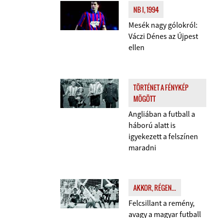
NB I, 1994
Mesék nagy gólokról:
Váczi Dénes az Újpest
ellen
TÖRTÉNET A FÉNYKÉP
MÖGÖTT
Angliában a futball a
háború alatt is
igyekezett a felszínen
maradni
AKKOR, RÉGEN...
Felcsillant a remény,
avagy a magyar futball