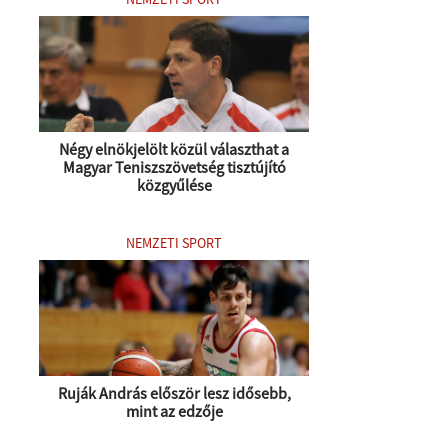
Négy elnökjelölt közül választhat a
Magyar Teniszszövetség tisztújító
közgyűlése
NEMZETI SPORT
Ruják András először lesz idősebb,
mint az edzője