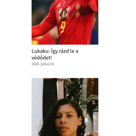
Lukaku: Így rázd le a
védődet!
2020. július 03.