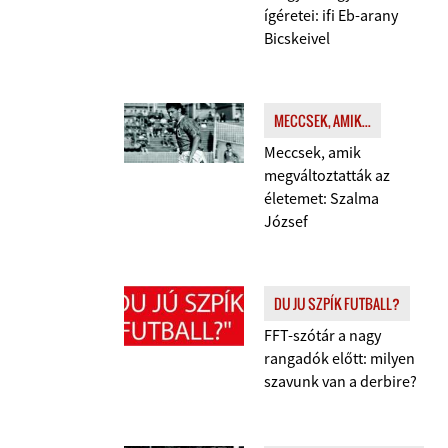
ígéretei: ifi Eb-arany
Bicskeivel
MECCSEK, AMIK...
Meccsek, amik
megváltoztatták az
életemet: Szalma
József
DU JU SZPÍK FUTBALL?
FFT-szótár a nagy
rangadók előtt: milyen
szavunk van a derbire?