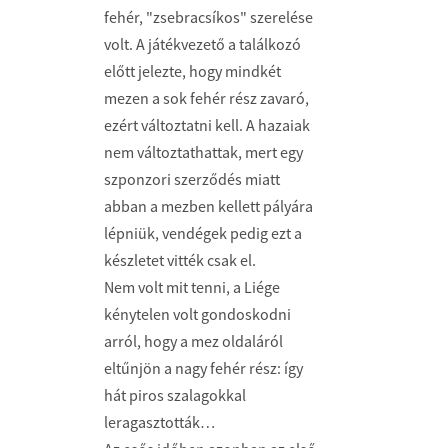
fehér, "zsebracsíkos" szerelése
volt. A játékvezető a találkozó
előtt jelezte, hogy mindkét
mezen a sok fehér rész zavaró,
ezért változtatni kell. A hazaiak
nem változtathattak, mert egy
szponzori szerződés miatt
abban a mezben kellett pályára
lépniük, vendégek pedig ezt a
készletet vitték csak el.
Nem volt mit tenni, a Liége
kénytelen volt gondoskodni
arról, hogy a mez oldaláról
eltűnjön a nagy fehér rész: így
hát piros szalagokkal
leragasztották…