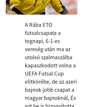
A Rába ETO
futsalcsapata a
tegnapi, 6-1-es
vereség után ma az
utolsó szalmaszálba
kapaszkodott volna a
UEFA Futsal Cup
elitkörébe, de az azeri
bajnok jobb csapat a
magyar bajnoknál, És
ezt be is bizonyította.