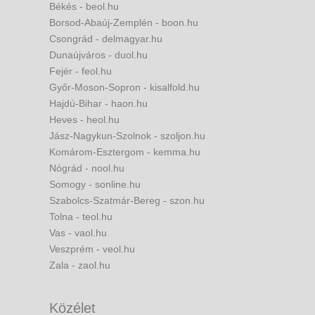
Békés - beol.hu
Borsod-Abaúj-Zemplén - boon.hu
Csongrád - delmagyar.hu
Dunaújváros - duol.hu
Fejér - feol.hu
Győr-Moson-Sopron - kisalfold.hu
Hajdú-Bihar - haon.hu
Heves - heol.hu
Jász-Nagykun-Szolnok - szoljon.hu
Komárom-Esztergom - kemma.hu
Nógrád - nool.hu
Somogy - sonline.hu
Szabolcs-Szatmár-Bereg - szon.hu
Tolna - teol.hu
Vas - vaol.hu
Veszprém - veol.hu
Zala - zaol.hu
Közélet