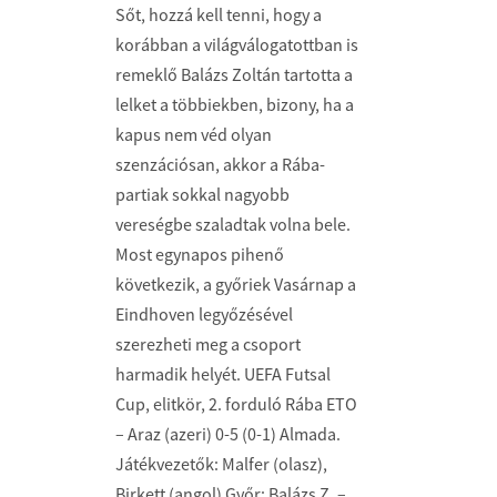
Sőt, hozzá kell tenni, hogy a
korábban a világválogatottban is
remeklő Balázs Zoltán tartotta a
lelket a többiekben, bizony, ha a
kapus nem véd olyan
szenzációsan, akkor a Rába-
partiak sokkal nagyobb
vereségbe szaladtak volna bele.
Most egynapos pihenő
következik, a győriek Vasárnap a
Eindhoven legyőzésével
szerezheti meg a csoport
harmadik helyét. UEFA Futsal
Cup, elitkör, 2. forduló Rába ETO
– Araz (azeri) 0-5 (0-1) Almada.
Játékvezetők: Malfer (olasz),
Birkett (angol) Győr: Balázs Z. –