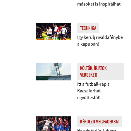
másokat is inspirálhat
TECHNIKA
Így kerülj rivaldafénybe
a kapuban!
KÖLTŐK, ÍRJATOK
VERSEKET!
Itt a futball-rap a
Kacsafarhát
együttestől!
KÉRDEZD MEG PACEKBA!
Nagyinterjú: Juhász