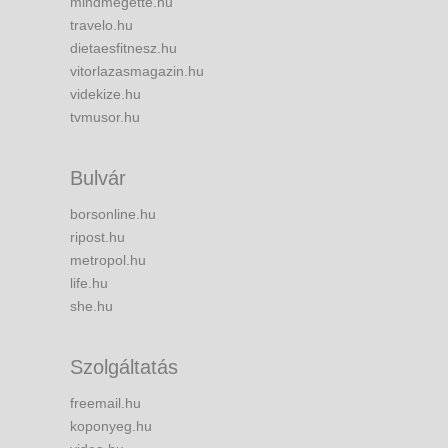
mindmegette.hu
travelo.hu
dietaesfitnesz.hu
vitorlazasmagazin.hu
videkize.hu
tvmusor.hu
Bulvár
borsonline.hu
ripost.hu
metropol.hu
life.hu
she.hu
Szolgáltatás
freemail.hu
koponyeg.hu