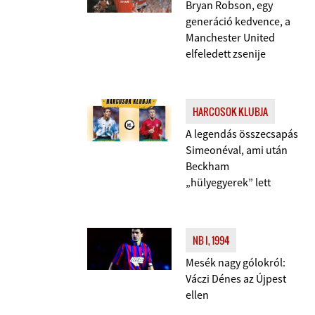
Bryan Robson, egy
generáció kedvence, a
Manchester United
elfeledett zsenije
HARCOSOK KLUBJA
A legendás összecsapás
Simeonéval, ami után
Beckham
„hülyegyerek” lett
NB I, 1994
Mesék nagy gólokról:
Váczi Dénes az Újpest
ellen