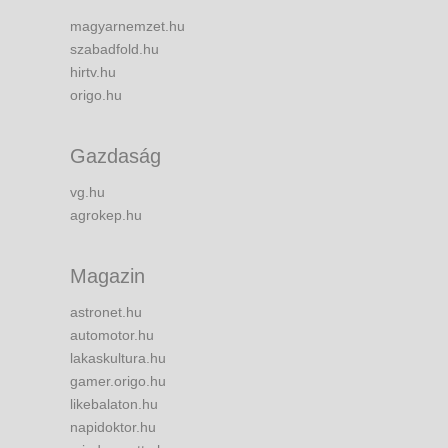
magyarnemzet.hu
szabadfold.hu
hirtv.hu
origo.hu
Gazdaság
vg.hu
agrokep.hu
Magazin
astronet.hu
automotor.hu
lakaskultura.hu
gamer.origo.hu
likebalaton.hu
napidoktor.hu