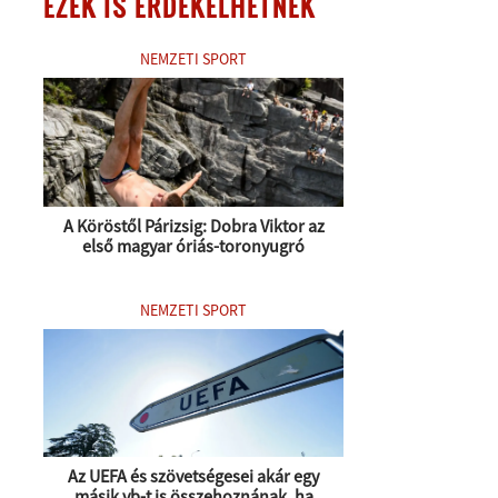
EZEK IS ÉRDEKELHETNEK
NEMZETI SPORT
A Köröstől Párizsig: Dobra Viktor az
első magyar óriás-toronyugró
NEMZETI SPORT
Az UEFA és szövetségesei akár egy
másik vb-t is összehoznának, ha