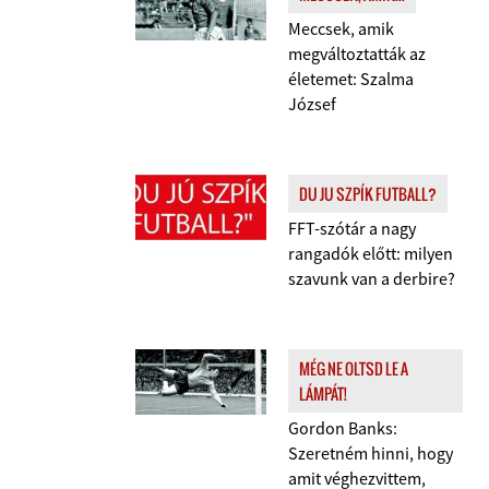
Meccsek, amik
megváltoztatták az
életemet: Szalma
József
DU JU SZPÍK FUTBALL?
FFT-szótár a nagy
rangadók előtt: milyen
szavunk van a derbire?
MÉG NE OLTSD LE A
LÁMPÁT!
Gordon Banks:
Szeretném hinni, hogy
amit véghezvittem,