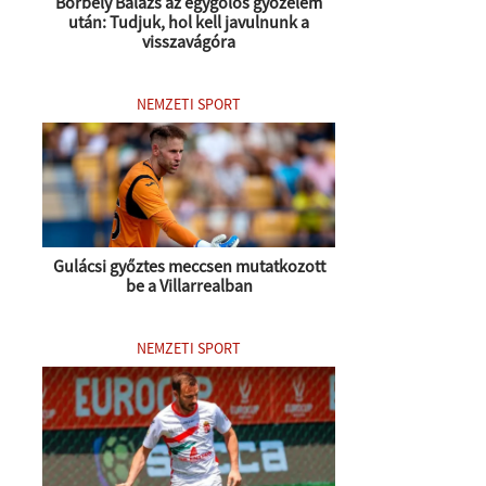
Borbély Balázs az egygólos győzelem
után: Tudjuk, hol kell javulnunk a
visszavágóra
NEMZETI SPORT
Gulácsi győztes meccsen mutatkozott
be a Villarrealban
NEMZETI SPORT