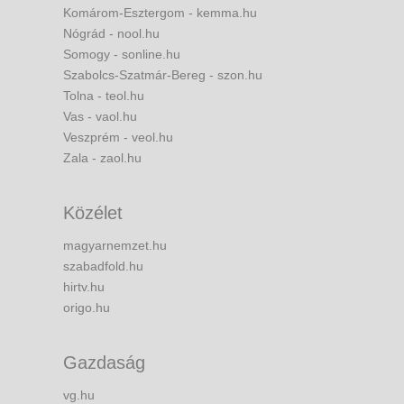
Komárom-Esztergom - kemma.hu
Nógrád - nool.hu
Somogy - sonline.hu
Szabolcs-Szatmár-Bereg - szon.hu
Tolna - teol.hu
Vas - vaol.hu
Veszprém - veol.hu
Zala - zaol.hu
Közélet
magyarnemzet.hu
szabadfold.hu
hirtv.hu
origo.hu
Gazdaság
vg.hu