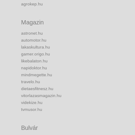
agrokep.hu
Magazin
astronet.hu
automotor.hu
lakaskultura.hu
gamer.origo.hu
likebalaton.hu
napidoktor.hu
mindmegette.hu
travelo.hu
dietaesfitnesz.hu
vitorlazasmagazin.hu
videkize.hu
tvmusor.hu
Bulvár