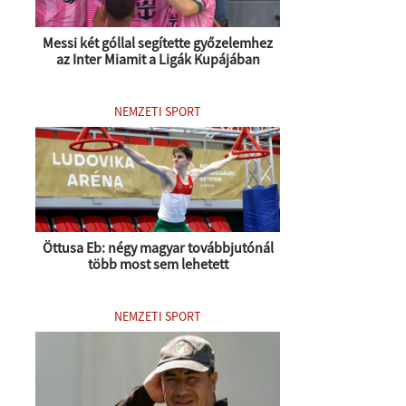
Messi két góllal segítette győzelemhez
az Inter Miamit a Ligák Kupájában
NEMZETI SPORT
Öttusa Eb: négy magyar továbbjutónál
több most sem lehetett
NEMZETI SPORT