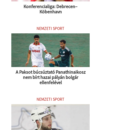
Konferencialiga: Debrecen–
Köbenhavn
NEMZETI SPORT
A Paksot búcsúztató Panathinaikosz
nem bírt hazai pályán bolgár
ellenfelével
NEMZETI SPORT