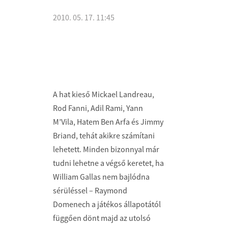
2010. 05. 17. 11:45
A hat kieső Mickael Landreau,
Rod Fanni, Adil Rami, Yann
M’Vila, Hatem Ben Arfa és Jimmy
Briand, tehát akikre számítani
lehetett. Minden bizonnyal már
tudni lehetne a végső keretet, ha
William Gallas nem bajlódna
sérüléssel – Raymond
Domenech a játékos állapotától
függően dönt majd az utolsó