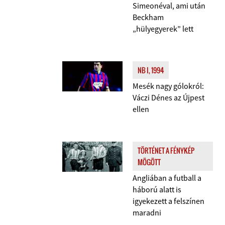
Simeonéval, ami után
Beckham
„hülyegyerek” lett
NB I, 1994
Mesék nagy gólokról:
Váczi Dénes az Újpest
ellen
TÖRTÉNET A FÉNYKÉP
MÖGÖTT
Angliában a futball a
háború alatt is
igyekezett a felszínen
maradni