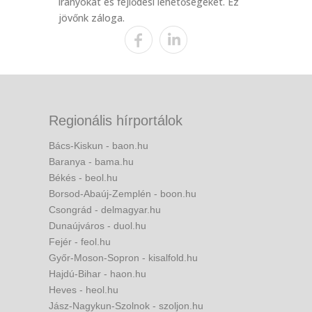
irányokat és fejlődési lehetőségeket. Ez
jövőnk záloga.
Regionális hírportálok
Bács-Kiskun - baon.hu
Baranya - bama.hu
Békés - beol.hu
Borsod-Abaúj-Zemplén - boon.hu
Csongrád - delmagyar.hu
Dunaújváros - duol.hu
Fejér - feol.hu
Győr-Moson-Sopron - kisalfold.hu
Hajdú-Bihar - haon.hu
Heves - heol.hu
Jász-Nagykun-Szolnok - szoljon.hu