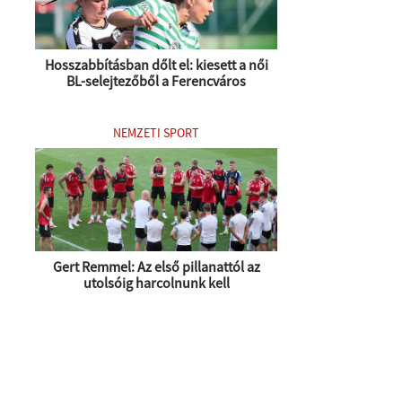
Hosszabbításban dőlt el: kiesett a női
BL-selejtezőből a Ferencváros
NEMZETI SPORT
Gert Remmel: Az első pillanattól az
utolsóig harcolnunk kell