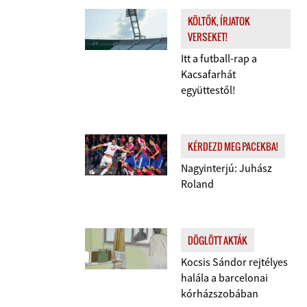
KÖLTŐK, ÍRJATOK
VERSEKET!
Itt a futball-rap a
Kacsafarhát
együttestől!
KÉRDEZD MEG PACEKBA!
Nagyinterjú: Juhász
Roland
DÖGLÖTT AKTÁK
Kocsis Sándor rejtélyes
halála a barcelonai
kórházszobában