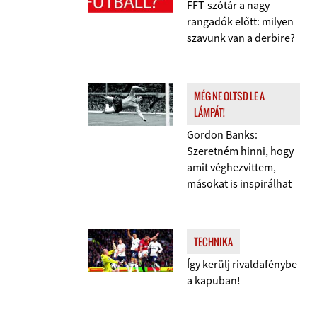
FFT-szótár a nagy
rangadók előtt: milyen
szavunk van a derbire?
MÉG NE OLTSD LE A
LÁMPÁT!
Gordon Banks:
Szeretném hinni, hogy
amit véghezvittem,
másokat is inspirálhat
TECHNIKA
Így kerülj rivaldafénybe
a kapuban!