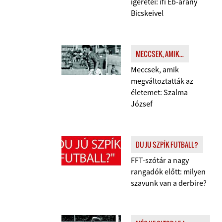
ígéretei: ifi Eb-arany
Bicskeivel
MECCSEK, AMIK...
Meccsek, amik
megváltoztatták az
életemet: Szalma
József
DU JU SZPÍK FUTBALL?
FFT-szótár a nagy
rangadók előtt: milyen
szavunk van a derbire?