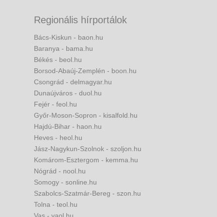
Regionális hírportálok
Bács-Kiskun - baon.hu
Baranya - bama.hu
Békés - beol.hu
Borsod-Abaúj-Zemplén - boon.hu
Csongrád - delmagyar.hu
Dunaújváros - duol.hu
Fejér - feol.hu
Győr-Moson-Sopron - kisalfold.hu
Hajdú-Bihar - haon.hu
Heves - heol.hu
Jász-Nagykun-Szolnok - szoljon.hu
Komárom-Esztergom - kemma.hu
Nógrád - nool.hu
Somogy - sonline.hu
Szabolcs-Szatmár-Bereg - szon.hu
Tolna - teol.hu
Vas - vaol.hu