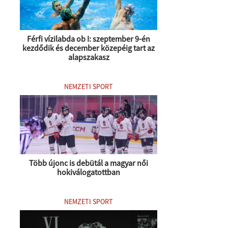
Férfi vízilabda ob I: szeptember 9-én
kezdődik és december közepéig tart az
alapszakasz
NEMZETI SPORT
Több újonc is debütál a magyar női
hokiválogatottban
NEMZETI SPORT