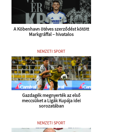
A Köbenhavn ötéves szerződést kötött
Markgráffal – hivatalos
NEMZETI SPORT
Gazdagék megnyerték az első
meccsüket a Ligák Kupája idei
sorozatában
NEMZETI SPORT