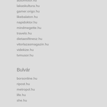
automotor.hu
lakaskultura.hu
gamer.origo.hu
likebalaton.hu
napidoktor.hu
mindmegette.hu
travelo.hu
dietaesfitnesz.hu
vitorlazasmagazin.hu
videkize.hu
tvmusor.hu
Bulvár
borsonline.hu
ripost.hu
metropol.hu
life.hu
she.hu