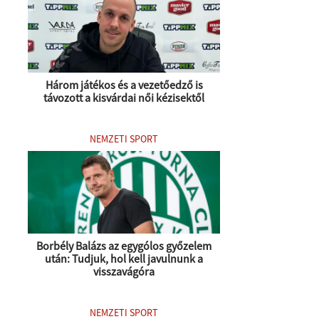
Három játékos és a vezetőedző is
távozott a kisvárdai női kézisektől
NEMZETI SPORT
Borbély Balázs az egygólos győzelem
után: Tudjuk, hol kell javulnunk a
visszavágóra
NEMZETI SPORT