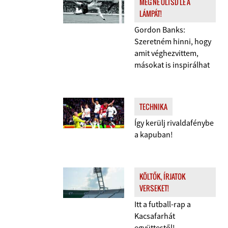
MÉG NE OLTSD LE A
LÁMPÁT!
Gordon Banks:
Szeretném hinni, hogy
amit véghezvittem,
másokat is inspirálhat
TECHNIKA
Így kerülj rivaldafénybe
a kapuban!
KÖLTŐK, ÍRJATOK
VERSEKET!
Itt a futball-rap a
Kacsafarhát
együttestől!