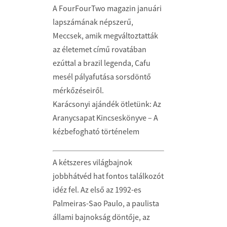
A FourFourTwo magazin januári
lapszámának népszerű,
Meccsek, amik megváltoztatták
az életemet című rovatában
ezúttal a brazil legenda, Cafu
mesél pályafutása sorsdöntő
mérkőzéseiről.
Karácsonyi ajándék ötletünk: Az
Aranycsapat Kincseskönyve – A
kézbefogható történelem
A kétszeres világbajnok
jobbhátvéd hat fontos találkozót
idéz fel. Az első az 1992-es
Palmeiras-Sao Paulo, a paulista
állami bajnokság döntője, az