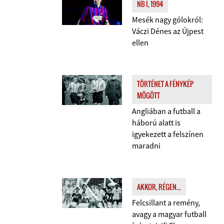
NB I, 1994
Mesék nagy gólokról:
Váczi Dénes az Újpest
ellen
TÖRTÉNET A FÉNYKÉP
MÖGÖTT
Angliában a futball a
háború alatt is
igyekezett a felszínen
maradni
AKKOR, RÉGEN...
Felcsillant a remény,
avagy a magyar futball