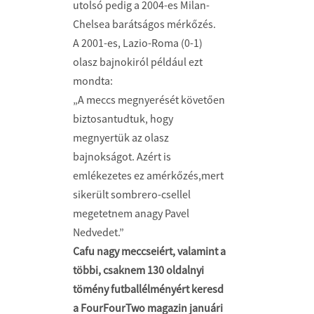
utolsó pedig a 2004-es Milan-
Chelsea barátságos mérkőzés.
A 2001-es, Lazio-Roma (0-1)
olasz bajnokiról például ezt
mondta:
„A meccs megnyerését követően
biztosantudtuk, hogy
megnyertük az olasz
bajnokságot. Azért is
emlékezetes ez amérkőzés,mert
sikerült sombrero-csellel
megetetnem anagy Pavel
Nedvedet.”
Cafu nagy meccseiért, valamint a
többi, csaknem 130 oldalnyi
tömény futballélményért keresd
a FourFourTwo magazin januári