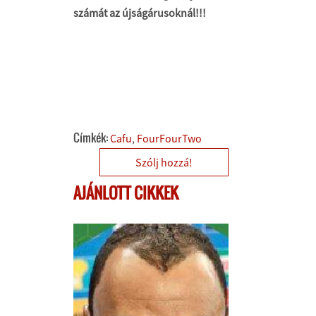
számát az újságárusoknál!!!
Címkék:
Cafu
FourFourTwo
Szólj hozzá!
AJÁNLOTT CIKKEK