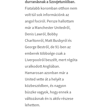
durranásnak a Szovjetunióban.
Fiatalabb koromban otthon nem
volt túl sok információnk az
angol fociról. Persze hallottam
már a Manchester Unitedről,
Denis Lawról, Bobby
Charltonról, Matt Busbyról és
George Bestről, de 91-ben az
emberek többsége csak a
Liverpoolról beszélt, mert régóta
uralkodott Angliában.
Hamarosan azonban már a
United vette át a helyét a
közbeszédben, és nagyon
büszke vagyok, hogy ennek a
változásnak én is aktív részese
lehettem.