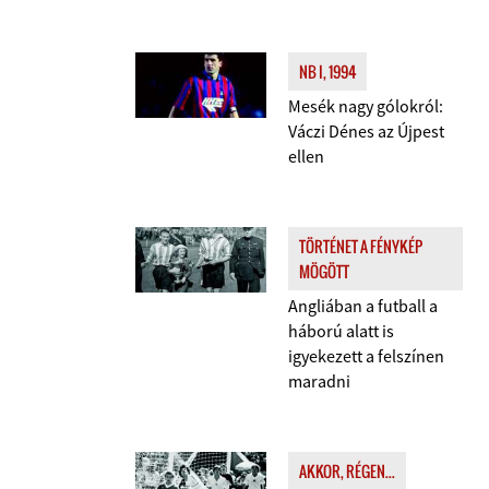
NB I, 1994
Mesék nagy gólokról:
Váczi Dénes az Újpest
ellen
TÖRTÉNET A FÉNYKÉP
MÖGÖTT
Angliában a futball a
háború alatt is
igyekezett a felszínen
maradni
AKKOR, RÉGEN...