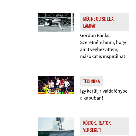
MÉG NE OLTSD LE A
LÁMPÁT!
Gordon Banks:
Szeretném hinni, hogy
amit véghezvittem,
másokat is inspirálhat
TECHNIKA
Így kerülj rivaldafénybe
a kapuban!
KÖLTŐK, ÍRJATOK
VERSEKET!