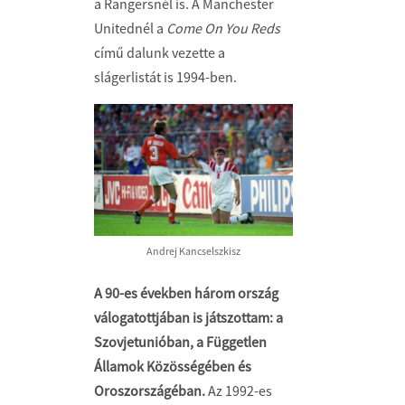
a Rangersnél is. A Manchester
Unitednél a
Come On You Reds
című dalunk vezette a
slágerlistát is 1994-ben.
Andrej Kancselszkisz
A 90-es években három ország
válogatottjában is játszottam: a
Szovjetunióban, a Független
Államok Közösségében és
Oroszországéban.
Az 1992-es