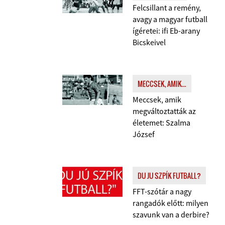
Felcsillant a remény,
avagy a magyar futball
ígéretei: ifi Eb-arany
Bicskeivel
MECCSEK, AMIK...
Meccsek, amik
megváltoztatták az
életemet: Szalma
József
DU JU SZPÍK FUTBALL?
FFT-szótár a nagy
rangadók előtt: milyen
szavunk van a derbire?