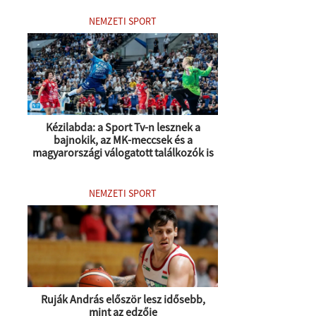
NEMZETI SPORT
Kézilabda: a Sport Tv-n lesznek a
bajnokik, az MK-meccsek és a
magyarországi válogatott találkozók is
NEMZETI SPORT
Ruják András először lesz idősebb,
mint az edzője