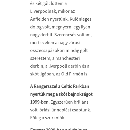
és két gólt lőttem a
Liverpoolnak, mikor az
Anfielden nyertünk. Különleges
dolog volt, megnyerni egy ilyen
nagy derbit. Szerencsés voltam,
mert ezeken a nagy városi
összecsapásokon mindig gólt
szereztem, a manchesteri
derbin, a liverpooli derbin és a
skót ligában, az Old Firmön is.
A Rangersszel a Celtic Parkban
nyertük meg a skót bajnokságot
1999-ben.
Egyszerűen briliáns
volt, óriási ünneplést csaptunk.
Főleg a szurkolók.