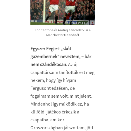
Eric Cantona és Andrej Kancselszkisz a
Manchester Unitednél
Egyszer Fegie-t „skót
gazembernek” neveztem, – bár
nem szándékosan.
Az új
csapattársaim tanították ezt meg
nekem, hogy így hívjam
Fergusont edzésen, de
fogalmam sem volt, mint jelent.
Mindenhol így működik ez, ha
külföldi játékos érkezik a
csapatba, amikor
Oroszországban játszottam, jött