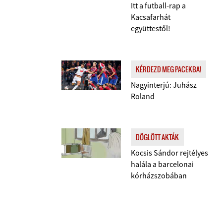
Itt a futball-rap a
Kacsafarhát
együttestől!
KÉRDEZD MEG PACEKBA!
Nagyinterjú: Juhász
Roland
DÖGLÖTT AKTÁK
Kocsis Sándor rejtélyes
halála a barcelonai
kórházszobában