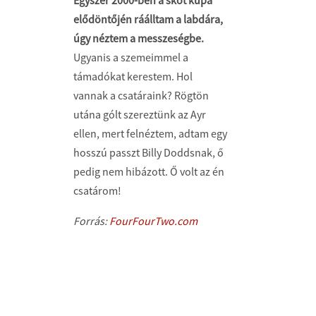
Egyszer 2000-ben a skót kupa
elődöntőjén ráálltam a labdára,
úgy néztem a messzeségbe.
Ugyanis a szemeimmel a
támadókat kerestem. Hol
vannak a csatáraink? Rögtön
utána gólt szereztünk az Ayr
ellen, mert felnéztem, adtam egy
hosszú passzt Billy Doddsnak, ő
pedig nem hibázott. Ő volt az én
csatárom!
Forrás:
FourFourTwo.com