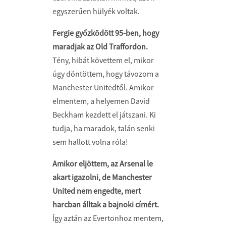
egyszerűen hülyék voltak.
Fergie győzködött 95-ben, hogy
maradjak az Old Traffordon.
Tény, hibát követtem el, mikor
úgy döntöttem, hogy távozom a
Manchester Unitedtől. Amikor
elmentem, a helyemen David
Beckham kezdett el játszani. Ki
tudja, ha maradok, talán senki
sem hallott volna róla!
Amikor eljöttem, az Arsenal le
akart igazolni, de Manchester
United nem engedte, mert
harcban álltak a bajnoki címért.
Így aztán az Evertonhoz mentem,