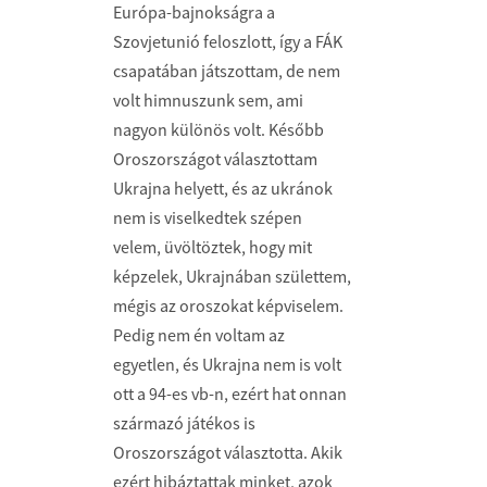
Európa-bajnokságra a
Szovjetunió feloszlott, így a FÁK
csapatában játszottam, de nem
volt himnuszunk sem, ami
nagyon különös volt. Később
Oroszországot választottam
Ukrajna helyett, és az ukránok
nem is viselkedtek szépen
velem, üvöltöztek, hogy mit
képzelek, Ukrajnában születtem,
mégis az oroszokat képviselem.
Pedig nem én voltam az
egyetlen, és Ukrajna nem is volt
ott a 94-es vb-n, ezért hat onnan
származó játékos is
Oroszországot választotta. Akik
ezért hibáztattak minket, azok