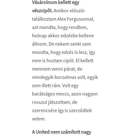
Vásárolnom kellett egy
vészcipőt.
Amikor először
találkoztam Alex Fergusonnal,
azt mondta, hogy rendben,
holnap akkor edzésbe kellene
állnom. De nekem senki sem
mondta, hogy edzés is lesz, így
nem is hoztam cipőt. El kellett
mennem venni párat, de
mindegyik borzalmas volt, egyik
sem illett rám. Volt egy
barátságos meccs, azon nagyon
rosszul játszottam, de
szerencsére így is szerződtek
velem.
A United nem számított nagy