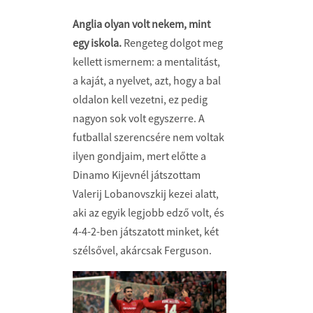
Anglia olyan volt nekem, mint
egy iskola.
Rengeteg dolgot meg
kellett ismernem: a mentalitást,
a kaját, a nyelvet, azt, hogy a bal
oldalon kell vezetni, ez pedig
nagyon sok volt egyszerre. A
futballal szerencsére nem voltak
ilyen gondjaim, mert előtte a
Dinamo Kijevnél játszottam
Valerij Lobanovszkij kezei alatt,
aki az egyik legjobb edző volt, és
4-4-2-ben játszatott minket, két
szélsővel, akárcsak Ferguson.