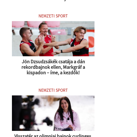
NEMZETI SPORT
Jön Dzsudzsákék csatája a dán
rekordbajnok ellen, Markgráf a
kispadon – íme, a kezdők!
NEMZETI SPORT
Visszatér az olimpiai bajnok curlinges,