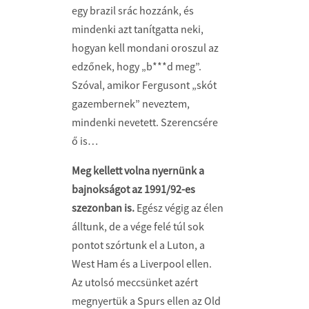
egy brazil srác hozzánk, és
mindenki azt tanítgatta neki,
hogyan kell mondani oroszul az
edzőnek, hogy „b***d meg”.
Szóval, amikor Fergusont „skót
gazembernek” neveztem,
mindenki nevetett. Szerencsére
ő is…
Meg kellett volna nyernünk a
bajnokságot az 1991/92-es
szezonban is.
Egész végig az élen
álltunk, de a vége felé túl sok
pontot szórtunk el a Luton, a
West Ham és a Liverpool ellen.
Az utolsó meccsünket azért
megnyertük a Spurs ellen az Old