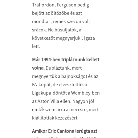
Traffordon, Ferguson pedig
bejött az öltözőbe és azt
mondta: „remek szezon volt
srácok. Ne búsuljatok, a
következőt megnyerjük”. Igaza
lett.
Már 1994-ben tripláznunk kellett
volna.
Dupláztunk, mert
megnyertük a bajnokságot és az
FA-kupát, de elvesztettük a
Ligakupa-döntőt a Wembley-ben
az Aston Villa ellen. Nagyon jól
emlékszem arra a meccsre, mert
kiállítottak kezezésért.
Amikor Eric Cantona lerúgta azt