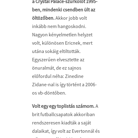
a Crystal Palace-szurkolót 1995-
ben, mindenki csendben ült az
öltözőben.
Akkor jobb volt
inkább nem hangoskodni.
Nagyon kényelmetlen helyzet
volt, különösen Ericnek, mert
utána sokáig eltiltották.
Egyszerűen elvesztette az
önuralmát, de ez sajnos
előfordul néha: Zinedine
Zidane-nal is így történt a 2006-
os vb-döntőben.
Volt egy egy toplistás számom.
A
brit futballcsapatok akkoriban
rendszeresen kiadták a saját
dalaikat, így volt az Evertonnál és