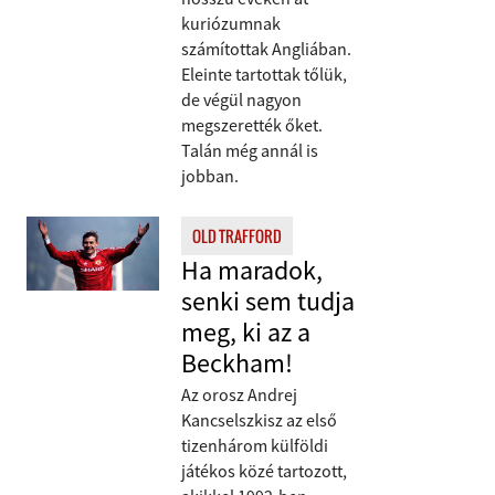
kuriózumnak
számítottak Angliában.
Eleinte tartottak tőlük,
de végül nagyon
megszerették őket.
Talán még annál is
jobban.
OLD TRAFFORD
Ha maradok,
senki sem tudja
meg, ki az a
Beckham!
Az orosz Andrej
Kancselszkisz az első
tizenhárom külföldi
játékos közé tartozott,