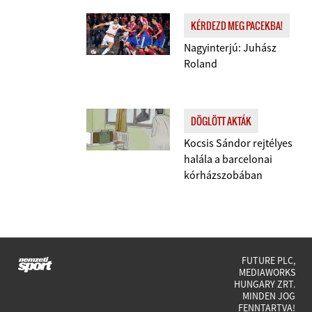
KÉRDEZD MEG PACEKBA!
Nagyinterjú: Juhász
Roland
DÖGLÖTT AKTÁK
Kocsis Sándor rejtélyes
halála a barcelonai
kórházszobában
FUTURE PLC,
MEDIAWORKS
HUNGARY ZRT.
MINDEN JOG
FENNTARTVA!