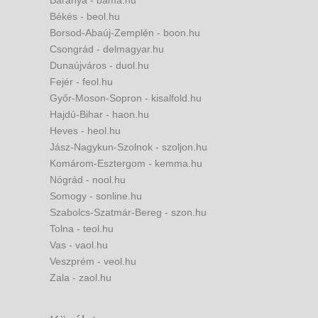
Baranya - bama.hu
Békés - beol.hu
Borsod-Abaúj-Zemplén - boon.hu
Csongrád - delmagyar.hu
Dunaújváros - duol.hu
Fejér - feol.hu
Győr-Moson-Sopron - kisalfold.hu
Hajdú-Bihar - haon.hu
Heves - heol.hu
Jász-Nagykun-Szolnok - szoljon.hu
Komárom-Esztergom - kemma.hu
Nógrád - nool.hu
Somogy - sonline.hu
Szabolcs-Szatmár-Bereg - szon.hu
Tolna - teol.hu
Vas - vaol.hu
Veszprém - veol.hu
Zala - zaol.hu