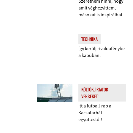
Szeretném hinni, hogy
amit véghezvittem,
másokat is inspirálhat
TECHNIKA
Így kerülj rivaldafénybe
a kapuban!
KÖLTŐK, ÍRJATOK
VERSEKET!
Itt a futball-rap a
Kacsafarhát
együttestől!