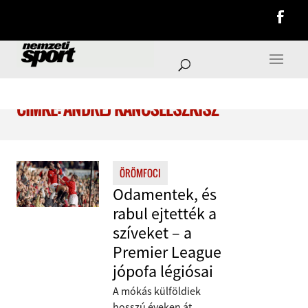
CÍMKE: ANDREJ KANCSELSZKISZ
ÖRÖMFOCI
Odamentek, és
rabul ejtették a
szíveket – a
Premier League
jópofa légiósai
A mókás külföldiek
hosszú éveken át