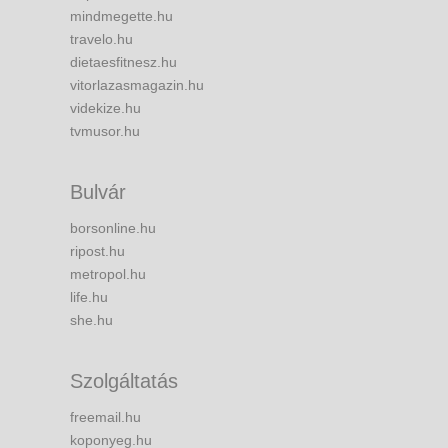
mindmegette.hu
travelo.hu
dietaesfitnesz.hu
vitorlazasmagazin.hu
videkize.hu
tvmusor.hu
Bulvár
borsonline.hu
ripost.hu
metropol.hu
life.hu
she.hu
Szolgáltatás
freemail.hu
koponyeg.hu