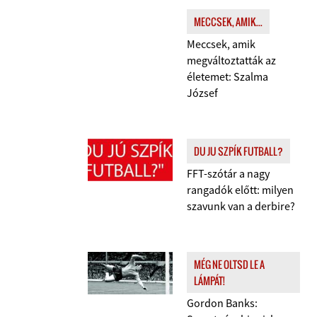
MECCSEK, AMIK...
Meccsek, amik
megváltoztatták az
életemet: Szalma
József
DU JU SZPÍK FUTBALL?
FFT-szótár a nagy
rangadók előtt: milyen
szavunk van a derbire?
MÉG NE OLTSD LE A
LÁMPÁT!
Gordon Banks: