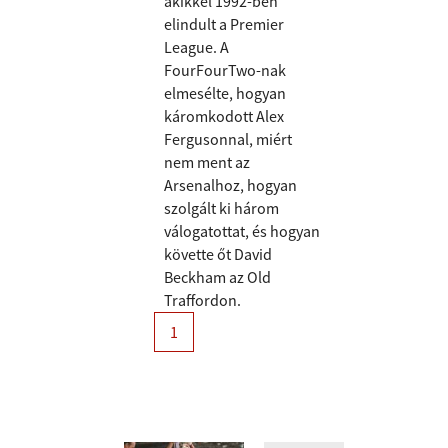
akikkel 1992-ben
elindult a Premier
League. A
FourFourTwo-nak
elmesélte, hogyan
káromkodott Alex
Fergusonnal, miért
nem ment az
Arsenalhoz, hogyan
szolgált ki három
válogatottat, és hogyan
követte őt David
Beckham az Old
Traffordon.
1