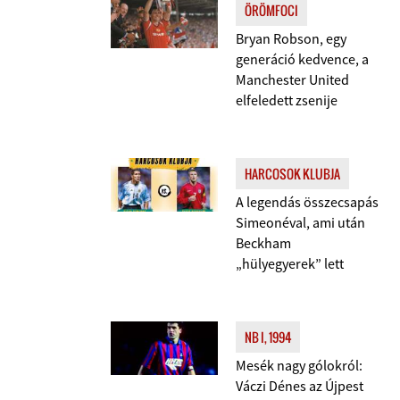
ÖRÖMFOCI
Bryan Robson, egy
generáció kedvence, a
Manchester United
elfeledett zsenije
HARCOSOK KLUBJA
A legendás összecsapás
Simeonéval, ami után
Beckham
„hülyegyerek” lett
NB I, 1994
Mesék nagy gólokról:
Váczi Dénes az Újpest