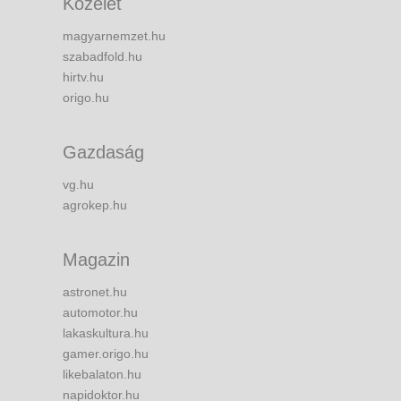
Közélet
magyarnemzet.hu
szabadfold.hu
hirtv.hu
origo.hu
Gazdaság
vg.hu
agrokep.hu
Magazin
astronet.hu
automotor.hu
lakaskultura.hu
gamer.origo.hu
likebalaton.hu
napidoktor.hu