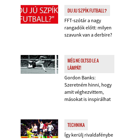
DU JU SZPÍK FUTBALL?
FFT-szótár a nagy
rangadók előtt: milyen
szavunk van a derbire?
MÉG NE OLTSD LE A
LÁMPÁT!
Gordon Banks:
Szeretném hinni, hogy
amit véghezvittem,
másokat is inspirálhat
TECHNIKA
Így kerülj rivaldafénybe