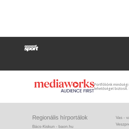
Portfóliónk minőségi
lehetőséget biztosít.
Regionális hírportálok
Vas - v
Veszpr
Bács-Kiskun - baon.hu