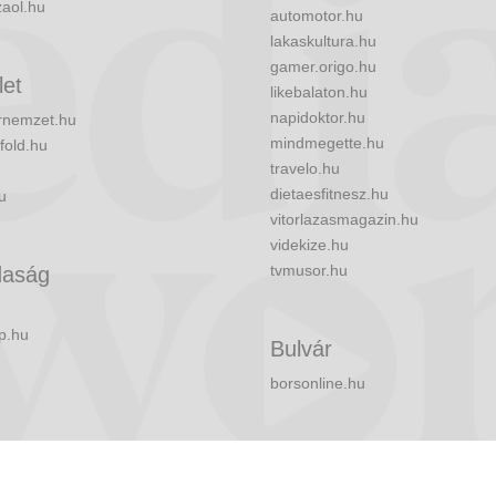
zaol.hu
automotor.hu
lakaskultura.hu
gamer.origo.hu
let
likebalaton.hu
napidoktor.hu
nemzet.hu
mindmegette.hu
fold.hu
travelo.hu
dietaesfitnesz.hu
u
vitorlazasmagazin.hu
videkize.hu
tvmusor.hu
aság
p.hu
Bulvár
borsonline.hu