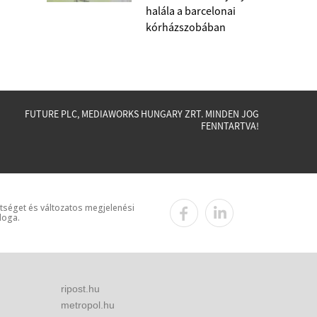
halála a barcelonai
kórházszobában
FUTURE PLC, MEDIAWORKS HUNGARY ZRT. MINDEN JOG
FENNTARTVA!
ttséget és változatos megjelenési
loga.
ripost.hu
metropol.hu