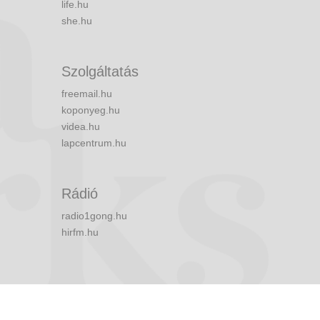
life.hu
she.hu
Szolgáltatás
freemail.hu
koponyeg.hu
videa.hu
lapcentrum.hu
Rádió
radio1gong.hu
hirfm.hu