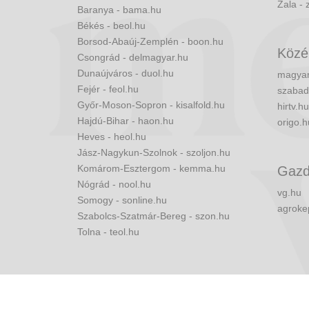
Zala - 
Baranya - bama.hu
Békés - beol.hu
Borsod-Abaúj-Zemplén - boon.hu
Közé
Csongrád - delmagyar.hu
Dunaújváros - duol.hu
magyar
Fejér - feol.hu
szabad
Győr-Moson-Sopron - kisalfold.hu
hirtv.hu
Hajdú-Bihar - haon.hu
origo.h
Heves - heol.hu
Jász-Nagykun-Szolnok - szoljon.hu
Komárom-Esztergom - kemma.hu
Gazd
Nógrád - nool.hu
vg.hu
Somogy - sonline.hu
agroke
Szabolcs-Szatmár-Bereg - szon.hu
Tolna - teol.hu