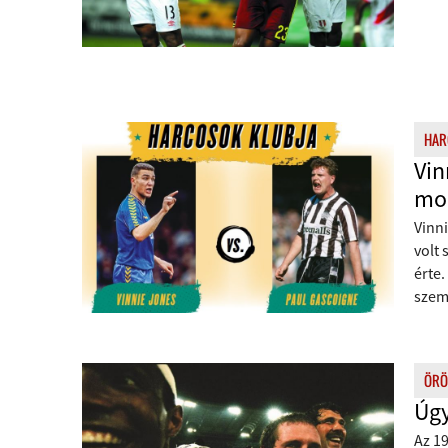
HAR
Vin
mog
Vinni
volt
érte
szem
ÖRÖ
Úgy
Az 19