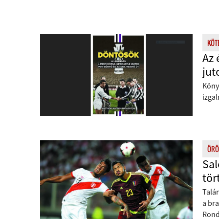
KÖT
Az 
jut
Könyv
izgal
ÖRÖ
Sal
tör
Talán
a bra
Rondó