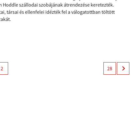
n Hoddle szállodai szobájának átrendezése keretezték.
ai, társai és ellenfelei idézték fel a válogatottban töltött
zakát.
2
28