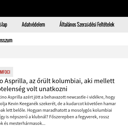
őlap
Adatvédelem
Általános Szerződési Feltételek
esszum
MFOCI
o Asprilla, az őrült kolumbiai, aki mellett
telenség volt unatkozni
ino Asprilla azért jött a behavazott newcastle-i vidékre, hogy
olja Kevin Keeganék szekerét, de a kudarcot követően hamar
ak lett belőle. Hogyan maradhatott a mosolygós kolumbiai
így is népszerű a klubnál? Főszerepben a fegyverek, rossz
ok és mesterhármasok...