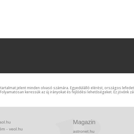
 tartalmat jelent minden olvasó számára. Egyedülálló elérést, országos lefede
 Folyamatosan keressük az új irányokat és fejlődési lehetőségeket. Ez jövőnk zá
Magazin
aol.hu
ém - veol.hu
astronet.hu