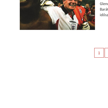
Glen
Barát
idős
1