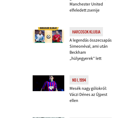
Manchester United
elfeledett zsenije
HARCOSOK KLUBJA
A legendás összecsapás
Simeonéval, ami után
Beckham
„hülyegyerek” lett
NB I, 1994
Mesék nagy gólokról:
Váczi Dénes az Újpest
ellen