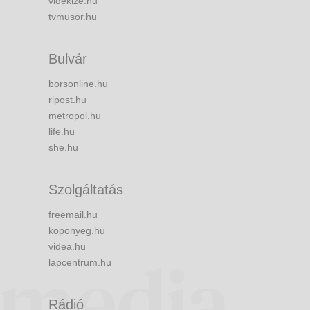
videkize.hu
tvmusor.hu
Bulvár
borsonline.hu
ripost.hu
metropol.hu
life.hu
she.hu
Szolgáltatás
freemail.hu
koponyeg.hu
videa.hu
lapcentrum.hu
Rádió