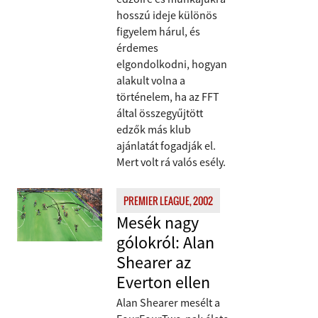
hosszú ideje különös
figyelem hárul, és
érdemes
elgondolkodni, hogyan
alakult volna a
történelem, ha az FFT
által összegyűjtött
edzők más klub
ajánlatát fogadják el.
Mert volt rá valós esély.
PREMIER LEAGUE, 2002
Mesék nagy
gólokról: Alan
Shearer az
Everton ellen
Alan Shearer mesélt a