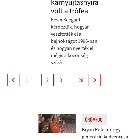
karnyújtásnyira
volt a trófea
Kevin Keegant
kérdeztük, hogyan
veszítették el a
bajnokságot 1996-ban,
és hogyan nyerték el
mégis a közönség
szívét.
1
2
3
28
ÖRÖMFOCI
Bryan Robson, egy
generáció kedvence, a