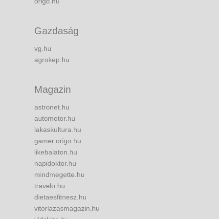
origo.hu
Gazdaság
vg.hu
agrokep.hu
Magazin
astronet.hu
automotor.hu
lakaskultura.hu
gamer.origo.hu
likebalaton.hu
napidoktor.hu
mindmegette.hu
travelo.hu
dietaesfitnesz.hu
vitorlazasmagazin.hu