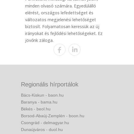
minden olvasó számára. Egyedülálló
elérést, országos lefedettséget és
változatos megjelenési lehetőséget
biztosít. Folyamatosan keressük az új
irányokat és fejlődési lehetőségeket. Ez
jövőnk záloga.
Regionális hírportálok
Bács-Kiskun - baon.hu
Baranya - bama.hu
Békés - beol.hu
Borsod-Abaúj-Zemplén - boon.hu
Csongrád - delmagyar.hu
Dunaújváros - duol.hu