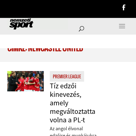
CÍMKE: NEWCASTLE UNITED
PREMIER LEAGUE
Tíz edzői
kinevezés,
amely
megváltoztatta
volna a PL-t
Az angol élvonal
edzőire és munkájukra