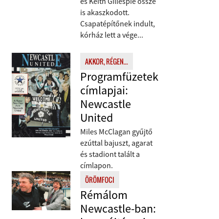
és Keith Gillespie össze
is akaszkodott.
Csapatépítőnek indult,
kórház lett a vége...
AKKOR, RÉGEN...
Programfüzetek
címlapjai:
Newcastle
United
Miles McClagan gyűjtő
ezúttal bajuszt, agarat
és stadiont talált a
címlapon.
ÖRÖMFOCI
Rémálom
Newcastle-ban: