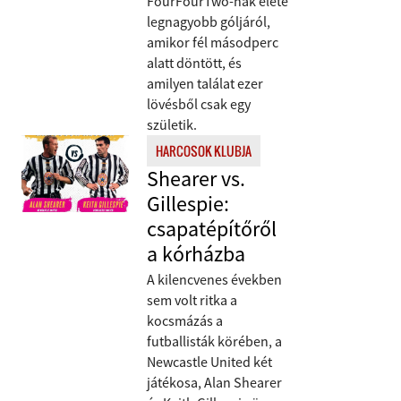
FourFourTwo-nak élete
legnagyobb góljáról,
amikor fél másodperc
alatt döntött, és
amilyen találat ezer
lövésből csak egy
születik.
HARCOSOK KLUBJA
Shearer vs.
Gillespie:
csapatépítőről
a kórházba
A kilencvenes években
sem volt ritka a
kocsmázás a
futballisták körében, a
Newcastle United két
játékosa, Alan Shearer