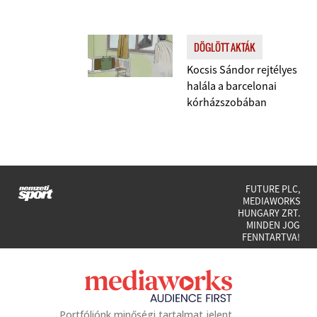
DÖGLÖTT AKTÁK
Kocsis Sándor rejtélyes
halála a barcelonai
kórházszobában
FUTURE PLC,
MEDIAWORKS
HUNGARY ZRT.
MINDEN JOG
FENNTARTVA!
Portfóliónk minőségi tartalmat jelent