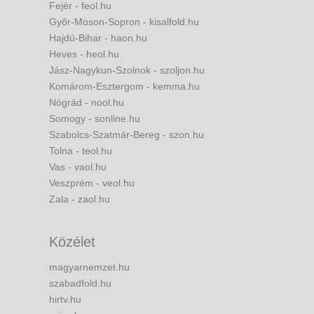
Fejér - feol.hu
Győr-Moson-Sopron - kisalfold.hu
Hajdú-Bihar - haon.hu
Heves - heol.hu
Jász-Nagykun-Szolnok - szoljon.hu
Komárom-Esztergom - kemma.hu
Nógrád - nool.hu
Somogy - sonline.hu
Szabolcs-Szatmár-Bereg - szon.hu
Tolna - teol.hu
Vas - vaol.hu
Veszprém - veol.hu
Zala - zaol.hu
Közélet
magyarnemzet.hu
szabadfold.hu
hirtv.hu