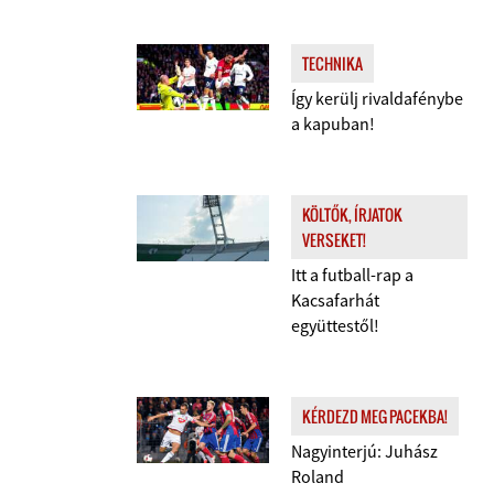
TECHNIKA
Így kerülj rivaldafénybe
a kapuban!
KÖLTŐK, ÍRJATOK
VERSEKET!
Itt a futball-rap a
Kacsafarhát
együttestől!
KÉRDEZD MEG PACEKBA!
Nagyinterjú: Juhász
Roland