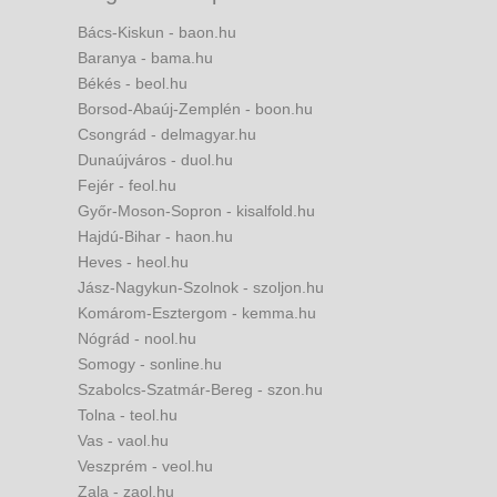
Bács-Kiskun - baon.hu
Baranya - bama.hu
Békés - beol.hu
Borsod-Abaúj-Zemplén - boon.hu
Csongrád - delmagyar.hu
Dunaújváros - duol.hu
Fejér - feol.hu
Győr-Moson-Sopron - kisalfold.hu
Hajdú-Bihar - haon.hu
Heves - heol.hu
Jász-Nagykun-Szolnok - szoljon.hu
Komárom-Esztergom - kemma.hu
Nógrád - nool.hu
Somogy - sonline.hu
Szabolcs-Szatmár-Bereg - szon.hu
Tolna - teol.hu
Vas - vaol.hu
Veszprém - veol.hu
Zala - zaol.hu