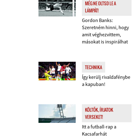
MÉG NE OLTSD LE A
LÁMPÁT!
Gordon Banks:
Szeretném hinni, hogy
amit véghezvittem,
másokat is inspirálhat
TECHNIKA
Így kerülj rivaldafénybe
a kapuban!
KÖLTŐK, ÍRJATOK
VERSEKET!
Itt a futball-rap a
Kacsafarhát