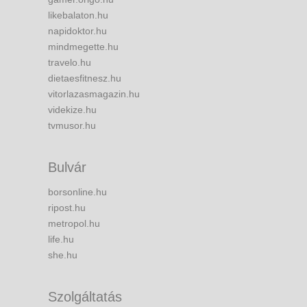
likebalaton.hu
napidoktor.hu
mindmegette.hu
travelo.hu
dietaesfitnesz.hu
vitorlazasmagazin.hu
videkize.hu
tvmusor.hu
Bulvár
borsonline.hu
ripost.hu
metropol.hu
life.hu
she.hu
Szolgáltatás