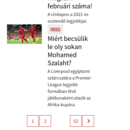
februári száma!
A címlapon a 2021-es
esztendő legjobbjai.
FRISS
Miért becsülik
le oly sokan
Mohamed
Szalaht?
A Liverpool egyiptomi
sztárcsatára a Premier
League legjobb
formában lévő
játékosaként utazik az
Afrika-kupára.
1
2
52