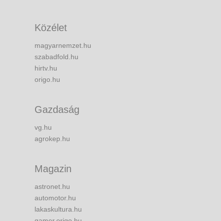
Közélet
magyarnemzet.hu
szabadfold.hu
hirtv.hu
origo.hu
Gazdaság
vg.hu
agrokep.hu
Magazin
astronet.hu
automotor.hu
lakaskultura.hu
gamer.origo.hu