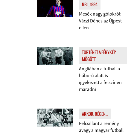
NB I, 1994
Mesék nagy gólokról:
Váczi Dénes az Újpest
ellen
TÖRTÉNET A FÉNYKÉP
MÖGÖTT
Angliában a futball a
háború alatt is
igyekezett a felszínen
maradni
AKKOR, RÉGEN...
Felcsillant a remény,
avagy a magyar futball