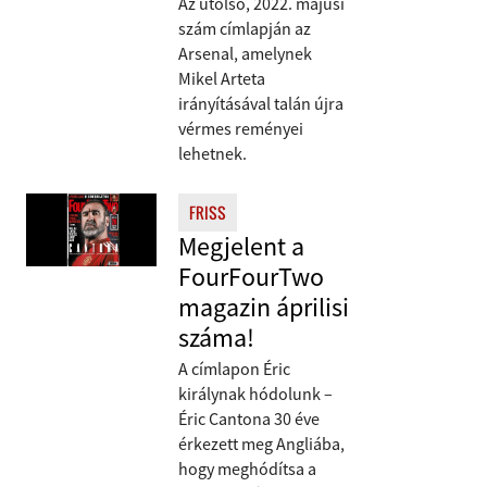
Az utolsó, 2022. májusi
szám címlapján az
Arsenal, amelynek
Mikel Arteta
irányításával talán újra
vérmes reményei
lehetnek.
FRISS
Megjelent a
FourFourTwo
magazin áprilisi
száma!
A címlapon Éric
királynak hódolunk –
Éric Cantona 30 éve
érkezett meg Angliába,
hogy meghódítsa a