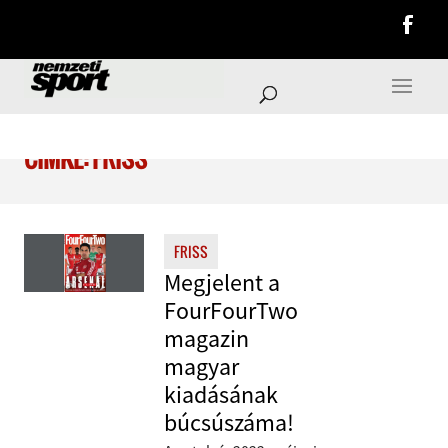
CÍMKE: FRISS
FRISS
Megjelent a
FourFourTwo
magazin
magyar
kiadásának
búcsúszáma!