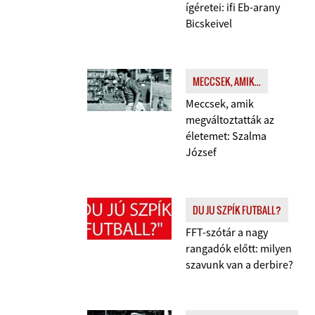
ígéretei: ifi Eb-arany
Bicskeivel
MECCSEK, AMIK...
Meccsek, amik
megváltoztatták az
életemet: Szalma
József
DU JU SZPÍK FUTBALL?
FFT-szótár a nagy
rangadók előtt: milyen
szavunk van a derbire?