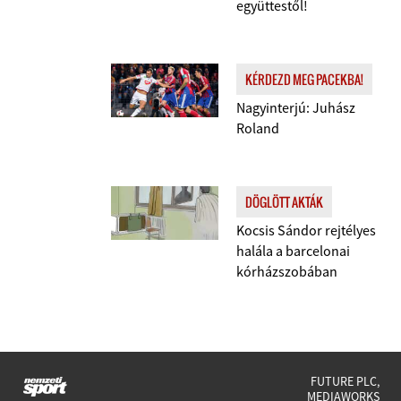
együttestől!
KÉRDEZD MEG PACEKBA!
Nagyinterjú: Juhász
Roland
DÖGLÖTT AKTÁK
Kocsis Sándor rejtélyes
halála a barcelonai
kórházszobában
FUTURE PLC,
MEDIAWORKS