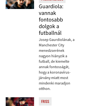
Guardiola:
vannak
fontosabb
dolgok a
futballnál
Josep Gaurdiolának, a
Manchester City
menedzserének
nagyon hiányzik a
futball, de kiemelte
annak fontosságát,
hogy a koronavírus-
járvány miatt most
mindenki maradjon
otthon.
FRISS