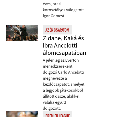
éves, brazil
korosztályos válogatott
Igor Gomest.
AZ ÉN CSAPATOM
Zidane, Kaká és
Ibra Ancelotti
álomcsapatában
A jelenleg az Everton
menedzsereként
dolgozó Carlo Ancelotti
megnevezte a
kezdőcsapatot, amelyet
a legjobb játékosokból
állított össze, akikkel
valaha együtt
dolgozott.
PREMIER LEAGUE