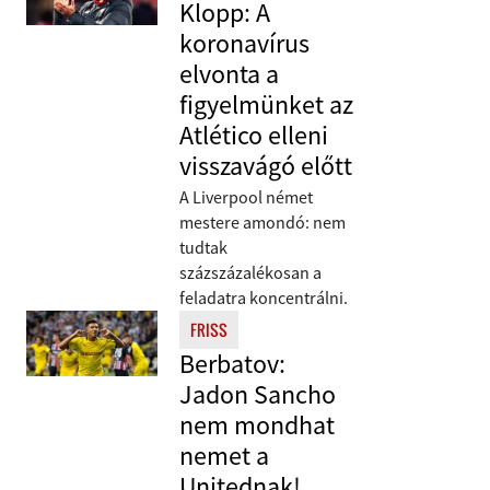
Klopp: A
koronavírus
elvonta a
figyelmünket az
Atlético elleni
visszavágó előtt
A Liverpool német
mestere amondó: nem
tudtak
százszázalékosan a
feladatra koncentrálni.
FRISS
Berbatov:
Jadon Sancho
nem mondhat
nemet a
Unitednak!