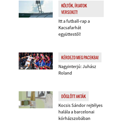
KÖLTŐK, ÍRJATOK
VERSEKET!
Itt a futball-rap a
Kacsafarhát
együttestől!
KÉRDEZD MEG PACEKBA!
Nagyinterjú: Juhász
Roland
DÖGLÖTT AKTÁK
Kocsis Sándor rejtélyes
halála a barcelonai
kórházszobában