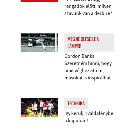
rangadók előtt: milyen
szavunk van a derbire?
MÉG NE OLTSD LE A
LÁMPÁT!
Gordon Banks:
Szeretném hinni, hogy
amit véghezvittem,
másokat is inspirálhat
TECHNIKA
Így kerülj rivaldafénybe
a kapuban!