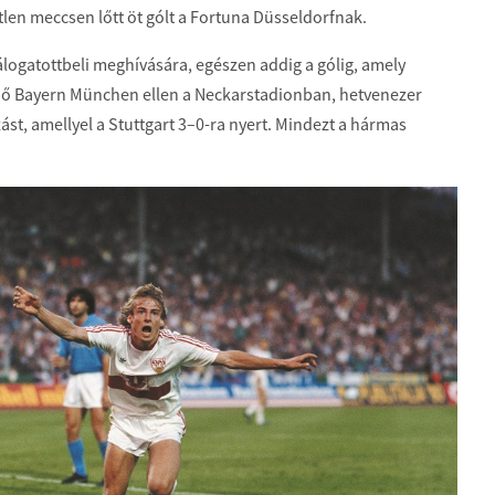
tlen meccsen lőtt öt gólt a Fortuna Düsseldorfnak.
válogatottbeli meghívására, egészen addig a gólig, amely
dő Bayern München ellen a Neckarstadionban, hetvenezer
ást, amellyel a Stuttgart 3–0-ra nyert. Mindezt a hármas