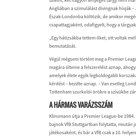
túlélni, két nagyon lényeges tárgy nem mar
Angliában a szimulálást divingnak hívják – 
Észak-Londonba költözik, de amikor megér
csapattagjaként, odafigyelt, hogy a tárgyak
„Egy hátizsákba tettem őket, ott voltak me
bemutatását.
Végül mégsem történt meg a Premier Leagu
magára öltenie a felszerelést aznap, ahog
amelyek élete egyik legboldogabb korszakán
kérdést – kezdte aznap. – Van esetleg Lond
Tottenham szurkolói örökre a szívükbe zár
A HÁRMAS VARÁZSSZÁM
Klinsmann útja a Premier League-be 1984.
bajnok VfB Stuttgartban folytatta, miután jó
játékosaként, és bár a VfB csak a 10. hely