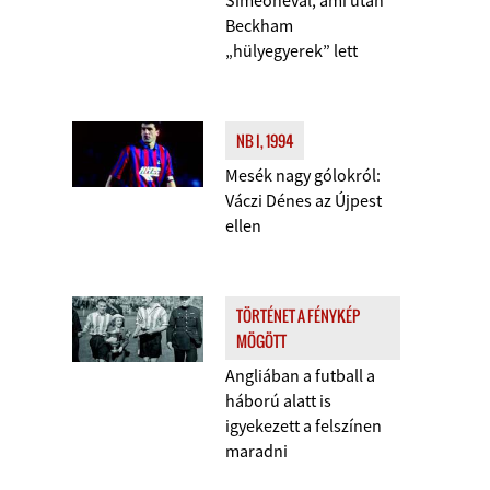
Simeonéval, ami után
Beckham
„hülyegyerek” lett
NB I, 1994
Mesék nagy gólokról:
Váczi Dénes az Újpest
ellen
TÖRTÉNET A FÉNYKÉP
MÖGÖTT
Angliában a futball a
háború alatt is
igyekezett a felszínen
maradni