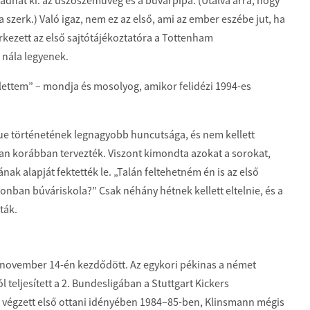
adhat ki: az úszószemüveg és a búvárpipa. (Utalva arra, hogy
a szerk.) Való igaz, nem ez az első, ami az ember eszébe jut, ha
kezett az első sajtótájékoztatóra a Tottenham
 nála legyenek.
llettem” – mondja és mosolyog, amikor felidézi 1994-es
e történetének legnagyobb huncutsága, és nem kellett
yan korábban tervezték. Viszont kimondta azokat a sorokat,
ak alapját fektették le. „Talán feltehetném én is az első
onban búváriskola?” Csak néhány hétnek kellett eltelnie, és a
ták.
 november 14-én kezdődött. Az egykori pékinas a német
l teljesített a 2. Bundesligában a Stuttgart Kickers
en végzett első ottani idényében 1984–85-ben, Klinsmann mégis