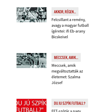
AKKOR, RÉGEN...
Felcsillant a remény,
avagy a magyar futball
ígéretei: ifi Eb-arany
Bicskeivel
MECCSEK, AMIK...
Meccsek, amik
megváltoztatták az
életemet: Szalma
József
DU JU SZPÍK FUTBALL?
FFT-szótár a nagy