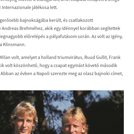
 Internazionale játékosa lett.
legerősebb bajnokságába került, és csatlakozott
ve Andreas Brehméhez, akik egy idénnyel korábban segítettek
 legnagyobb előrelépés a pályafutásom során. Az volt az igény,
za Klinsmann.
ilan volt, amelyet a holland triumvirátus, Ruud Gullit, Frank
ekik volt köszönhető, hogy a csapat egymást követő második
Abban az évben a Napoli szerezte meg az olasz bajnoki címet,