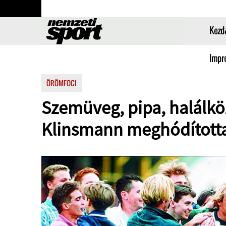
Kezd
Impr
ÖRÖMFOCI
Szemüveg, pipa, halálkö
Klinsmann meghódította