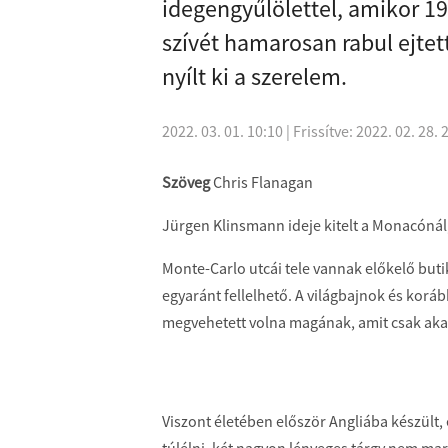
idegengyűlölettel, amikor 19
szívét hamarosan rabul ejte
nyílt ki a szerelem.
2022. 03. 01. 10:10
| Frissítve: 2022. 02. 28. 
Szöveg
Chris Flanagan
Jürgen Klinsmann ideje kitelt a Monacónál,
Monte-Carlo utcái tele vannak előkelő buti
egyaránt fellelhető. A világbajnok és kor
megvehetett volna magának, amit csak aka
Viszont életében először Angliába készült,