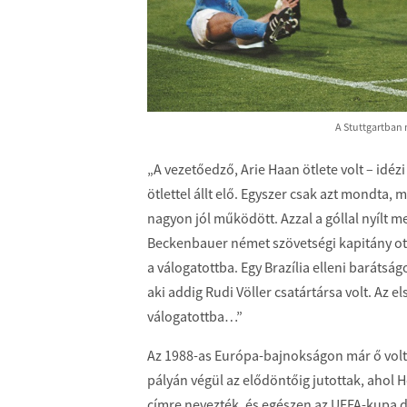
A Stuttgartban 
„A vezetőedző, Arie Haan ötlete volt – idéz
ötlettel állt elő. Egyszer csak azt mondta, 
nagyon jól működött. Azzal a góllal nyílt m
Beckenbauer német szövetségi kapitány ott 
a válogatottba. Egy Brazília elleni barátsá
aki addig Rudi Völler csatártársa volt. Az
válogatottba…”
Az 1988-as Európa-bajnokságon már ő volt R
pályán végül az elődöntőig jutottak, ahol
címre nevezték, és egészen az UEFA-kupa dö