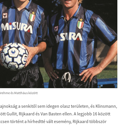
Brehme és Matthäus között
ajnokság a senkitől sem idegen olasz területen, és Klinsmann,
tt Gullit, Rijkaard és Van Basten ellen. A legjobb 16 között
en történt a hírhedtté vált esemény, Rijkaard többször