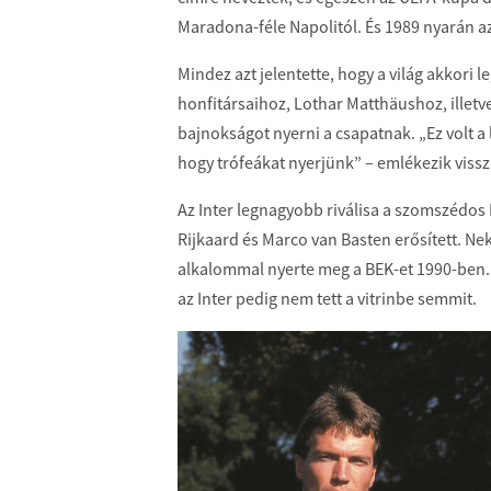
Maradona-féle Napolitól. És 1989 nyarán az
Mindez azt jelentette, hogy a világ akkori 
honfitársaihoz, Lothar Matthäushoz, illet
bajnokságot nyerni a csapatnak. „Ez volt a
hogy trófeákat nyerjünk” – emlékezik viss
Az Inter legnagyobb riválisa a szomszédos M
Rijkaard és Marco van Basten erősített. N
alkalommal nyerte meg a BEK-et 1990-ben. 
az Inter pedig nem tett a vitrinbe semmit.