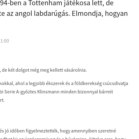
94-ben a Tottenham játékosa lett, de
tte az angol labdarúgás. Elmondja, hogyan
21:00
 de két dolgot még meg kellett vásárolnia.
kokkal, ahol a legjobb ékszerek és a földkerekség csúcsdivatja
ábbi Serie A-győztes Klinsmann minden bizonnyal bármit
rt.
 és jó időben figyelmeztették, hogy amennyiben szeretné