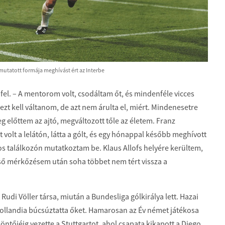
mutatott formája meghívást ért az Interbe
i fel. – A mentorom volt, csodáltam őt, és mindenféle vicces
mezt kell váltanom, de azt nem árulta el, miért. Mindenesetre
eg előttem az ajtó, megváltozott tőle az életem. Franz
volt a lelátón, látta a gólt, és egy hónappal később meghívott
gos találkozón mutatkoztam be. Klaus Allofs helyére kerültem,
 első mérkőzésem után soha többet nem tért vissza a
udi Völler társa, miután a Bundesliga gólkirálya lett. Hazai
 Hollandia búcsúztatta őket. Hamarosan az Év német játékosa
ntőjéig vezette a Stuttgartot, ahol csapata kikapott a Diego