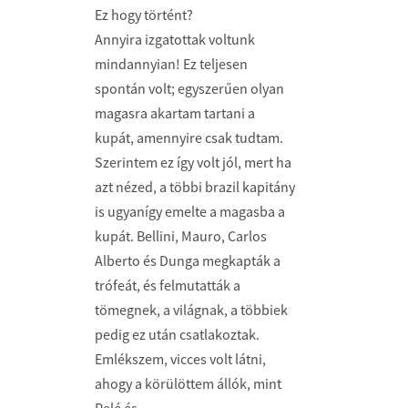
Ez hogy történt?
Annyira izgatottak voltunk
mindannyian! Ez teljesen
spontán volt; egyszerűen olyan
magasra akartam tartani a
kupát, amennyire csak tudtam.
Szerintem ez így volt jól, mert ha
azt nézed, a többi brazil kapitány
is ugyanígy emelte a magasba a
kupát. Bellini, Mauro, Carlos
Alberto és Dunga megkapták a
trófeát, és felmutatták a
tömegnek, a világnak, a többiek
pedig ez után csatlakoztak.
Emlékszem, vicces volt látni,
ahogy a körülöttem állók, mint