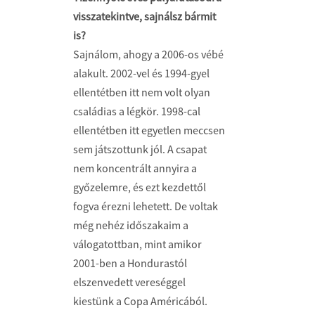
visszatekintve, sajnálsz bármit
is?
Sajnálom, ahogy a 2006-os vébé
alakult. 2002-vel és 1994-gyel
ellentétben itt nem volt olyan
családias a légkör. 1998-cal
ellentétben itt egyetlen meccsen
sem játszottunk jól. A csapat
nem koncentrált annyira a
győzelemre, és ezt kezdettől
fogva érezni lehetett. De voltak
még nehéz időszakaim a
válogatottban, mint amikor
2001-ben a Hondurastól
elszenvedett vereséggel
kiestünk a Copa Américából.