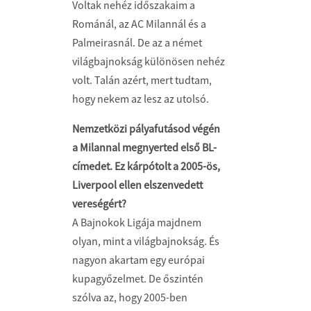
Voltak nehéz időszakaim a
Románál, az AC Milannál és a
Palmeirasnál. De az a német
világbajnokság különösen nehéz
volt. Talán azért, mert tudtam,
hogy nekem az lesz az utolsó.
Nemzetközi pályafutásod végén
a Milannal megnyerted első BL-
címedet. Ez kárpótolt a 2005-ös,
Liverpool ellen elszenvedett
vereségért?
A Bajnokok Ligája majdnem
olyan, mint a világbajnokság. És
nagyon akartam egy európai
kupagyőzelmet. De őszintén
szólva az, hogy 2005-ben