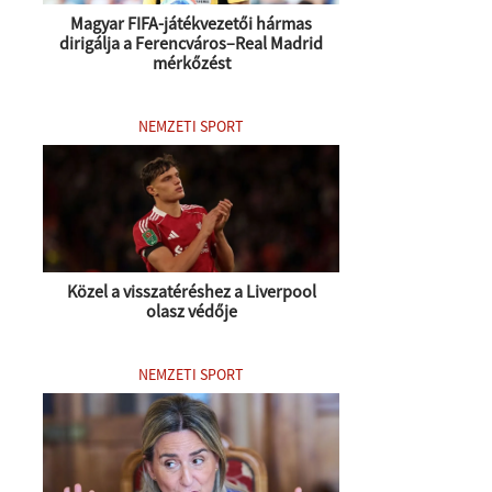
Magyar FIFA-játékvezetői hármas
dirigálja a Ferencváros–Real Madrid
mérkőzést
NEMZETI SPORT
Közel a visszatéréshez a Liverpool
olasz védője
NEMZETI SPORT