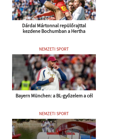
Dárdai Mártonnal repülőrajttal
kezdene Bochumban a Hertha
NEMZETI SPORT
Bayern München: a BL-győzelem a cél
NEMZETI SPORT