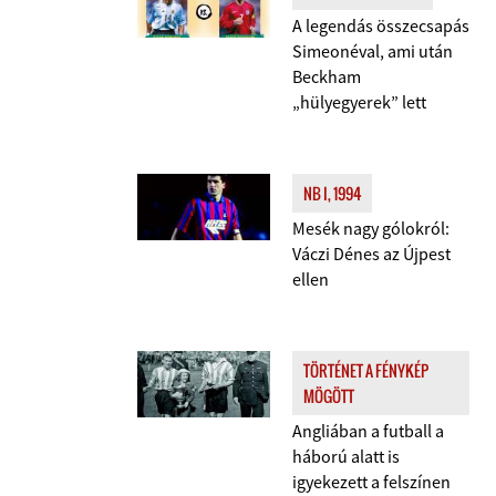
A legendás összecsapás
Simeonéval, ami után
Beckham
„hülyegyerek” lett
NB I, 1994
Mesék nagy gólokról:
Váczi Dénes az Újpest
ellen
TÖRTÉNET A FÉNYKÉP
MÖGÖTT
Angliában a futball a
háború alatt is
igyekezett a felszínen