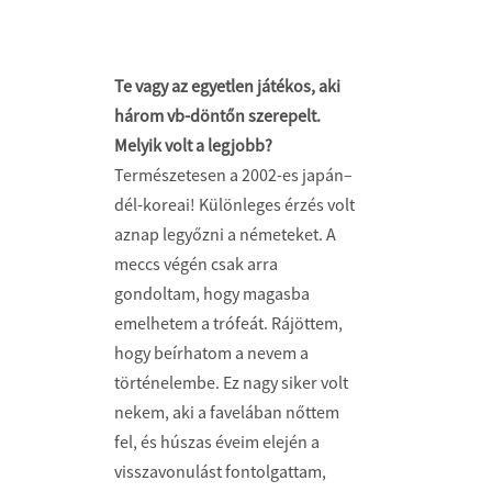
Te vagy az egyetlen játékos, aki
három vb-döntőn szerepelt.
Melyik volt a legjobb?
Természetesen a 2002-es japán–
dél-koreai! Különleges érzés volt
aznap legyőzni a németeket. A
meccs végén csak arra
gondoltam, hogy magasba
emelhetem a trófeát. Rájöttem,
hogy beírhatom a nevem a
történelembe. Ez nagy siker volt
nekem, aki a favelában nőttem
fel, és húszas éveim elején a
visszavonulást fontolgattam,