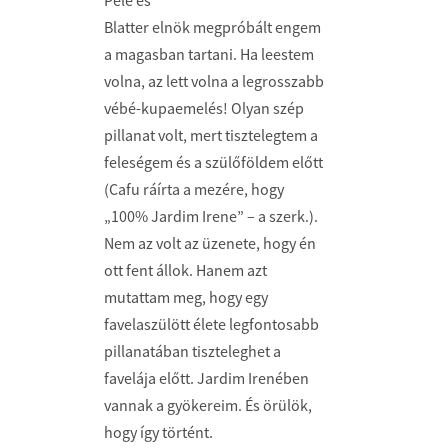
Pelé és
Blatter elnök megpróbált engem
a magasban tartani. Ha leestem
volna, az lett volna a legrosszabb
vébé-kupaemelés! Olyan szép
pillanat volt, mert tisztelegtem a
feleségem és a szülőföldem előtt
(Cafu ráírta a mezére, hogy
„100% Jardim Irene” – a szerk.).
Nem az volt az üzenete, hogy én
ott fent állok. Hanem azt
mutattam meg, hogy egy
favelaszülött élete legfontosabb
pillanatában tiszteleghet a
favelája előtt. Jardim Irenében
vannak a gyökereim. És örülök,
hogy így történt.