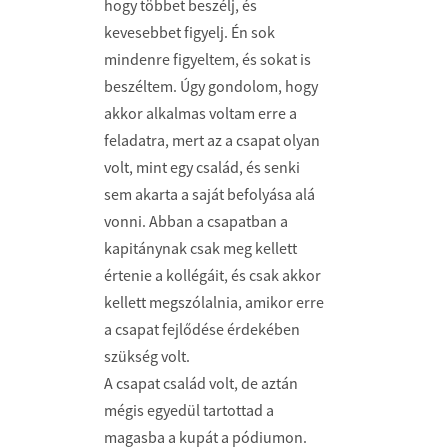
hogy többet beszélj, és
kevesebbet figyelj. Én sok
mindenre figyeltem, és sokat is
beszéltem. Úgy gondolom, hogy
akkor alkalmas voltam erre a
feladatra, mert az a csapat olyan
volt, mint egy család, és senki
sem akarta a saját befolyása alá
vonni. Abban a csapatban a
kapitánynak csak meg kellett
értenie a kollégáit, és csak akkor
kellett megszólalnia, amikor erre
a csapat fejlődése érde­ké­ben
szükség volt.
A csapat család volt, de aztán
mégis egyedül tartottad a
magasba a kupát a pódiumon.