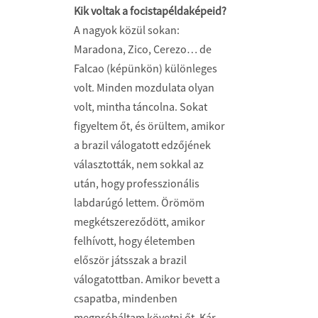
Kik voltak a focistapéldaképeid?
A nagyok közül sokan:
Maradona, Zico, Cerezo… de
Falcao (képünkön) különleges
volt. Minden mozdulata olyan
volt, mintha táncolna. Sokat
figyeltem őt, és örültem, amikor
a brazil válogatott edzőjének
választották, nem sokkal az
után, hogy professzionális
labdarúgó lettem. Örömöm
megkétszereződött, amikor
felhívott, hogy életemben
először játsszak a brazil
válogatottban. Amikor bevett a
csapatba, mindenben
megpróbáltam követni őt. Kár,