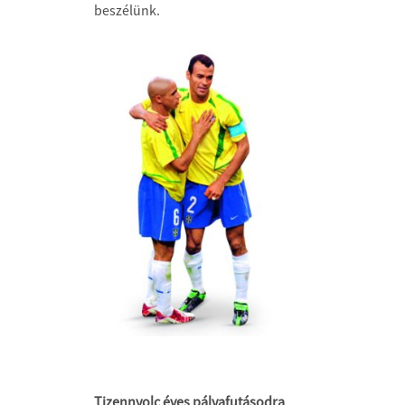
beszélünk.
Tizennyolc éves pályafutásodra