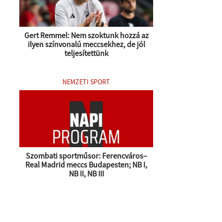
Gert Remmel: Nem szoktunk hozzá az
ilyen színvonalú meccsekhez, de jól
teljesítettünk
NEMZETI SPORT
Szombati sportműsor: Ferencváros–
Real Madrid meccs Budapesten; NB I,
NB II, NB III