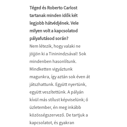
Téged és Roberto Carlost
tartanak minden idők két
legjobb hátvédjének. Vele
milyen volt a kapcsolatod
pályafutásod során?
Nem létezik, hogy valaki ne
jöjjön ki a Tininindzsával! Sok
mindenben hasonlítunk.
Mindketten vigyáztunk
magunkra, így aztán sok éven át
játszhattunk. Együtt nyertünk,
együtt veszítettünk. A pályán
kívül más stílust képviselünk; ő
üzletember, én meg inkább
közösségszervező. De tartjuk a
kapcsolatot, és gyakran