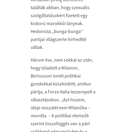
találták abban, hogy szexuális
szolgáltatásokért fizetett egy
kiskorú marokkói lánynak.
Hedonista „bunga-bunga”
partijai világszerte hírhedtté
váltak.
Három éve, nem sokkal az után,
hogy túladott a Milanon,
Berlusconi ismét politikai
gondokkal küszködött, amikor
pártja, a Forza Italia leszerepelt a
választásokon. „Azt hiszem,
ideje visszatérnem Milanóba –
mondta. – A politikai elemzők
szerint összefüggés van a párt
csökkenő népszerűsége és a