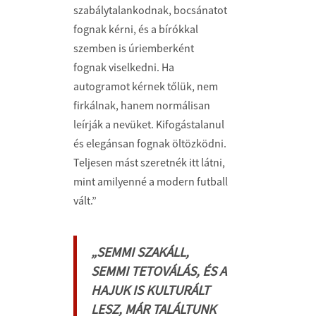
szabálytalankodnak, bocsánatot
fognak kérni, és a bírókkal
szemben is úriemberként
fognak viselkedni. Ha
autogramot kérnek tőlük, nem
firkálnak, hanem normálisan
leírják a nevüket. Kifogástalanul
és elegánsan fognak öltözködni.
Teljesen mást szeretnék itt látni,
mint amilyenné a modern futball
vált.”
„SEMMI SZAKÁLL,
SEMMI TETOVÁLÁS, ÉS A
HAJUK IS KULTURÁLT
LESZ, MÁR TALÁLTUNK