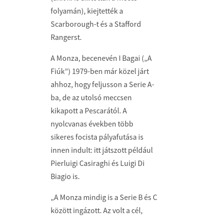
folyamán), kiejtették a
Scarborough-t és a Stafford
Rangerst.
A Monza, becenevén I Bagai („A
Fiúk”) 1979-ben már közel járt
ahhoz, hogy feljusson a Serie A-
ba, de az utolsó meccsen
kikapott a Pescarától. A
nyolcvanas években több
sikeres focista pályafutása is
innen indult: itt játszott például
Pierluigi Casiraghi és Luigi Di
Biagio is.
„A Monza mindig is a Serie B és C
között ingázott. Az volt a cél,