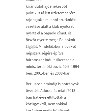
kirándulóhajóénekesből
politikussá lett üzletemberért
rajongtak a milanói szurkolók:
vezetése alatt a klub nyolcszor
nyerte el a bajnoki címet, és
ötször nyerte meg a Bajnokok
Ligáját. Mindeközben növekvő
népszerűségére építve
háromszor indult sikeresen a
miniszterelnöki pozícióért: 1994-
ben, 2001-ben és 2008-ban.
Berlusconit mindig is botrányok
övezték. Adócsalás miatt 2013-
ban hat évre eltiltották a
közügyektől, nem sokkal
korábban pedig bűnösnek