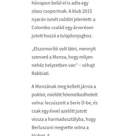
hónapon belül el is adta egy
olasz csoportnak. A klub 2015
nyarán ismét csődöt jelentett: a
Colombo család egy árverésen
jutott hozzá a tulajdonjoghoz.
„Elszomorító volt látni, mennyit
szenved a Monza, hogy milyen
nehéz helyzetben van” – sóhajt
Rabbiati.
A Monzának meg kellett járnia a
poklot, mielőtt felemelkedhetett
volna: lecsúszott a Serie D-be, és
csak egy évvel azelőtt jutott
vissza a harmadosztályba, hogy
Berlusconi megvette volna a
klubot. A