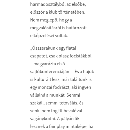
harmadosztályból az elsőbe,
először a klub történetében.
Nem meglepő, hogy a
megvalósításról is határozott
elképzelései voltak.
„Összerakunk egy fiatal
csapatot, csak olasz focistákból
– magyarázta első
sajtókonferenciáján. – És a hajuk
is kulturált lesz, már találtunk is
egy monzai fodrászt, aki ingyen
vállalná a munkát. Semmi
szakáll, semmi tetoválás, és
senki nem fog fülbevalóval
vagánykodni. A pályán ők
lesznek a fair play mintaképe, ha