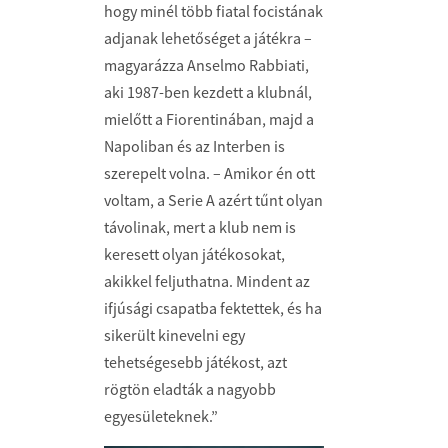
hogy minél több fiatal focistának
adjanak lehetőséget a játékra –
magyarázza Anselmo Rabbiati,
aki 1987-ben kezdett a klubnál,
mielőtt a Fiorentinában, majd a
Napoliban és az Interben is
szerepelt volna. – Amikor én ott
voltam, a Serie A azért tűnt olyan
távolinak, mert a klub nem is
keresett olyan játékosokat,
akikkel feljuthatna. Mindent az
ifjúsági csapatba fektettek, és ha
sikerült kinevelni egy
tehetségesebb játékost, azt
rögtön eladták a nagyobb
egyesületeknek.”