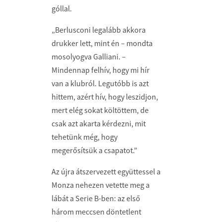
góllal.
„Berlusconi legalább akkora
drukker lett, mint én – mondta
mosolyogva Galliani. –
Mindennap felhív, hogy mi hír
van a klubról. Legutóbb is azt
hittem, azért hív, hogy leszidjon,
mert elég sokat költöttem, de
csak azt akarta kérdezni, mit
tehetünk még, hogy
megerősítsük a csapatot.”
Az újra átszervezett együttessel a
Monza nehezen vetette meg a
lábát a Serie B-ben: az első
három meccsen döntetlent