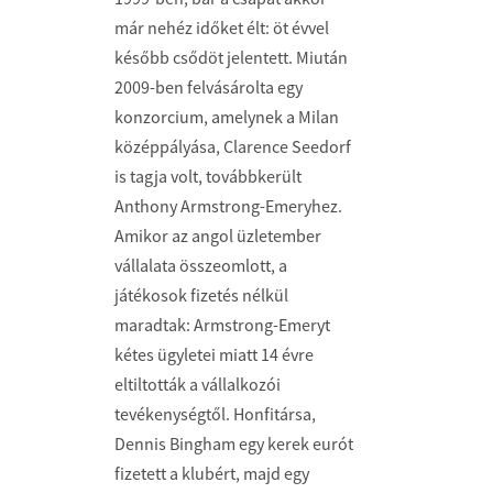
már nehéz időket élt: öt évvel
később csődöt jelentett. Miután
2009-ben felvásárolta egy
konzorcium, amelynek a Milan
középpályása, Clarence Seedorf
is tagja volt, továbbkerült
Anthony Armstrong-Emeryhez.
Amikor az angol üzletember
vállalata összeomlott, a
játékosok fizetés nélkül
maradtak: Armstrong-Emeryt
kétes ügyletei miatt 14 évre
eltiltották a vállalkozói
tevékenységtől. Honfitársa,
Dennis Bingham egy kerek eurót
fizetett a klubért, majd egy