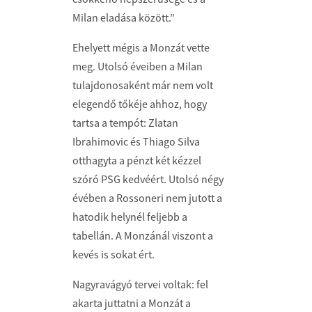
Milan eladása között.”
Ehelyett mégis a Monzát vette
meg. Utolsó éveiben a Milan
tulajdonosaként már nem volt
elegendő tőkéje ahhoz, hogy
tartsa a tempót: Zlatan
Ibrahimovic és Thiago Silva
otthagyta a pénzt két kézzel
szóró PSG kedvéért. Utolsó négy
évében a Rossoneri nem jutott a
hatodik helynél feljebb a
tabellán. A Monzánál viszont a
kevés is sokat ért.
Nagyravágyó tervei voltak: fel
akarta juttatni a Monzát a