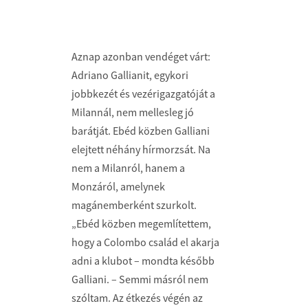
Aznap azonban vendéget várt:
Adriano Gallianit, egykori
jobbkezét és vezérigazgatóját a
Milannál, nem mellesleg jó
barátját. Ebéd közben Galliani
elejtett néhány hírmorzsát. Na
nem a Milanról, hanem a
Monzáról, amelynek
magánemberként szurkolt.
„Ebéd közben megemlítettem,
hogy a Colombo család el akarja
adni a klubot – mondta később
Galliani. – Semmi másról nem
szóltam. Az étkezés végén az