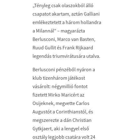
„Tényleg csak olaszokból álló
csapatot akartam, aztán Galliani
emlékeztetett a három hollandra
a Milannál” – magyarázta
Berlusconi, Marco van Basten,
Ruud Gullit és Frank Rijkaard
legendás triumvirátusára utalva.
Berlusconi pénzéből nyáron a
klub tizenhárom játékost
vásárolt: négymillió fontot
fizetett Mirko Maricért az
Osijeknek, megvette Carlos
Augustót a Corinthianstól, és
megszerezte a dán Christian
Gytkjaert, aki a lengyel első
osztály legjobb csatára volt 24