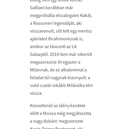
Galliani korábban már
megpróbálta elcsalogatni Kakát,
a Rossoneri legendáját, aki
visszavonult, sőt tett egy merész
ajánlatot Ibrahimovicnak is,
amikor az távozott az LA
Galaxytől. 2010-ben már sikerült
megszereznie őt egyszer a
Milannak, de ez alkalommal a
feladat túl nagynak bizonyult: a
svéd csatár inkább Milánóba tért
vissza.
Közvetlenül az idény kezdete
előtt a Monza még megjátszotta
a nagy dobást: megszerezte
Kevin-Prince Boatenget, aki