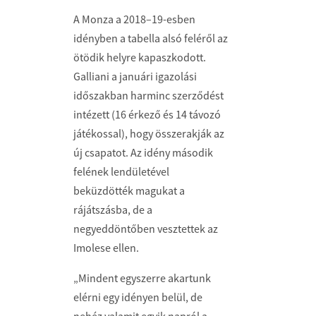
A Monza a 2018–19-esben
idényben a tabella alsó feléről az
ötödik helyre kapaszkodott.
Galliani a januári igazolási
időszakban harminc szerződést
intézett (16 érkező és 14 távozó
játékossal), hogy összerakják az
új csapatot. Az idény második
felének lendületével
beküzdötték magukat a
rájátszásba, de a
negyeddöntőben vesztettek az
Imolese ellen.
„Mindent egyszerre akartunk
elérni egy idényen belül, de