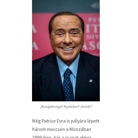
„Bungabunga? Nyolckor? Jövök!”
Még Patrice Evra is pályára lépett
három meccsen a Monzában
1999-ben, bár a csapat akkor