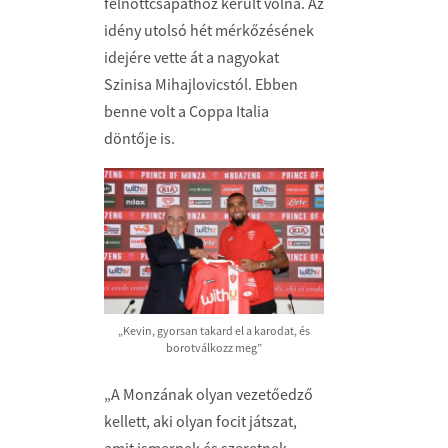
felnőttcsapathoz került volna. Az
idény utolsó hét mérkőzésének
idejére vette át a nagyokat
Szinisa Mihajlovicstól. Ebben
benne volt a Coppa Italia
döntője is.
„Kevin, gyorsan takard el a karodat, és
borotválkozz meg”
„A Monzának olyan vezetőedző
kellett, aki olyan focit játszat,