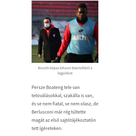
Brocchi képes kihozni Balotelliből a
legjobbat
Persze Boateng tele van
tetoválásokkal, szakálla is van,
és se nem fiatal, se nem olasz, de
Berlusconi már rég túltette
magát az első sajtótájékoztatón
tett ígéreteken.