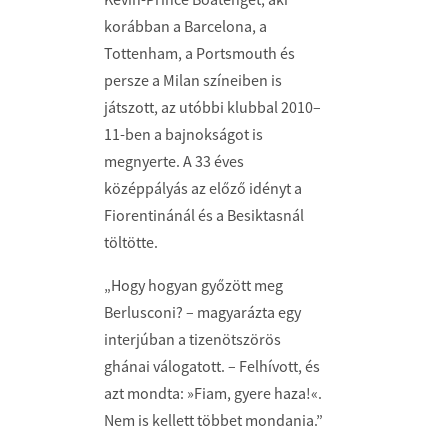
korábban a Barcelona, a
Tottenham, a Portsmouth és
persze a Milan színeiben is
játszott, az utóbbi klubbal 2010–
11-ben a bajnokságot is
megnyerte. A 33 éves
középpályás az előző idényt a
Fiorentinánál és a Besiktasnál
töltötte.
„Hogy hogyan győzött meg
Berlusconi? – magyarázta egy
interjúban a tizenötszörös
ghánai válogatott. – Felhívott, és
azt mondta: »Fiam, gyere haza!«.
Nem is kellett többet mondania.”