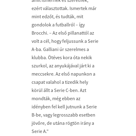
amit ismernek és szeretnek,
ezért választottak. Ismertek már
mint edzőt, és tudták, mit
gondolok a futballról – így
Brocchi. – Az első pillanattól az
volt a cél, hogy feljussunk a Serie
A-ba. Galliani úr szerelmes a
klubba. Ötéves kora óta nekik
szurkol, az anyukájával járt ki a
meccsekre. Az első napunkon a
csapat valahol a tizedik hely
körül állt a Serie C-ben. Azt
mondták, még ebben az
idényben fel kell jutnunk a Serie
B-be, vagy legrosszabb esetben
jövőre, de utána rögtön irány a
Serie A.”