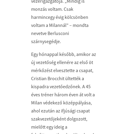
vezérigazgatója. „Mindig is
monzás voltam. Csak
harmincegy évig kölcsönben
voltam a Milannál” – mondta
nevetve Berlusconi
szárnysegédje.
Egy hónappal később, amikor az
új vezetőség ellenére az első öt
mérkőzést elvesztette a csapat,
Cristian Brocchit ültették a
kispadra vezetőedzőnek. A 45
éves tréner három éven át volt a
Milan védekező középpályása,
ahol ezután az ifjúsági csapat
szakvezetőjeként dolgozott,
mielőtt egy ideig a