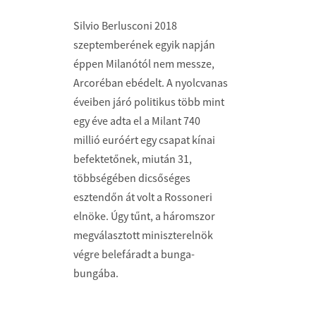
Silvio Berlusconi 2018
szeptemberének egyik napján
éppen Milanótól nem messze,
Arcoréban ebédelt. A nyolcvanas
éveiben járó politikus több mint
egy éve adta el a Milant 740
millió euróért egy csapat kínai
befektetőnek, miután 31,
többségében dicsőséges
esztendőn át volt a Rossoneri
elnöke. Úgy tűnt, a háromszor
megválasztott miniszterelnök
végre belefáradt a bunga-
bungába.