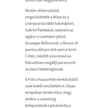
azóta csak megyünk előre.”
Miután védvonalukat
megerősítették a Milan és a
Liverpool korábbi hátvédjével,
Gabriel Palettával, valamint az
egykor a Leedsben játszó
Giuseppe Belluscival, a Monza 16
pontos előnyre tett szert a Serie
C élén, mielőtt a koronavírus
februárban megálljt parancsolt
az olasz labdarúgásnak.
A Fiúk a huszonhét mérkőzésből
csak kettőt veszítettek el. Olyan
tempóban törtek előre, hogy
amikor a szövetség
befejezettnek nyilvánította a