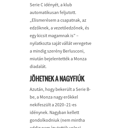
Serie C idényét, a klub
automatikusan feljutott.
„Elismerésem a csapatnak, az
edzőknek, a vezetőedzőnek, és
egy kicsit magamnak is” –
nyilatkozta saját vállát veregetve
a mindig szerény Berlusconi,
miután bejelentették a Monza
diadalát.
JÖHETNEK A NAGYFIÚK
Azután, hogy bekerült a Serie B-
be, a Monza nagy erőkkel
nekifeszült a 2020–21-es
idénynek. Nagyban kellett
gondolkodniuk (nem mintha
eddig nem így tették volna).