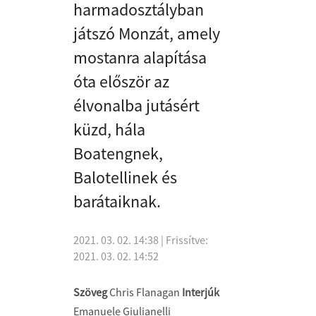
harmadosztályban
játszó Monzát, amely
mostanra alapítása
óta először az
élvonalba jutásért
küzd, hála
Boatengnek,
Balotellinek és
barátaiknak.
2021. 03. 02. 14:38
| Frissítve:
2021. 03. 02. 14:52
Szöveg
Chris Flanagan
Interjúk
Emanuele Giulianelli