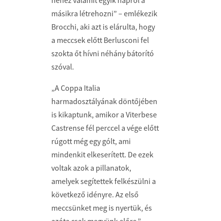
nehéz valamit egyik napról a
másikra létrehozni” – emlékezik
Brocchi, aki azt is elárulta, hogy
a meccsek előtt Berlusconi fel
szokta őt hívni néhány bátorító
szóval.
„A Coppa Italia
harmadosztályának döntőjében
is kikaptunk, amikor a Viterbese
Castrense fél perccel a vége előtt
rúgott még egy gólt, ami
mindenkit elkeserített. De ezek
voltak azok a pillanatok,
amelyek segítettek felkészülni a
következő idényre. Az első
meccsünket meg is nyertük, és