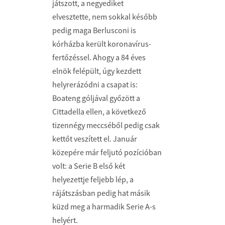
játszott, a negyediket
elvesztette, nem sokkal később
pedig maga Berlusconi is
kórházba került koronavírus-
fertőzéssel. Ahogy a 84 éves
elnök felépült, úgy kezdett
helyrerázódni a csapat is:
Boateng góljával győzött a
Cittadella ellen, a következő
tizennégy meccséből pedig csak
kettőt veszített el. Január
közepére már feljutó pozícióban
volt: a Serie B első két
helyezettje feljebb lép, a
rájátszásban pedig hat másik
küzd meg a harmadik Serie A-s
helyért.