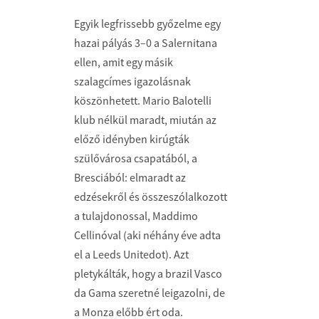
Egyik legfrissebb győzelme egy
hazai pályás 3–0 a Salernitana
ellen, amit egy másik
szalagcímes igazolásnak
köszönhetett. Mario Balotelli
klub nélkül maradt, miután az
előző idényben kirúgták
szülővárosa csapatából, a
Bresciából: elmaradt az
edzésekről és összeszólalkozott
a tulajdonossal, Maddimo
Cellinóval (aki néhány éve adta
el a Leeds Unitedot). Azt
pletykálták, hogy a brazil Vasco
da Gama szeretné leigazolni, de
a Monza előbb ért oda.