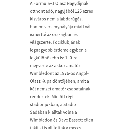
A Formula–1 Olasz Nagydíjnak
otthont adó, nagyjából 125 ezres
kisváros nem a labdarúgás,
hanem versenypályája miatt vált
ismertté az országban és
világszerte. Fociklubjának
legnagyobb érdeme egyben a
legkülönösebb is: 1–0-ra
megverte az akkor amatőr
Wimbledont az 1976-os Angol-
Olasz Kupa döntőjében, amit a
két nemzet amatőr csapatainak
rendeztek. Mielőtt régi
stadionjukban, a Stadio
Sadában kiálltak volna a
Wimbledon és Dave Bassett ellen
(akit ki is állítottak a meccs