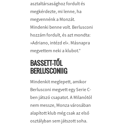
asztaltársasághoz fordult és
megkérdezte, mi lenne, ha
megvennénk a Monzát.
Mindenki benne volt. Berlusconi
hozzám fordult, és azt mondta:
»Adriano, intézd el«. Másnapra
megvettem neki a klubot.”
BASSETT-TŐL
BERLUSCONIIG
Mindenkit meglepett, amikor
Berlusconi megvett egy Serie C-
ben játszó csapatot. A Milanótól
nem messze, Monza városában
alapított klub még csak az első
osztályban sem játszott soha.