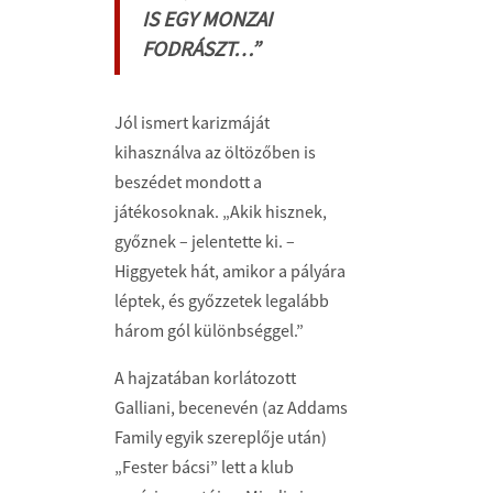
IS EGY MONZAI
FODRÁSZT…”
Jól ismert karizmáját
kihasználva az öltözőben is
beszédet mondott a
játékosoknak. „Akik hisznek,
győznek – jelentette ki. –
Higgyetek hát, amikor a pályára
léptek, és győzzetek legalább
három gól különbséggel.”
A hajzatában korlátozott
Galliani, becenevén (az Addams
Family egyik szereplője után)
„Fester bácsi” lett a klub