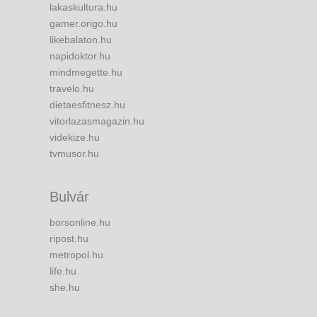
lakaskultura.hu
gamer.origo.hu
likebalaton.hu
napidoktor.hu
mindmegette.hu
travelo.hu
dietaesfitnesz.hu
vitorlazasmagazin.hu
videkize.hu
tvmusor.hu
Bulvár
borsonline.hu
ripost.hu
metropol.hu
life.hu
she.hu