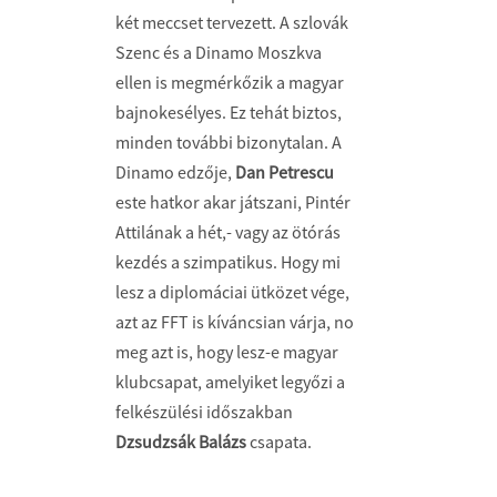
két meccset tervezett. A szlovák
Szenc és a Dinamo Moszkva
ellen is megmérkőzik a magyar
bajnokesélyes. Ez tehát biztos,
minden további bizonytalan. A
Dinamo edzője,
Dan Petrescu
este hatkor akar játszani, Pintér
Attilának a hét,- vagy az ötórás
kezdés a szimpatikus. Hogy mi
lesz a diplomáciai ütközet vége,
azt az FFT is kíváncsian várja, no
meg azt is, hogy lesz-e magyar
klubcsapat, amelyiket legyőzi a
felkészülési időszakban
Dzsudzsák Balázs
csapata.