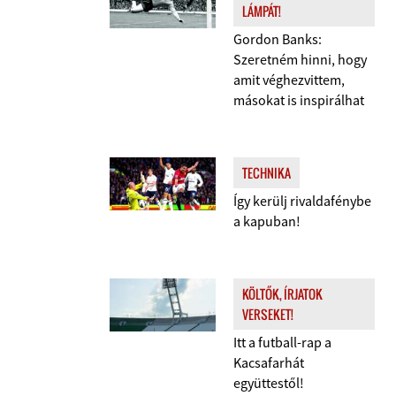
LÁMPÁT!
Gordon Banks:
Szeretném hinni, hogy
amit véghezvittem,
másokat is inspirálhat
TECHNIKA
Így kerülj rivaldafénybe
a kapuban!
KÖLTŐK, ÍRJATOK
VERSEKET!
Itt a futball-rap a
Kacsafarhát
együttestől!