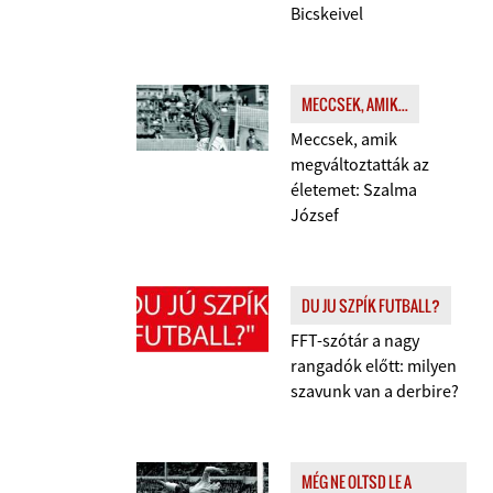
Bicskeivel
MECCSEK, AMIK...
Meccsek, amik
megváltoztatták az
életemet: Szalma
József
DU JU SZPÍK FUTBALL?
FFT-szótár a nagy
rangadók előtt: milyen
szavunk van a derbire?
MÉG NE OLTSD LE A