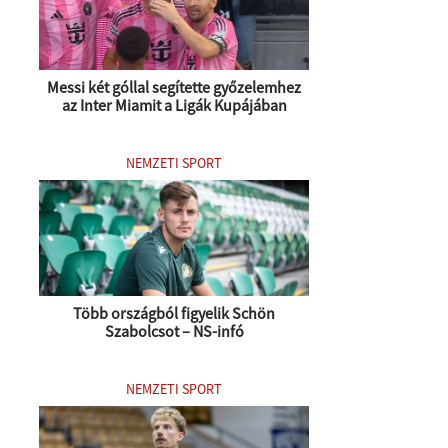
Messi két góllal segítette győzelemhez
az Inter Miamit a Ligák Kupájában
NEMZETI SPORT
Több országból figyelik Schön
Szabolcsot – NS-infó
NEMZETI SPORT