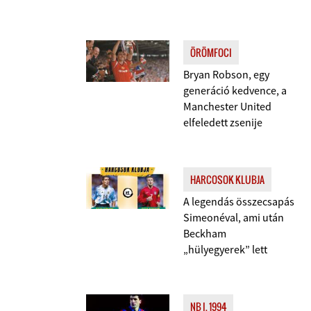
ÖRÖMFOCI
Bryan Robson, egy
generáció kedvence, a
Manchester United
elfeledett zsenije
HARCOSOK KLUBJA
A legendás összecsapás
Simeonéval, ami után
Beckham
„hülyegyerek” lett
NB I, 1994