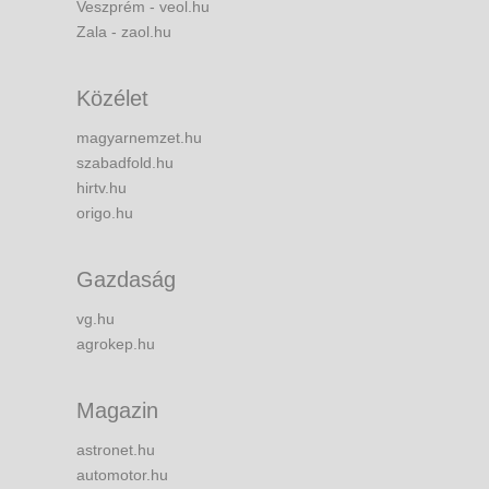
Veszprém - veol.hu
Zala - zaol.hu
Közélet
magyarnemzet.hu
szabadfold.hu
hirtv.hu
origo.hu
Gazdaság
vg.hu
agrokep.hu
Magazin
astronet.hu
automotor.hu