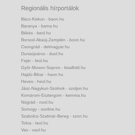
Regionális hírportálok
Bács-Kiskun - baon.hu
Baranya - bama.hu
Békés - beol.hu
Borsod-Abaúj-Zemplén - boon.hu
Csongrád - delmagyar.hu
Dunaújváros - duol.hu
Fejér - feol.hu
Győr-Moson-Sopron - kisalfold.hu
Hajdú-Bihar - haon.hu
Heves - heol.hu
Jász-Nagykun-Szolnok - szoljon.hu
Komárom-Esztergom - kemma.hu
Nógrád - nool.hu
Somogy - sonline.hu
Szabolcs-Szatmár-Bereg - szon.hu
Tolna - teol.hu
Vas - vaol.hu