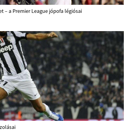
et – a Premier League jópofa légiósai
zolásai