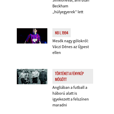
Simeonéval, ami után
Beckham
„hülyegyerek” lett
NB I, 1994
Mesék nagy gólokról:
Váczi Dénes az Újpest
ellen
TÖRTÉNET A FÉNYKÉP
MÖGÖTT
Angliában a futball a
háború alatt is
igyekezett a felszínen
maradni