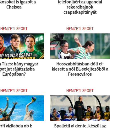
kosokat is igazolt a
telefonjáért az ugandai
Chelsea
rekordbajnok
csapatkapitányát
NEMZETI SPORT
NEMZETI SPORT
 Tízes: hány magyar
Hosszabbításban dőlt el:
pat jut rájátszásba
kiesett a női BL-selejtezőből a
Európában?
Ferencváros
NEMZETI SPORT
NEMZETI SPORT
rfi vízilabda ob I:
Spalletti al dente, készül az