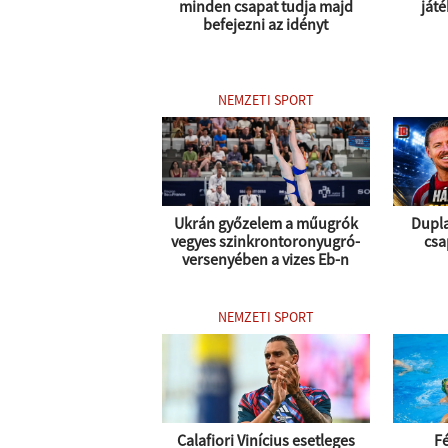
minden csapat tudja majd
játé
befejezni az idényt
NEMZETI SPORT
Ukrán győzelem a műugrók
Dupla
vegyes szinkrontoronyugró-
csa
versenyében a vizes Eb-n
NEMZETI SPORT
Calafiori Vinícius esetleges
Fé