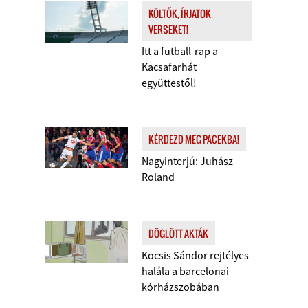
KÖLTŐK, ÍRJATOK
VERSEKET!
Itt a futball-rap a
Kacsafarhát
együttestől!
KÉRDEZD MEG PACEKBA!
Nagyinterjú: Juhász
Roland
DÖGLÖTT AKTÁK
Kocsis Sándor rejtélyes
halála a barcelonai
kórházszobában