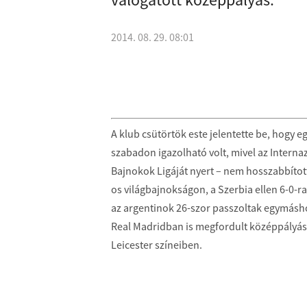
2014. 08. 29. 08:01
A klub csütörtök este jelentette be, hogy eg
szabadon igazolható volt, mivel az Interna
Bajnokok Ligáját nyert – nem hosszabbított
os világbajnokságon, a Szerbia ellen 6-0-r
az argentinok 26-szor passzoltak egymáshoz
Real Madridban is megfordult középpályás 
Leicester színeiben.