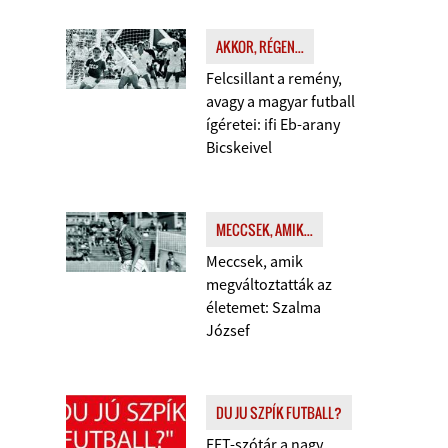
AKKOR, RÉGEN...
Felcsillant a remény,
avagy a magyar futball
ígéretei: ifi Eb-arany
Bicskeivel
MECCSEK, AMIK...
Meccsek, amik
megváltoztatták az
életemet: Szalma
József
DU JU SZPÍK FUTBALL?
FFT-szótár a nagy