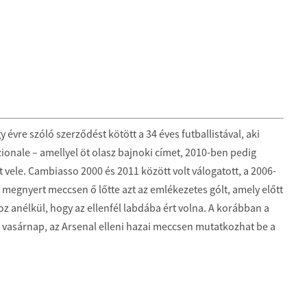
y évre szóló szerződést kötött a 34 éves futballistával, aki
zionale – amellyel öt olasz bajnoki címet, 2010-ben pedig
 vele. Cambiasso 2000 és 2011 között volt válogatott, a 2006-
a megnyert meccsen ő lőtte azt az emlékezetes gólt, amely előtt
 anélkül, hogy az ellenfél labdába ért volna. A korábban a
vasárnap, az Arsenal elleni hazai meccsen mutatkozhat be a