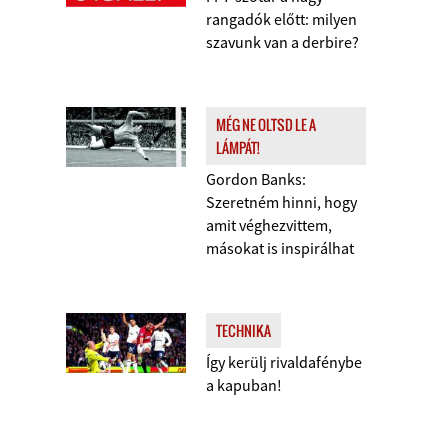
rangadók előtt: milyen
szavunk van a derbire?
MÉG NE OLTSD LE A
LÁMPÁT!
Gordon Banks:
Szeretném hinni, hogy
amit véghezvittem,
másokat is inspirálhat
TECHNIKA
Így kerülj rivaldafénybe
a kapuban!