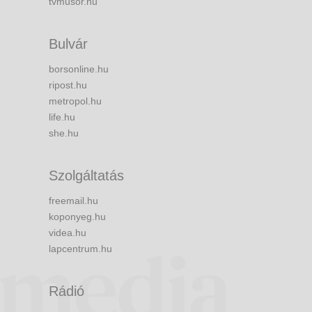
tvmusor.hu
Bulvár
borsonline.hu
ripost.hu
metropol.hu
life.hu
she.hu
Szolgáltatás
freemail.hu
koponyeg.hu
videa.hu
lapcentrum.hu
Rádió