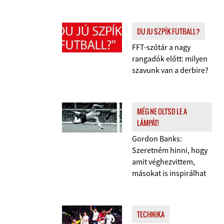
DU JU SZPÍK FUTBALL?
FFT-szótár a nagy
rangadók előtt: milyen
szavunk van a derbire?
MÉG NE OLTSD LE A
LÁMPÁT!
Gordon Banks:
Szeretném hinni, hogy
amit véghezvittem,
másokat is inspirálhat
TECHNIKA