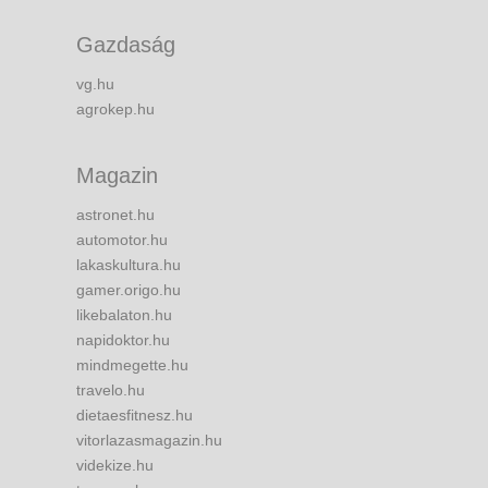
Gazdaság
vg.hu
agrokep.hu
Magazin
astronet.hu
automotor.hu
lakaskultura.hu
gamer.origo.hu
likebalaton.hu
napidoktor.hu
mindmegette.hu
travelo.hu
dietaesfitnesz.hu
vitorlazasmagazin.hu
videkize.hu