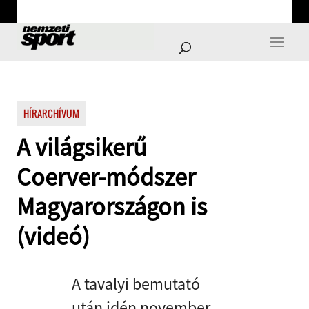
HÍRARCHÍVUM
A világsikerű
Coerver-módszer
Magyarországon is
(videó)
A tavalyi bemutató
után idén november