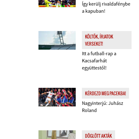
Így kerülj rivaldafénybe
a kapuban!
KÖLTŐK, ÍRJATOK
VERSEKET!
Itt a futball-rap a
Kacsafarhát
együttestől!
KÉRDEZD MEG PACEKBA!
Nagyinterjú: Juhász
Roland
DÖGLÖTT AKTÁK