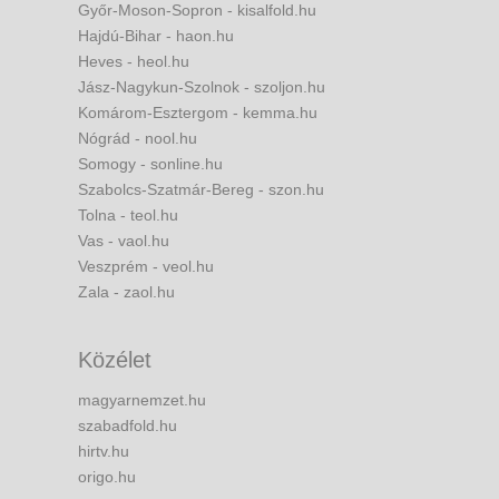
Győr-Moson-Sopron - kisalfold.hu
Hajdú-Bihar - haon.hu
Heves - heol.hu
Jász-Nagykun-Szolnok - szoljon.hu
Komárom-Esztergom - kemma.hu
Nógrád - nool.hu
Somogy - sonline.hu
Szabolcs-Szatmár-Bereg - szon.hu
Tolna - teol.hu
Vas - vaol.hu
Veszprém - veol.hu
Zala - zaol.hu
Közélet
magyarnemzet.hu
szabadfold.hu
hirtv.hu
origo.hu