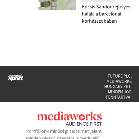
Kocsis Sándor rejtélyes
halála a barcelonai
kórházszobában
FUTURE PLC,
MEDIAWORKS
HUNGARY ZRT.
MINDEN JOG
FENNTARTVA!
Portfóliónk minőségi tartalmat jelent
minden olvasó számára. Egyedülálló