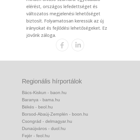
elérést, országos lefedettséget és
változatos megjelenési lehetőséget
biztosít. Folyamatosan keressük az új
irányokat és fejlődési lehetőségeket. Ez
jövőnk záloga.
Regionális hírportálok
Bács-Kiskun - baon.hu
Baranya - bama.hu
Békés - beol.hu
Borsod-Abaúj-Zemplén - boon.hu
Csongrád - delmagyar.hu
Dunaújváros - duol.hu
Fejér - feol.hu