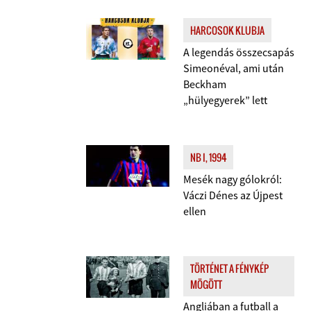
HARCOSOK KLUBJA
A legendás összecsapás
Simeonéval, ami után
Beckham
„hülyegyerek” lett
NB I, 1994
Mesék nagy gólokról:
Váczi Dénes az Újpest
ellen
TÖRTÉNET A FÉNYKÉP
MÖGÖTT
Angliában a futball a