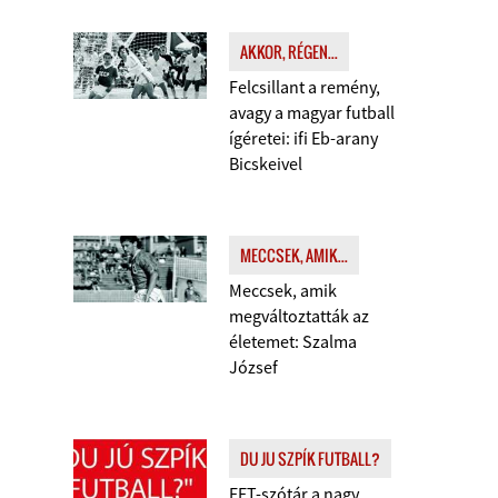
AKKOR, RÉGEN...
Felcsillant a remény,
avagy a magyar futball
ígéretei: ifi Eb-arany
Bicskeivel
MECCSEK, AMIK...
Meccsek, amik
megváltoztatták az
életemet: Szalma
József
DU JU SZPÍK FUTBALL?
FFT-szótár a nagy