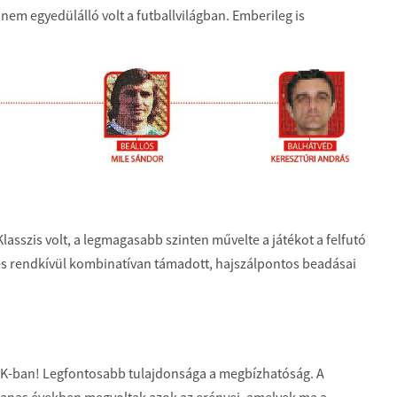
nem egyedülálló volt a futballvilágban. Emberileg is
asszis volt, a legmagasabb szinten művelte a játékot a felfutó
és rendkívül kombinatívan támadott, hajszálpontos beadásai
 MTK-ban! Legfontosabb tulajdonsága a megbízhatóság. A
olcvanas években megvoltak azok az erényei, amelyek ma a