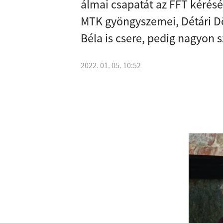
álmai csapatát az FFT kérésé
MTK gyöngyszemei, Détári Dö
Béla is csere, pedig nagyon
2022. 01. 05. 10:52