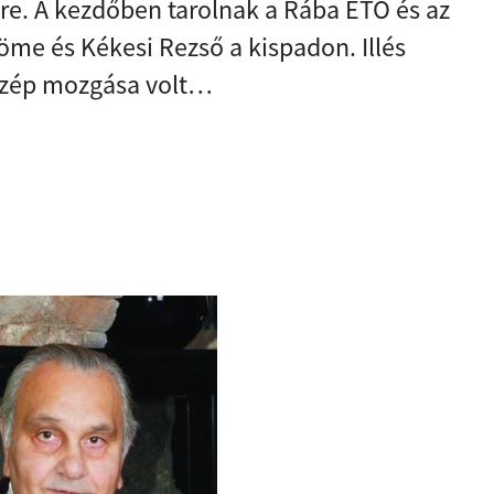
re. A kezdőben tarolnak a Rába ETO és az
me és Kékesi Rezső a kispadon. Illés
 szép mozgása volt…