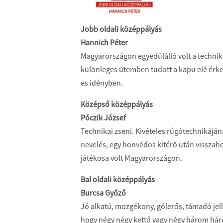
Jobb oldali középpályás
Hannich Péter
Magyarországon egyedülálló volt a technik
különleges ütemben tudott a kapu elé érkez
es idényben.
Középső középpályás
Póczik József
Technikai zseni. Kivételes rúgótechnikájá
nevelés, egy honvédos kitérő után visszaho
játékosa volt Magyarországon.
Bal oldali középpályás
Burcsa Győző
Jó alkatú, mozgékony, gólerős, támadó jel
hogy négy négy kettő vagy négy három háro