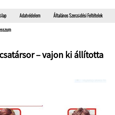
őlap
Adatvédelem
Általános Szerződési Feltételek
esszum
satársor – vajon ki állította