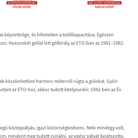
ai képzettsége, és hihetetlen a tüdőkapacitása. Egészen
ni. Huszonkét góllal lett gólkirály az ETO-ban az 1981–1982-
nak köszönhetően harminc méterről rúgta a gólokat. Győri
ztam az ETO-hoz, ekkor tudott kiteljesedni. 1982-ben az Év
legű középpályás, igazi közönségkedvenc. Neki mindegy volt,
m, mindent meg tudott csinálni, az egész pályát bejátszotta.