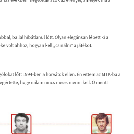
bbal, ballal hibátlanul lőtt. Olyan elegánsan lépett ki a
e volt ahhoz, hogyan kell „csinálni” a játékot.
gólokat lőtt 1994-ben a horvátok ellen. Én vittem az MTK-ba a
Megértette, hogy nálam nincs mese: menni kell. Ő ment!