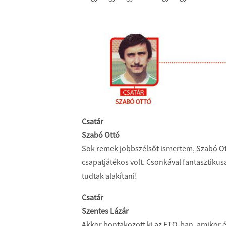
Csatár
Szabó Ottó
Sok remek jobbszélsőt ismertem, Szabó Ottó
csapatjátékos volt. Csonkával fantasztiku
tudtak alakítani!
Csatár
Szentes Lázár
Akkor bontakozott ki az ETO-ban, amikor é