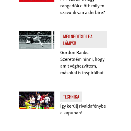
rangadók előtt: milyen
szavunk van a derbire?
MÉG NE OLTSD LE A
LÁMPÁT!
Gordon Banks:
Szeretném hinni, hogy
amit véghezvittem,
másokat is inspirálhat
TECHNIKA
Így kerülj rivaldafénybe
a kapuban!