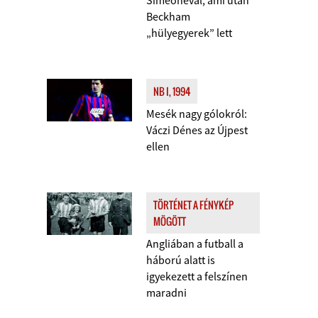
Simeonéval, ami után
Beckham
„hülyegyerek” lett
NB I, 1994
Mesék nagy gólokról:
Váczi Dénes az Újpest
ellen
TÖRTÉNET A FÉNYKÉP
MÖGÖTT
Angliában a futball a
háború alatt is
igyekezett a felszínen
maradni