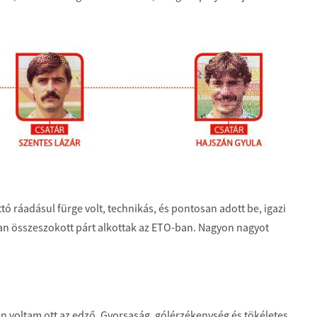
 ráadásul fürge volt, technikás, és pontosan adott be, igazi
san összeszokott párt alkottak az ETO-ban. Nagyon nagyot
n voltam ott az edző. Gyorsaság, gólérzékenység és tökéletes