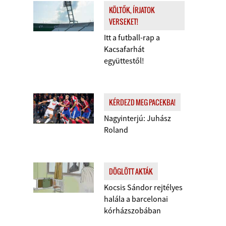
KÖLTŐK, ÍRJATOK
VERSEKET!
Itt a futball-rap a
Kacsafarhát
együttestől!
KÉRDEZD MEG PACEKBA!
Nagyinterjú: Juhász
Roland
DÖGLÖTT AKTÁK
Kocsis Sándor rejtélyes
halála a barcelonai
kórházszobában