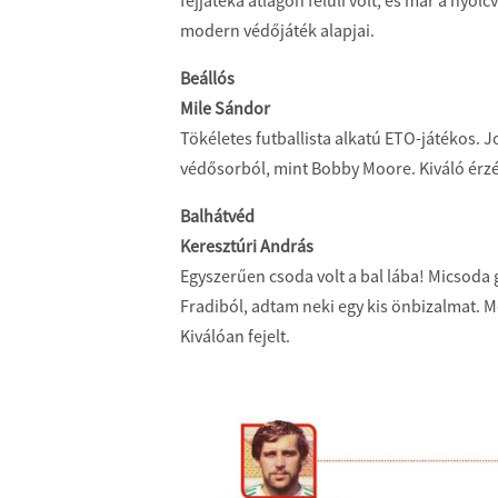
modern védőjáték alapjai.
Beállós
Mile Sándor
Tökéletes futballista alkatú ETO-játékos. Jo
védősorból, mint Bobby Moore. Kiváló érzék
Balhátvéd
Keresztúri András
Egyszerűen csoda volt a bal lába! Micsoda 
Fradiból, adtam neki egy kis önbizalmat. 
Kiválóan fejelt.