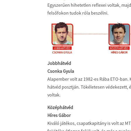
Egyszerűen hihetetlen reflexei voltak, majd
felsőfokon tudok róla beszélni.
Jobbhátvéd
Csonka Gyula
Alapember volt az 1982-es Rába ETO-ban. Kl
hátvéd posztján. Tökéletesen védekezett, 
voltak.
Középhátvéd
Híres Gábor
Kiváló játékos, csapatkapitány is volt az
fejjátéka átlagon felüli volt, és már a ny