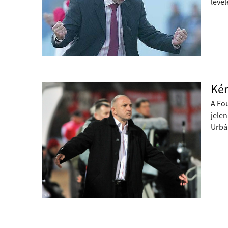
level
Kér
A Fo
jelen
Urbá