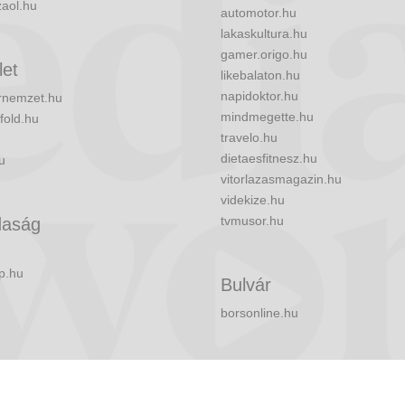
zaol.hu
automotor.hu
lakaskultura.hu
gamer.origo.hu
let
likebalaton.hu
napidoktor.hu
nemzet.hu
mindmegette.hu
fold.hu
travelo.hu
dietaesfitnesz.hu
u
vitorlazasmagazin.hu
videkize.hu
tvmusor.hu
aság
p.hu
Bulvár
borsonline.hu