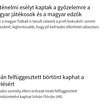
ténelmi esélyt kaptak a győzelemre a
yar játékosok és a magyar edzők
 a magyar futball is tanult valamit a profi bokszból: semmi
zámít, legfontosabb, hogy jól kell tudni ellenfelet választani.
án felfüggesztett börtönt kaphat a
elésért
alos személy elleni erőszak miatt felfüggesztett
önbüntetést kaphat Urbán Flórián (44).