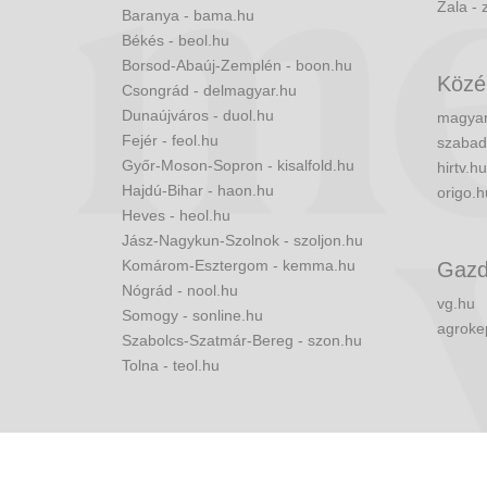
Zala - 
Baranya - bama.hu
Békés - beol.hu
Borsod-Abaúj-Zemplén - boon.hu
Közé
Csongrád - delmagyar.hu
Dunaújváros - duol.hu
magyar
Fejér - feol.hu
szabad
Győr-Moson-Sopron - kisalfold.hu
hirtv.hu
Hajdú-Bihar - haon.hu
origo.h
Heves - heol.hu
Jász-Nagykun-Szolnok - szoljon.hu
Komárom-Esztergom - kemma.hu
Gazd
Nógrád - nool.hu
vg.hu
Somogy - sonline.hu
agroke
Szabolcs-Szatmár-Bereg - szon.hu
Tolna - teol.hu