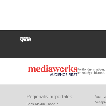
Portfóliónk minőségi
lehetőséget biztosít.
Regionális hírportálok
Vas - v
Veszpr
Bács-Kiskun - baon.hu