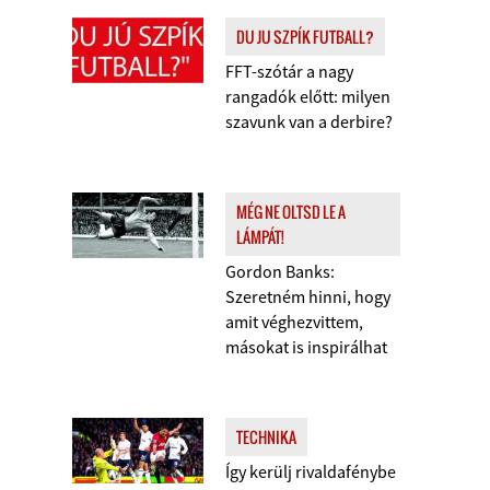
DU JU SZPÍK FUTBALL?
FFT-szótár a nagy
rangadók előtt: milyen
szavunk van a derbire?
MÉG NE OLTSD LE A
LÁMPÁT!
Gordon Banks:
Szeretném hinni, hogy
amit véghezvittem,
másokat is inspirálhat
TECHNIKA
Így kerülj rivaldafénybe