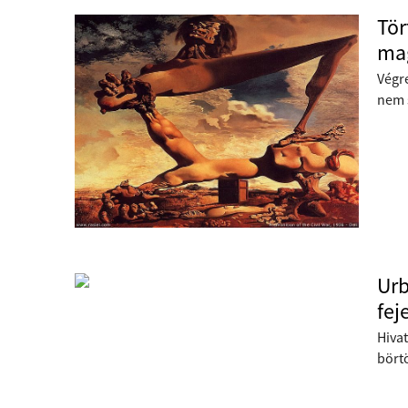
Tör
mag
Végre
nem s
Urb
fej
Hivat
bört