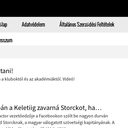
őlap
Adatvédelem
Általános Szerződési Feltételek
esszum
tani!
 a kluboktól és az akadémiáktól. Videó!
án a Keletiig zavarná Storckot, ha…
actor vezetőedzője a Facebookon szólt be nagyon durván
d Storcknak, a magyar válogatott szövetségi kapitányának. A