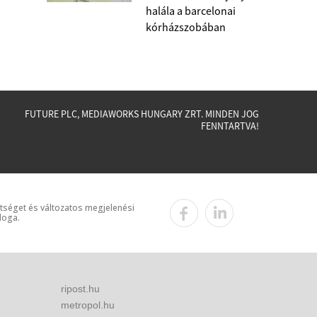
halála a barcelonai
kórházszobában
FUTURE PLC, MEDIAWORKS HUNGARY ZRT. MINDEN JOG
FENNTARTVA!
ttséget és változatos megjelenési
loga.
ripost.hu
metropol.hu