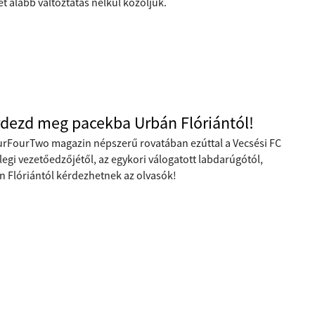
et alább változtatás nélkül közöljük.
dezd meg pacekba Urbán Flóriántól!
urFourTwo magazin népszerű rovatában ezúttal a Vecsési FC
legi vezetőedzőjétől, az egykori válogatott labdarúgótól,
n Flóriántól kérdezhetnek az olvasók!