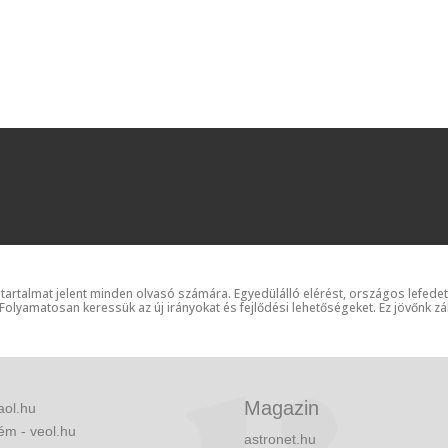
 tartalmat jelent minden olvasó számára. Egyedülálló elérést, országos lefede
 Folyamatosan keressük az új irányokat és fejlődési lehetőségeket. Ez jövőnk zá
Magazin
aol.hu
ém - veol.hu
astronet.hu