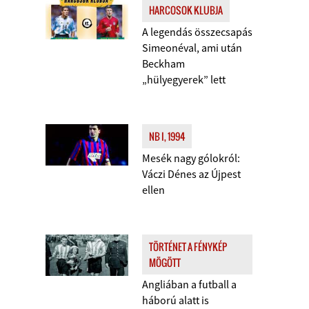
HARCOSOK KLUBJA
A legendás összecsapás
Simeonéval, ami után
Beckham
„hülyegyerek” lett
NB I, 1994
Mesék nagy gólokról:
Váczi Dénes az Újpest
ellen
TÖRTÉNET A FÉNYKÉP
MÖGÖTT
Angliában a futball a
háború alatt is