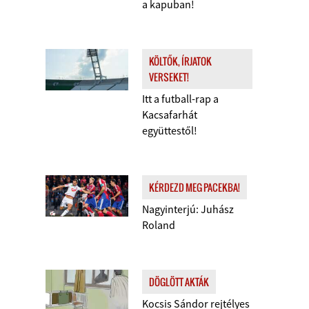
a kapuban!
KÖLTŐK, ÍRJATOK
VERSEKET!
Itt a futball-rap a
Kacsafarhát
együttestől!
KÉRDEZD MEG PACEKBA!
Nagyinterjú: Juhász
Roland
DÖGLÖTT AKTÁK
Kocsis Sándor rejtélyes