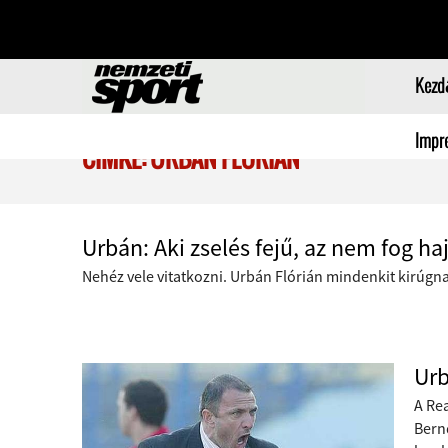
Kezd
Impr
CÍMKE: URBÁN FLÓRIÁN
Urbán: Aki zselés fejű, az nem fog haj
Nehéz vele vitatkozni. Urbán Flórián mindenkit kirúgna
Urb
A Re
Bern