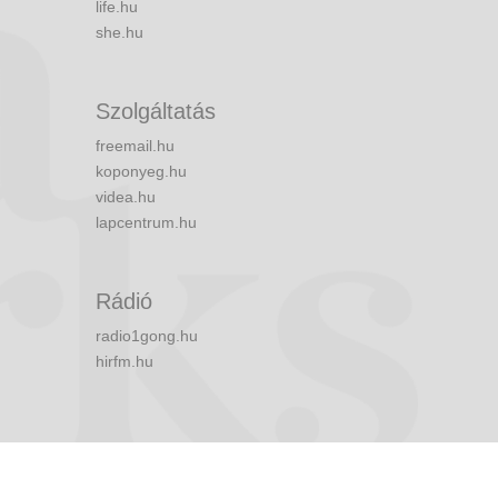
life.hu
she.hu
Szolgáltatás
freemail.hu
koponyeg.hu
videa.hu
lapcentrum.hu
Rádió
radio1gong.hu
hirfm.hu