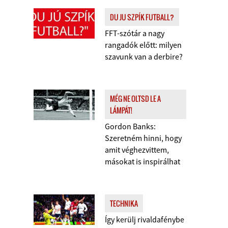
DU JU SZPÍK FUTBALL?
FFT-szótár a nagy
rangadók előtt: milyen
szavunk van a derbire?
MÉG NE OLTSD LE A
LÁMPÁT!
Gordon Banks:
Szeretném hinni, hogy
amit véghezvittem,
másokat is inspirálhat
TECHNIKA
Így kerülj rivaldafénybe