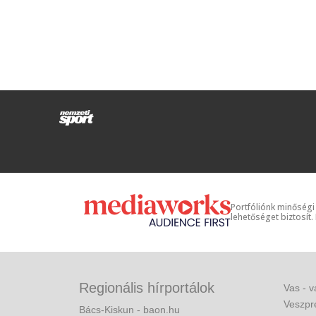
Portfóliónk minőségi
lehetőséget biztosít.
Regionális hírportálok
Vas - v
Veszpr
Bács-Kiskun - baon.hu