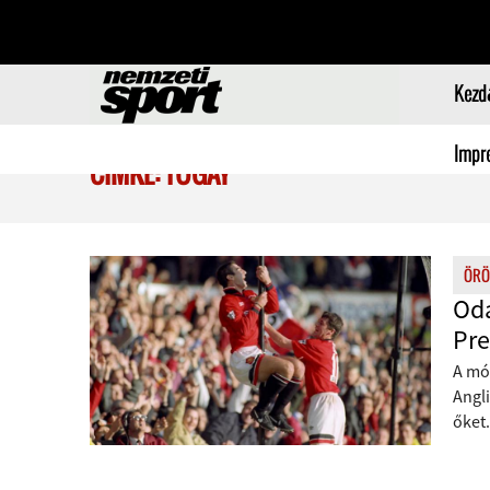
Kezd
Impr
CÍMKE: TUGAY
ÖRÖ
Oda
Pre
A mó
Angli
őket.