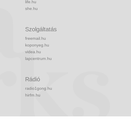
life.hu
she.hu
Szolgáltatás
freemail.hu
koponyeg.hu
videa.hu
lapcentrum.hu
Rádió
radio1gong.hu
hirfm.hu