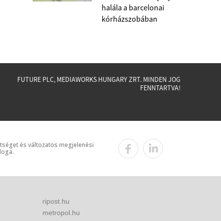
halála a barcelonai
kórházszobában
FUTURE PLC, MEDIAWORKS HUNGARY ZRT. MINDEN JOG
FENNTARTVA!
ttséget és változatos megjelenési
loga.
ripost.hu
metropol.hu