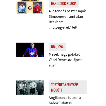
HARCOSOK KLUBJA
A legendás összecsapás
Simeonéval, ami után
Beckham
„hülyegyerek” lett
NB I, 1994
Mesék nagy gólokról:
Váczi Dénes az Újpest
ellen
TÖRTÉNET A FÉNYKÉP
MÖGÖTT
Angliában a futball a
háború alatt is