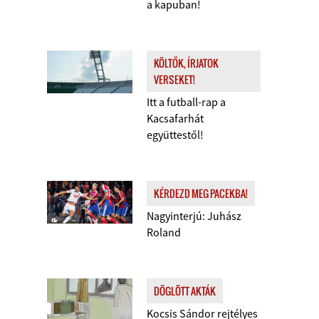
a kapuban!
KÖLTŐK, ÍRJATOK
VERSEKET!
Itt a futball-rap a
Kacsafarhát
együttestől!
KÉRDEZD MEG PACEKBA!
Nagyinterjú: Juhász
Roland
DÖGLÖTT AKTÁK
Kocsis Sándor rejtélyes