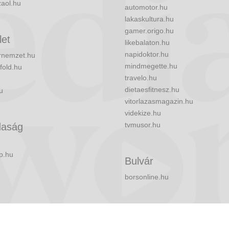
zaol.hu
automotor.hu
lakaskultura.hu
gamer.origo.hu
let
likebalaton.hu
napidoktor.hu
nemzet.hu
mindmegette.hu
fold.hu
travelo.hu
dietaesfitnesz.hu
u
vitorlazasmagazin.hu
videkize.hu
tvmusor.hu
aság
p.hu
Bulvár
borsonline.hu