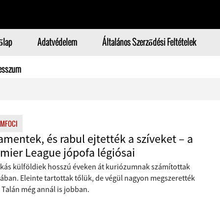
őlap
Adatvédelem
Általános Szerződési Feltételek
esszum
MFOCI
mentek, és rabul ejtették a szíveket – a
mier League jópofa légiósai
kás külföldiek hosszú éveken át kuriózumnak számítottak
ában. Eleinte tartottak tőlük, de végül nagyon megszerették
 Talán még annál is jobban.