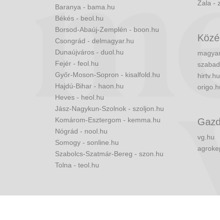
Zala - 
Baranya - bama.hu
Békés - beol.hu
Borsod-Abaúj-Zemplén - boon.hu
Közé
Csongrád - delmagyar.hu
Dunaújváros - duol.hu
magyar
Fejér - feol.hu
szabad
Győr-Moson-Sopron - kisalfold.hu
hirtv.hu
Hajdú-Bihar - haon.hu
origo.h
Heves - heol.hu
Jász-Nagykun-Szolnok - szoljon.hu
Komárom-Esztergom - kemma.hu
Gazd
Nógrád - nool.hu
vg.hu
Somogy - sonline.hu
agroke
Szabolcs-Szatmár-Bereg - szon.hu
Tolna - teol.hu