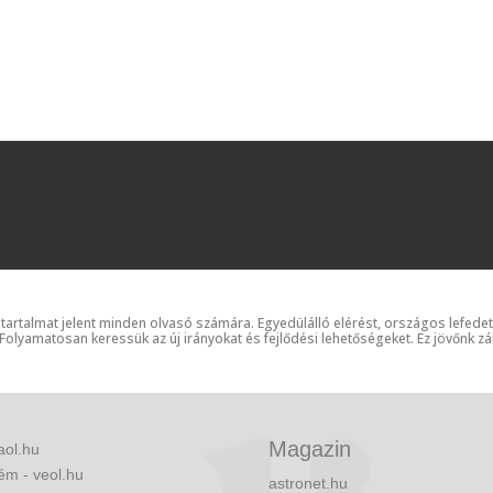
 tartalmat jelent minden olvasó számára. Egyedülálló elérést, országos lefede
 Folyamatosan keressük az új irányokat és fejlődési lehetőségeket. Ez jövőnk zá
Magazin
aol.hu
ém - veol.hu
astronet.hu