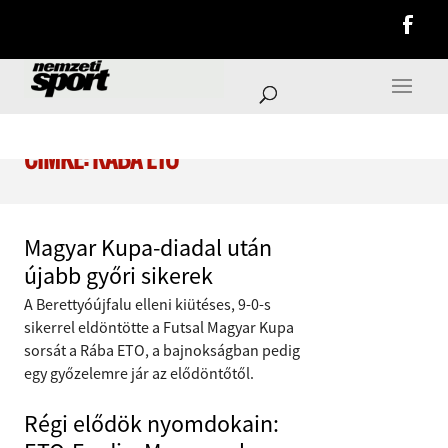
CÍMKE: RÁBA ETO
Magyar Kupa-diadal után
újabb győri sikerek
A Berettyóújfalu elleni kiütéses, 9-0-s
sikerrel eldöntötte a Futsal Magyar Kupa
sorsát a Rába ETO, a bajnokságban pedig
egy győzelemre jár az elődöntőtől.
Régi elődök nyomdokain: