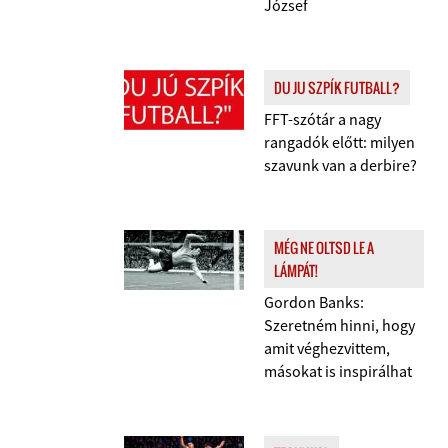
József
DU JU SZPÍK FUTBALL?
FFT-szótár a nagy
rangadók előtt: milyen
szavunk van a derbire?
MÉG NE OLTSD LE A
LÁMPÁT!
Gordon Banks:
Szeretném hinni, hogy
amit véghezvittem,
másokat is inspirálhat