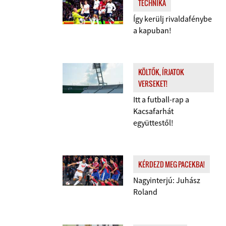
TECHNIKA
Így kerülj rivaldafénybe
a kapuban!
KÖLTŐK, ÍRJATOK
VERSEKET!
Itt a futball-rap a
Kacsafarhát
együttestől!
KÉRDEZD MEG PACEKBA!
Nagyinterjú: Juhász
Roland