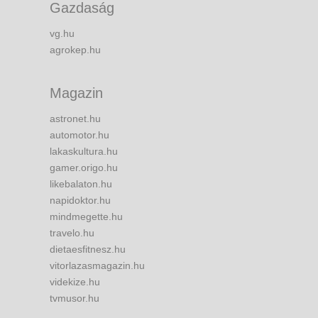
Gazdaság
vg.hu
agrokep.hu
Magazin
astronet.hu
automotor.hu
lakaskultura.hu
gamer.origo.hu
likebalaton.hu
napidoktor.hu
mindmegette.hu
travelo.hu
dietaesfitnesz.hu
vitorlazasmagazin.hu
videkize.hu
tvmusor.hu