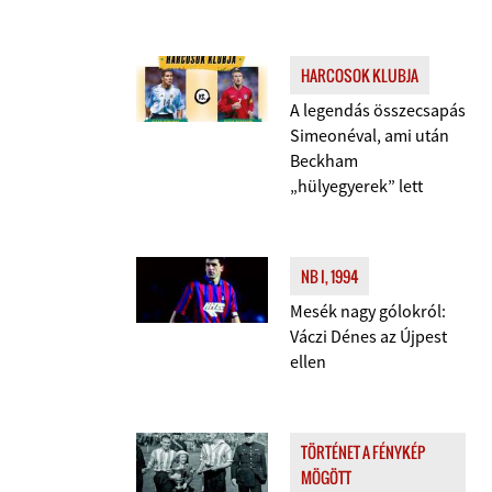
HARCOSOK KLUBJA
A legendás összecsapás
Simeonéval, ami után
Beckham
„hülyegyerek” lett
NB I, 1994
Mesék nagy gólokról:
Váczi Dénes az Újpest
ellen
TÖRTÉNET A FÉNYKÉP
MÖGÖTT