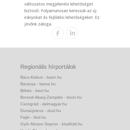
változatos megjelenési lehetőséget
biztosít. Folyamatosan keressük az új
irányokat és fejlődési lehetőségeket. Ez
jövőnk záloga.
Regionális hírportálok
Bács-Kiskun - baon.hu
Baranya - bama.hu
Békés - beol.hu
Borsod-Abaúj-Zemplén - boon.hu
Csongrád - delmagyar.hu
Dunaújváros - duol.hu
Fejér - feol.hu
Győr-Moson-Sopron - kisalfold.hu