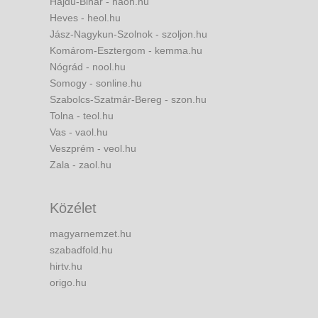
Hajdú-Bihar - haon.hu
Heves - heol.hu
Jász-Nagykun-Szolnok - szoljon.hu
Komárom-Esztergom - kemma.hu
Nógrád - nool.hu
Somogy - sonline.hu
Szabolcs-Szatmár-Bereg - szon.hu
Tolna - teol.hu
Vas - vaol.hu
Veszprém - veol.hu
Zala - zaol.hu
Közélet
magyarnemzet.hu
szabadfold.hu
hirtv.hu
origo.hu