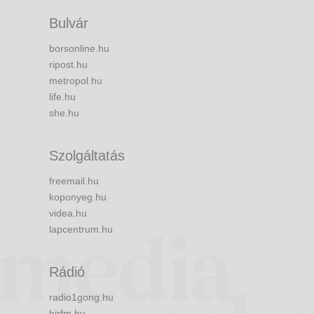
Bulvár
borsonline.hu
ripost.hu
metropol.hu
life.hu
she.hu
Szolgáltatás
freemail.hu
koponyeg.hu
videa.hu
lapcentrum.hu
Rádió
radio1gong.hu
hirfm.hu