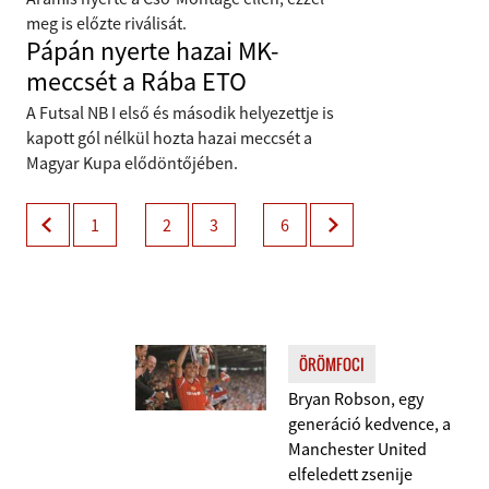
meg is előzte riválisát.
Pápán nyerte hazai MK-
meccsét a Rába ETO
A Futsal NB I első és második helyezettje is
kapott gól nélkül hozta hazai meccsét a
Magyar Kupa elődöntőjében.
1
2
3
6
ÖRÖMFOCI
Bryan Robson, egy
generáció kedvence, a
Manchester United
elfeledett zsenije