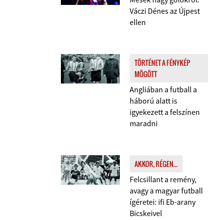
Váczi Dénes az Újpest
ellen
TÖRTÉNET A FÉNYKÉP
MÖGÖTT
Angliában a futball a
háború alatt is
igyekezett a felszínen
maradni
AKKOR, RÉGEN...
Felcsillant a remény,
avagy a magyar futball
ígéretei: ifi Eb-arany
Bicskeivel