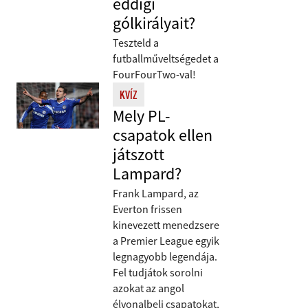
eddigi
gólkirályait?
Teszteld a
futballműveltségedet a
FourFourTwo-val!
KVÍZ
Mely PL-
csapatok ellen
játszott
Lampard?
Frank Lampard, az
Everton frissen
kinevezett menedzsere
a Premier League egyik
legnagyobb legendája.
Fel tudjátok sorolni
azokat az angol
élvonalbeli csapatokat,