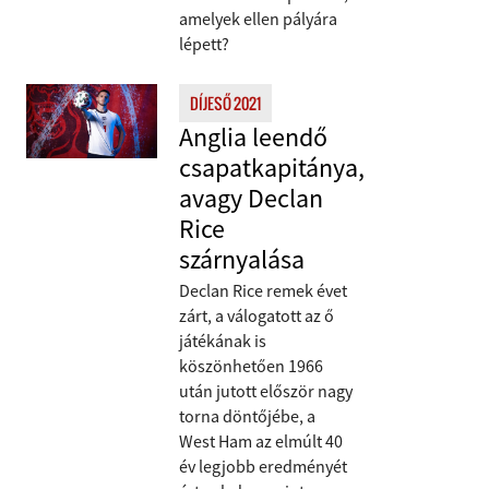
amelyek ellen pályára
lépett?
DÍJESŐ 2021
Anglia leendő
csapatkapitánya,
avagy Declan
Rice
szárnyalása
Declan Rice remek évet
zárt, a válogatott az ő
játékának is
köszönhetően 1966
után jutott először nagy
torna döntőjébe, a
West Ham az elmúlt 40
év legjobb eredményét