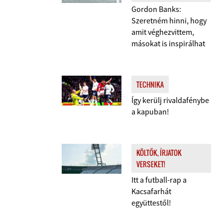
Gordon Banks:
Szeretném hinni, hogy
amit véghezvittem,
másokat is inspirálhat
TECHNIKA
Így kerülj rivaldafénybe
a kapuban!
KÖLTŐK, ÍRJATOK
VERSEKET!
Itt a futball-rap a
Kacsafarhát
együttestől!