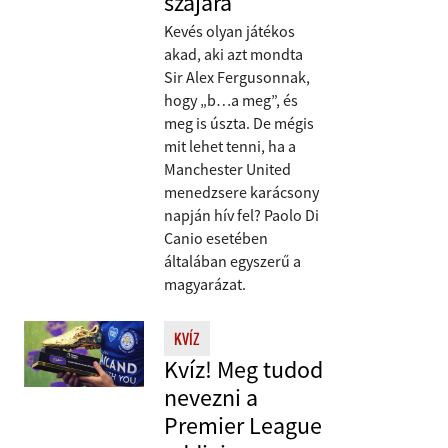
szájára
Kevés olyan játékos
akad, aki azt mondta
Sir Alex Fergusonnak,
hogy „b…a meg”, és
meg is úszta. De mégis
mit lehet tenni, ha a
Manchester United
menedzsere karácsony
napján hív fel? Paolo Di
Canio esetében
általában egyszerű a
magyarázat.
KVÍZ
Kvíz! Meg tudod
nevezni a
Premier League