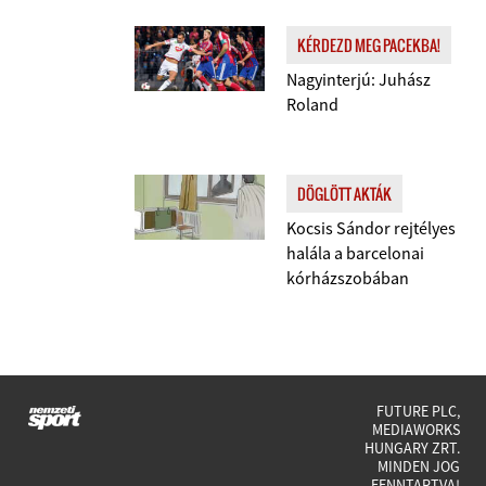
KÉRDEZD MEG PACEKBA!
Nagyinterjú: Juhász
Roland
DÖGLÖTT AKTÁK
Kocsis Sándor rejtélyes
halála a barcelonai
kórházszobában
FUTURE PLC,
MEDIAWORKS
HUNGARY ZRT.
MINDEN JOG
FENNTARTVA!