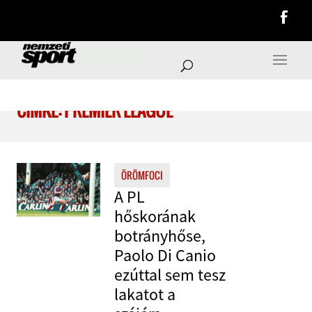
CÍMKE: PREMIER LEAGUE
ÖRÖMFOCI
A PL
hőskorának
botrányhőse,
Paolo Di Canio
ezúttal sem tesz
lakatot a