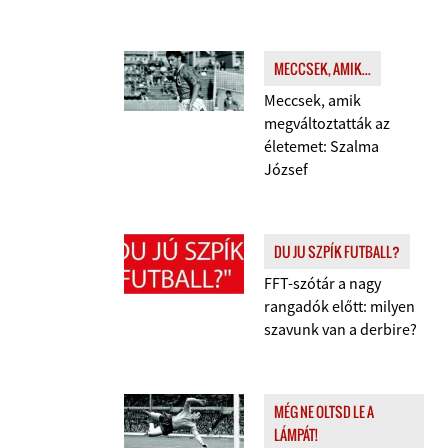
MECCSEK, AMIK...
Meccsek, amik
megváltoztatták az
életemet: Szalma
József
DU JU SZPÍK FUTBALL?
FFT-szótár a nagy
rangadók előtt: milyen
szavunk van a derbire?
MÉG NE OLTSD LE A
LÁMPÁT!