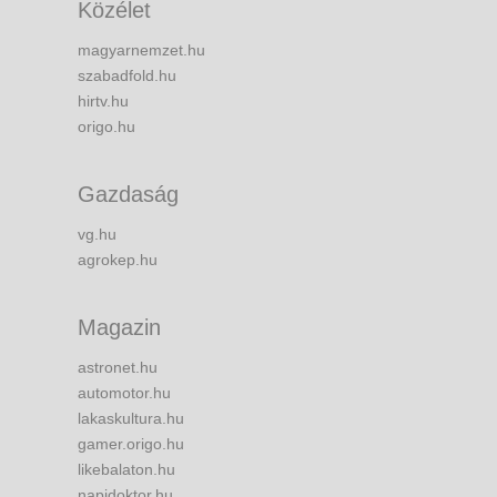
Közélet
magyarnemzet.hu
szabadfold.hu
hirtv.hu
origo.hu
Gazdaság
vg.hu
agrokep.hu
Magazin
astronet.hu
automotor.hu
lakaskultura.hu
gamer.origo.hu
likebalaton.hu
napidoktor.hu