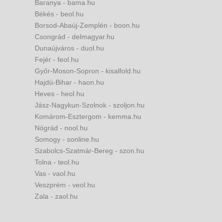
Baranya - bama.hu
Békés - beol.hu
Borsod-Abaúj-Zemplén - boon.hu
Csongrád - delmagyar.hu
Dunaújváros - duol.hu
Fejér - feol.hu
Győr-Moson-Sopron - kisalfold.hu
Hajdú-Bihar - haon.hu
Heves - heol.hu
Jász-Nagykun-Szolnok - szoljon.hu
Komárom-Esztergom - kemma.hu
Nógrád - nool.hu
Somogy - sonline.hu
Szabolcs-Szatmár-Bereg - szon.hu
Tolna - teol.hu
Vas - vaol.hu
Veszprém - veol.hu
Zala - zaol.hu