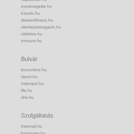
mindmegette.hu
travelo.hu
dietaesfitnesz.hu
vitorlazasmagazin.hu
videkize.hu
tvmusor.hu
Bulvár
borsonline.hu
ripost.hu
metropol.hu
life.hu
she.hu
Szolgáltatás
freemail.hu
koponyeg.hu