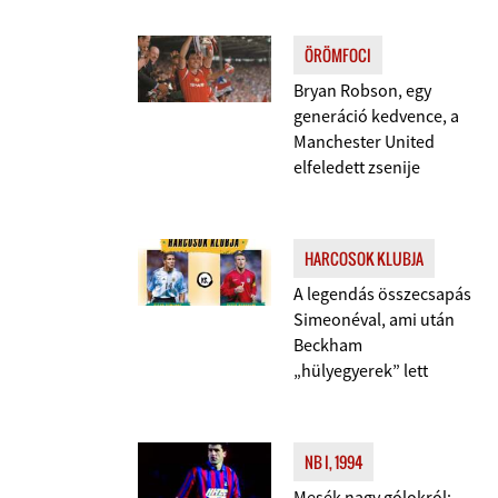
ÖRÖMFOCI
Bryan Robson, egy
generáció kedvence, a
Manchester United
elfeledett zsenije
HARCOSOK KLUBJA
A legendás összecsapás
Simeonéval, ami után
Beckham
„hülyegyerek” lett
NB I, 1994
Mesék nagy gólokról: