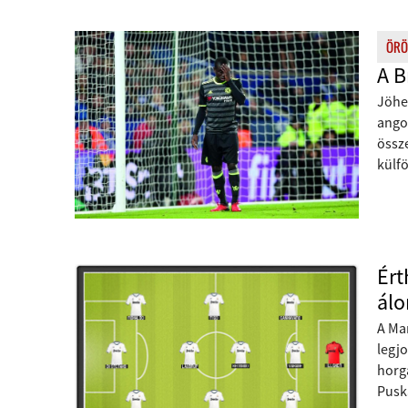
ÖRÖ
A B
Jöhe
ango
össz
külfö
Ért
álo
A Mar
legjo
horg
Pusk