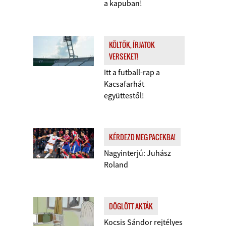
a kapuban!
KÖLTŐK, ÍRJATOK
VERSEKET!
Itt a futball-rap a
Kacsafarhát
együttestől!
KÉRDEZD MEG PACEKBA!
Nagyinterjú: Juhász
Roland
DÖGLÖTT AKTÁK
Kocsis Sándor rejtélyes