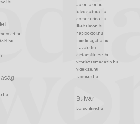
zaol.hu
automotor.hu
lakaskultura.hu
gamer.origo.hu
let
likebalaton.hu
napidoktor.hu
nemzet.hu
mindmegette.hu
fold.hu
travelo.hu
dietaesfitnesz.hu
u
vitorlazasmagazin.hu
videkize.hu
tvmusor.hu
aság
p.hu
Bulvár
borsonline.hu