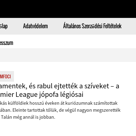
őlap
Adatvédelem
Általános Szerződési Feltételek
esszum
MFOCI
mentek, és rabul ejtették a szíveket – a
mier League jópofa légiósai
kás külföldiek hosszú éveken át kuriózumnak számítottak
ában. Eleinte tartottak tőlük, de végül nagyon megszerették
 Talán még annál is jobban.