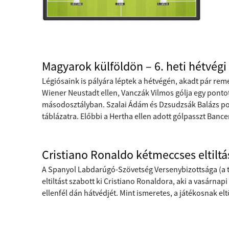
Magyarok külföldön – 6. heti hétvég
Légiósaink is pályára léptek a hétvégén, akadt pár rem
Wiener Neustadt ellen, Vanczák Vilmos gólja egy pontot
másodosztályban. Szalai Ádám és Dzsudzsák Balázs pont
táblázatra. Előbbi a Hertha ellen adott gólpasszt Banc
Cristiano Ronaldo kétmeccses eltiltá
A Spanyol Labdarúgó-Szövetség Versenybizottsága (a 
eltiltást szabott ki Cristiano Ronaldora, aki a vasárnap
ellenfél dán hátvédjét. Mint ismeretes, a játékosnak eltö