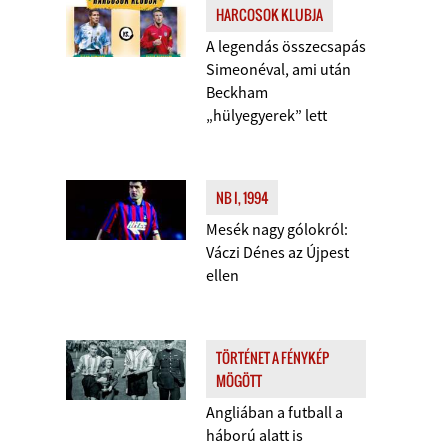
HARCOSOK KLUBJA
A legendás összecsapás
Simeonéval, ami után
Beckham
„hülyegyerek” lett
NB I, 1994
Mesék nagy gólokról:
Váczi Dénes az Újpest
ellen
TÖRTÉNET A FÉNYKÉP
MÖGÖTT
Angliában a futball a
háború alatt is