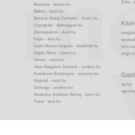
Zala - 
Baranya - bama.hu
Békés - beol.hu
Borsod-Abaúj-Zemplén - boon.hu
Közé
Csongrád - delmagyar.hu
Dunaújváros - duol.hu
magyar
Fejér - feol.hu
szabad
Győr-Moson-Sopron - kisalfold.hu
hirtv.hu
Hajdú-Bihar - haon.hu
origo.h
Heves - heol.hu
Jász-Nagykun-Szolnok - szoljon.hu
Komárom-Esztergom - kemma.hu
Gazd
Nógrád - nool.hu
vg.hu
Somogy - sonline.hu
agroke
Szabolcs-Szatmár-Bereg - szon.hu
Tolna - teol.hu