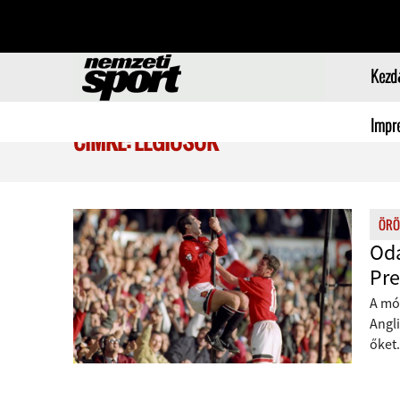
Kezd
Impr
CÍMKE: LÉGIÓSOK
ÖRÖ
Oda
Pre
A mó
Angli
őket.