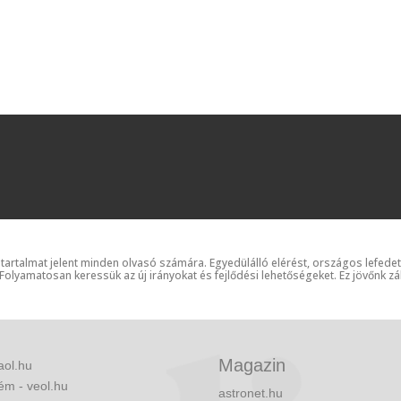
 tartalmat jelent minden olvasó számára. Egyedülálló elérést, országos lefede
 Folyamatosan keressük az új irányokat és fejlődési lehetőségeket. Ez jövőnk zá
Magazin
aol.hu
ém - veol.hu
astronet.hu