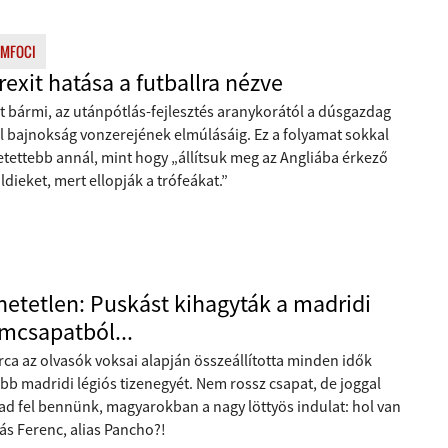
MFOCI
rexit hatása a futballra nézve
t bármi, az utánpótlás-fejlesztés aranykorától a dúsgazdag
l bajnokság vonzerejének elmúlásáig. Ez a folyamat sokkal
etettebb annál, mint hogy „állítsuk meg az Angliába érkező
ldieket, mert ellopják a trófeákat.”
hetetlen: Puskást kihagyták a madridi
mcsapatból...
ca az olvasók voksai alapján összeállította minden idők
bb madridi légiós tizenegyét. Nem rossz csapat, de joggal
ad fel bennünk, magyarokban a nagy löttyös indulat: hol van
ás Ferenc, alias Pancho?!