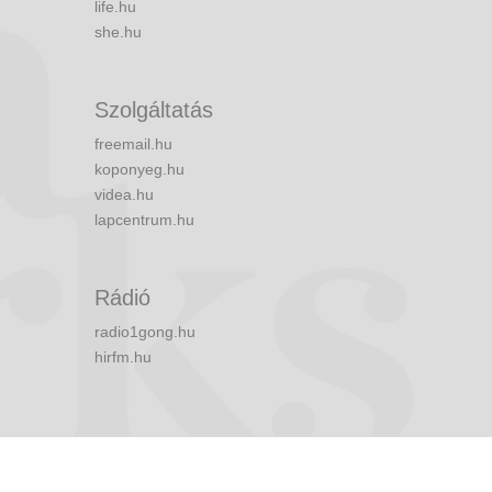
life.hu
she.hu
Szolgáltatás
freemail.hu
koponyeg.hu
videa.hu
lapcentrum.hu
Rádió
radio1gong.hu
hirfm.hu