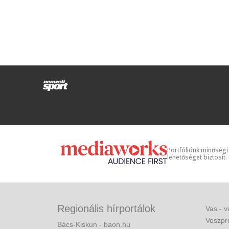
Portfóliónk minőségi
lehetőséget biztosít.
Regionális hírportálok
Vas - v
Veszpr
Bács-Kiskun - baon.hu