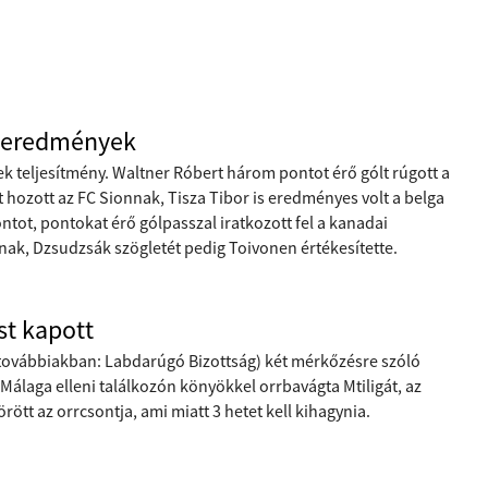
i eredmények
ek teljesítmény. Waltner Róbert három pontot érő gólt rúgott a
 hozott az FC Sionnak, Tisza Tibor is eredményes volt a belga
ot, pontokat érő gólpasszal iratkozott fel a kanadai
enak, Dzsudzsák szögletét pedig Toivonen értékesítette.
st kapott
továbbiakban: Labdarúgó Bizottság) két mérkőzésre szóló
i Málaga elleni találkozón könyökkel orrbavágta Mtiligát, az
rött az orrcsontja, ami miatt 3 hetet kell kihagynia.