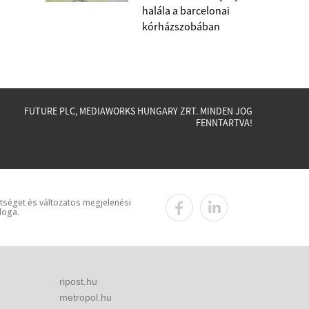
halála a barcelonai
kórházszobában
FUTURE PLC, MEDIAWORKS HUNGARY ZRT. MINDEN JOG
FENNTARTVA!
ttséget és változatos megjelenési
loga.
ripost.hu
metropol.hu