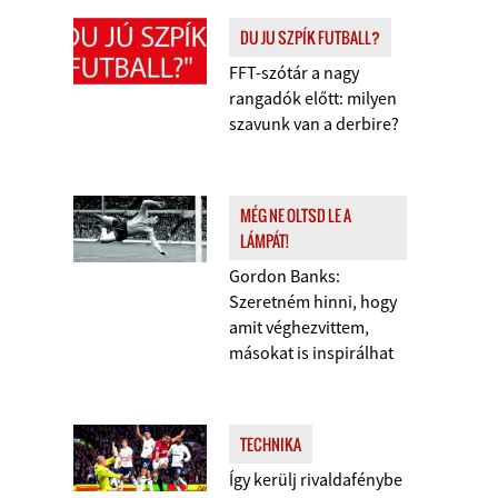
DU JU SZPÍK FUTBALL?
FFT-szótár a nagy
rangadók előtt: milyen
szavunk van a derbire?
MÉG NE OLTSD LE A
LÁMPÁT!
Gordon Banks:
Szeretném hinni, hogy
amit véghezvittem,
másokat is inspirálhat
TECHNIKA
Így kerülj rivaldafénybe