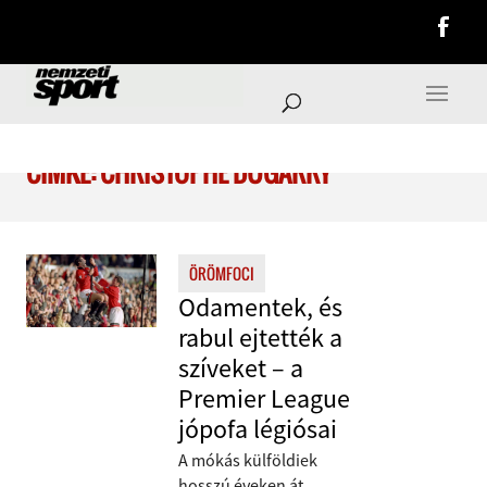
CÍMKE: CHRISTOPHE DUGARRY
ÖRÖMFOCI
Odamentek, és
rabul ejtették a
szíveket – a
Premier League
jópofa légiósai
A mókás külföldiek
hosszú éveken át