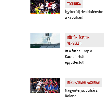
TECHNIKA
Így kerülj rivaldafénybe
a kapuban!
KÖLTŐK, ÍRJATOK
VERSEKET!
Itt a futball-rap a
Kacsafarhát
együttestől!
KÉRDEZD MEG PACEKBA!
Nagyinterjú: Juhász
Roland