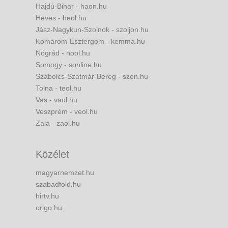
Hajdú-Bihar - haon.hu
Heves - heol.hu
Jász-Nagykun-Szolnok - szoljon.hu
Komárom-Esztergom - kemma.hu
Nógrád - nool.hu
Somogy - sonline.hu
Szabolcs-Szatmár-Bereg - szon.hu
Tolna - teol.hu
Vas - vaol.hu
Veszprém - veol.hu
Zala - zaol.hu
Közélet
magyarnemzet.hu
szabadfold.hu
hirtv.hu
origo.hu