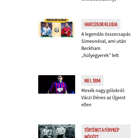
HARCOSOK KLUBJA
A legendás összecsapás
Simeonéval, ami után
Beckham
„hülyegyerek” lett
NB I, 1994
Mesék nagy gólokról:
Váczi Dénes az Újpest
ellen
TÖRTÉNET A FÉNYKÉP
MÖGÖTT