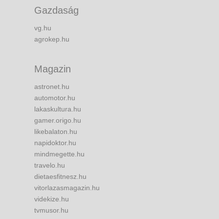
Gazdaság
vg.hu
agrokep.hu
Magazin
astronet.hu
automotor.hu
lakaskultura.hu
gamer.origo.hu
likebalaton.hu
napidoktor.hu
mindmegette.hu
travelo.hu
dietaesfitnesz.hu
vitorlazasmagazin.hu
videkize.hu
tvmusor.hu