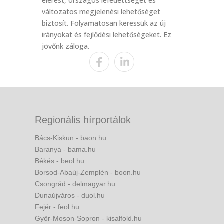
elérést, országos lefedettséget és
változatos megjelenési lehetőséget
biztosít. Folyamatosan keressük az új
irányokat és fejlődési lehetőségeket. Ez
jövőnk záloga.
Regionális hírportálok
Bács-Kiskun - baon.hu
Baranya - bama.hu
Békés - beol.hu
Borsod-Abaúj-Zemplén - boon.hu
Csongrád - delmagyar.hu
Dunaújváros - duol.hu
Fejér - feol.hu
Győr-Moson-Sopron - kisalfold.hu