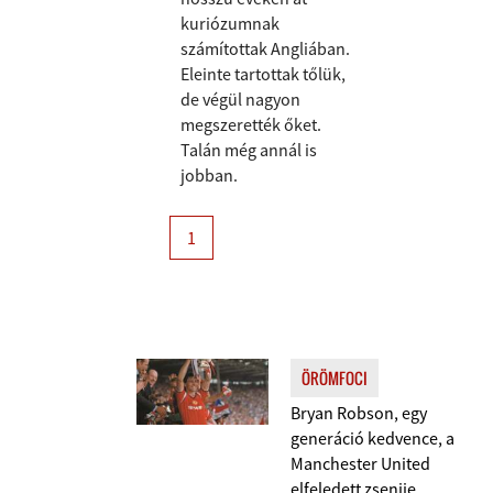
kuriózumnak
számítottak Angliában.
Eleinte tartottak tőlük,
de végül nagyon
megszerették őket.
Talán még annál is
jobban.
1
ÖRÖMFOCI
Bryan Robson, egy
generáció kedvence, a
Manchester United
elfeledett zsenije