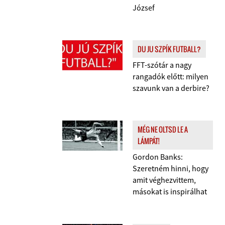
József
DU JU SZPÍK FUTBALL?
FFT-szótár a nagy
rangadók előtt: milyen
szavunk van a derbire?
MÉG NE OLTSD LE A
LÁMPÁT!
Gordon Banks:
Szeretném hinni, hogy
amit véghezvittem,
másokat is inspirálhat