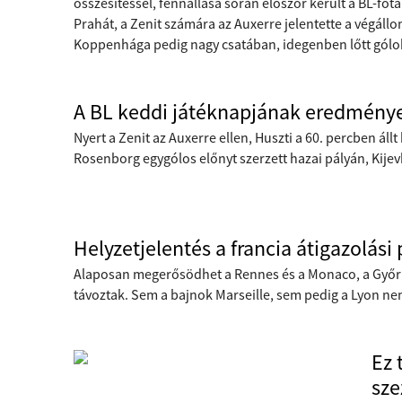
összesítéssel, fennállása során először került a BL-fő
Prahát, a Zenit számára az Auxerre jelentette a végállo
Koppenhága pedig nagy csatában, idegenben lőtt gólo
A BL keddi játéknapjának eredmény
Nyert a Zenit az Auxerre ellen, Huszti a 60. percben ál
Rosenborg egygólos előnyt szerzett hazai pályán, Kij
Helyzetjelentés a francia átigazolási 
Alaposan megerősödhet a Rennes és a Monaco, a Győr l
távoztak. Sem a bajnok Marseille, sem pedig a Lyon ne
Ez 
sze