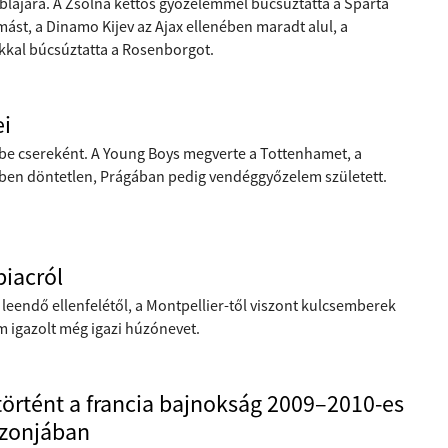
táblájára. A Zsolna kettős győzelemmel búcsúztatta a Sparta
mást, a Dinamo Kijev az Ajax ellenében maradt alul, a
kkal búcsúztatta a Rosenborgot.
ei
lt be csereként. A Young Boys megverte a Tottenhamet, a
evben döntetlen, Prágában pedig vendéggyőzelem született.
piacról
eendő ellenfelétől, a Montpellier-től viszont kulcsemberek
m igazolt még igazi húzónevet.
történt a francia bajnokság 2009–2010-es
zonjában