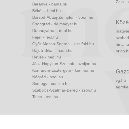
Zala - 
Baranya - bama.hu
Békés - beol.hu
Borsod-Abaúj-Zemplén - boon.hu
Közé
Csongrád - delmagyar.hu
Dunaújváros - duol.hu
magyar
Fejér - feol.hu
szabad
Győr-Moson-Sopron - kisalfold.hu
hirtv.hu
Hajdú-Bihar - haon.hu
origo.h
Heves - heol.hu
Jász-Nagykun-Szolnok - szoljon.hu
Komárom-Esztergom - kemma.hu
Gazd
Nógrád - nool.hu
vg.hu
Somogy - sonline.hu
agroke
Szabolcs-Szatmár-Bereg - szon.hu
Tolna - teol.hu