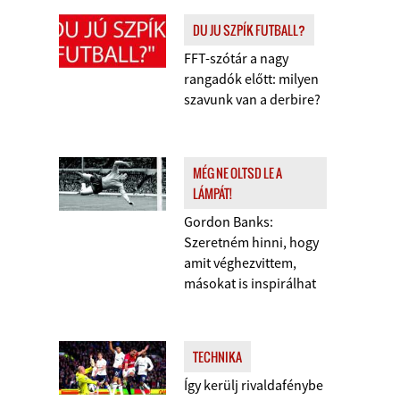
DU JU SZPÍK FUTBALL?
FFT-szótár a nagy
rangadók előtt: milyen
szavunk van a derbire?
MÉG NE OLTSD LE A
LÁMPÁT!
Gordon Banks:
Szeretném hinni, hogy
amit véghezvittem,
másokat is inspirálhat
TECHNIKA
Így kerülj rivaldafénybe