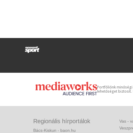
Portfóliónk minőségi
lehetőséget biztosít.
Regionális hírportálok
Vas - v
Veszpr
Bács-Kiskun - baon.hu