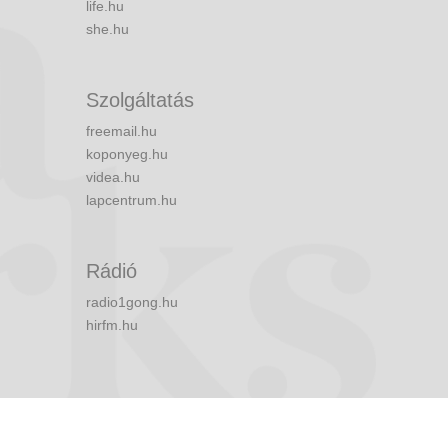
life.hu
she.hu
Szolgáltatás
freemail.hu
koponyeg.hu
videa.hu
lapcentrum.hu
Rádió
radio1gong.hu
hirfm.hu