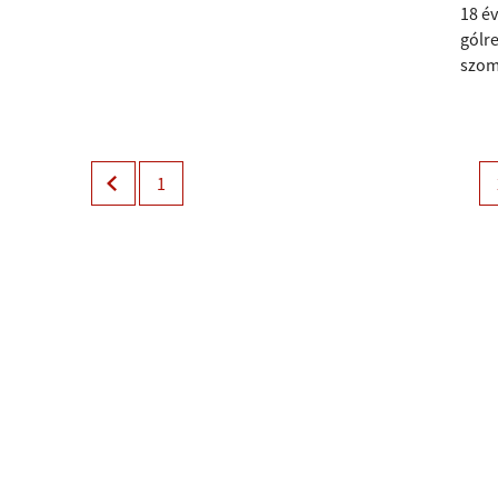
18 é
gólre
szom
1