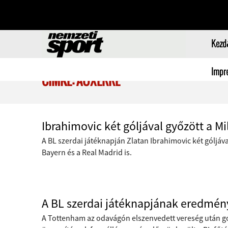
Kezd
Impr
CÍMKE: AUXERRE
Ibrahimovic két góljával győzött a Mi
A BL szerdai játéknapján Zlatan Ibrahimovic két góljáva
Bayern és a Real Madrid is.
A BL szerdai játéknapjának eredmén
A Tottenham az odavágón elszenvedett vereség után gond