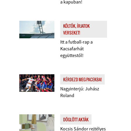
a kapuban!
KÖLTŐK, ÍRJATOK
VERSEKET!
Itt a futball-rap a
Kacsafarhát
együttestől!
KÉRDEZD MEG PACEKBA!
Nagyinterjú: Juhász
Roland
DÖGLÖTT AKTÁK
Kocsis Sándor rejtélyes