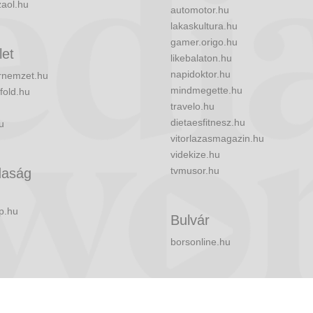
zaol.hu
automotor.hu
lakaskultura.hu
gamer.origo.hu
let
likebalaton.hu
napidoktor.hu
nemzet.hu
mindmegette.hu
fold.hu
travelo.hu
dietaesfitnesz.hu
u
vitorlazasmagazin.hu
videkize.hu
tvmusor.hu
aság
p.hu
Bulvár
borsonline.hu