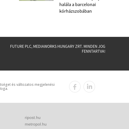
halála a barcelonai
kórházszobában
FUTURE PLC, MEDIAWORKS HUNGARY ZRT. MINDEN JOG
FENNTARTVA!
ttséget és változatos megjelenési
loga.
ripost.hu
metropol.hu