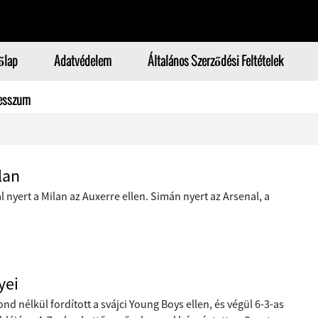
őlap
Adatvédelem
Általános Szerződési Feltételek
esszum
lan
l nyert a Milan az Auxerre ellen. Simán nyert az Arsenal, a
yei
 nélkül fordított a svájci Young Boys ellen, és végül 6-3-as