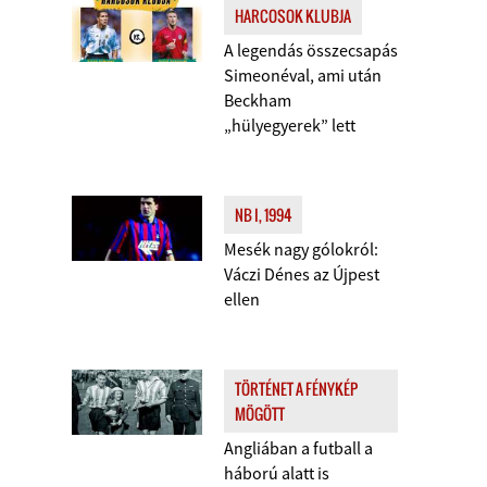
HARCOSOK KLUBJA
A legendás összecsapás
Simeonéval, ami után
Beckham
„hülyegyerek” lett
NB I, 1994
Mesék nagy gólokról:
Váczi Dénes az Újpest
ellen
TÖRTÉNET A FÉNYKÉP
MÖGÖTT
Angliában a futball a
háború alatt is