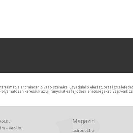
 tartalmat jelent minden olvasó számára. Egyedülálló elérést, országos lefede
 Folyamatosan keressük az új irányokat és fejlődési lehetőségeket. Ez jövőnk zá
Magazin
aol.hu
ém - veol.hu
astronet.hu