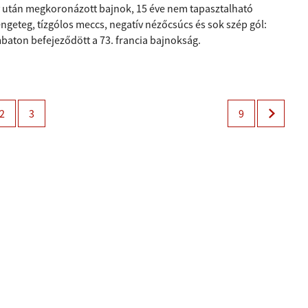
v után megkoronázott bajnok, 15 éve nem tapasztalható
ngeteg, tízgólos meccs, negatív nézőcsúcs és sok szép gól:
baton befejeződött a 73. francia bajnokság.
2
3
9